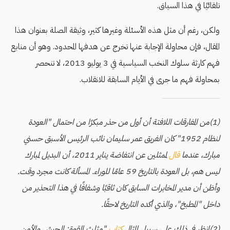
تلقائيًا في هذا السياق.
ولكن، رغم أن مثل هذه الأسئلة وغيرها كثير، وثيقة الصلة بعنوان هذا
المقال، فإن محاولة الإجابة عنها تخرج عن هدفها المحدود. وهو أن منابع
فهم كارثة سلوك النخب السياسية في 3 يوليو 2013، لا تنحصر
بمحاولة فهم ما جرى في الأيام السابقة للانقلاب.
(1)من المفارقات اللافتة أن أول من حذر مبكرًا من احتمال "العودة
لنظام 1952" كان الفريق عمر سليمان نائب الرئيس الأسبق حسني
مبارك، عندما
قال
لممثلين عن انتفاضة يناير 2011، أن البديل لمبارك
ليس هم، بل العودة بالتاريخ 59 عامًا للوراء. المسألة كانت مجرد وقت.
وأظن أن مدير المخابرات السابق كان ثاقبًا وشفافًا في هذا التحذير من
داخل "المطبخ"، والذي أكده التاريخ لاحقًا.
(2)انظر في ذلك على سبيل المثال
كتاب
"مثلث القوة: الجيش والأمن