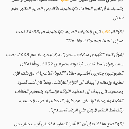
والسياسة في تغيير النظام"، بالإنجليزية، للأكاديمي المصري الدكتور حازم
قنديل.
(3)انظر
كتاب
تاريخ المخابرات المصرية، بالإنجليزية، ص33-34 تحت
عنوان "The Nazi Connection"
(4)في كتابه "الأوردي مذكرات سجين"، مركز المحروسة عام 2008، يصف
سعد زهران نمط تعذيب لم تعرفه مصر قبل 1952. وفقًا له كان
الشيوعيون يعتبرون أنفسهم حلفاء "الدولة الناصرية"، مع ذلك فإن
تعذيبه وزملائه لم "يهدف إلى انتزاع اعترافات، وإنما كان أشد قسوة
وهمجية، كان يهدف إلى تحطيم اللياقة الإنسانية وتحطيم الطاقات
الفكرية والروحية للإنسان، عن طريق التحطيم البطيء المحسوب،
والضغط الدائم المرهق علي الوعاء الجسدي".
(5)بالطبع هذا لا يعني أن "التآمر" كممارسة اختفى أو سيختفي من