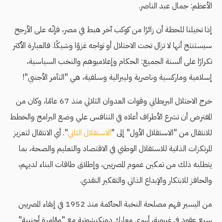
الأعظم: جمال عبد الناصر.
إذا تخيلنا للحظة أن زائرًا من كوكب آخر هبط في مصر، فإنّه على الأرجح
سيستنتج أنها لا تزال تحت الاحتلال أو تواجه غزوًا وشيكًا. فالعبارة الأكثر
تكرارًا على ألسنة الجميع: الحكام وإعلاميوهم والنخب السياسية،
إسلامية وماركسية وناصرية وليبرالية وسلفية، هي "التآمر الأجنبي"!
خرج الاحتلال البريطاني وقوات العدوان الثلاثي منذ 67 عامًا، وكان من
المفترض أن تشرع الأطراف أعلاه في التنافس علي وضع البرامج والخطط
للانتقال من "الاستقلال الأول" إلى "
الاستقلال الثاني
". أي الانتقال لتعزيز
المرتكزات الذاتية للاستقلال الوطني في الاقتصاد والتعليم والصحة، بما
يتطلبه ذلك من تمكين عموم المصريين، وإطلاق طاقات البناء لديهم،
والحافز للابتكار والإبداع الذاتي والتفكير النقدي.
من اليسير فهم مصلحة النخبة الحاكمة منذ 1952 في إبقاء المصريين
سبع عقود في غيبوبة، أسرى معارك دونكيشوتية مع "مؤامرة أجنبية"