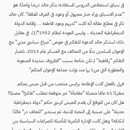
في سياق استخلاص الدروس المستفادة؛ يذكر خالد درسًا واحدًا؛ هو
"عدم الانسياق وراء خيار مجهول أو وعود في الغرف المغلقة". كان خالد
ذكر في مطلع مقاله أنه كانت "لديهم وعود قاطعة … بإقامة الدولة
الديمقراطية الحديثة ... وليس العودة لنظام 1952"
(1)
. في مقابل
ذلك استنكر خالد الدعوة للتفكير في خوض "صراع سياسي مدني" مع
الإخوان المسلمين بدلًا من التحالف مع العسكر عام 2013، باعتبار
التفكير "رفاهية" لم تكن متاحة بسبب "الظروف شديدة الصعوبة
والخطورة التي مررنا بها منذ تولت جماعة الإخوان الحكم".
فهل بالفعل كانت الإطاحة برئيس منتخب من قبل جيش يحكم
منفردًا 61 عامًا متصلة "مفاجأة" غير متوقعة تتطلب "تفكيرًا" مضنيًا؟
هل كان من المتوقع أن يقدم الجيش كرسي حكم "دولة ديمقراطية
حديثة" على صينية إلى النخبة المدنية، ثم يستدير "للخلف در" عائدًا
لثكناته؟ وهل كانت الإدارة التآمرية المتأصلة للصراعات السياسية بين