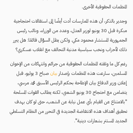
المنظمات الحقوقية الأخرى.
وجدير بالذكر، أن هذه الممارسات أدت أيضًا إلى استقالات احتجاجية
مبكرة قبل 30 يونيو لوزير العدل، وعدد من الوزراء، ونائب رئيس
الجمهورية المستشار محمود مكي. ولكن يظل السؤال قائمًا: هل يبرر
ذلك لأحزاب ونخب سياسية مدنية التحالف مع انقلاب عسكري؟
رغم كل ما وثقته المنظمات الحقوقية من جرائم وانتهاكات من الإخوان
المسلمين، سارعت هذه المنظمات بإصدار
بيان
صباح 3 يوليو، قبل
إعلان وزير الدفاع بيان الإطاحة بحكم الرئيس الأسبق محمد مرسي،
يتضامن مع احتجاج 30 يونيو الشعبي، لكنه يطالب القوات المسلحة
"بالامتناع عن القيام بأي عمل نيابة عن الشعب، حتى لو كان بهدف
تحقيق أهداف هذه الانتفاضة الجديدة في التحرر من النظام التسلطي
الجديد المستتر بشعارات دينية".