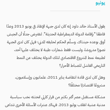
يونيو
يقول الأستاذ خالد داود إنه كان لدى جبهة الإنقاذ في يونيو 2013 وعدًا
قاطعًا "بإقامة الدولة الديمقراطية الحديثة". لنفترض جدلًا أن الجيش
أوفى بوعده حينذاك، وسلَّم الحكم لحليفه المدني؛ فهل كان لدى الجبهة
تصورًا مدروسًا، وليست فقط شعارات طيبة لا يختلف عليها أحد،
لطبيعة نمط المشروع الاقتصادي لتلك الدولة يختلف عن النمط
التاريخي الفاشل للضباط الأحرار؟
وهل كان لدى قادة انتفاضة يناير 2011، علمانيون وإسلاميون،
مشروعًا اقتصاديًا مختلفًا؟
مشكلة مستقبل مصر أكبر بكثير من قرار كارثي اتخذته نخب سياسية
مدنية عشية انقلاب يوليو 2013. فهناك عشرات الأسئلة الأخرى تتداعى