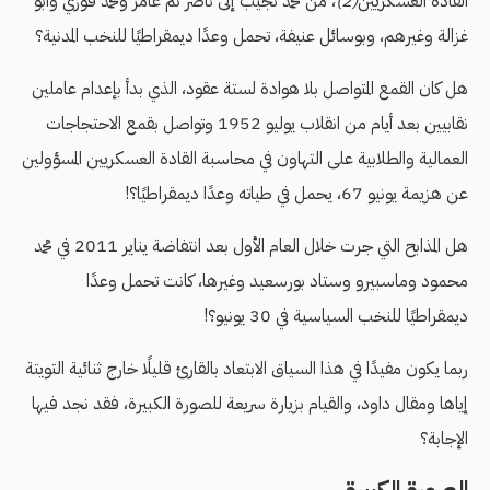
القادة العسكريين
(2)
، من محمد نجيب إلى ناصر ثم عامر ومحمد فوزي وأبو
غزالة وغيرهم، وبوسائل عنيفة، تحمل وعدًا ديمقراطيًا للنخب المدنية؟
هل كان القمع المتواصل بلا هوادة لستة عقود، الذي بدأ بإعدام عاملين
نقابيين بعد أيام من انقلاب يوليو 1952 وتواصل بقمع الاحتجاجات
العمالية والطلابية على التهاون في محاسبة القادة العسكريين المسؤولين
عن هزيمة يونيو 67، يحمل في طياته وعدًا ديمقراطيًا؟!
هل المذابح التي جرت خلال العام الأول بعد انتفاضة يناير 2011 في محمد
محمود وماسبيرو وستاد بورسعيد وغيرها، كانت تحمل وعدًا
ديمقراطيًا للنخب السياسية في 30 يونيو؟!
ربما يكون مفيدًا في هذا السياق الابتعاد بالقارئ قليلًا خارج ثنائية التويتة
إياها ومقال داود، والقيام بزيارة سريعة للصورة الكبيرة، فقد نجد فيها
الإجابة؟