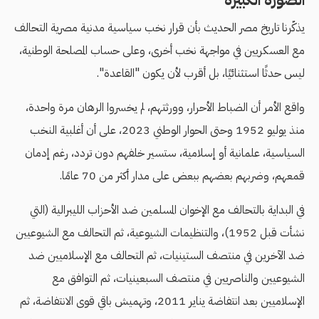
الصورة الكبيرة
يذكّرنا تاريخ مصر الحديث بأن قرار نخب سياسية مدنية مصرية التحالف
مع العسكريين في مواجهة نخب أخرى، وعلى حساب المصلحة الوطنية،
ليس حدثًا استثنائيًا، بل أقرب لأن يكون "القاعدة".
واقع الأمر أن الضباط الأحرار، وورثتهم، لم يخسروا الرهان مرة واحدة،
منذ يوليو 1952 وحتى الحوار الوطني 2023، على أن أغلبية النخب
السياسية، علمانية أو إسلامية، ستسير خلفهم دون تردد، رغم إدمان
قمعهم، وضربهم بعضهم ببعض على مدار أكثر من 70 عامًا.
في البداية بالتحالف مع الإخوان المسلمين ضد الأحزاب الليبرالية (التي
نشأت قبل 1952)، والتنظيمات الشيوعية، ثم التحالف مع الشيوعيين
ضد الآخرين في منتصف الستينيات، ثم التحالف مع الإسلاميين ضد
الشيوعيين والناصريين في منتصف السبعينيات، ثم التوافق مع
الإسلاميين بعد انتفاضة يناير 2011، وتهميش باقي قوى الانتفاضة، ثم