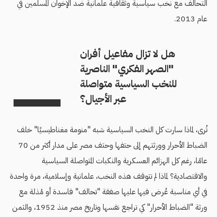
التحالف مع نخب سياسية وثقافية علمانية ضد الإخوان المسلمين في
عام 2013.
هل لا تزال مفاعيل أفران
"الصهر الفكري" الناصرية
للنخب السياسية متواصلة
عبر الأجيال؟
تُرى، لماذا سارت كل النخب السياسية شبه "منومة مغناطيسيًا" خلف
الضباط الأحرار وورثتهم إلى حتفها وحتف مصر على مدار أكثر من 70
عامًا، رغم كل الهزائم العسكرية والنكبات المتواصلة السياسية
والاقتصادية؟ لماذا لم تتوقف هذه النخب، علمانية وإسلامية، مرة واحدة
في أي مناسبة عُرض فيها عليها صفقة "تحالف" فاسدة أو مُذلة مع
ورثة "الضباط الأحرار" كي تراجع نفسها وتاريخ مصر منذ 1952، والثمن