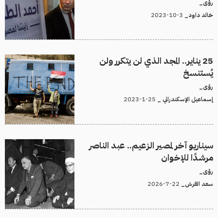
رؤى_
3-10-2023
خالد داود_
25 يناير.. المجد الذي لن يتكرر ولن
يُستنسخ
رؤى_
25-1-2023
إسماعيل الإسكندراني _
سيناريو آخر لمصير الزعيم.. عبد الناصر
مرشدًا للإخوان
رؤى_
22-7-2026
سعد القرش_