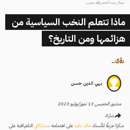
جمال عبد الناصر ومحمد نجيب
ماذا تتعلم النخب السياسية من
هزائمها ومن التاريخ؟
رؤى
_
بهي الدين حسن
منشور الخميس 13 تموز/يوليو 2023
شارك
شكرًا جزيلًا للأستاذ
خالد داود
على اهتمامه
بمشاركاتي
التلغرافية على