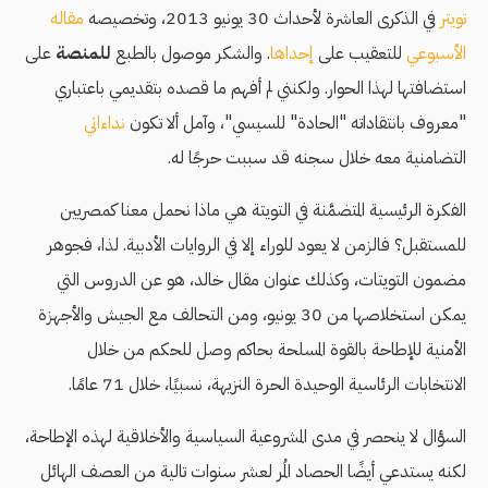
تويتر
في الذكرى العاشرة لأحداث 30 يونيو 2013، وتخصيصه
مقاله
الأسبوعي
للتعقيب على
إحداها
. والشكر موصول بالطبع
للمنصة
على
استضافتها لهذا الحوار. ولكنني لم أفهم ما قصده بتقديمي باعتباري
"معروف بانتقاداته "الحادة" للسيسي"، وآمل ألا تكون
نداءاتي
التضامنية معه خلال سجنه قد سببت حرجًا له.
الفكرة الرئيسية المتضمَّنة في التويتة هي ماذا نحمل معنا كمصريين
للمستقبل؟ فالزمن لا يعود للوراء إلا في الروايات الأدبية. لذا، فجوهر
مضمون التويتات، وكذلك عنوان مقال خالد، هو عن الدروس التي
يمكن استخلاصها من 30 يونيو، ومن التحالف مع الجيش والأجهزة
الأمنية للإطاحة بالقوة المسلحة بحاكم وصل للحكم من خلال
الانتخابات الرئاسية الوحيدة الحرة النزيهة، نسبيًا، خلال 71 عامًا.
السؤال لا ينحصر في مدى المشروعية السياسية والأخلاقية لهذه الإطاحة،
لكنه يستدعي أيضًا الحصاد المُر لعشر سنوات تالية من العصف الهائل