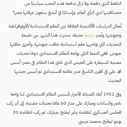
الباهظ الذي دفعته ولا تزال تدفعه هذه النخب سياسيًا من
مصداقيتها لدي الرأي العام، وإنسانيًا في أبشع سجون عرفتها مصر؟
تُحلل الدراسات الأكاديمية العلاقة بين النظم الاستبدادية/الأوتوقراطية
وجيوشها. وتُميز
دراسة
حديثة، صدرت هذا الشهر، بين طبيعة
التحديات التي تواجهها نظم استبدادية خلقت جيوشها، وأخرى خلقتها
جيوش. ففي النمط الثاني يواجه النظام الاستبدادي دومًا تحديات
مضنية للسيطرة على الجيش الذي خَلق هذا النظام. في مصر؛ أسس
محمد علي في القرن التاسع عشر نظامه الاستبدادي ثم أسس جيشها
الحديث.
وفي 1952 أعاد الضباط الأحرار تأسيس النظام الاستبدادي. لذا واجه
ناصر والسادات ومبارك على مدار 60 عامًا تحديات مضنية، إلى أن ركب
المجلس العسكري انتفاضة يناير ليطيح بمبارك، ثم ركب انتفاضة 30
يونيو ليطيح بمحمد مرسي.