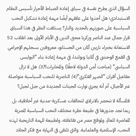
السؤال الذي يطرح نفسه في سياق إعادة الضباط الأحرار تأسيس النظام
الاستبدادي؛ هل أخذوا على عاتقهم أيضًا مهمة إعادة تشكيل النخب
السياسية على صورتهم بالحديد والنار؟ يستلفت النظر في هذا السياق
قرار جمال عبد الناصر وزكريا محيي الدين في الأيام الأولى بعد انقلاب 52
الاستعانة بخبراء نازيين ألمان من الجستابو، معروفين بسجلهم الإجرامي
في القمع الوحشي في ألمانيا وبولندا، في مهمة إعادة بناء "البوليس
السياسي" (مباحث أمن الدولة لاحقًا) والمخابرات؟
(3)
هل لا تزال
مفاعيل أفران "الصهر الفكري"
(4)
الناصرية للنخب السياسية متواصلة
عبر الأجيال، أم أنه يجري توارث الجينات الجديدة من جيل لجيل؟
فالمسألة لا تنحصر بالانزلاق لتحالفات عسكرية-مدنية غير أخلاقية، بل
ربما تجد جذورها في طبيعة نظرة مختلف النخب السياسية المصرية
المعاصرة للعالم، ولموقع مصر من تفاعلاته، ولطبيعة المهمة التاريخية لهذه
النخب، الإسلامية والعلمانية. والتي تلتقي في النهاية مع فكر الجلاد