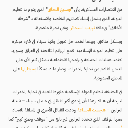
مع الانتصارات العسكرية، يأتي "
توسيع النطاق
" الذي يقوم به تنظيم
الدولة، الذي يشمل إنشاء كمائنهم الخاصة والاستعانة بـ "شرطة
الأخلاق" وإعاقة
تهريب السجائر
، وهي تجارة متفجرة.
وبشكل منافق، وبينما اعتمد جل تمويل ولاية سيناء في فترة مبكرة
على تنظيم الدولة الإسلامية، فمع الهزائم المتلاحقة في العراق وسوريا،
تعتمد عمليات الجماعة وبرامجها الاجتماعية بشكل كبير الآن على
الدخل القادم من تجارة المخدرات، وصار ذلك ممكنًا
بسيطرتها
على
المناطق الحدودية.
في الحقيقة، تنظيم الدولة الإسلامية متورط للغاية في تجارة المخدرات،
لدرجة أن هناك زعمًا بأن إحدى أكبر القبائل في شمال سيناء – قبيلة
الترابين –
هاجمت الجماعة
ودعت القبائل الأخرى في المنطقة للاتحاد
معها. الموقف الذي تتخذه الترابين غير نابع من "موقف وطني كبير" كما