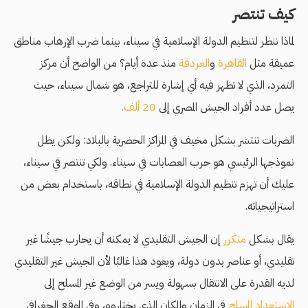
كيف تنتصر
لماذا ننظر لتنظيم الدولة الإسلامية في سيناء، بينما ضرب الإرهاب مناطق
عميقة مثل
القاهرة
و
الغردقة
منذ عدة أيام؟ من الواضح أن مركز
التمرد، الذي لا تظهر فيه أي إشارة للتراجع، هو شمال سيناء، حيث
يصل عدد أفراد الجيش المصري إلى
20 ألف.
الضربات تنتشر بشكل مخيف في المراكز الحضرية بالبلاد: ولكن يظل
نموذجها الرئيسي هو حرب العصابات في سيناء. ولكي تنتصر في سيناء،
عليك أن تهزم تنظيم الدولة الإسلامية في نطاقه، باستخدام بعض من
استراتيجياته.
يقال بشكل
متكرر
إن الجيش التقليدي لا يمكنه أن يحارب جيشًا غير
تقليدي، أو عناصر بدون دولة، ويعود هذا غالبًا لأن الجيش غير التقليدي
لديه القدرة على الانتقال بسهولة ويسر من الوضع غير المسلح إلى
الاستعداد المسلح
في الزمان والمكان الذي يختاروه، وفي الموقع الجغرافي