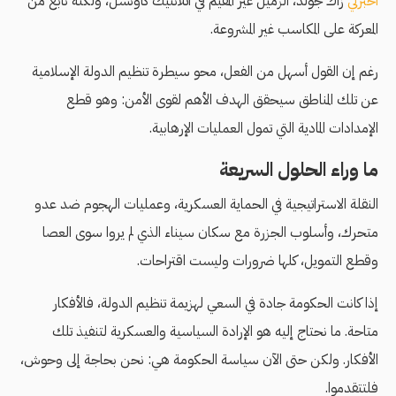
أخبرني
زاك جولد، الزميل غير المقيم في آتلانتيك كاونسل، ولكنه نابع من
المعركة على المكاسب غير المشروعة.
رغم إن القول أسهل من الفعل، محو سيطرة تنظيم الدولة الإسلامية
عن تلك المناطق سيحقق الهدف الأهم لقوى الأمن: وهو قطع
الإمدادات المادية التي تمول العمليات الإرهابية.
ما وراء الحلول السريعة
النقلة الاستراتيجية في الحماية العسكرية، وعمليات الهجوم ضد عدو
متحرك، وأسلوب الجزرة مع سكان سيناء الذي لم يروا سوى العصا
وقطع التمويل، كلها ضرورات وليست اقتراحات.
إذا كانت الحكومة جادة في السعي لهزيمة تنظيم الدولة، فالأفكار
متاحة. ما نحتاج إليه هو الإرادة السياسية والعسكرية لتنفيذ تلك
الأفكار. ولكن حتى الآن سياسة الحكومة هي: نحن بحاجة إلى وحوش،
فلتتقدموا.