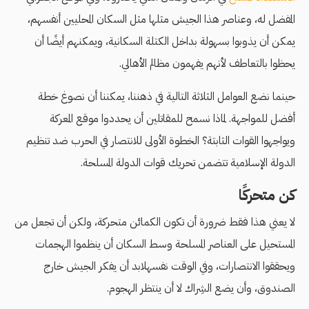
المفضل له، وعناصر هذا الجيش مثلها مثل السكان المحليين أنفسهم،
يمكن أن يذوبوا بسهولة بداخل الكتلة السكانية، ويمكنهم أيضًا أن
يحظوا بالتعاطف لأنهم يفهمون مظالم الأهالي.
حينما نضع العوامل الثلاثة التالية في ذهننا، يمكننا أن نصوغ خطة
أفضل للمواجهة. لماذا نسمح للمقاتلين أن يحددوا موقع المعركة
ويواجهوا القوات الثابتة؟ الخطوة الأولى للانتصار في الحرب ضد تنظيم
الدولة الإسلامية تتضمن تحريك قوات الدولة المسلحة.
كن متحركًا
لا يعني هذا فقط ضرورة أن تكون الكمائن متحركة، ولكن أن تجعل من
المستحيل على العناصر المسلحة وسط السكان أن ينظموا الهجمات
ويحققوا الانتصارات، وفي الوقت نفسهلابد أن يفكر الجيش خارج
الصندوق، وأن يضع الشِراك لا أن ينتظر الهجوم.