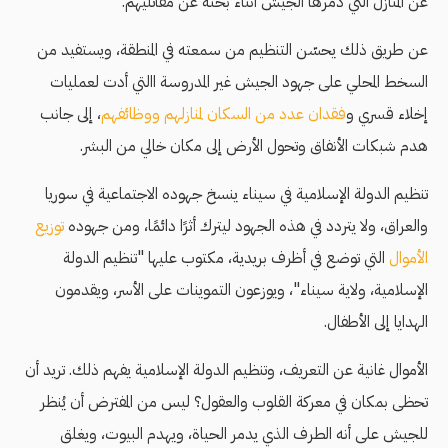
عن المنازل التي دمرها الجيش أثناء بحثه عن مقاتليهم.
عن طريق ذلك يحسّن التنظيم من سمعته في المنطقة، ويستفيد من
السخط المحلي على جهود الجيش غير المدروسة االتي أدت لعمليات
إخلاء قسري و
فقدان عدد من السكان لمنازلهم ووظائفهم
، إلى جانب
هدم شبكات الأنفاق وتحول الأرض إلى مكان خالي من البشر.
تنظيم الدولة الإسلامية في سيناء ينسخ جهوده الاجتماعية في سوريا
والعراق، ولا يتردد في هذه الجهود ليترك أثرًا دائمًا، ومن جهوده
توزيع
الأموال
التي توضع في أظرف بريدية، مكتوب عليها "تنظيم الدولة
الإسلامية، ولاية سيناء"، ويوزعون التموينات على الأسر، ويقدمون
الهدايا إلى الأطفال.
الأموال غانية عن التعريف، وتنظيم الدولة الإسلامية يفهم ذلك. تريد أن
تحظى بمكان في معركة القلوب والعقول؟ ليس من المفترض أن يُنظر
للجيش على أنه الطرف الذي يدمر الحياة، ويهدم البيوت، ويغلق