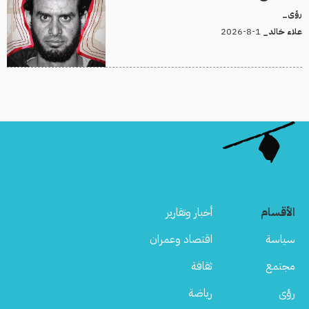
رؤى_
1-8-2026
علاء خالد_
الأقسام
أخبار وتقارير
سياسة
اقتصاد وعمران
مجتمع
ثقافة
رؤى
رياضة