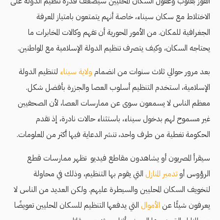
الفوز بقلوب وعقول السكان المحليين سيضعف قدرة تنظيم الدولة على
الاختلاط مع سكان سيناء، خاصة أنهم يتمتعون بامتياز المعرفة
الجغرافية للمكان. من الأمور المحورية أن تفهم وكالات المخابرات ما
يحتاجه السكان، وكيف يتصرف تنظيم الدولة الإسلامية مع المواطنين.
بعد مرور حوالي ثلاث سنوات من انضمام
ولاية سيناء
لتنظيم الدولة
الإسلامية، استخدم التنظيم أسلوب العصا والجزرة بأفضل شكل.
معظم الناس لا يسمعون سوى عن ممارسات العصا، لأن الصحفيين
غير مسموح لهم بدخول سيناء، باستثناء حالات نادرة، إذ تقدم
الحكومة تغطية من طرف واحد، تنشر الدعاية فيها أكثر من المعلومات.
سيقرأ المصريون أو يشاهدون مقاطع فيديو تظهر ممارسات قطع
الرؤوس أو
تدمير المنازل
التي يقوم بها التنظيم، وذلك في محاولة
لتخويف السكان المحليين والسيطرة عليهم. ولكن العديد من الناس لا
يعرفون شيئًا عن
الأموال
التي يدفعها التنظيم للسكان المحليين تعويضًا