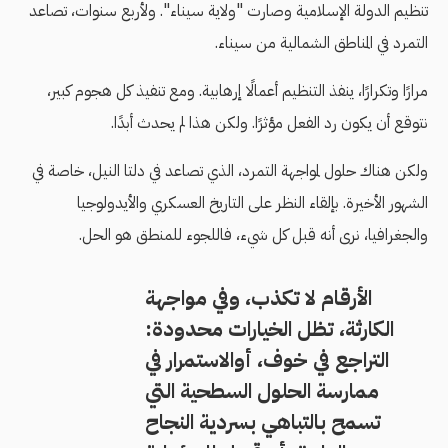
تنظيم الدولة الإسلامية وصارت "ولاية سيناء". ولأربع سنوات، تصاعد
التمرد في المناطق الشمالية من سيناء.
مرارًا وتكرارًا، ينفذ التنظيم أعمالًا إرهابية. ومع تنفيذ كل هجوم كبير،
نتوقع أن يكون رد الفعل مؤثرًا. ولكن هذا لم يحدث أبدًا.
ولكن هناك حلول لمواجهة التمرد، الذي تصاعد في دلتا النيل، خاصة في
الشهور الأخيرة. بإلقاء النظر على التاريخ العسكري والأيدولوجيا
والجغرافيا، نرى أنه قبل كل شيء، فاللجوء للمنطق هو الحل.
الأرقام لا تكذب، وفي مواجهة
الكارثة، تظل الخيارات محدودة:
التراجع في خوف، أوالاستمرار في
ممارسة الحلول السطحية التي
تسمح بالتباهي بسردية النجاح