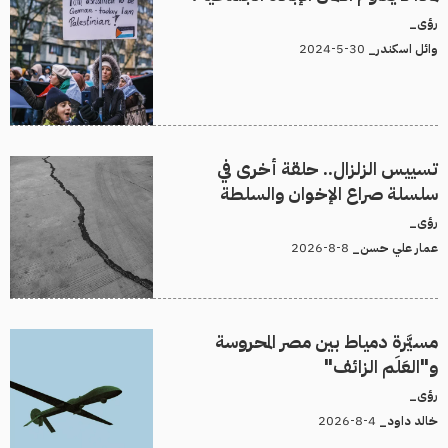
رؤى_
30-5-2024
وائل اسكندر_
تسييس الزلزال.. حلقة أخرى في
سلسلة صراع الإخوان والسلطة
رؤى_
8-8-2026
عمار علي حسن_
مسيَّرة دمياط بين مصر المحروسة
و"العَلَم الزائف"
رؤى_
4-8-2026
خالد داود_