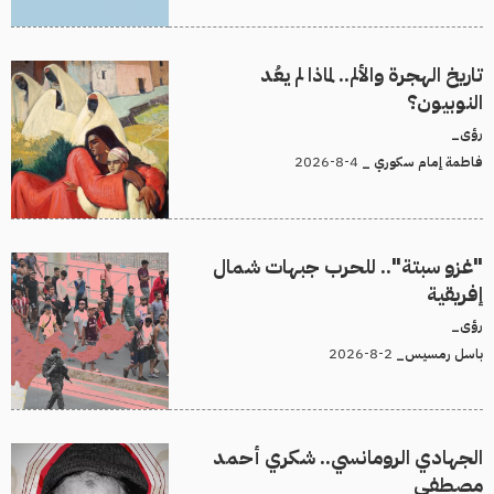
تاريخ الهجرة والألم.. لماذا لم يعُد
النوبيون؟
رؤى_
4-8-2026
فاطمة إمام سكوري _
"غزو سبتة".. للحرب جبهات شمال
إفريقية
رؤى_
2-8-2026
باسل رمسيس_
الجهادي الرومانسي.. شكري أحمد
مصطفى