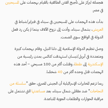
هجماته ليركز على تأجيج الفتن الطائفية بالقيام بهجمات على
المسيحيين
في مصر.
بدأت هذه الهجمات على المسيحيين في سيناء في فبراير/شباط في
العريش
، بشمال سيناء، وأدت إلى نزوح الآلاف بينما لم يكن رد فعل
الدولة في الواقع سوى الصمت.
وصل تنظيم الدولة الإسلامية إلى دلتا النيل، وقام بهجمات كبيرة
ومتعددة في أبريل/نيسان استهدفت كنائس بمدن رئيسية من
الإسكندرية
إلى
طنطا
، وقتلت أكثر من 100 مسيحي – أحد هذه
الهجمات قتل وحده أكثر من
40
شخصًا.
ربما تزعم المخابرات الإسرائيلية أن الجيش المصري، حقق "
سلسلة من
النجاحات
" ضد مقاتلي شمال سيناء، بعد
مساعدتها
التي تشتمل على
مراقبة الحوارات والطلعات الجوية المتباعدة.