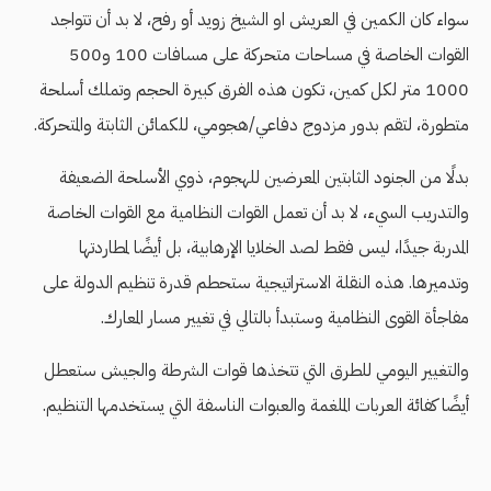
سواء كان الكمين في العريش او الشيخ زويد أو رفح، لا بد أن تتواجد
القوات الخاصة في مساحات متحركة على مسافات 100 و500
1000 متر لكل كمين، تكون هذه الفرق كبيرة الحجم وتملك أسلحة
متطورة، لتقم بدور مزدوج دفاعي/هجومي، للكمائن الثابتة والمتحركة.
بدلًا من الجنود الثابتين المعرضين للهجوم، ذوي الأسلحة الضعيفة
والتدريب السيء، لا بد أن تعمل القوات النظامية مع القوات الخاصة
المدربة جيدًا، ليس فقط لصد الخلايا الإرهابية، بل أيضًا لمطاردتها
وتدميرها. هذه النقلة الاستراتيجية ستحطم قدرة تنظيم الدولة على
مفاجأة القوى النظامية وستبدأ بالتالي في تغيير مسار المعارك.
والتغيير اليومي للطرق التي تتخذها قوات الشرطة والجيش ستعطل
أيضًا كفائة العربات الملغمة والعبوات الناسفة التي يستخدمها التنظيم.