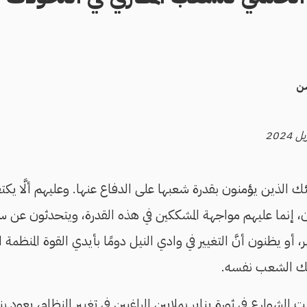
ن
لئك الذين يؤمنون بقدرة شعبها على الدفاع عنها. وعليهم ألَّا يكتف
 آن، إنما عليهم مواجهة المشككين في هذه القدرة، ويتحدثون عن 
، أو يظنون أنَّ التغيير في وادي النيل دومًا بأيدي القوة المنظمة
ذلك الشعب نفسه.
لشوارع في ثورة يناير بملايين الراغبين في تغيير النظام، يعود ب