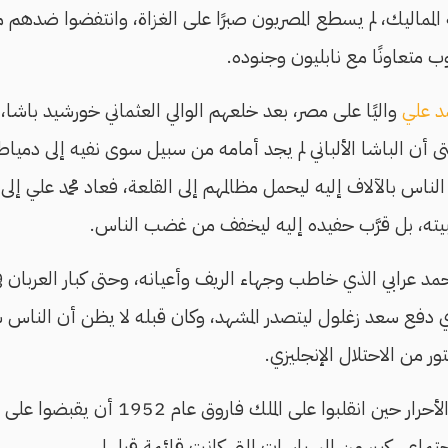
ة المماليك، لم يسطع المصريون صبرًا على الغزاة، وانتفضوا ضدهم مر
 متعاونًا مع نابليون وجنوده.
د علي
واليًا على مصر، بعد خلعهم الوالي العثماني خورشيد باشا، لم
 أن الباشا الألباني لم يجد أمامه من سبيل سوى نفيه إلى دمياط.
لناس بالآلاف إليه ليحمل مظالمهم إلى القلعة، فعاد محمد علي إل
ته، بل قرَّب حفيده إليه ليخفف من غضب الناس.
د عرابي الذي خاطب وجهاء الريف وأعيانه، وحتى كبار العربان ف
ذي دفع سعد زغلول ليتصدر المشهد، وكان قبله لا يظن أن الناس
ر من الاحتلال الإنجليزي.
وما كان يمكن للضباط الأحرار حين انقلبوا على
اجتماعي كبير من السياسات التي كانت قائمة قبلها.