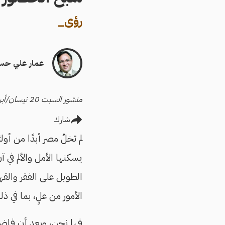
رؤى
_
عمار علي حس
منشور السبت 20 نيسان/أبريل 2024
شارك
لم تخلُ مصر أبدًا من أو
يسكنها الأمل والألم في
الطويل على الفقر والقهر
الأمور من علٍ، بما في 
فها نحن، وبعد أن فاضت ا