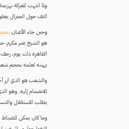
ولما انتهت المعركة بهزيم
التف حول الجنرال يعقوب
وحين جاء الأعيان
بمحم
هو الشيخ عمر مكرم، حتى
القاهرة ذات يوم، زحف ا
يهينه لعلمه بحجم شعبي
والشعب هو الذي آزر أحم
الانضمام إليه. وهو ال
يطلب الاستقلال والدستو
التفوا حولهم، إثر غبن 