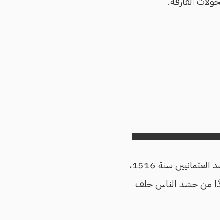
ولات الفارقة.
السلطان قنصوه الغوري وبعده طومان باي ضد العثمانيين سنة 1516،
 بدًا من حشد الناس خلف