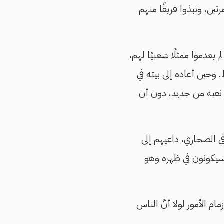
تين، ونبذوا فريقًا منهم
 يعدموا ممثلًا شعبيًا لهم،
 وحين أعاده إلى بيته في
ى نفيه من جديد، دون أن
ي الصحاري، داعيهم إلى
 سيكونون في ظهره وهو
 الملك فاروق عام 1952 أن يقبضوا على زمام الأمور لولا أنَّ الناس