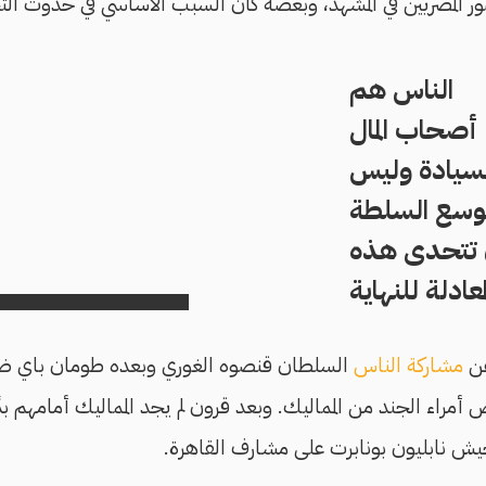
 المصريين في المشهد، وبعضه كان السبب الأساسي في حدوث التح
الناس هم
أصحاب المال
سيادة وليس
وسع السلطة
 تتحدى هذه
معادلة للنهاية
عن
مشاركة الناس
أمراء الجند من المماليك. وبعد قرون لم يجد المماليك أمامهم
ش نابليون بونابرت على مشارف القاهرة.