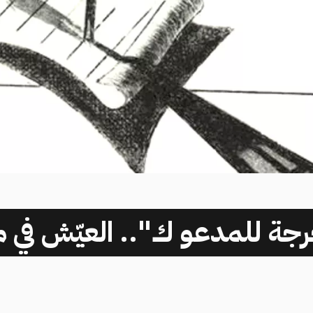
رجة للمدعو ك".. العيّش في م