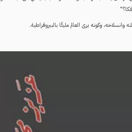
كا؟"
 وانسلاخه، وكونه يرى العالم مليئًا بالبيروقراطية.