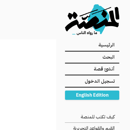
Main
الرئيسية
navigation
البحث
أنشئ قصة
تسجيل الدخول
English Edition
Secondary
كيف تكتب للمنصة
Navigation
القيم والقواعد التحريرية