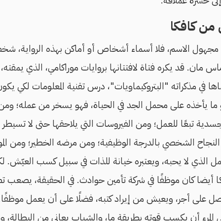
لى حشرة عملاقة.
من كافكا
ية، مجهول الاسم، فلا أسماء أشخاص أو أماكن بهذه الرواية، ش
 مان. قد يكره فتاة لافتتانها بروايات موراكامي، الذي يمقته، هو
ها في مذكراته "البتروكيماويات"، درس تقنية المعلومات لكي يكون
و ما يأخذه على محمل الجد في الحياة، فهو يسخر من عمله؛ ومن
دية تبعًا للعمل؛ ومن الفيروسات التي يلاحقها حتى لا تسيطر ع
النجاح الشخصي بالدرجة الوظيفية؛ ومن مرضه الخطير؛ ومن المو
ل الذي لا يحبه، ويعتبره خيانة للذات في سبيل كسب العيّش. ل
 أيضا كان موظفًا في شركة تأمين حوادث. في الحقيقة، يصعب ت
ل على أجر، ويعيش من إيراد كتبه، فضلًا على أن يعمل موظفًا.
لمرء أن يكسب قوته بطريقة ما، والشباب يعاني من البطالة، وال