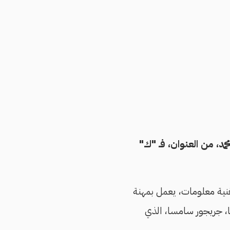
مد، من العنوان، فـ "ك"
قنية معلومات، يعمل بمهنة
ا، جريجور سامسا، الذي