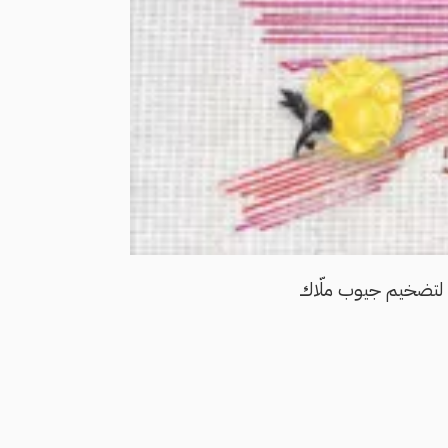
لتضخيم جيوب ملّاك