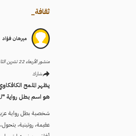
ثقافة
_
ميرهان فؤاد
منشور الأربعاء 22 تشرين الثاني/نوفمبر 2017
شارك
يظهر الملمح الكافكاوي
هو اسم بطل رواية "الم
شخصية بطل رواية عزيز م
عقيمة، روتينية، يتحول،