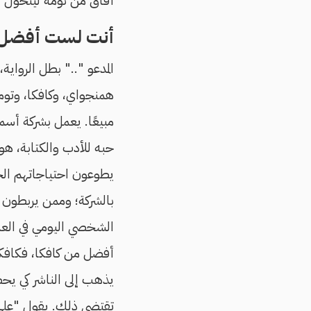
أفاق من نومه ليتحول إ
أنت لست أفضل 
المدعو ".." بطل الروا
همنجواي، وكافكا، وتوماس
مبيعًا. يعمل بشركة أسما
حبه للأدب والكتابة، ه
يطوعون احتياجاتهم الجس
بالشركة؛ وممن يربطون 
الشخصي اليومي في العم
أفضل من كافكا، فكافكا
يذهب إلى الناشر كي يحص
تقتضي ذلك. يقول "على ا