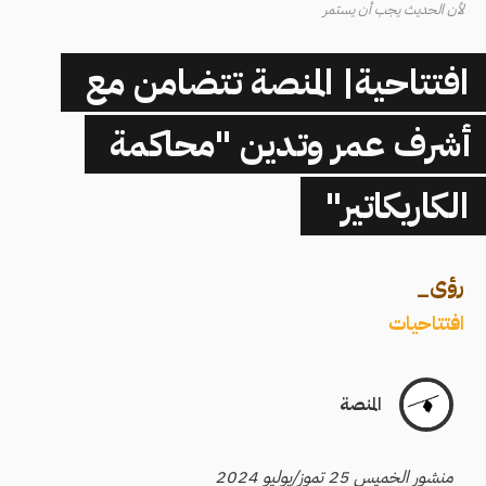
لأن الحديث يجب أن يستمر
افتتاحية| المنصة تتضامن مع
أشرف عمر وتدين "محاكمة
الكاريكاتير"
رؤى
_
افتتاحيات
المنصة
منشور الخميس 25 تموز/يوليو 2024