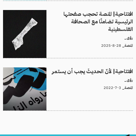
افتتاحية| المنصة تحجب صفحتها
الرئيسية تضامنًا مع الصحافة
الفلسطينية
رؤى_
28-8-2025
المنصة_
افتتاحية| لأنّ الحديثَ يجب أن يستمر
رؤى_
3-7-2022
المنصة_