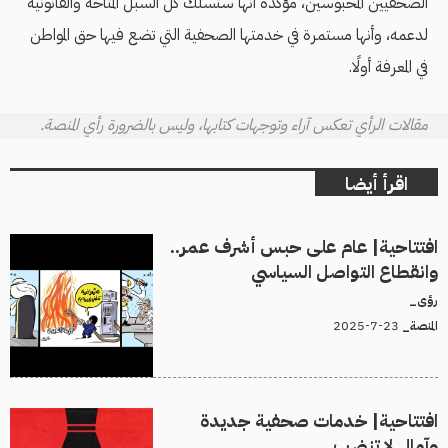
الصحفيين المحبوسين، مؤكدة أنها ستسلك كل السبل المتاحة والقانونية
لدعمه، وأنها مستمرة في خدمتها الصحفية التي تضع فيها حق المواطن
في المعرفة أولًا.
مقالات الرأي تعكس آراء وتوجهات كتابها، وليس بالضرورة رأي المنصة.
اقرأ أيضا
افتتاحية| عام على حبس أشرف عمر..
وانقطاع التواصل السياسي
رؤى_
23-7-2025
المنصة_
افتتاحية| خدمات صحفية جديدة
وآمال لا تنضب