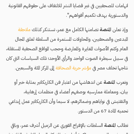
اتهامات للصحفيين في غير قضايا النشر للالتفاف على حقوقهم القانونية
والدستورية بهدف تكميم أفواههم".
وإذ تعلن
المنصة
تضامنها الكامل مع عمر، تستنكر كذلك
ملاحقة
المبدعين والصحفيين، والمحاولات المستمرة من السلطة لغلق المجال
العام وكتم الأصوات المغايرة والمعارضة وحجب المواقع الصحفية المستقلة،
في سبيل سيطرة الصوت الواحد والرأي الأوحد؛ تلك السياسات التي كان
نتاجها تخلف مصر في
مؤشر حرية الصحافة
إلى المركز المئة والسبعين.
وتعرب
المنصة
عن اندهاشها من اعتبار فن الكاريكاتير بمثابة خبر أو
بيان، ومعاملة ممارسيه بوصفهم أعضاء في منظمات إرهابية،
والتفتيش في نواياهم وضمائرهم، لا سيما وأن الكاريكاتير عمل إبداعي
تحميه المادة 67 من الدستور.
تطالب
المنصة
السلطات بالإفراج الفوري عن الزميل أشرف عمر، وباقي