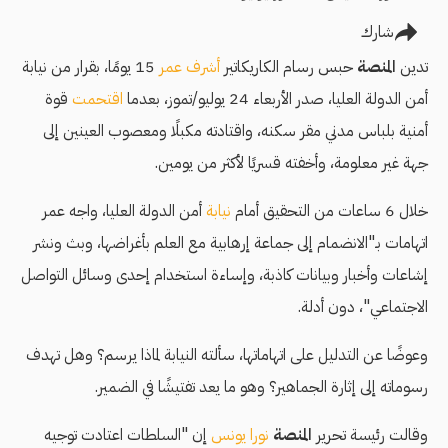
شارك
تدين
المنصة
حبس رسام الكاريكاتير
أشرف عمر
15 يومًا، بقرار من نيابة
أمن الدولة العليا، صدر الأربعاء 24 يوليو/تموز، بعدما
اقتحمت
قوة
أمنية بلباس مدني مقر سكنه، واقتادته مكبلًا ومعصوب العينين إلى
جهة غير معلومة، وأخفته قسريًا لأكثر من يومين.
خلال 6 ساعات من التحقيق أمام
نيابة
أمن الدولة العليا، واجه عمر
اتهامات بـ"الانضمام إلى جماعة إرهابية مع العلم بأغراضها، وبث ونشر
إشاعات وأخبار وبيانات كاذبة، وإساءة استخدام إحدى وسائل التواصل
الاجتماعي"، دون أدلة.
وعوضًا عن التدليل على اتهاماتها، سألته النيابة لماذا يرسم؟ وهل تهدف
رسوماته إلى إثارة الجماهير؟ وهو ما يعد تفتيشًا في الضمير.
وقالت رئيسة تحرير
المنصة
نورا يونس
إن "السلطات اعتادت توجيه