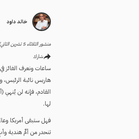
خالد داود
منشور الثلاثاء 5 تشرين الثاني/نوفمبر 2024
شارك
ساعات ونعرف الفائز في ان
هاريس نائبة الرئيس، وا
القادم، فإنه لن يُنهي (
لها.
فهل ستبقى أمريكا وعاءً
تنحدر من أمٍّ هندية وأ