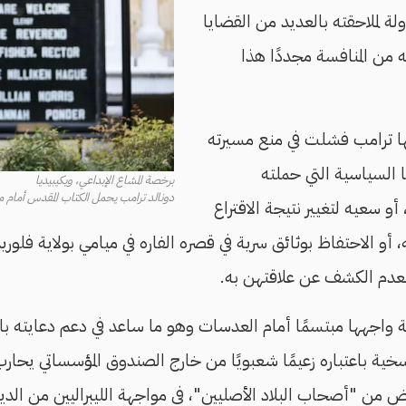
 لملاحقته بالعديد من القضايا
 من المنافسة مجددًا هذا
ا ترامب فشلت في منع مسيرته
ا السياسية التي حملته
برخصة المشاع الإبداعي، ويكيبيديا
دونالد ترامب يحمل الكتاب المقدس أمام مقر أبر
و سعيه لتغيير نتيجة الاقتراع
 أو الاحتفاظ بوثائق سرية في قصره الفاره في ميامي بولاية فلوريد
لعدم الكشف عن علاقتهن به.
اجهها مبتسمًا أمام العدسات وهو ما ساعد في دعم دعايته ب
السخية باعتباره زعيمًا شعبويًا من خارج الصندوق المؤسساتي يح
بيض من "أصحاب البلاد الأصليين"، في مواجهة الليبراليين من الد