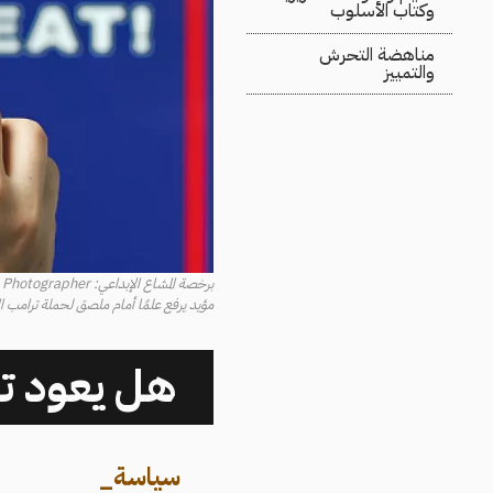
وكتاب الأسلوب
مناهضة التحرش
والتمييز
برخصة المشاع الإبداعي: Marco Verch Professional Photographer، فليكر
مؤيد يرفع علمًا أمام ملصق لحملة ترامب الانت
هل يعود تر
سياسة
_