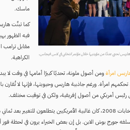
ماسك.
كما تبنَّت هار
فيه الظهور بهيئ
مقابل ترامب ال
لا هاريس تحيي عددًا من مؤيديها خلال مؤتمر انتخابي في لاس فيجاس،
الكراهية.
اريس امرأة
ومن أصول ملونة، تحديًا كبيرًا أمامها في وقت لا يبد
ن تحكمهم امرأة. ورغم جاذبية هاريس وحيويتها، فإنها لا تُقارن ب
ول رئيس أمريكي من أصول إفريقية، ولكن في توقيت مختلف.
فعندما فاز أوباما في انتخابات 2008، كان غالبية الأمريكيين يتطلعون للتغيير
لفه جورج بوش الابن. بل إن بعض الخبراء يرون في لحظة فوز أ