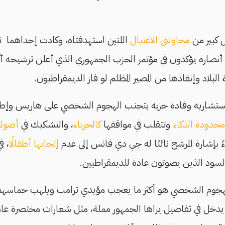
 كبير من
محاولتي الاغتيال
اللتين استهدفتاه، وكادت إحداهما ت
أنصاره يؤكدون في مؤتمر الحزب الجمهوري الذي أعلن ترشيحه أ
البلاد وإنقاذها من المصير المظلم لو فاز الديمقراطيون.
تشاريه وقادة حزبه بتجنب الهجوم الشخصي على هاريس وإطلا
حدودة الذكاء
وتتقلب في مواقفها
كالحرباء
، والتشكيك في
أصوله
ءً بإشارة المرشح نائبًا له جي دي فانس إلى عدم
إنجابها أطفالًا
، ف
سود الذين يصوتون عادة للديمقراطيين.
الهجوم الشخصي هو أكثر ما يعجب مؤيدي ترامب ويلهب حماسهم
يدخل في تفاصيل يراها الجمهور مملة، مثل شعارات مختصرة عا