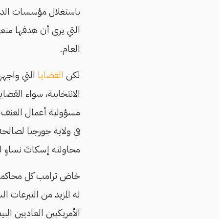
باستغلال مؤسسات الدولة
التي يرى أن هدفها منعه
العام.
لكن
القضايا
التي واجهه
الانتخابية، سواء القضاي
مسؤولية أعمال العنف، أ
في ولاية جورجيا لصالحه،
محاولته إسكاتَ نساءٍ 
خاض ترامب كل محاكمة و
له المزيد من التبرعات 
الأمريكيين العاديين ال