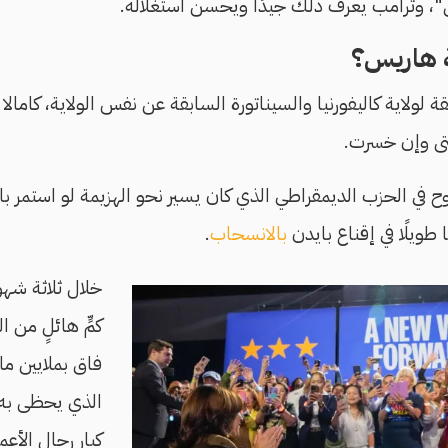
"، وترامب يعرف ذلك جيدًا ويحسن استغلاله.
 هاريس؟
قة لولاية كاليفورنيا والسيناتورة السابقة عن نفس الولاية، كامالا 
حتى وإن خسرت.
ح في الحزب الديمقراطي الذي كان يسير نحو الهزيمة لو استمر با
 طويلًا في إقناع بايدن
بالانسحاب
.
خلال ثلاثة شه
كمٍّ هائلٍ من ا
فاق بملايين ما
الذي يحظى به 
كبار رجال الأع