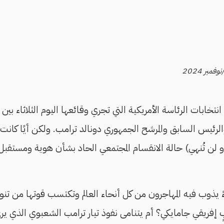
تخابات الرئاسة الأمريكية التي تجري وقائعها اليوم الثلاثاء بين 
لرئيس السابق والمرشح الجمهوري دونالد ترامب. ولكن أيًا كان
أو لن تُنهي) حالة الانقسام المجتمعي الحاد بشأن هوية ومستقبل 
 يذوب فيه المهاجرون من كل أنحاء العالم وتكتسب قوتها من تنو
بٍ إفريقي جامايكي؟ أم يتنامى نفوذ تيار ترامب الشعبوي الذي ير