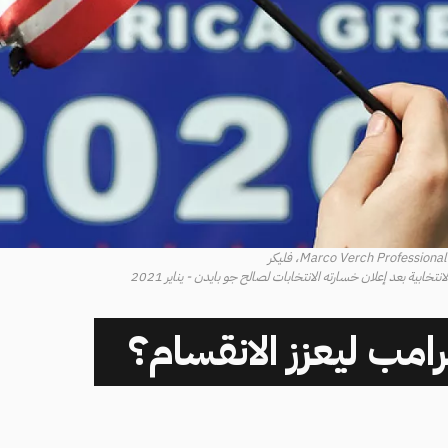
خابية بعد إعلان خسارته الانتخابات لصالح جو بايدن - يناير 2021
امب ليعزز الانقسام؟