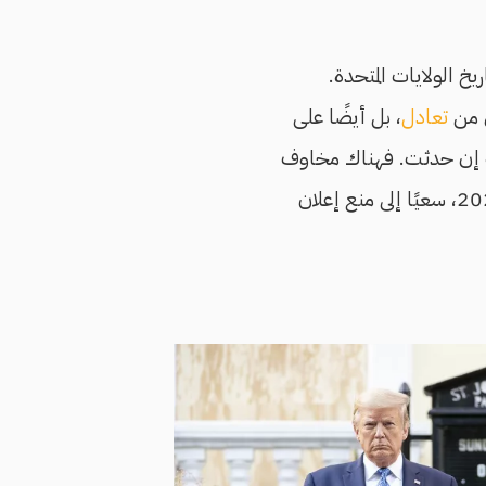
خ الولايات المتحدة.
ي من
تعادل
، بل أيضًا على
ه إن حدثت. فهناك مخاوف
في 6 يناير/كانون الثاني 2021، سعيًا إلى منع إعلان