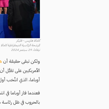
كامالا هاريس - فليكر
المرشحة الرئاسية الديمقراطية كاما
نيفادا، 29 سبتمبر 2024
ولكن تبقى حقيقة أن
ه
الأمريكيين على تقبُّل أ
أوباما، الذي انتُخب أ
بالحروب في ظل رئاسة س