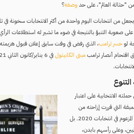
ن "حثالة العالم"، على حد
وصفه
؟
جعل من انتخابات اليوم واحدة من أكثر الانتخابات سخونة في تاري
على صعوبة التنبؤ بالنتيجة في ضوء ما تشير له استطلاعات الرأ
جة لو
خسر ترامب
، الذي رفض في وقت سابق إعلان قبول هزيمت
 اقتحام أنصار ترامب
مبنى الكابيتول
انتخابات.
التنوع
 حملته الانتخابية على اعتبار
يقة التي قررت إزاحته من
البيت الأبيض رغم فوزه المزعوم في انتخابات 2020. بل
يين، وعلى رأسهم بايدن،