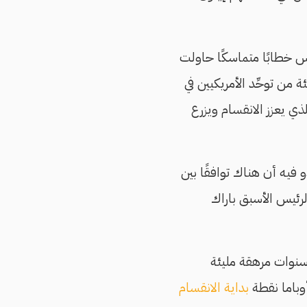
يس خطابًا متماسكًا حاولت
ة من توحِّد الأمريكيين في
ذي يعزز الانقسام ويزرع
و فيه أن هناك توافقًا بين
الرئيس الأسبق باراك
 بعد ثماني سنوات مرهقة مليئة
وباما نقطة
بداية الانقسام