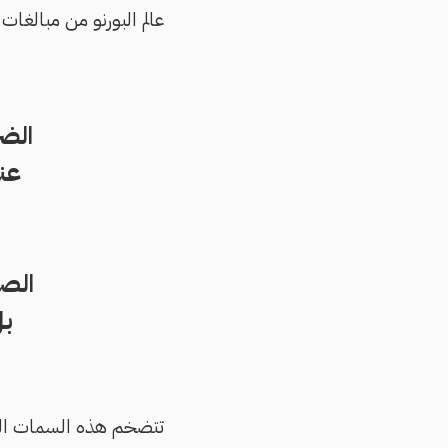
عالم البورنو من مبالغات
الضر
عن
الصح
بل
تتضخم هذه السمات النفس