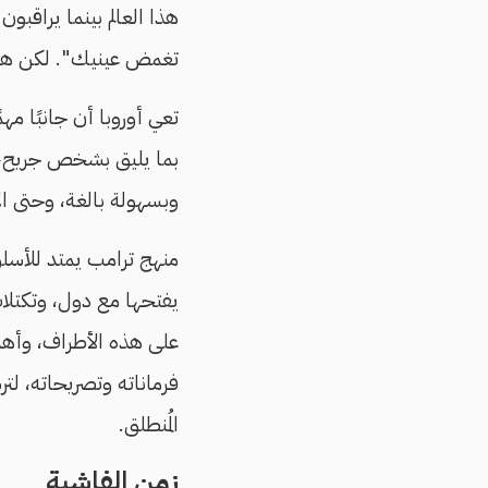
هذا العالم بينما يراقبو
تغمض عينيك". لكن هذه ال
تعي أوروبا أن جانبًا مه
بما يليق بشخص جريح، آ
وبسهولة بالغة، وحتى ا
منهج ترامب يمتد للأسلوب،
يفتحها مع دول، وتكتلا
على هذه الأطراف، وأهمها
فرماناته وتصريحاته، لت
المُنطلق.
زمن الفاشية