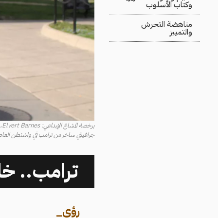
وكتاب الأسلوب
مناهضة التحرش
والتمييز
برخصة المشاع الإبداعي: Elvert Barnes، فليكر
جرافيتي ساخر من ترامب في واشنطن العاصمة ضم
ترامب.. خل
رؤى
_