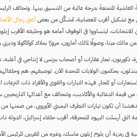
َ الفاشيةَ المتمتعةَ بدرجة عالية من التنسيق بينها. وتحالف الرئ
ى مع تشكيل أقرب للعصابية، مُشكَّل من بعض
أغنى رجال الأعما
 في الانتخابات، ليتساووا في الوقوف أمامه هو وحليفه الأقرب إيل
من مالك ميتا، وصولًا لمالك أمازون، مرورًا بملاك كوكاكولا وديزني 
ة، ذكوريون، تجار عقارات أو أصحاب بيزنس لا إنتاجي في أغلبه، ع
تذلون، يحكمون الولايات المتحدة الآن. توصيفهم، هم وحلفائهم،
استعارات أو المجاز. فهذه التيارات والقوى والأفراد ذات النزعات الإ
من قيمة الدعائية والأكاذيب، وتتحالف مع أعدائها التاريخيين بم
دهشنا أن تكون تيارات التطرف اليميني الأوروبي، من ضمنها من ل
يمة التي أرسلت اليهود للمحرقة، أقرب حلفاء إسرائيل، الدولة ذ
 في رمزية أن يلوح إيلون ماسك، وغيره من المقربين للرئيس الأمري