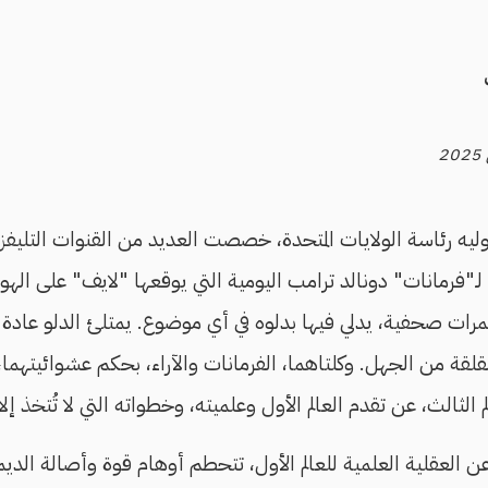
توليه رئاسة الولايات المتحدة، خصصت العديد من القنوات التليفز
، لـ"فرمانات" دونالد ترامب اليومية التي يوقعها "لايف" على اله
ؤتمرات صحفية، يدلي فيها بدلوه في أي موضوع. يمتلئ الدلو عادة ب
مقلقة من الجهل. وكلتاهما، الفرمانات والآراء، بحكم عشوائيتهما
م الثالث، عن تقدم العالم الأول وعلميته، وخطواته التي لا تُتخذ إل
 العقلية العلمية للعالم الأول، تتحطم أوهام قوة وأصالة الديمق