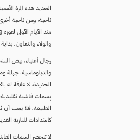
الجديد هذه المرة الأممية
ناحية، ومن ناحية أخر
منذ الأيام الأولى لفوزه
والولاء والتعاون. بداية 
رجال أغنياء، بيض البشر
والدبلوماسية، جهلة ومب
الجديدة، لا علاقة له بال
بِسمات فاشية تقليدية، 
الطبيعة. فلا يجب أن يُ
كامتدادات للنازية القد
لا تنحصر السمات الفاشية