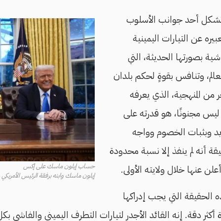
تشكل أحد جوانب الأسلوب
بيره عن التيارات اليمينية
اشية بصورتها الحديثة، التي
عالم، وتنافس بقوةٍ لحكم بلدان
 من المنهجية، الذي يعرفه
 ليس مجنونًا، هو قدرته على
ديد وبثبات الخصوم وواجه
 أنه لم ينفذ إلا نسبة محدودة
حساب إيلون ماسك على إكس
لن عنها خلال ولايته الأولى.
إيلون ماسك وابنه برفقة الرئيس الأمريكي دونالد ترام
ه الحقيقة التي يجب إدراكها
أكثر دقة. إنه القائد الأجدر لتيارات التطرف اليميني والفاشي بكل ت