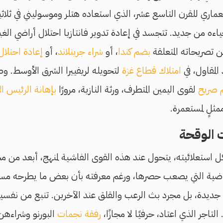
تعماري للقرن التاسع عشر، الذي استعاده هتلر وموسوليني في ثلاث
اءه من جديد. تتجسد في إعادة تدوير فانتازيا احتلال أراضي الغي
ن تصريحاته المتعلقة
بضم كندا
، أو
شراء جرينلاند
، أو
إعادة احتلال
المقاول، في
امتلاك قطاع غزة
لتحويله لريفييرا الشرق الأوسط. وص
 صريح
لقوى اليمين المتطرف، ورثة النازية، مرورًا
بإهانة الرئيس الأ
مثلٍ لمستعمرة.
 الوقحة
كل استعلائيته، يتحول عند هذه القوى الفاشية لمنهج، أبعد م
راضية التي يصعب حصرها، ورغم معرفته بأن بعض ما يطرحه م
جديدة، بل مجرد بث الرعب والقلق عند الآخرين. تنبع من نفسية
التاجر الذي اعتاد، حرفيًا لا مجازًا،
رفقة نجمات
البورنو وشراءهن. 