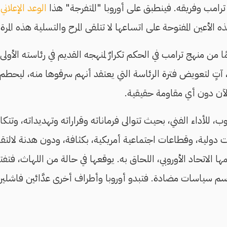
ن ترامب وفريقه. فينطبق على أوروبا "المتفرجة" هذا
الوعد الإعلاني
ا
أعين المفتوحة على اتساعها لا تتلقى المرح والتسلية هذه المرة، 
مًا من منهج ترامب في الحكم تكرارٌ لمنهجه القديم في رئاسته الأو
تٍ لتعويض فترة الرئاسة التي يعتقد أنهم سرقوها منه، ليحط
لآن دون أي مقاومة حقيقية.
 للأداء الفني، بحيث تتوالى فرماناته وقراراته وتهديداته، وتتكاث
ت دولية، وقطاعات اجتماعية أمريكية، بكثافة، ودون هدنة لال
 الاتحاد الأوروبي، اللحاق به. يوقعها في حالة من اللهاث، فتفت
رسم سياسات مضادة. فتبدو أوروبا وأطراف أخرى عدَّائين فاشلين