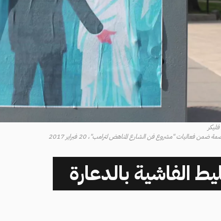
ن فعاليات "مشروع فن الشارع المناهض لترامب"، 20 فبراير 2017
يط الفاشية بالدعارة