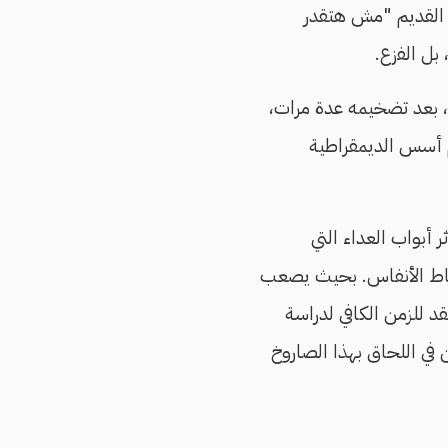
لقديم "مش هتقدر
بل الفزع.
لى، بعد تضخيمه عدة مرات،
م أسس الديمقراطية
ر أبواب العداء التي
تقاط الأنفاس. بحيث يصعب
قد للزمن الكافي لدراسة
 في اللحاق بهذا الصاروخ