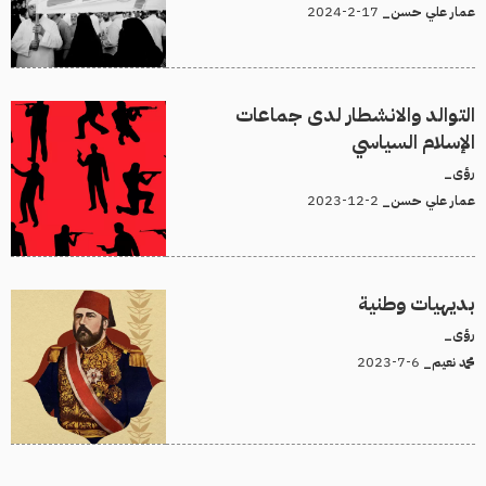
17-2-2024
عمار علي حسن_
التوالد والانشطار لدى جماعات
الإسلام السياسي
رؤى_
2-12-2023
عمار علي حسن_
بديهيات وطنية
رؤى_
6-7-2023
محمد نعيم_