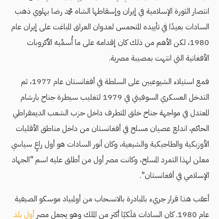
انتصار الثورة الإسلامية في إيران وإسقاطها الشاه محمد رضا بهلوي ذهب
السادات بعيدًا في تأييده المتحمس لعدوان العراق المباغت على إيران عام
1980، لكن الأهم من ذلك كان إقدامه على ما أُسمِّيه الأكروبات
الأفغانية التي انتهت بمصيبة مصرية.
فمع استيلاء الشيوعيين على السلطة في أفغانستان عام 1977، ثم
التدخل العسكري السوفيتي في 1979 لتغليب سيطرة جناح بارشام
المعتدل في مواجهة جناح خلق المتطرف داخل حزب الشعب الديمقراطي
الحاكم، اندلع عصيان مسلح في أفغانستان من داخل مناطق الأقليات
الأوزبكية والطاجيكية والشيعية، وكان أنور السادات هو أول راعٍ سياسي
معلن لهذا التمرد المسلح، وكانت مصر أول من أطلق عليه اسم "الجهاد
الإسلامي في أفغانستان".
أعقب هذا قرار جريء بالمبادرة بالانسحاب من أولمبياد موسكو الصيفية
عام 1980. كان السادات مَلَكيًا أكثر من الملك وهو يجعل مصر
أول بلد