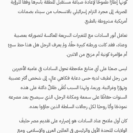
كونها إطارًا طموحًا لإعادة صياغة مستقبل المنطقة بأسرها وفقًا للرؤية
المصرية، إلى مجرد التزام إسرائيلي بالانسحاب من سيناء بضمانات
أمريكية مشروطة بالطبع.
تعامَل أنور السادات مع المتغيرات السريعة المعاكسة لتصوراته بعصبية
وعناد، فقد كانت ورطته كبيرة حقًا، ولم يعرف الرجل هل هذا حظ سيئ
أم مؤامرة كونية أم مزيج من الاثنين.
ليس صعبًا على أي متابع ملاحظة تحول السادات في عاميه الأخيرين
من رجل لطيف لديه حس دعابة فكاهي عالٍ، إلى شخص أكثر عصبية
وتهوّرًا وغرائبية. وربما، ولهذا السبب تُلقَى ظلالٌ داكنة على هذه
السنوات حفاظًا على سمعة ومكانة الرجل، الذي سيصبح بعد مصرعه
نموذجًا وأبًا روحيًا لكل رجالات السلطة الذين جاؤوا بعده.
كان أول ملامح عناد السادات هو إصراره على تقديم مصر حليفَ
الولايات المتحدة الأول والرئيسي في العالمين العربي والإسلامي. ومع