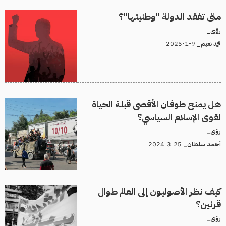
متى تفقد الدولة "وطنيتها"؟
رؤى_
9-1-2025
محمد نعيم_
هل يمنح طوفان الأقصى قبلة الحياة
لقوى الإسلام السياسي؟
رؤى_
25-3-2024
أحمد سلطان_
كيف نظر الأصوليون إلى العالم طوال
قرنين؟
رؤى_