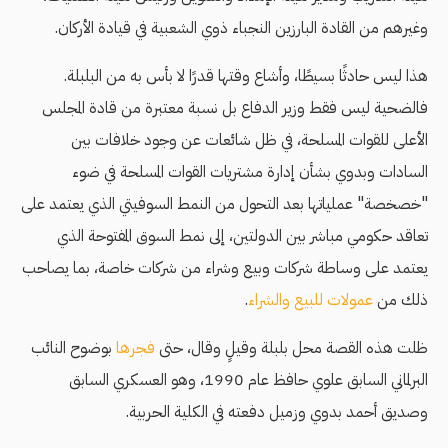
وغيرهم من القادة البارزين النجباء ذوي الشعبية في قيادة الأركان.
هذا ليس حادثًا بسيطًا، وأشاع وقتها قدرًا لا بأس به من البلبلة.
فالضحية ليس فقط وزير الدفاع بل نسبة معتبرة من قادة المجلس
الأعلى للقوات المسلحة، في ظل شائعات عن وجود خلافات بين
السادات وبدوي بشأن إدارة مشتريات القوات المسلحة في ضوء
"خصخصة" عملياتها بعد التحول من النمط السوفيتي الذي يعتمد على
تعاقد حكومي مباشر بين الدولتين، إلى نمط السوق المفتوحة الذي
يعتمد على وساطة شركات وبيع وشراء من شركات خاصة، بما يصاحب
ذلك من
عمولات للبيع والشراء
.
ظلت هذه القصة محل بلبلة وقيلٍ وقال، حتى
فجرها
بوضوح النائب
البرلماني السابق علوي حافظ عام 1990، وهو العسكري السابق
وصديق أحمد بدوي وزميل دفعته في الكلية الحربية.