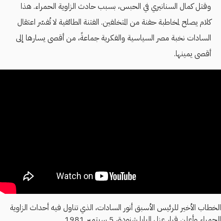
وقتل كمال السنانيري في الحبس، بسبب حادث الزاوية الحمراء. هذا
كلام يصلح لمخاطبة حفنة من المتخلفين. الفتنة الطائفية لا تُفسّر اعتقال
السادات نخبة مصر السياسية والفكرية جماعةً، من أقصى يسارها إلى
أقصى يمينها.
الخطاب الأخير للرئيس الأسبق أنور السادات، الذي تناول فيه أحداث الزاوية
الحمراء وأعلن قرار عزل البابا شنودة، 5 سبتمبر 1981