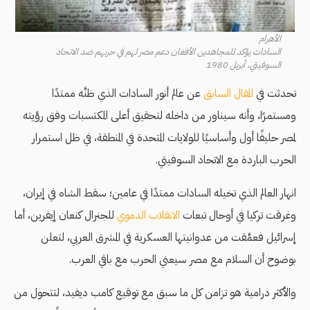
الأهرام
السادات يؤكد للمجاهدين الأفغان دعم مصر لهم في حربهم ضد الاتحاد
السوفيتي، أبريل 1980
تحدثت في
المقال السابق
عن عالم أنور السادات الذي ظنَّه ممتدًا
ومستمرًا، وأنه سيناور من داخله لتحقيق أعلى المكتسبات وفق رؤيته
لمصر حليفًا أول وأساسيًا للولايات المتحدة في المنطقة، في ظل استمرار
الحرب الباردة مع الاتحاد السوفيتي.
انهار العالم الذي تخيله السادات ممتدًا في عامين؛ سقط الشاه في إيران،
وغرقت تركيا في أوحال تبعات
الانقلاب الدموي
للجنرال كنعان إيفرين، أما
إسرائيل فعمَّقت من عدوانيتها العسكرية في المشرق العربي، لتعلن
بوضوح أن السلام مع مصر سيعني الحرب مع باقي العرب.
والأكثر درامية هو تزامن كل ما سبق مع توقيع كامب ديفيد، لتتحول من