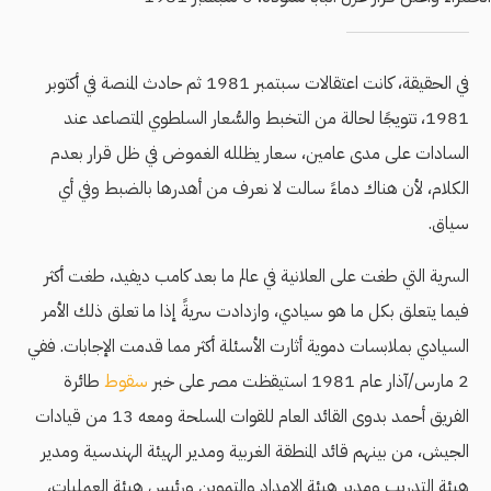
في الحقيقة، كانت اعتقالات سبتمبر 1981 ثم حادث المنصة في أكتوبر
1981، تتويجًا لحالة من التخبط والسُّعار السلطوي المتصاعد عند
السادات على مدى عامين، سعار يظلله الغموض في ظل قرار بعدم
الكلام، لأن هناك دماءً سالت لا نعرف من أهدرها بالضبط وفي أي
سياق.
السرية التي طغت على العلانية في عالم ما بعد كامب ديفيد، طغت أكثر
فيما يتعلق بكل ما هو سيادي، وازدادت سريةً إذا ما تعلق ذلك الأمر
السيادي بملابسات دموية أثارت الأسئلة أكثر مما قدمت الإجابات. ففي
2 مارس/آذار عام 1981 استيقظت مصر على خبر
سقوط
طائرة
الفريق أحمد بدوى القائد العام للقوات المسلحة ومعه 13 من قيادات
الجيش، من بينهم قائد المنطقة الغربية ومدير الهيئة الهندسية ومدير
هيئة التدريب ومدير هيئة الإمداد والتموين ورئيس هيئة العمليات،