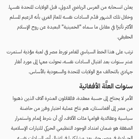
يعلن انسحابه من العرس الرياضي الدولي، قبل الولايات المتحدة نفسها.
وخلال تلك الشهور قدّم السادات نفسه للعالم الغربي بأنه الزعيم المسلم
الأكثر تأثيرًا في مقابل ما سماه "الخمينية" البعيدة عن روح الإسلام
الحقيقي.
ترتب على هذا الخط السياسي المغامر تورط مصر في لعبة مؤذية استمرت
عشر سنوات بعد اغتيال السادات نفسه، تحولت معها إلى مورد أنفار
جهادي بالتحالف مع الولايات المتحدة والسعودية بالأساس.
سنوات العلَّة الأفغانية
الأمر لا يحتاج إلى حسبة معقدة، فالمقاتلون العشرة آلاف الذين ذهبوا
من مصر إلى أفغانستان، هم نتاج عملية اختيار وفرز من حاضنة
سياسية وعقائدية قوامها مئات الآلاف، أي أن شرط إتمام واستمرار
الصفقة هو ضمان امتداد الوجود التنظيمي الحركي للتيارات الإسلامية
الجهادية في مصر، حتى بعد مشاركتها في اغتيال أنور السادات نفسه.