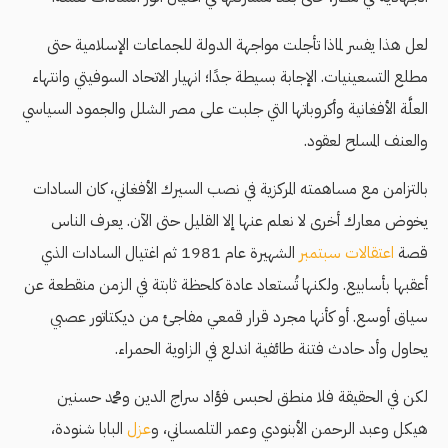
لعل هذا يفسر لماذا تأجلت مواجهة الدولة للجماعات الإسلامية حتى
مطلع التسعينيات. الإجابة بسيطة جدًا؛ انهيار الاتحاد السوفيتي وانتهاء
العلَّة الأفغانية وأكروباتها التي جلبت على مصر الشلل والجمود السياسي
والعنف المسلح لعقود.
بالتزامن مع مساهمته المركزية في نصب السيرك الأفغاني، كان السادات
يخوض معارك أخرى لا نعلم عنها إلا القليل حتى الآن. يعرف الناس
قصة
اعتقالات سبتمبر
الشهيرة عام 1981 ثم اغتيال السادات الذي
أعقبها بأسابيع. ولكنها تُستعاد عادة كلحظة ثابتة في الزمن منقطعة عن
سياق أوسع. أو كأنها مجرد قرار قمعي مفاجئ من ديكتاتور عصبي
يحاول وأد حادث فتنة طائفية اندلع في الزاوية الحمراء.
لكن في الحقيقة فلا منطق لحبس فؤاد سراج الدين ومحمد حسنين
هيكل وعبد الرحمن الأبنودي وعمر التلمساني، و
عزل
البابا شنودة،