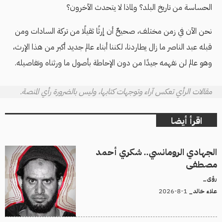
الحساسة من تاريخ البلد؟ ولماذا لا يتحدث الآخرون؟
نحن الآن في زمن مختلف، صحيحٌ أن إرثًا ثقيلًا من تركة السادات ومن
قبله عبد الناصر ما زال يطاردنا، لكننا أبناء عالم جديد أكبر من هذا الإرث،
وهو عالم لن نفهمه جيدًا من دون الإحاطة بأصول ما ورثناه وتفاصيله.
مقالات الرأي تعكس آراء وتوجهات كتابها، وليس بالضرورة رأي المنصة.
اقرأ أيضا
الجهادي الرومانسي.. شكري أحمد
مصطفى
رؤى_
1-8-2026
علاء خالد_