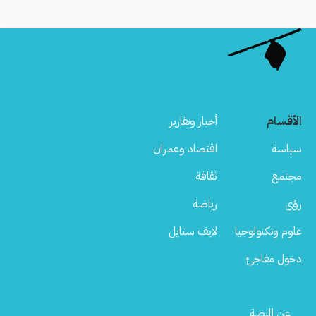
الأقسام
أخبار وتقارير
سياسة
اقتصاد وعمران
مجتمع
ثقافة
رؤى
رياضة
علوم وتكنولوجيا
لايف ستايل
دخول مفاجئ
Footer
عن المنصة