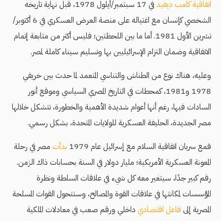
اتفاقية كامب ديفيد
في 17 سبتمبر/أيلول 1978، قبل نهاية تاريخه
الشخصي كإنسان مع اغتياله على منصة العرض العسكري في 6 أكتوبر/
تشرين الأول 1981. أما ما بين اللحظتين؛ فليس أكثر من متابعة إتمام
الاتفاقية وضمان التزام الإسرائيليين بها وتسليم سيناء كاملة لمصر.
وعليه، هناك نوع من الطناش والتناسي المتعمد لما حدث بين خريفي
1978 و1981، كمحطات في التاريخ المصري السياسي وموقع أنور
السادات فيها، رغم أنها أعوام شديدة الأهمية والخطورة، تتشكل خلالها
مصر الجديدة، الحليفة العسكرية للولايات المتحدة، بشكل رسمي.
فمع سريان اتفاقية السلام مع إسرائيل عام 1979
بدأت
مصر في رحلة
المعونة العسكرية الأمريكية؛ مليار دولار في السنة بحسابات ذاك الزمن.
رقم كبير جدًا، سيتغير معه كل شيء في علاقات السلطة ونظرة
المؤسسات لمكانتها في علاقات القوة والمصالح، وستتحول القوات المسلحة
المصرية إلى
فاعل اقتصادي
داخلي ورقم صعب في معادلات الملكية