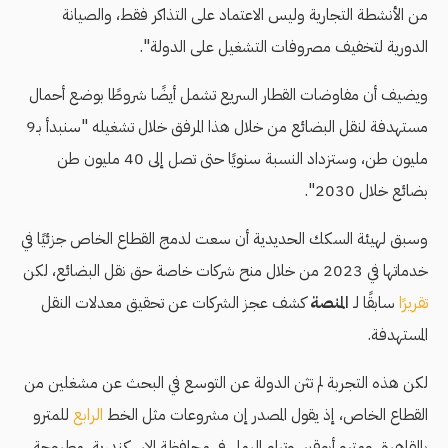
من الأنشطة التجارية وليس الاعتماد على التذاكر فقط، والصيانة
الدورية لتخفيف مصروفات التشغيل على الدولة".
ويضيف أن مفاوضات القطار السريع تشمل أيضًا شروطًا بوضع أحمال
مستهدفة لنقل البضائع من خلال هذا المرفق خلال تشغيله "سنبدأ بـ9
مليون طن، وستزداد النسبة سنويًا حتى تصل إلى 40 مليون طن
بضائع خلال 2030".
وسبق لهيئة السكك الحديدية أن سعت لدمج القطاع الخاص جزئيًا في
خدماتها في 2023 من خلال منح شركات خاصة حق نقل البضائع، لكن
تقريرًا
سابقًا لـ
المنصة
كشف عجز الشركات عن تحقيق معدلات النقل
المستهدفة.
لكن هذه التجربة لم تثن الدولة عن التوسع في البحث عن مشغلين من
القطاع الخاص، إذ يقول المصدر إن مشروعات مثل الخط
الرابع
للمترو
بالقاهرة، ومترو أبوقير، وترام الرمل في محافظة الإسكندرية، مطروحة