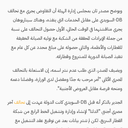
ويوضح مصدر ثان بمجلس إدارة الهيئة أن التفاوض يجري مع تحالف
DB-السويدي على مقابل الخدمات التي ينفذه، وهناك سيناريوهان
يجري مناقشتهما في الوقت الحالي، الأول حصول التحالف على نسبة
من جملة الإيرادات المحققة من الشكبة مع توليه الصيانة الخفيفة
للقطارات والأنظمة، والثاني حصوله على مبلغ محدد عن كل عام مع
تنفيذ الصيانة الدورية للمشروع وقطاراته.
ويضيف المصدر، الذي طلب عدم نشر اسمه، إن الاستعانة بالتحالف
المصري الألماني "أمر مرحب به جدًا ومفضل لدى الوزارة، وفضلنا دعمه
ومنحه فرصة مقابل العروض الأجنبية".
الجدير بالذكر أنه قبل DB-السويدي كانت الدولة عهدت إلى
تحالف
آخر
مصري أجنبي "الدلتا" لإنشاء وإدارة وتشغيل الخط الرابع من شبكة
القطار السريع، لكن لم تنشر بيانات بعد عن توقيع عقد التشغيل مع