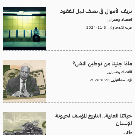
نزيف الأموال في نصف الميل المفقود
اقتصاد وعمران_
5-11-2024
عزت القمحاوي_
ماذا جنينا من توطين النقل؟
اقتصاد وعمران_
28-6-2026
محمد إسماعيل_
حياتنا العارية.. التاريخ المؤسف لحيونة
الإنسان
رؤى_