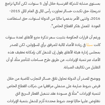
بمستوى مشابه للشركة الفرنسية خلال أول 5 سنوات، لكن آدائها تراجع
تدريجيًا، حتى تكبدت خسائر تجاوزت رأس المال في العام المالي 2015-
2016، وانتهى الأمر بدعمها ماليًا من الدولة لسنوات، حتى استطاعت
العودة للعمل بفكر القطاع الخاص".
ورغم أن قرارات الحكومة بتثبيت سعر تذكرة مترو الأنفاق لعدة سنوات
كانت
سببًا
في زيادة الأعباء المالية للمرفق برأي المسؤولين، لكن المصدر
بمجلس إدارة هيئة الأنفاق يقول إن المشغل كان بإمكانه تخفيف هذه
الأعباء عبر تنمية الإيرادات، عن طريق طرح مساحات للتأجير مثلًا، أو أن
التقليل من تكاليف الصيانة.
ويوضح المصدر أن الدولة تحاول تلافي خسائر التجارب الماضية من خلال
فرض شروط صارمة على مشغلي مرافقها من شركات القطاع الخاص
لتنمية الإيرادات "مثلًا في مسودة عقد تشغيل القطار السريع التي
نتفاوض عليها حاليًا توجد شروط محددة تُلزم المشغل بتنمية الإيرادات