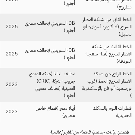
أجنبي)
مطروح)
الخط الثاني من شبكة القطار
DB-السويدي (تحالف مصري
السريع (6 أكتوبر- أسوان- أبو
2025
أجنبي)
سمبل)
الخط الثالث من شبكة
DB-السويدي (تحالف مصري
القطار السريع (قنا- سفاجا-
2025
أجنبي)
الغردقة)
الخط الرابع من شبكة
تحالف الدلتا (شركة الديدي
القطار السريع الخط (غرب
جروب- شركة (CRIC)
2023
بورسعيد-أبو قير بالإسكندرية
الصينية (تحالف مصري
)
أجنبي)
قطارات النوم بالسكك
أبيلا مصر (قطاع خاص
2023
الحديدية
مصري)
المصدر: بيانات جمعتها المنصة من تقارير إعلامية