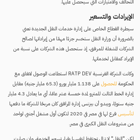
التحالف والامتيازات التي سيحصل عليها.
الإيرادات والتسعير
سيطرة القطاع الخاص على إدارة خدمات النقل الجديدة تعني
بالضرورة أن وزارة النقل ستخسر جزءًا مهمًا من إيراداتها لصالح
الشركات المشغلة للمرفق، إذ ستحصل هذه الشركات على نسبة من
الإيراد كمقابل لخدماتها.
وكانت الشركة الفرنسية RATP DEV استطاعت الوصول لاتفاق مع
الحكومة
للحصول
على 1.138 مليار يورو (65.3 مليار جنيه) مقابل
إدارة الخط الثالث للمترو لمدة خمسة عشر عامًا، أي ما يعادل 4.3 مليار
جنيه سنويًا، ويبدو أن بيزنس إدارة المرافق كان مربحًا للشركة ما دفعها
لتأسيس
فرع لها في مصر في 2020 لتكون أول مشغل أجنبي لواحد
من مشروعات النقل الكبرى في مصر.
لكن "النقل" لا تزال تحتفظ لنفسها بقرار تسعير الخدمة، وإن صارت