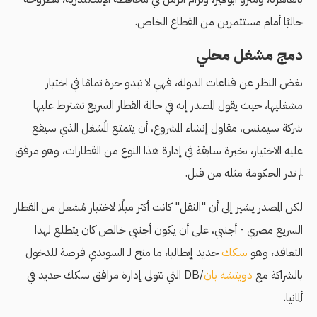
حاليًا أمام مستثمرين من القطاع الخاص.
دمج مشغل محلي
بغض النظر عن قناعات الدولة، فهي لا تبدو حرة تمامًا في اختيار
مشغليها، حيث يقول المصدر إنه في حالة القطار السريع تشترط عليها
شركة سيمنس، مقاول إنشاء المشروع، أن يتمتع المُشغل الذي سيقع
عليه الاختيار، بخبرة سابقة في إدارة هذا النوع من القطارات، وهو مرفق
لم تدر الحكومة مثله من قبل.
لكن المصدر يشير إلى أن "النقل" كانت أكثر ميلًا لاختيار مُشغل من القطار
السريع مصري - أجنبي، على أن يكون أجنبي خالص كان يتطلع لهذا
التعاقد، وهو
سكك
حديد إيطاليا، ما منح لـ السويدي فرصة للدخول
بالشراكة مع
دويتشه بان
/DB التي تتولى إدارة مرافق سكك حديد في
ألمانيا.