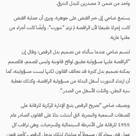
واحد من ضمن 3 مصدرين للبدل الشرقي.
يستمع ضاحي إلى خبر القبض على جوهرة، ويرى أن عملية القبض
كانت إجراءً طبيعيًا لأن الراقصة لم ترتدِ "شورت"، وأيضًا كانت أجزاء من
بطنها عارية.
ابتسم ضاحي عندما سألناه عن تصميم بدل الرقص؛ وقال إن
"الراقصة عليها مسؤولية تطبيق لوائح قانونية وليس المصمم، فالمصمم
يمكنه تصميم بدل كثيرة قد تخالف القانون لكنها ليست مسؤوليته، كما
أن ارتداء الشورت أسفل البدلة من مسؤولية الراقصة، وكذلك تغطية
سرة البطن، والثلث الأسفل من الصدر.".
ويضيف ضاحي "تصريح الرقص يتبع الإدارة المركزية للرقابة على
المصنفات السمعية والبصرية. التي أنشئت بناءً على القانون الصادر عام
1955 للرقابة على الأشرطة السينمائية والمسرحيات. وهي تراقب كل
عمل فني سواء كان مسجلاً أو مباشرًا، لذلك يدخل الرقص، كأحد فنون