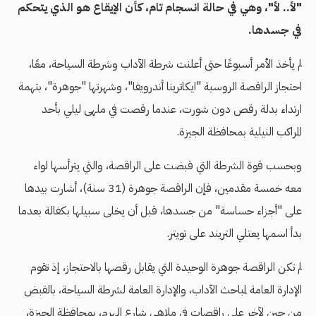
"لأ.. لأ"، وهي في حالة انسجام تام، كأن الإيقاع هو الذي يتحكم
في جسدها.
لم يأخذ الأمر أسبوعًا حتى أعلنت شرطة الآداب وشرطة السياحة، معًا،
احتجاز الراقصة الروسية "ايكاترينا أندرويفا"، وشهرتها "جوهرة"، بتهمة
ارتداء بدلة رقص دون شورت، عندما رقصت في ملهى ليلي بأحد
المراكب النيلية بمحافظة الجيزة.
وبحسب قوة الشرطة التي قبضت على الراقصة، والتي يترأسها لواء
معه خمسة مقدمين، فإن الراقصة جوهرة (31 سنة)، أشارت بيدها
على "أجزاء حساسة" من جسدها، قبل أن يخلى سبيلها بكفالة بعدما
بدأ اسمها يعتلي التريند على تويتر.
لم تكن الراقصة جوهرة الوحيدة التي يقابل رقصها بالاحتجاز، إذ تقوم
الإدارة العامة لمباحث الآداب، والإدارة العامة لشرطة السياحة، بالقبض
من حين لآخر على راقصات في ملاهي شارع الهرم، بمحافظة الجيزة،