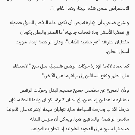
الاستعراض ضمن هذه الهيئة وهذا القانون".
ويشرح ضاحي، أن الإدارة تفرض أن تكون بدلة الرقص الشرقي مقفولة
في نصفها الأسفل وبلا فتحات جانبيه، أما الصدر والبطن يكونان
مغطيان بطريقه "غير منافيه للآداب"، وعلى الراقصة ارتداء شورت
أسفل البطن.
كما تحدد لائحة الإدارة حركات الرقص تفصيليًا، مثل منع "الاستلقاء
على الظهر وفتح الساقين إلى نهايتهما على الأرض".
ولأن التصريح غير متضمن جميع تصميم البدل وحركات الرقص
باعتبارهما عملين إبداعيين، في أحيان كثيرة، يكونان وليدا اللحظة، فإن
شرطة الآداب وشرطة السياحة صارتا تتوليان مهمة الإشراف على قانونية
ملابس الراقصة، والتدقيق فيها، ويمكن أن تعرّض البدلة
صاحبتها بسهولة إلى العقوبة القانونية إذا تجاوزت القواعد.