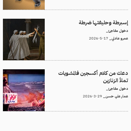
إسبرطة وحليفتها ضرطة
دخول مفاجئ_
17-5-2026
عمرو عادلي_
دعك من كلام أكسجين فالمشويات
تملأ الزنازين
دخول مفاجئ_
29-3-2026
عمار علي حسن_