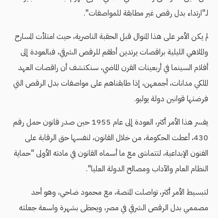
لـ"ارتداء بدل رقص غير مطابقة للمواصفات".
لم يكن الأمر على هذا المنوال قبل الحقبة الناصرية، حيث امتلأت المسارح
والملاهي الليلية براقصات يرتدين أطقم للرقص الشرقي، فبالعودة إلى
أفلام السينما في أربعينات القرن الماضي، سنكتشف أن راقصات العهد
الملكي مدانات، أجمعهن، إذا طابقناهم على مواصفات بدل الرقص التي
فرضتها قوانين دولة يوليو.
يفسر هذا الأمر أكثر، العودة إلى عام 1955 حين صدر قانون حمل رقم
430، أعطت الحكومة، من خلال القانون، لنفسها حق الرقابة على
الفنون الإبداعية، لتتماشى مع ما أسماه القانون في مادته الأولى "حماية
النظام العام والآداب ومصالح الدولة العليا".
لتبسيط الأمر أكثر، تواصلت المنصة، مع محمود ضاحي، وهو أحد
مصممي بدل الرقص الشرقي في مصر، ويحظى بشهرة واسعة جعلته