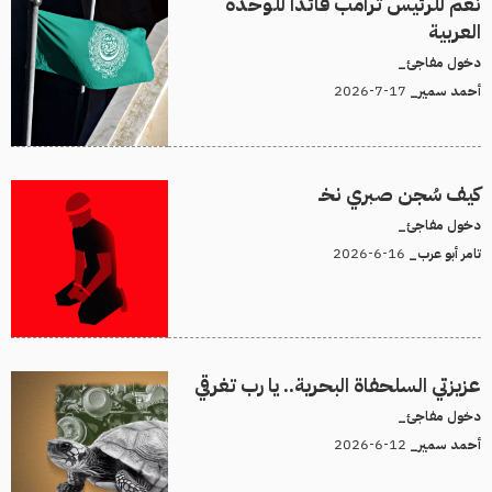
نعم للرئيس ترامب قائدًا للوحدة
العربية
دخول مفاجئ_
17-7-2026
أحمد سمير_
كيف سُجن صبري نخـ
دخول مفاجئ_
16-6-2026
تامر أبو عرب_
عزيزتي السلحفاة البحرية.. يا رب تغرقي
دخول مفاجئ_
12-6-2026
أحمد سمير_