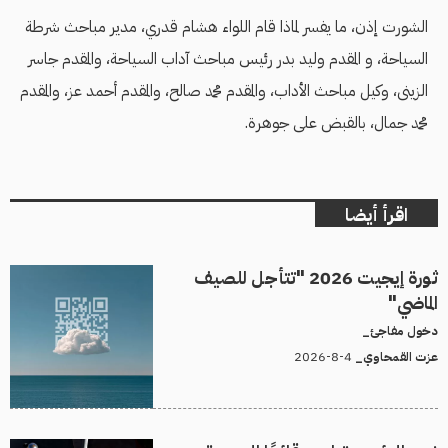
الشورت إذن، ما يفسر لماذا قام اللواء هشام قدري، مدير مباحث شرطة
السياحة، و المقدم وليد بدر رئيس مباحث آداب السياحة، والمقدم جاسر
الزينى، وكيل مباحث الأداب، والمقدم محمد صالح، والمقدم أحمد عز، والمقدم
محمد جمال، بالقبض على جوهرة.
اقرأ أيضا
ثورة إيجيت 2026 "تتأجل للصيف
الماضي"
دخول مفاجئ_
4-8-2026
عزت القمحاوي_