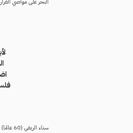
البحر على مواصي القرار
لأ
ال
اض
فلسط
سناء ال