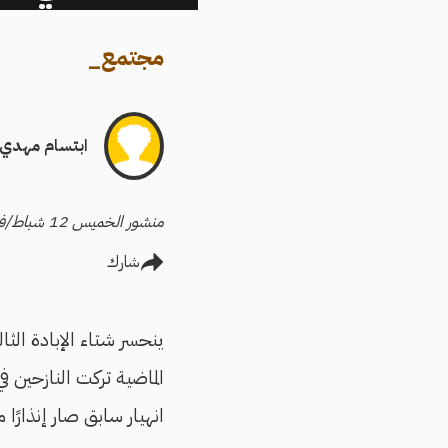
مجتمع
_
ابتسام مهدي
منشور الخميس 12 شباط/فبراير 2026
شارك
ينحسر شتاء الإبادة الثال
الماضية تركت النازحين في
انهيار سابق صار إنذارًا مؤ