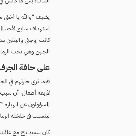
البنات! بس ما كانش ف
يضيف "والله يا أختي م
استهداف سابق لأحد المن
كانت زوجتي والبنتين مد
الجنين وهي تحت الرما
على حافة الجرف
فيما ترى جارتهم في ال
لأربعة أطفال، أن سبب
المسؤولون عن انهياره "ك
ليتسبب في خلخلة الرمال
كان سعيد نزح مع عائلته