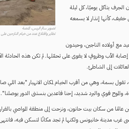
 الجرف يتآكل يوميًا، كل ليلة
 خفيف، كأنها إنذار لا يسمعه
تصوير سالم الريس، المنصة
تطاير واقتلاع عدد من خيام النازحين على شاطئ ب
د مع أولاده الناجين، وحيدون
ابة الأب وظروفٍ لا يقوى على تحمّلها. لم تكن هذه الحادثة الأول
لعائلات إلى الشاطئ.
تقول بسمة، وهي من أقرب الخيام لمكان الانهيار "بعد اللي صار
، والموج قوي والبرد شديد، إحنا قاعدين بنستنى الدور يوصلنا".
ثين عامًا من سكان بيت حانون، ونزحت إلى منطقة المواصي بالقر
ى غرب مدينة خانيونس ولكنها لم تجد مكانًا لتسكن فيه، فانتهى 