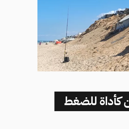
 كأداة للضغط