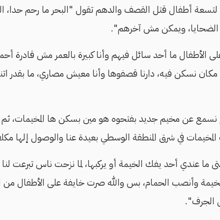
لتسعة أطفال قتل القصف والدهم تقول "البحر ما رحم حدا، ال
ول الضحايا، ويمكن مش آخرهم".
الأطفال ما أحد سائل فيهم وأنا كبيرة بالعمر مش قادرة أحمي
مكان نسكن فيه، دارنا قصفوها وأنا معيش مصاري، ما بقدر اتن
نسمع عن مخيم جديد بفتحوه هو مين بسكن ها المخيمات، ثم مي
المخيمات في شرق المنطقة الوسطي بعيدة عنا والوصول إلها مكلف
ى ما عندي أحد يفك الخيمة أو يركبها، لما نزحت ناس تبرعت لنا
الخيمة وأنصب الحمام، بس والله صرت خايفة على الأطفال من ان
ى الجرف".