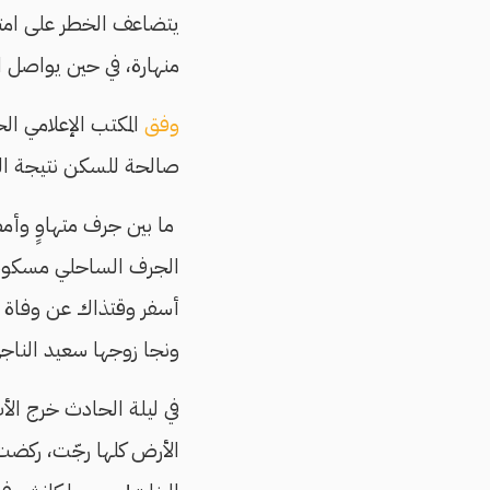
يتضاعف الخطر على امتد
منهارة، في حين يواصل 
وفق
صالحة للسكن نتيجة النز
ما بين جرف متهاوٍ وأم
الجرف الساحلي مسكونو
ونجا زوجها سعيد الناجي (40 عامًا) وأبناؤها الثلاثة الباقون؛ بنت
في ليلة الحادث خرج الأ
الأرض كلها رجّت، ركضت