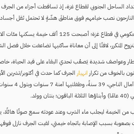
اد الساحل الجنوبي لقطاع غزة، إذ تساقطت أجزاء من الجرف الر
النازحون نصب خيامهم فوق مناطقَ هشّةٍ لا تحتمل ثقل أجساده
المكتب الإعلامي الحكومي في قطاع غزة؛ أصبحت 125 ألف خ
وح المتكرر، لافتًا إلى أن معاناة ساكنيها تضاعفت خلال فصل الش
طار وعواصف شديدة يَصعُب تحدي البقاء على قيد الحياة، خاصة
ن بالخوف من تكرار
انهيار
الجرف كما حدث في أكتوبر/تشرين الأ
أسفر وقتذاك عن وفاة آم
ان وولد.
ب من الخيمة ليجلب ماء الشرب وعند عودته سمع صوتًا هائلًا، ي
 بصعوبة بسبب الإصابة باتجاه خيمتي، لقيت الجرف نازل فوقها