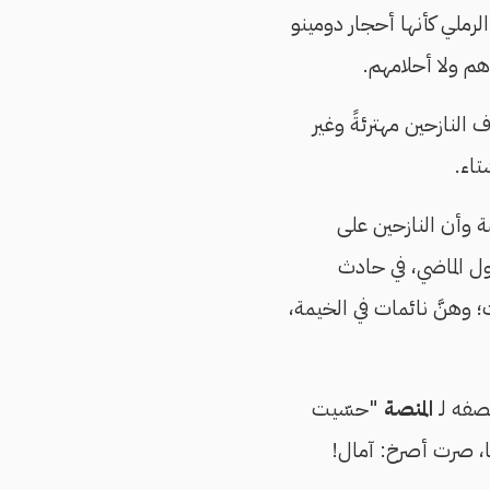
ملي كأنها أحجار دومينو
م ولا أحلامهم.
يمة يسكنها مئات آلاف النازحين مهترئةً وغير
تاء.
 وأن النازحين على
ول الماضي، في حادث
ال الناجي، 39 سنةً، وطفلتيها آمنة 7 سنوات وبتول 4 سنوات؛ وهنَّ نائمات في الخيمة،
صفه لـ
المنصة
"حسّيت
، صرت أصرخ: آمال!