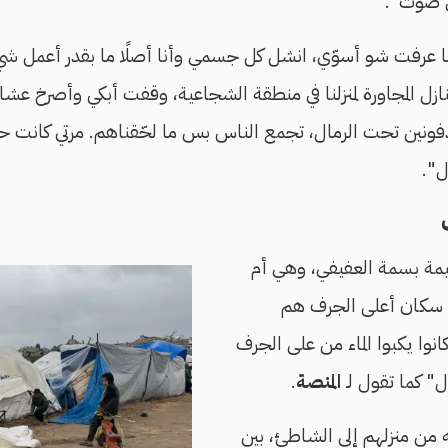
ي صوت".
ا عرفت شو أسوّي، انشل كل جسمي وأنا أصلًا ما بقدر أعمل ش
ازل المجاورة لمنزلنا في منطقة الشجاعية، وقفت أبكي وأصرخ عش
فونين تحت الرمال، تجمع الناس بس ما لحّقناهم. مرتي كانت حا
ل".
خيمة بسمة العفيفي، وهي أم
 سكان أعلى الجرف هم
انوا يكبوا الماء من على الجرف
" كما تقول لـ
المنصة
.
 من منزلهم إلى الشاطئ، بين