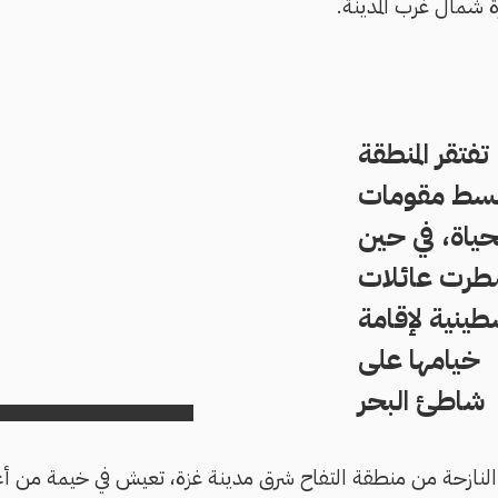
ة شمال غرب المدينة.
تفتقر المنطقة
بسط مقومات
حياة، في حين
طرت عائلات
ينية لإقامة
خيامها على
شاطئ البحر
ريفي (60 عامًا) النازحة من منطقة التفاح شرق مدينة غزة، تعيش في خيم