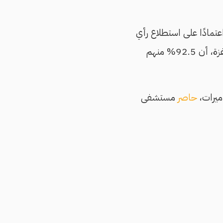
تمادًا على استطلاع رأي
إلكتروني شارك فيه 169 صحفيًا وصحفيةً، من المشاركين في تغطية العدوان على قطاع غزة، أن 92.5% منهم
يرات،
حاصر
مستشفى