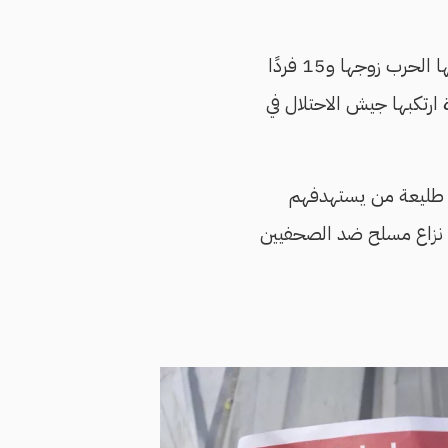
تحكي ميساء قصتها منذ غادرت بيتها بمشروع بيت لاهيا، شمال قطاع غزة، وكيف أفقدتها الحرب زوجها و15 فردًا
ارتكبها جيش الاحتلال في
 طليعة من يستهدفهم
 نزاع مسلح ضد الصحفيين