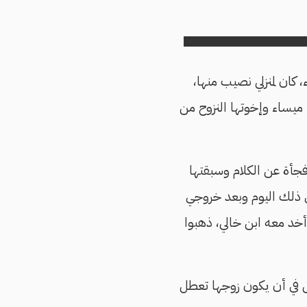
 كان لمنزلي نصيب منها،
 ميساء وإخوتها النزوح من
ر بالقدر الكافي في 28 نوفمبر/تشرين الثاني 2024. توقفت فجأة عن الكلام وسبقتها
في ذلك اليوم وبعد خروجي
وأخد معه ابن خالي، ذهبوا
ل في أن يكون زوجها تعطل