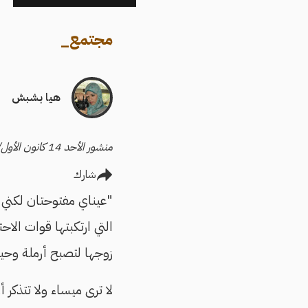
مجتمع
_
هيا بشبش
منشور الأحد 14 كانون الأول/ديسمبر 2025
شارك
"عيناي مفتوحتان لكني 
التي ارتكبتها قوات الا
زوجها لتصبح أرملة وحيدة
لا ترى ميساء ولا تتذكر