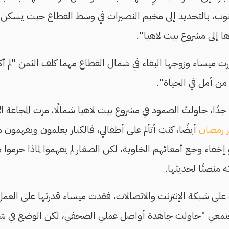
جنوب، بالتحديد إلى مخيم النصيرات في وسط القطاع حيث يسكن ش
 إلى مشروع بيت لاهيا".
 ميساء وزوجها البقاء في شمال القطاع مهما كلف الثمن "لم أك
ن أمل في الحياة".
جدًا، حاولتُ الصمود في مشروع بيت لاهيا شمالًا، مرت المجاعة ا
 رمضان
أيضًا، كنت أتألم على أطفالي، فالكبار يعلمون ويفهمون ما
فاء وجع أمعائهم الخاوية، لكن الصغار لم يفهموا لماذا حرموا 
على شبكة الإنترنت والاتصالات، فقدت ميساء قدرتها على العمل.
 المجتمعي "حاولت جاهدة أواصل عملي الصحفي، لكن الوضع في 