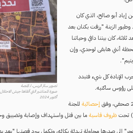
جت في عام 2016 من إياد أبو صالح، الذي كان
وطيور الزينة "رزقت بكنان بعد
لاثة، كان بيتنا دافي وحياتنا
لحظة أنني هابقى لوحدي، وإن
تيم".
رب الإبادة كل شيء فتبدد
تصوير سالم الريس، لـ المنصة
على رؤوس ساكنيه.
صورة للمناشير التي ألقاها جيش الاحتلال 
أكتوبر 2024
إحصائية
للجنة
ظروف قاسية
ما بين قتل واستهداف وإصابة وتضييق و
" إلى صدرها محاوِلة تهدئة بكائه، وتكمل سرد قصتها "بعد بد