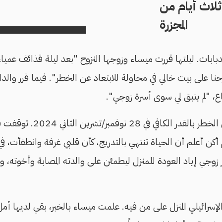
ثلاث أيام من
المجزرة
بابات. ليلتها قررت ميساء وزوجها النزوح "بعد ليلة قذائف عمياء،
ا على بيت خالي في محاولة للابتعاد عن الخطر". فيما قرر والدا
، "لم يتبق لي سوى أسرة زوجي".
لم تبتعد الأم المكلومة عن الخط
 أكن أعلم أن الحياة تنتهي بالتدريج، كأن قلبي غرفة وانطفأت، 
قرر زوجي إياد العودة للمنزل ليطمئن على والدته المصابة وأخوته، 
سرائيلي المنزل على من فيه. علمت ميساء بالخبر، بقي لديها أم