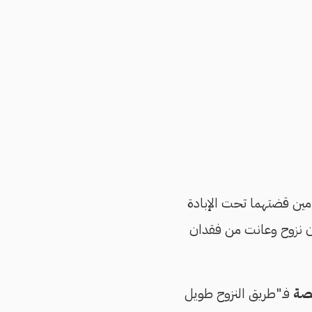
مين قضتهما تحت الإبادة
كان نزوح وعانت من فقدان
نصة
فـ"طريق النزوح طويل