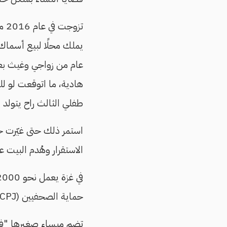
تزو
يملك محلًا لبيع أسماك 
عام من زواجي وغيث بعد ث
هادية، ما اتوقعت لو ل
طفلي الثالث راح يتولد ي
استمر ذلك حتى غيّرت ح
الاستقرار وهُدم البيت 
في غزة يعمل نحو 2000 صحفي، وفق
حماية الصحفيين (CPJ) تحت
تضم ميساء صغيرها "فجر