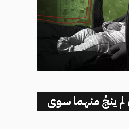
لم ينجُ منهما سوى