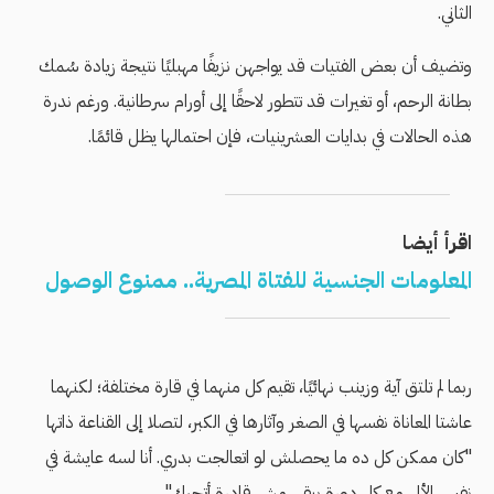
الثاني.
وتضيف أن بعض الفتيات قد يواجهن نزيفًا مهبليًا نتيجة زيادة سُمك
بطانة الرحم، أو تغيرات قد تتطور لاحقًا إلى أورام سرطانية. ورغم ندرة
هذه الحالات في بدايات العشرينيات، فإن احتمالها يظل قائمًا.
اقرأ أيضا
المعلومات الجنسية للفتاة المصرية.. ممنوع الوصول
ربما لم تلتق آية وزينب نهائيًا، تقيم كل منهما في قارة مختلفة؛ لكنهما
عاشتا المعاناة نفسها في الصغر وآثارها في الكبر، لتصلا إلى القناعة ذاتها
"كان ممكن كل ده ما يحصلش لو اتعالجت بدري. أنا لسه عايشة في
نفس الألم.. مع كل دورة ببقى مش قادرة أتحرك".