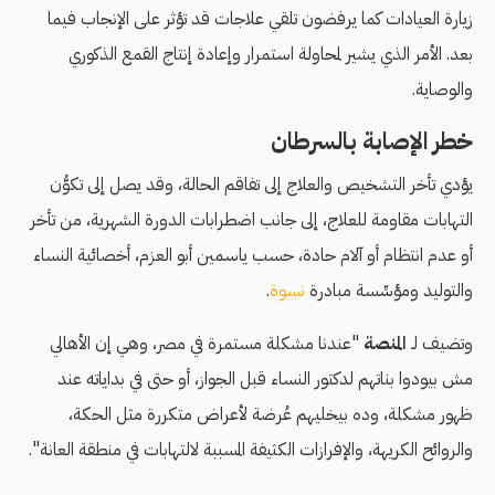
زيارة العيادات كما يرفضون تلقي علاجات قد تؤثر على الإنجاب فيما
بعد. الأمر الذي يشير لمحاولة استمرار وإعادة إنتاج القمع الذكوري
والوصاية.
خطر الإصابة بالسرطان
يؤدي تأخر التشخيص والعلاج إلى تفاقم الحالة، وقد يصل إلى تكوُّن
التهابات مقاومة للعلاج، إلى جانب اضطرابات الدورة الشهرية، من تأخر
أو عدم انتظام أو آلام حادة، حسب ياسمين أبو العزم، أخصائية النساء
والتوليد ومؤسِّسة مبادرة
نسوة
.
وتضيف لـ
المنصة
"عندنا مشكلة مستمرة في مصر، وهي إن الأهالي
مش بيودوا بناتهم لدكتور النساء قبل الجواز، أو حتى في بداياته عند
ظهور مشكلة، وده بيخليهم عُرضة لأعراض متكررة مثل الحكة،
والروائح الكريهة، والإفرازات الكثيفة المسببة لالتهابات في منطقة العانة".