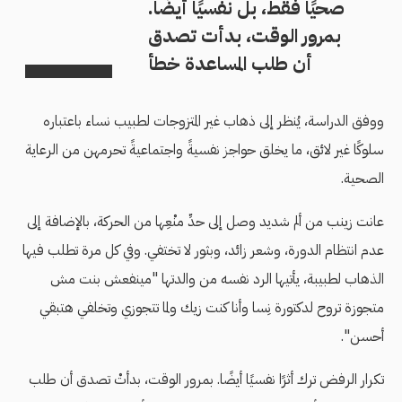
صحيًا فقط، بل نفسيًا أيضًا.
بمرور الوقت، بدأت تصدق
أن طلب المساعدة خطأ
ووفق الدراسة، يُنظر إلى ذهاب غير المتزوجات لطبيب نساء باعتباره
سلوكًا غير لائق، ما يخلق حواجز نفسيةً واجتماعيةً تحرمهن من الرعاية
الصحية.
عانت زينب من ألم شديد وصل إلى حدِّ منْعِها من الحركة، بالإضافة إلى
عدم انتظام الدورة، وشعر زائد، وبثور لا تختفي. وفي كل مرة تطلب فيها
الذهاب لطبيبة، يأتيها الرد نفسه من والدتها "مينفعش بنت مش
متجوزة تروح لدكتورة نِسا وأنا كنت زيك ولما تتجوزي وتخلفي هتبقي
أحسن".
تكرار الرفض ترك أثرًا نفسيًا أيضًا. بمرور الوقت، بدأتْ تصدق أن طلب