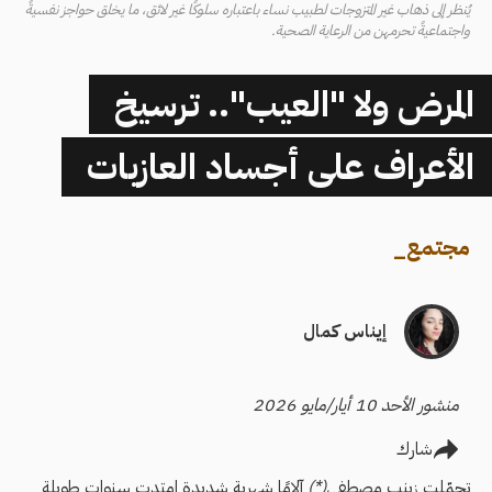
يُنظر إلى ذهاب غير المتزوجات لطبيب نساء باعتباره سلوكًا غير لائق، ما يخلق حواجز نفسيةً
واجتماعيةً تحرمهن من الرعاية الصحية.
المرض ولا "العيب".. ترسيخ
الأعراف على أجساد العازبات
مجتمع
_
إيناس كمال
منشور الأحد 10 أيار/مايو 2026
شارك
تحمّلت زينب مصطفى
(*)
آلامًا شهرية شديدة امتدت سنوات طويلة