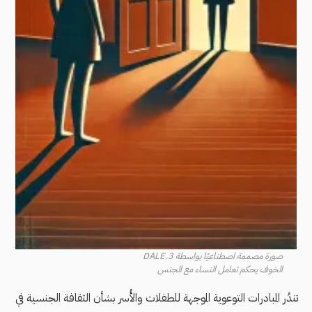
صورة مصممة اصطناعيًا بواسطة DALE.3
الخوف يحكم تعامل النساء مع الجنس
تندُر المبادرات التوعوية الموجهة للطفلات والأُسر بشأن الثقافة الجنسية في