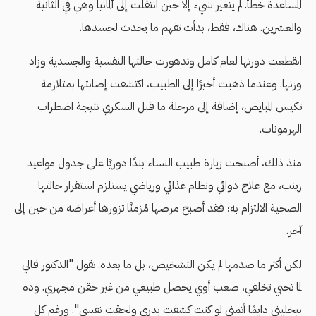
المساعدة خطأ. لم يتغير شيء إلا حين انتقلت إلى ألمانيا وهي في الثانية
والعشرين. هناك، فقط، بدأت تفهم ما يحدث لجسدها.
انقطعت دورتها لعام كامل وتدهورت حالتها النفسية والجسدية وزاد
وزنها. وعندما ذهبت أخيرًا إلى الطبيب، اكتشفت إصابتها بمتلازمة
تكيس المبايض، إضافة إلى مرحلة ما قبل السكري نتيجة اضطراب
الهرمونات.
منذ ذلك، أصبحت زيارة طبيب النساء بندًا دوريًا على جدول مواعيد
زينب، مع علاج دوائي ونظام غذائي ورياضي يستلزم استقرار حالتها
الصحية الالتزام به؛ فقد أصبح مرضها مُزمنًا تزورها أعراضه من حين إلى
آخر.
لكن أكثر ما صدمها لم يكن التشخيص، بل ما بعده. تقول "الدكتور قالي
لما تحبي تخلفي، صعب أوي يحصل طبيعي من غير حقن مجهري. وده
بيخليني دايمًا أتمنى لو كنت كشفت بدري ولحقت نفسي". ورغم كل