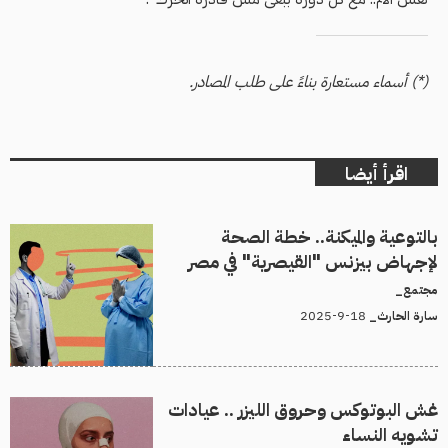
(*) أسماء مستعارة بناءً على طلب المصادر.
اقرأ أيضا
بالتوعية والميكنة.. خطة الصحة
لإجهاض بيزنس "القيصرية" في مصر
مجتمع_
18-9-2025
سارة الحارث_
غش البوتوكس وحروق الليزر .. عيادات
تشويه النساء