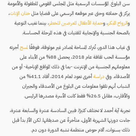
سن البلوغ. المؤسسات الرسمية مثل المجلس القومي للطفولة والأمومة
يركز في حملاته وحتى عبر موقعه الرسمي على قضايا مثل
ختان الإناث
،
و
الزواج المبكر
، و
حماية الأطفال المعرضين للخطر
، بينما تغيب التوعية
بالصحة الجنسية والإنجابية للفتيات في هذه المرحلة الحساسة.
في غياب هذا الدور، تُترك المساحة لمصادر غير موثوقة، فوفقًا
لمسح
أجرته
مؤسسة الحب ثقافة عام 2018، يحصل 88% من الأبناء على
معلوماتهم الجنسية من الإنترنت -بما في ذلك المواقع الإباحية- أو من
الأصدقاء. وفي
دراسة
أخرى تعود لعام 2014، أفاد 41.1% من
الشباب أنهم تلقوا معلومات عن البلوغ من الأصدقاء والجيران
والأقارب، مقابل 26.5% فقط كانت الأسرة مصدرها الرئيس.
تجربة آية أحمد لا تختلف كثيرًا. فبين السادسة عشرة والسابعة عشرة،
جاءت دورتها الشهرية الأولى، متأخرةً عن صديقاتها. لكن الألم بدأ قبل
ذلك بسنوات، آلام حوض منتظمة تشبه الدورة دون دم.