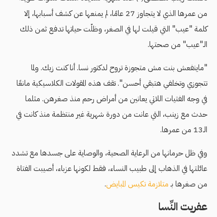
من عمرها الذي لا يتجاوز 27 عامًا، لم يمنعها عن كشف أسبابها، إلا
كلمة "عيب" التي قيلت لها في الصغر، وظلّت حياتها تدفع ثمن ذلك
الـ"عيب" من صحتها.
"ماينفعش بنت مش متجوزة تروح لدكتور نسا. أنا كنت زيك. ولما
تتجوزي وتخلفي هتبقي أحسن". تقف هذه المقولات الكلاسيكية مانعًا
في وجه الفتيات اللاتي يعانين من أمراض رحم منذ صغرهن. مثلما
حدث مع زينب، التي عانت من دورة شهرية غير منتظمة منذ كانت في
الـ13 من عمرها.
وفي ظل حرمانها من الرعاية الصحية، والوصاية على جسدها مع تشدد
عائلتها في الذهاب إلى طبيب النساء، فقط لكونها عزباء، أصيبت الفتاة
من صغرها بـ
متلازمة تكيس المبايض
.
عفريت النِّسا