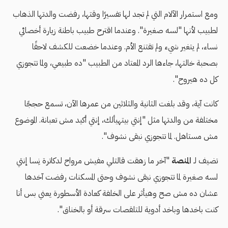
ومع استمرار الآلام التي لم تجد لها تفسيرًا وقتها، رفضت والدتها الذهاب
لطبيب لأنها "لسه صغيرة". وعندما اقترح طبيب باطنة زيارة أخصائي
نساء، لم يتغير شيء ولم تقتنع الأم. وعندما خضعت للكشف لاحقًا
بصحبة خالتها، جاءها الرد المعتاد من الطبيب "ده طبيعي، ولما تتجوزي
كل ده هيروح".
كانت آية، وقد بلغت الثانية والثلاثين من عمرها الآن، تسمع حججًا
مختلفة من والدتها مثل "إنتي بيتهيألك، إنتي أكيد مش تعبانة. الموضوع
مش مستاهل. لما تتجوزي نبقى نشوف".
تضيف لـ
المنصة
"آخر ما زهقت قالتلي مفيش مرواح لدكاترة نِسا إنتي
لسه صغيرة لما تتجوزي نبقى نشوف وحتى المسكنات رفضت آخدها
عشان ده مش صح وهيأثر على الخلفة كعادة الأسطورة يعني بس أنا
كنت باخدها وباخد أدوية للتلقصات سرقة أو بالخناق".