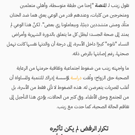
تقول زينب لـ
المنصة
"إحنا من طبقة متوسطة، وأهلي متعلمين
ومتخرجين من كليات، وعندهم قدر من الوعي يعني هما ضد الختان
مثلًا، ومش متشددين دينيًا، وبيعاملونا زي بعض". لكنَّ هذا الوعي لم
يمتد إلى صحة الجسد؛ ليظل كل ما يتعلق بالدورة الشهرية وأمراض
النساء "تابوه" كبيرًا داخل الأسرة، إلى درجة أن والدتها نفسها كانت تهمل
صحتها، رغم إصابتها بالمرض ذاته.
ما واجهته زينب من ضغوط اجتماعية وثقافية حرمتها من الرعاية
الصحية حتى الزواج؛ وثّقت
دراسة
لمؤسسة إدراك للتنمية والمساواة أن
أغلب المصريات يتعرضن له. هذه الضغوط لا تأتي فقط من الأسرة، بل
من المجتمع وحتى الأطباء. وفي كثير من الحالات، يؤدي هذا التأجيل إلى
تفاقم الحالة الصحية، كما حدث مع زينب.
تكرار الرفض لم يكن تأثيره