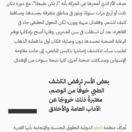
تصف الألم الذي أعجزها عن الحركة بأنه "لم يكن طبيعيًا"، مع دورة تتكرر
ثلاث أو أربع مرات سنويًا، وبثور فى مناطق متفرقة بجسدها، وتساقط
كثيف للشعر، وفقدان شهية ووزن؛ لكن التحول الحقيقي جاء في
القاهرة، بعد أن استقلت في سن العشرين. وقتها أصبح بإمكانها توفير
الرعاية الصحية لجسدها دون وصاية؛ فكان أول ما فعلته الذهاب
لطبيب نساء، لتكتشف إصابتها بتكيس المبايض، إلى جانب مقاومة
الإنسولين ومشكلات صحية أخرى، كلها نتيجة سنوات من الإهمال.
بعض الأسر ترفض الكشف
الطبي خوفًا من الوصم،
معتبرةً ذلك خروجًا عن
الآداب العامة والأخلاق
تُعرِّفُ منظمة
العفو
الدولية الحقوقَ الجنسية والإنجابية بأنها القدرة