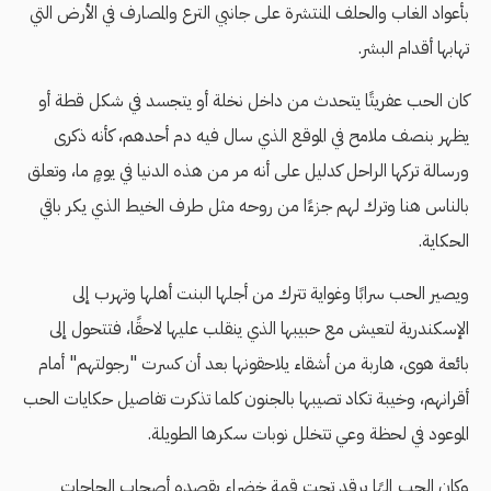
بأعواد الغاب والحلف المنتشرة على جانبي الترع والمصارف في الأرض التي
تهابها أقدام البشر.
كان الحب عفريتًا يتحدث من داخل نخلة أو يتجسد في شكل قطة أو
يظهر بنصف ملامح في الموقع الذي سال فيه دم أحدهم، كأنه ذكرى
ورسالة تركها الراحل كدليل على أنه مر من هذه الدنيا في يومٍ ما، وتعلق
بالناس هنا وترك لهم جزءًا من روحه مثل طرف الخيط الذي يكر باقي
الحكاية.
ويصير الحب سرابًا وغواية تترك من أجلها البنت أهلها وتهرب إلى
الإسكندرية لتعيش مع حبيبها الذي ينقلب عليها لاحقًا، فتتحول إلى
بائعة هوى، هاربة من أشقاء يلاحقونها بعد أن كسرت "رجولتهم" أمام
أقرانهم، وخيبة تكاد تصيبها بالجنون كلما تذكرت تفاصيل حكايات الحب
الموعود في لحظة وعي تتخلل نوبات سكرها الطويلة.
وكان الحب إلهًا يرقد تحت قمة خضراء يقصده أصحاب الحاجات