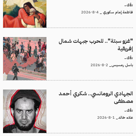
رؤى_
4-8-2026
فاطمة إمام سكوري _
"غزو سبتة".. للحرب جبهات شمال
إفريقية
رؤى_
2-8-2026
باسل رمسيس_
الجهادي الرومانسي.. شكري أحمد
مصطفى
رؤى_
1-8-2026
علاء خالد_