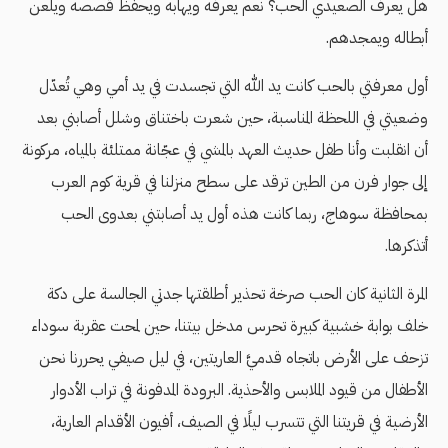
هل يعرف الصعيدي الحب؟ نعم يعرفه ويهابه ويحفظ قصصه ويلعن
أبطاله ويمجدهم.
أول معرفتي بالحب كانت يد الله التي تجسدت في يد أمي وهي تُعدّل
وضعيتي في اللحظة المناسبة، حين شعرت باختناق وشلل أصابني بعد
أن انقلبت وأنا طفل حديث العهد بالمشي في عجّانة ممتلئة بالمياه، مركونة
إلى جوار فرن من الطين ترقد على سطح منزلنا في قرية كوم العرب
بمحافظة سوهاج، ربما كانت هذه أول يد أصابتني بعدوى الحب
أتذكرها.
المرة الثانية كان الحب صرخة تحذير أطلقتها جدتي الجالسة على دكة
خلف بوابة خشبية كبيرة تحرس مدخل بيتنا، حين لمحت عقربة سوداء
تزحف على الأرض باتجاه قدميَّ العاريتين، في ليل صيفي يحررنا نحن
الأطفال من قيود الملابس والأحذية. البرودة المدفونة في تراب الأدوار
الأرضية في قريتنا التي تتسرب ليلًا في الصيف، أفيون الأقدام العارية،