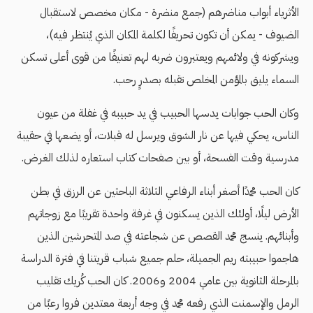
الأثرياء أبواب مناضرهم (جمع منضرة - مكان مخصص لاستقبال
الضيوف - يمكن أن تكون تحريفًا لكلمة المكان الذي يُنتظر فيه)،
ويشركونه في ولائمهم ويعتبرون ضربه لهم تعنيفًا من قوى أعلى تسكن
السماء يليق بالمؤمن المخلص تقبله بصدرٍ رحب.
وكان الحب جوابات يدسها الحبيب في يد حبيبه في غفلة من عيون
الناس، يحكي فيها عن نار الشوق ويرسل له قبلات، أو يضعها في حقيبة
مدرسية وقت الفسحة، أو بين صفحات كتاب استعاره لذلك الغرض.
كان الحب محمدًا أصغر أبناء الرفاعي الثلاثة الباحثين عن الرزق في بطن
الأرض ليلًا، أولئك الذين يسكنون في غرفة واحدة تقريبًا مع زوجاتهم
وأبنائهم. ينسج محمد القصص عن شجاعته في صد المتحرشين الذين
هاجموا حبيبته ريم الجميلة، حلم جميع شباب قريتنا في فترة الدراسة
بالمرحلة الثانوية بين عامي 2004 و2006. كان الحب كُريك تقليب
الرمل والإسمنت الذي رفعه محمد في وجه أربعة معتدين فروا رعبًا من