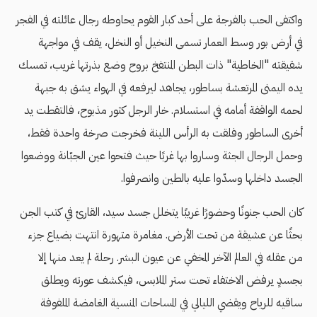
واكتفى الحب بالفرجة على أحد كبار القوم يحاوطه رجال عائلته في الفجر
في أرض بور وسط العمار تسمى النخيل أو النخل، يقف في مواجهة
شقيقته "الخاطية" ذات البطن المنتفخ بروح وضع بذرتها غريب، تمسك
يده اليمنى المرتعشة بساطور، يجاهد ليرفعه في الهواء يشق به جبهة
لحمه الواقفة أمامه في استسلام. خار الرجل كثور مذبوح، فالتقطت يد
أخرى الساطور وفلقت به الرأس اللينة فخرجت صرخة واحدة فقط،
وحمل الرجال الجثة وساروا بها غربًا حيث فتحوا عين الجبّانة ووضعوا
الجسد داخلها وسدّوا عليه بالطين وانصرفوا.
كان الحب جنونًا وحضورًا غريبًا يتخلل جسد سيد، القارئ في كتب الجن
بحثًا عن عشيقة من تحت الأرض. مغامرة متهورة انتهت بضياع جزء
من عقله في العالم الآخر المخفي عن عيون البشر. رحلة لم يعد منها إلا
بجسدٍ يرفض الاختفاء تحت ستر الملابس، فيكشف عورته ويطلق
ساقيه للرياح ويقضي الليالي في المساحات المنسية الغامضة الملفوفة