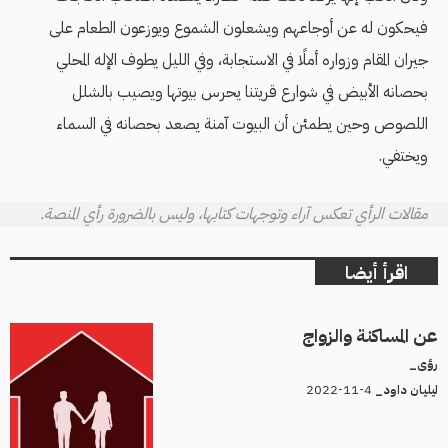
فيحكون له عن أوجاعهم ويشعلون الشموع ويوزعون الطعام على
جيران المقام وزواره أملًا في الاستجابة، وفي الليل يطوف الإله المحلي
بحصانه الأبيض في شوارع قريتنا يحرس بيوتها ويصيب بالشلل
اللصوص وحين يطمئن أن البيوت آمنة يصعد بحصانه في السماء
ويختفي.
مقالات الرأي تعكس آراء وتوجهات كتابها، وليس بالضرورة رأي المنصة.
اقرأ أيضا
عن المساكنة والزواج
رؤى_
4-11-2022
ليليان داود_