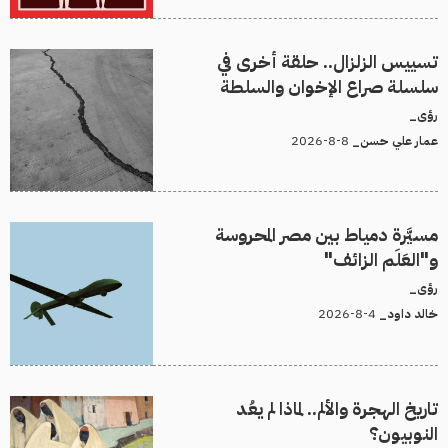
تسييس الزلزال.. حلقة أخرى في
سلسلة صراع الإخوان والسلطة
رؤى_
8-8-2026
عمار علي حسن_
مسيَّرة دمياط بين مصر المحروسة
و"العَلَم الزائف"
رؤى_
4-8-2026
خالد داود_
تاريخ الهجرة والألم.. لماذا لم يعُد
النوبيون؟