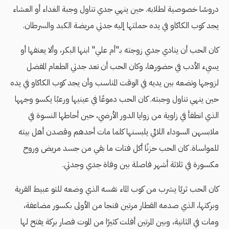
دروسًا خصوصية لطلابه. حين ينهي جدي تناول وجبة الغداء أو العشاء
يجد كوب الكاكاو في يده حملتها إليه جدتي مريضة الكبد والسرطان.
كان الحب أن ينادي جدي زوجته بـ"أم علي" ابنها البكر، وألا يعنفها أو
يسيء الأدب في حضورها، وكان الحب أن تعد جدتي الطعام المفضل
لزوجها وتضعه بين يديه في الوقت المناسب وأن يجد كوب الكاكاو في يده
حين ينهي تناول وجبته. كان الحب دموعًا في عينيها ورعبًا يكسو وجهها
الذي انطفأ في زاوية من زوايا الدور الأرضي، حين أحاطها النسوة في
ملابسهن السوداء اللائي يلبسنها كلما مات أحدهم وقصدن أهل بيته
للمواساة. كان الحب حزنًا أكل فتات ما بقي من جسد مريض وروح
مكسورة في ثلاثة أشهر فاصلة بين وفاة جدي وجدتي.
كان الحب ثريًا يشرب من كوب الماء نفسه الذي وضعه للتو عبيط القرية
وبركتها، الذي صدمه القطار مرتين فنجا من الأولى بكسور مضاعفة،
ومات في الثانية، وبين المرتين أفلت كثيرًا من الموت فصار بركة يفتح لها