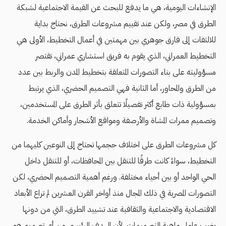
الإنشاءات اليومية، هي ما يدفع للبحث عن القيمة الاجتماعية لشبكة
الطرق في مصر، ولكن عند تقييم مشروعات الطرق، نحتاج بداية
للالتفات إلى فارق جوهري بين مهمتين في أعمال التخطيط، الأولى هي
التخطيط العمراني، الذي يقوم به فريق استشاري عمراني، تقتصر
مسؤوليته على بناء التصورات المتعلقة بتخطيط المدن والربط بين عدد
من الطرق والمحاور، أما الثانية فهي التصميم الحضري، الذي يرتبط
بمسؤولية ذات طابع أكثر تفصيلًا تتعلق بأثر الطرق على المستخدمين،
وتصميم ممرات المشاة والأرصفة ومواقع الأشجار وأماكن الخدمة.
كل مشروعات الطرق على اختلاف حجمها تحتاج إلى النوعين كليهما من
التخطيط، سواءً كانت طرقًا للتنقل بين المحافظات، أو للتنقل داخل
الحي الواحد أو بين أحياء مختلفة. ورغم أهمية التصميم الحضري، لكن
التصورات المصرية في ذلك المجال منذ أواخر القرن العشرين لم تراع الأبعاد
الاقتصادية والاجتماعية والثقافية عند تشييد الطرق، التي من دونها
يغيب عامل ماهية التصميمات، لأن الهدف الرئيسي من أي تصميم هو