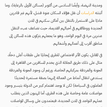
ومدينة النهضة، وأيضًا السادس من أكتوبر (مساكن الأولى بالرعاية)، وما
أثبتته
الدراسات
أن نقل هؤلاء السكان عنوة فشل، لأنهم غير قادرين
ماديًا على الاستمرار بالتنقل بين أماكن سكنهم في المدن
الجديدة ووظائفهم في أحيائهم القديمة، حيث تضاعف عبء التنقل
عشرين مرة في اليوم الواحد، وهو ما يجعلهم يتركون هذه المساكن إلى
مناطق أقرب إلى أعمالهم وأشغالهم.
في المقابل، يكون الأثر الاجتماعي للطرق إيجابيًا على طبقات أعلى دخلًا،
مثال على ذلك طريق الجلالة الذي يخدم المسافرين من القاهرة إلى
الجونة والغردقة بمركباتهم الخاصة، ورغم أن وجود الجونة والغردقة
يستدعي انتقال أنماط من العمالة إليهما بصفة مستمرة (تحديدًا
العاملون في السياحة) لكن لا يوجد اهتمام كبير من الدولة بتيسير وجود
مواصلات عامة وخاصة على هذه الطرق، أما المهنيون الذين يتطلب
عملهم التواجد في المدن الجديدة، فيعتمدون على وسائل المواصلات