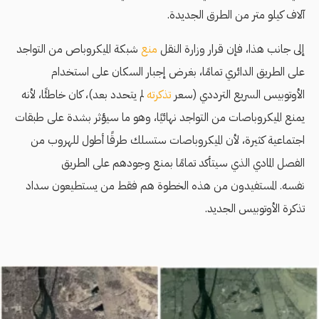
آلاف كيلو متر من الطرق الجديدة.
إلى جانب هذا، فإن قرار وزارة النقل
منع
شبكة الميكروباص من التواجد
على الطريق الدائري تمامًا، بغرض إجبار السكان على استخدام
الأوتوبيس السريع الترددي (سعر
تذكرته
لم يتحدد بعد)، كان خاطئًا، لأنه
يمنع الميكروباصات من التواجد نهائيًا، وهو ما سيؤثر بشدة على طبقات
اجتماعية كثيرة، لأن الميكروباصات ستسلك طرقًا أطول للهروب من
الفصل المادي الذي سيتأكد تمامًا بمنع وجودهم على الطريق
نفسه. المستفيدون من هذه الخطوة هم فقط من يستطيعون سداد
تذكرة الأوتوبيس الجديد.