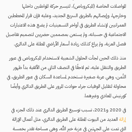
المواصلات الخاصة (الميكروباص)، لتيسير حركة المواطنين داخلها
وخارجها، وإيصالهم بالطريق السريع الجديد، وعليه فإن قرار المخططين
العمرانيين لإنشاء الطريق في أواخر التسعينيات لم يضع هذه الاعتبارات
الاجتماعية في حسبانه، ولم يستعن بمصممين حضريين لتصميم تفاصيل
فصل العزبة، ولم يراعِ كذلك زيادة أسعار الأراضي المطلة على الدائري.
منذ ذلك الحين لجأت الحلول الشعبية لاستخدام الميكروباص في عبور
الطريق والتنقل عليه، ثم لاحقًا في النصف الثاني من الألفية بدأ ظهور
الثُمن، وهي عربة صغيرة تستخدم لمساعدة السكان في عبور الطريق، في
محاولة لتقليل الوفيات جراء حوادث المرور على الطريق الدائري وأيضًا
كورنيش المعادي وغيرهما.
في 2020 و2021، تسبب توسيع الطريق الدائري عند ذلك الجزء في
إزالة
العديد من البيوت المطلة على الطريق الدائري، مثل أعمال الإزالة
التي تمت على الجهتين في عزبة خير الله، وهي مساحة تقدر بخمسة