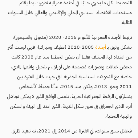
التخطيط لكل ما يجري حاليًا، في أجندة عمرانية تطورت بما يلائم
مستجدات الاقتصاد السياسي المحلي والإقليمي والعالمي خلال السنوات
التالية.
ترتبط الأجندة العمرانية للأعوام 2015- 2020 (مدبولي والسيسي)،
بشكل وثيق بـ
أجندة
2005-2010 (نظيف ومبارك)، فهي ليست أكثر
من امتداد لها، المختلف فقط أن بعض الخطط منذ عام 2008 كانت
محض خيالات وتصورات مُصممة على أوراق، لم نتخيل واقعها المادي،
خاصة مع التحولات السياسية الجذرية التي جرت خلال الفترة بين
2011 وحتى 2013. ولكن منذ 2015، بدأنا جميعًا، كأشخاص
يتشاركون الرقعة الجغرافية المصرية، نلمس الواقع الذي لا يمكن تجاهل
أثره المادي الجغرافي في تغيير شكل المدينة، الذي امتد إلى البيئة والسكن
والبنية التحتية.
فخلال سبع سنوات، في الفترة من 2014 إلى 2021، تم تنفيذ طُرق