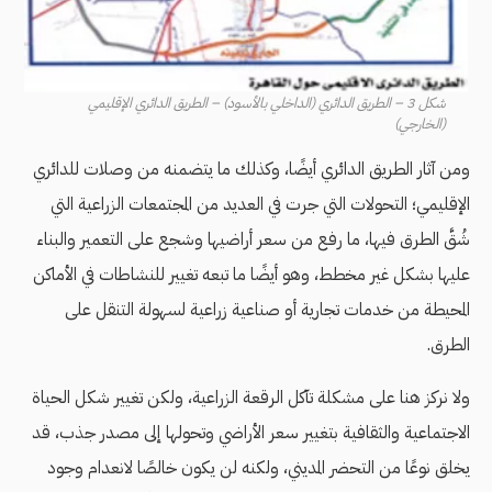
شكل 3 – الطريق الدائري (الداخلي بالأسود) – الطريق الدائري الإقليمي
(الخارجي)
ومن آثار الطريق الدائري أيضًا، وكذلك ما يتضمنه من وصلات للدائري
الإقليمي؛ التحولات التي جرت في العديد من المجتمعات الزراعية التي
شُقَّ الطرق فيها، ما رفع من سعر أراضيها وشجع على التعمير والبناء
عليها بشكل غير مخطط، وهو أيضًا ما تبعه تغيير للنشاطات في الأماكن
المحيطة من خدمات تجارية أو صناعية زراعية لسهولة التنقل على
الطرق.
ولا نركز هنا على مشكلة تآكل الرقعة الزراعية، ولكن تغيير شكل الحياة
الاجتماعية والثقافية بتغيير سعر الأراضي وتحولها إلى مصدر جذب، قد
يخلق نوعًا من التحضر المديني، ولكنه لن يكون خالصًا لانعدام وجود