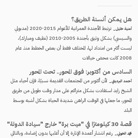
هل يمكن أنسنة الطريق؟
ترتبط الأجندة العمرانية للأعوام 2015-2020 (مدبولي
أمنية خليل_
والسيسي) بشكل وثيق بأجندة 2005-2010 (نظيف ومبارك)،
ليست أكثر من امتداد لها، المختلف فقط أن بعض الخطط منذ عام
2008 كانت محض خيالات
السادس من أكتوبر: فوق المحور.. تحت المحور
لأن أكتوبر من المجتمعات القديمة نسبيًا، فإن أحياء مثل
أحمد البرديني_
الشيخ زايد استفادت بشكل متراكم على مدار وقت طويل من طريق
المحور، ما جعلها في الوقت الراهن شديدة الحياة بشكل أشبه بوسط
البلد
قصة 30 كيلومترًا في "ميت برة" خارج "سيادة الدولة"
رغم انتشار أعمدة الإنارة إلا أن أغلبها بدون إضاءة، وبالتالي
محمد الخولي_