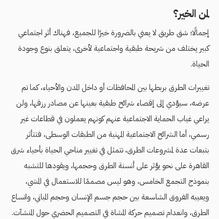
لمن الخير؟
إجمالًا؛ شق طريق لا يعني بالضرورة خيرًا للجميع، فهناك أثر اجتماعي
كبير يختلف من شريحة طبقية واجتماعية لأخرى، يتعلق بنوع وجودة
الحياة.
تغييرات الطرق بربطها بين المحافظات أو داخل المدن والأحياء، كما تم
عرضه، سيؤدي إلى إقصاء شرائح طبقية بعينها عن مصادر رزقها، ولن
يراعي غياب الحماية الاجتماعية عنهم كونهم يعملون في قطاعات غير
رسمي، أما الشرائح الاجتماعية المهنية من الطبقات الوسطى، فتتأثر
بتبعات عدة لمشروعات الطرق، تتمثل في تغيير مناحي الحياة بأحياء شرق
القاهرة على نحو يؤثر على أنسنة الطرق وحجمها، ويقودها للتشبه
بنموذج التجمع الخامس، وهو ليس مصممًا للاستعمال في المشي،
ويعيبه الفروق الشاسعة بين حجم جسم الإنسان وحجم المباني، واتساع
الطرق، وانعدام تصميم حركة المشاة في التصميم الحضري حول المنشآت.