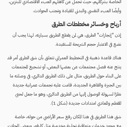
الخاصة بشركاتهم، حيث تحمل عن كاهلهم العبء الاقتصادي للبنزين،
وأيضًا العبء النفسي والبدني للقيادة وتجنب الحوادث.
أرباح وخسائر مخططات الطرق
إذن "إنجازات" الطرق، هي لمن يقطع الطريق بسيارته، لهذا يجب أن
نضع في الاعتبار حجم الشريحة المستفيدة.
هناك قاعدة ذهبية في التخطيط العمراني تتعلق بأن شق الطرق أمر قد
ينتج عنه فصل مجتمعات عن بعضها البعض، أو تشجيع المجتمعات
على البناء حول الطريق، مثال على ذلك الطريق الدائري، في وصلته ما
بين الجيزة والقاهرة الجديدة، قامت عليه تجمعات عمرانية جديدة
نظرًا لسهولة الوصول إليها من الطريق الدائري، وهو ما جعل لحيي
المقطم والمعادي امتدادات جديدة (شكل 1).
شق هذا الطريق في هذا المكان رفع سعر الأراضي من حوله، خاصة
مع وجود خدمات متعاقبة تجارية وخدمية مثل كارفور وبعض المحلات