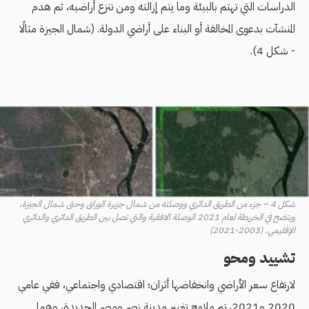
الدراسات التي تهتم بالبيئة وما يتم إزالته ومن تنزع أراضيه، ثم هدم
المنشآت بدعوى المخالفة أو البناء على أراضي الدولة. (شمال الجيزة مثالًا
- شكل 4).
شكل 4 – جزء من الطريق الدائري ووصلته من شمال جزيرة الوراق وحتى شمال الجيزة،
ويتضح في الخريطة لعام 2021 الوصلة الافقية والتي تصل بين الطريق الدائري والدائري
الإقليمي. (2003-2021)
تشييد ومحو
لارتفاع سعر الأراضي وانخفاضها أثران؛ اقتصادي واجتماعي، ففي عامي
2020 و2021، تم ملامح تغيير مدينة نصر ومصر الجديدة، وهما