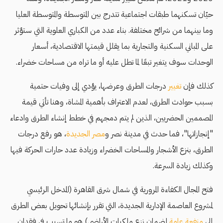
حيّان تسكنهما طبقات اجتماعية تتدرج بين المتوسطة والمتوسطة العليا
وما بينهما من شرائح مختلفة. بناء عدد من الكباري العلوية التي ستؤثر
على المباني السكنية والتجارية بما يقلل قيمتها الاقتصادية، أسعار
الوحدات سوف يتغير تبعًا لما تطل عليه أو ما تراه من مساحات خضراء.
كذلك فإن
تغيير
درجات الطرق وعرضها، يؤدي إلى وفيات حتمية
بسبب حوادث الطرق، لعدم الاعتراف بأهمية المشاة، وهنا تأتي قيمة
المصممين الحضريين، الذين لم يتم دمجهم في خطط إنشاء الطرق وادعاء
"إنجازاتها"، فما حدث في مدينة نصر و
مصر الجديدة
، هو رفع درجات
الطرق، بنزع الأشجار والمساحات الخضراء وزيادة عدد حارات الحركة فيها
وكذلك زيادة السرعة.
فتح المجال الكفاءة المرورية في شمال شرق القاهرة (المدخل الرئيسي
لمشروع العاصمة الإدارية الجديدة، التي تقرر بإنشائها تحويل بعض الطرق
إلى
منفعة عامة
لضمان نزع ملكيات الأراضي) هو ما تسبب في فقدان