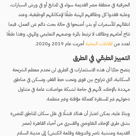
الحرفية في منطقة مصر القديمة سواء في المدابغ أو في ورش السيارات،
وعليه فقدوا كل وظائفهم المهنية طبقًا لإمكاناتهم الوظيفية، وعند
انتقالهم للأسمرات أو بدر، أصبحوا في حالة بحث دائم عن العمل، فيما
تتاح أمامهم وظائف لا ترتبط بالمرة بوضعهم التعليمي والمهني، وهذا طبقًا
لعدد من
المقابلات البحثية
أجريت عام 2019 و2020.
التمييز الطبقي في الطرق
يتضح جليًا أن هذه الاستثمارات في الطرق لن تخدم معظم الشريحة
السكانية، التي تتراوح بين فوق وتحت خط الفقر، وتسكن في مناطق
مهددة بالإخلاء، لأنهم في حاجة لشبكة مواصلات عامة في متناول
دخولهم غير المستقرة كعمالة مؤقتة وغير منظمة.
وبناءً عليه، يمكن اعتبار أن هناك فشلًا في نقل سكان المناطق المتضررة
بشتى طرق الإخلاء التفاوضي والقسري من أحياء القاهرة (مصر
القديمة ومنشية ناصر والدويقة وقلعة الكبش) إلى مدينة السلام