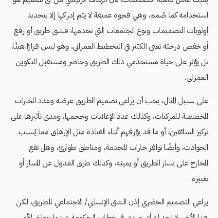
استخدامه كما صُمم، وهي فجوة عميقة لا يتم إدراكها إلا بتحديد
أولويات التصميمات ونوع المجتمعات التي تخدمها، فشق طريق أو رفع
أو خفض درجته تعني الكثير في التخطيط العمراني، وهو ليس قرارًا هينًا،
بل يؤثر على حياة مستخدمي ذلك الطريق وحاضر ومستقبل التكوين
العمراني.
على سبيل المثال، يجب أن يراعي تصميم الطريق عرضه وعدد الحارات
المخصصة للمركبات، وكذلك عدد الإعلانات وحجمها، ومدى تأثيرها على
تركيز السائقين، أو ما قد يؤرقهم أثناء القيادة مثل الإرهاق مما يُسبب
الحوادث، وأيضًا توافر حارات للخدمة، ومناطق طوارئ، وهل تقع
المخارج على يسار الطريق أو يمينه، وكذلك طرق العدول عن المسار أو
تغييره.
يراعي التصميم الحضري إذن الشق الإنساني/ الاجتماعي للطريق، لكن
هذا الأخير لا نجد له أي صدى في خطاب الحكومة عندما يتعلق الأمر