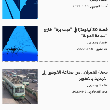
10-3-2022
أحمد البرديني_
قصة 30 كيلومترًا في "ميت برة" خارج
"سيادة الدولة"
اقتصاد وعمران_
10-3-2022
محمد الخولي_
محنة العمران.. من صناعة الفوضى إلى
التهديد بالتطوير
اقتصاد وعمران_
2-5-2023
عزت القمحاوي_