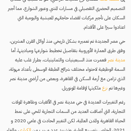
التصميم الحضري التفصيلي في مسارات المشي وعبور الشوارع، مما أجبر
السكان على تأجير مركبات لقضاء حاجاتهم المعيشية واليومية التي
اعتادوا سيرًا على الأقدام.
حي مصر الجديدة تم تعميره بشكل تاريخي منذ أوائل القرن العشرين،
وفق طرق العمارة الأوروبية بتفاصيل تخطيط شوارعها وميادينها، أما
مدينة نصر
فعمرت منذ السبعينيات والثمانينيات، بطراز غلب عليه
السمة الوظيفية لاحتواء مختلف شرائح الطبقة الوسطى بأعداد مهولة،
الذي تزامن مع أزمة السكن في القاهرة، وبعض من أراضي مدينة نصر
وغيرها تم
نزع
ملكيتها لإقامة المونوريل.
رغم التغييرات العديدة في حي مدينة نصر في الألفيات وظاهرة المولات
التجارية، التي أضافت العديد من السمات التجارية للحي على نمط
الحياة القاهرية والمدن العالمية، لكن التغيير الحادث في عامي 2020 و
2021، الخاص بتوسيع الطرق وتشييد عدد مهيب من
الكباري
، وإلغاء