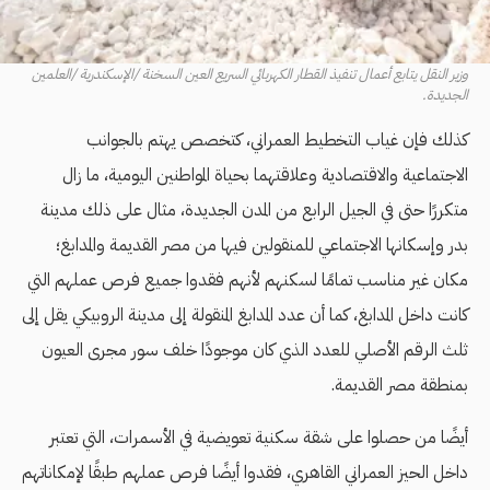
وزير النقل يتابع أعمال تنفيذ القطار الكهربائي السريع العين السخنة /الإسكندرية /العلمين
الجديدة.
كذلك فإن غياب التخطيط العمراني، كتخصص يهتم بالجوانب
الاجتماعية والاقتصادية وعلاقتهما بحياة المواطنين اليومية، ما زال
متكررًا حتى في الجيل الرابع من المدن الجديدة، مثال على ذلك مدينة
بدر وإسكانها الاجتماعي للمنقولين فيها من مصر القديمة والمدابغ؛
مكان غير مناسب تمامًا لسكنهم لأنهم فقدوا جميع فرص عملهم التي
كانت داخل المدابغ، كما أن عدد المدابغ المنقولة إلى مدينة الروبيكي يقل إلى
ثلث الرقم الأصلي للعدد الذي كان موجودًا خلف سور مجرى العيون
بمنطقة مصر القديمة.
أيضًا من حصلوا على شقة سكنية تعويضية في الأسمرات، التي تعتبر
داخل الحيز العمراني القاهري، فقدوا أيضًا فرص عملهم طبقًا لإمكاناتهم