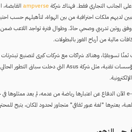
على الجانب التجاري فقط. فهناك شركة
ampverse
القابضة، ال
بين لديهم ملكات احترافية من بين الهواة، لتأهيلهم حسب احتي
فق روتين تدريبي وصحي حادّ. وطوال فترة تواجد اللاعب ضمن 
فآت مالية من أرباح الفوز بالبطولات.
منًا تسويقيًا، وهناك شراكات مع شركات كبرى لتصنيع تيشرتات 
بكل لعبة، وشراكة مع مؤسسات تقنية، مثل شركة Asus التي دخلت 
لكترونية.
لعبة، يعتبرها "لغة عبور ثقافي" متجاوز لحدود المكان، يتيح للمحت
ي حي الزهور