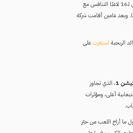
عام 1988 وأصدرت أول لعبة كمبيوتر يمكن لـ16 لاعبًا التنافس مع
ا. وبعد عامين أقامت شركة
ئد الربحية
استقرت
على
تيشن
1
، الذي تجاوز
عابية أعلى، ومؤثرات
عاب.
ن أول ما أزاح اللعب من حيّز
 انطوى المكسب فيها على