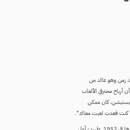
يدًا جهاز PS 1 الذي فاجأني به منذ زمن وهو عائد من
ن أرباح محترفي الألعاب
ت البلايستيشن، كان ممكن
ها كنت قعدت لعبت معاك".
رت أول