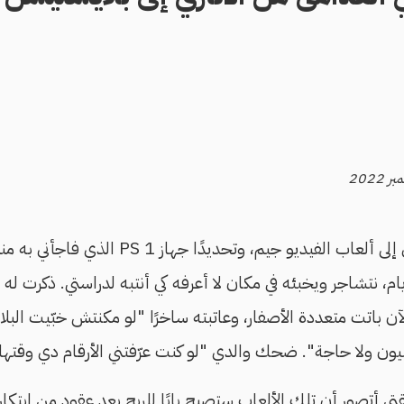
أخذني حديث مع والدي إلى ألعاب الفيديو جيم، وتحد
يام، نتشاجر ويخبئه في مكان لا أعرفه كي أنتبه لدراستي. ذكرت له أ
لكترونية e-sports الآن باتت متعددة الأصفار، وعاتبته ساخرًا "لو مكنتش خبّي
ون ولا حاجة". ضحك والدي "لو كنت عرّفتني الأرقام دي وقت
أتصور أن تلك الألعاب ستصبح بابًا للربح بعد عقود من ابتكارها في 1952. ظه