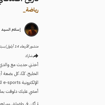
رياضة
_
إسلام السيد
منشور الأربعاء 14 أيلول/سبتمبر 2022
شارك
الخليح. كنّا، كل بضعة أ
الإ
أمسّي عليك دلوقت بملي
لم أكن في طفولتي ومراهقتي 