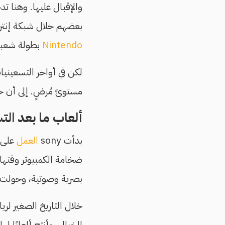
والإقبال عليها. وهنا ت
بعضهم خلال شبكة إنترن
Nintendo
بطولة شعبية
لكن في أواخر التسعينيا
مستوىً مُرضٍ. إلى أن حققت شركة sony ذروة جد
ألعاب ما بعد الت
بدأت sony
العمل
على جهاز PS 1، لتغيير أفق 
ضخامة الكمبيوتر وقتها
بصرية وصوتية، وحولت ا
خلال التاريخ الصغير لريا
الخيال، وأنتج ألعابًا ل