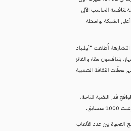
أطروحة دكتوراة في جامعة كامبريدج، وهي لعبة xox المصممة لمنافسة الحاسب الآلي
 الكرة أعلى الشبكة بواسطة
تشارها، أُطلقت "أولمبياد
د أمام جهاز، يتنافسون معًا، والفائز
 مجلّات الثقافة الشعبية
 آنذاك، وطوّرت اللعبة spacewar لمحاكاة الواقع قدر التقنية المتاحة،
ع الفجوة بين عدد الألعاب