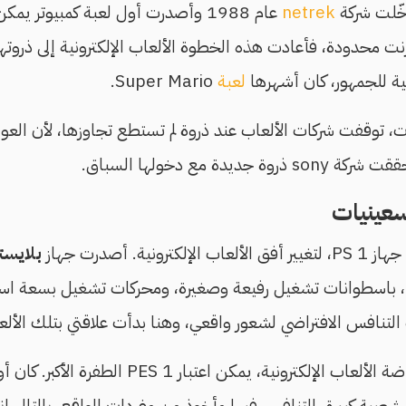
دخّلت شركة
netrek
ت محدودة، فأعادت هذه الخطوة الألعاب الإلكترونية إلى ذروته
 للجمهور، كان أشهرها
لعبة
Super Mario.
ت، توقفت شركات الألعاب عند ذروة لم تستطع تجاوزها، لأن العوا
يدة مع دخولها السباق.
سعينيات
الألعاب الإلكترونية. أصدرت جهاز
بلايس
، باسطوانات تشغيل رفيعة وصغيرة، ومحركات تشغيل بسعة استي
لتنافس الافتراضي لشعور واقعي، وهنا بدأت علاقتي بتلك الأل
ضة الألعاب الإلكترونية، يمكن اعتبار
PES 1 الطفرة الأكبر. كا
ها شعبية كبيرة، التنافس فيها مأخوذ من مفردات الواقع، بالتالي