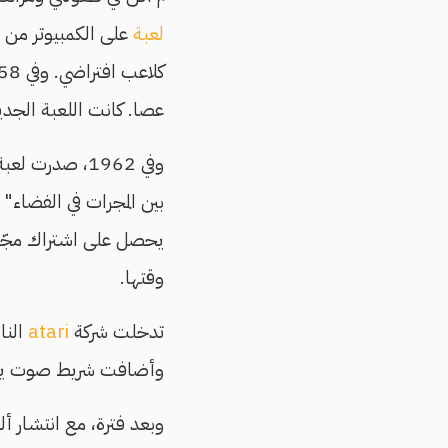
لعبة
عصا. كانت اللعبة الجديد
وفي 1962، صدرت لعبة
يحصل على اشتراك مجّاني لمدة عا
وقتها.
تدخلت شركة
atari
وأضافت شريط صوت يعزز واقعية اللعبة. وفي 1987 ن
وبعد فترة، مع انتشار أل