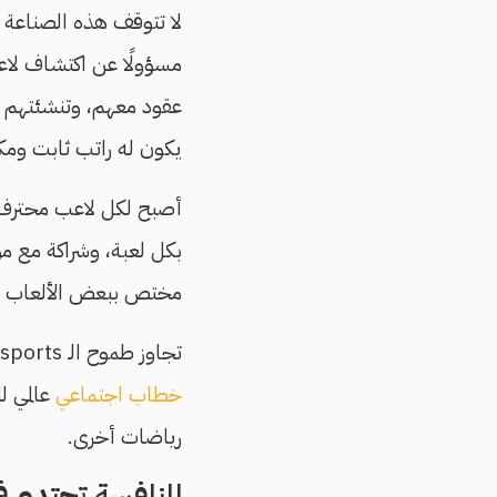
لا تتوقف هذه الصناعة 
مسؤولًا عن اكتشاف لاع
عقود معهم، وتنشئتهم و
يكون له راتب ثابت ومكا
أصبح لكل لاعب محترف ث
مختص ببعض الألعاب الإ
تجاوز طموح الـ e-sports الآن الدفاع عن اعتبارها رياضة من عدمه، لم يعد ممثلوها في حاجة لإثبات ذلك. ثمّة
خطاب اجتماعي
عالمي ل
رياضات أخرى.
المنافسة تحتدم ف