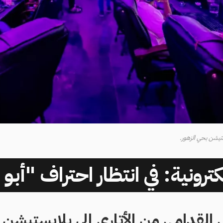
تيشن بحي الزهور.
كترونية: في انتظار احتراف "أبو
 القدامى من الأتاري إلى بلايستيشن 5