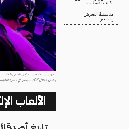
وكتاب الأسلوب
مناهضة التحرش
والتمييز
تصوير: أسامة حسن- إذن خاص للمنصة.
إحدى محال البلايستيشن في شارع البلايس
الألعاب الإل
تاريخ أصدقائي