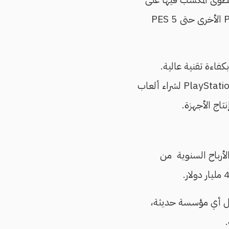
شعور بأنك، كلاعب، خضت منافسة واقعية. الميكانيزم نفسه اعتمد عليه في إصدارات PES الأخرى حتى PES 5
كبة التطور التقني في الموبايلات، حافظت sony على إصدار PlayStation portable بكفاءة تقنية عالية.
وعملت منذ 2004 حتى 2011، على إصدار أجهزة محمولة، كما أصدرت متجر PlayStation store لشراء ألعاب
لأرباح السنوية
من
مثل أي مؤسسة حديثة،