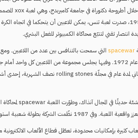
على الكمبيوتر من خلال 
كلاعب افتراضي. وفي 1958، صدرت لعبة تنس، يمكن للاعبين أن يتحكما في اتجاه
ة انتصار تقني لتتبّع محاكاة الكمبيوتر للفعل البشري.
spacewar
التي سمحت بالتنافس بين عدد من اللاعبين. ومع ان
بين المجرات في الفضاء" عام 1972. وفيها يجلس مجموعة من اللاعبين كل واح
م في مجلّة rolling stones
نصف الشهرية، إحدى أشهر
الناشئة حديثًا في المجال
ظّمت الشركة بطولة شعبية استوعبت 1000 متسابق.
عاب كثيرة بإمكانيات محدودة، تعطّل قطاع الألعاب الالكترونية م