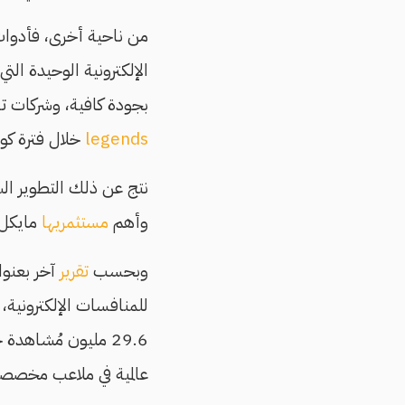
من ناحية أخرى، فأدوات 
الإلكترونية الوحيدة الت
بجودة كافية، وشركات تست
legends
خلال فترة كورونا إلى 150 مليو
نتج عن ذلك التطوير السر
وأهم
مستثمريها
مايكل 
وبحسب
تقرير
للمنافسات الإلكترونية،
29.6 مليون مُشاهد
عالمية في ملاعب مخصصة 