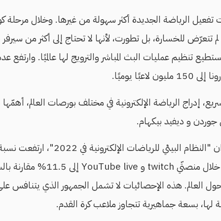
تفعيل الرياضة الجديدة أكثر سهولة من غيرها. وخلال مرحلة كور
ي لم تتعرّض للخسارة، بل تطورت، لأنها لا تحتاج إلى أكثر من سيرفر
طيع تنظيم عمليات البث المباشر والترويج لها عالميًا. وارتفع عد
ن لاعبًا يوميًا.
يع، إدراج الرياضة الإلكترونية في مختلف بورصات العالم، أهمّها
جوردن و ديفيد بيكهام.
آخر بعنوان "النظام البيئي للرياضات ا
 خلال منصتّي
twitch
و
live
YouTube
إلى 11.5% مقارنة
ة حول العالم. هذه الإحصائيات لا تشمل الجمهور الذي يتنافس ع
لها، بسعة جماهيرية تتجاوز ملاعب كرة القدم.