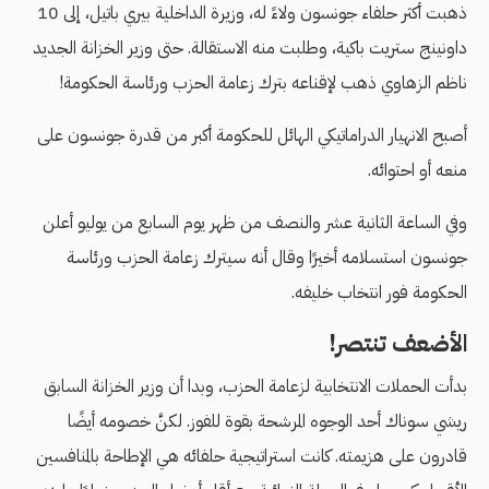
ذهبت أكثر حلفاء جونسون ولاءً له، وزيرة الداخلية بيري باتيل، إلى 10
داونينج ستريت باكية، وطلبت منه الاستقالة. حتى وزير الخزانة الجديد
ناظم الزهاوي ذهب لإقناعه بترك زعامة الحزب ورئاسة الحكومة!
أصبح الانهيار الدراماتيكي الهائل للحكومة أكبر من قدرة جونسون على
منعه أو احتوائه.
وفي الساعة الثانية عشر والنصف من ظهر يوم السابع من يوليو أعلن
جونسون استسلامه أخيرًا وقال أنه سيترك زعامة الحزب ورئاسة
الحكومة فور انتخاب خليفه.
الأضعف تنتصر!
بدأت الحملات الانتخابية لزعامة الحزب، وبدا أن وزير الخزانة السابق
ريشي سوناك أحد الوجوه المرشحة بقوة للفوز. لكنَّ خصومه أيضًا
قادرون على هزيمته. كانت استراتيجية حلفائه هي الإطاحة بالمنافسين