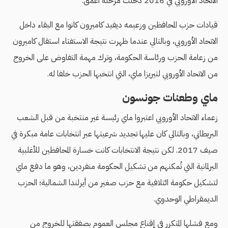
الاتحاد الأوروبي في 2016 دخلت مرحلةً أعمق.
قيادات حزب المحافظين وزعيمه ديفيد كاميرون كانوا مع البقاء داخل
الاتحاد الأوروبي، وبالتالي عندما ظهرت نتيجة الاستفتاء استقال كاميرون
من زعامة الحزب ورئاسة الحكومة، وترك مهمة التفاوض على الخروج
من الاتحاد الأوروبي لتيريزا ماي، التي انتخبها الحزب خلفا له.
ماي وطعنات جونسون
زعماء الاتحاد الأوروبي اعتبروا ماي رئيسة غير منتخبة من قبل الشعب
البريطاني، وبالتالي كان عليها تجديد شرعيتها عبر انتخابات عامة مبكرة في
صيف 2017. لكن نتيجة الانتخابات كانت خسارة المحافظين للأغلبية
البرلمانية التي تُمكنهم من تشكيل الحكومة منفردين، وهو ما دفع ماي
لتشكيل حكومة ائتلافية مع حزب صغير من أيرلندا الشمالية؛ الحزب
الديمقراطي الوحدوي.
ومع فشلها المتكرر في إقناع مجلس العموم بصفقتها للخروج من