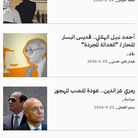
سعد القرش_
أحمد نبيل الهلالي.. قديس اليسار
المنحاز لـ "العدالة المجردة"
رؤى_
20-6-2026
عمار علي حسن_
رمزي عز الدين.. عودة المنصب المهجور
سياسة_
21-4-2026
سمر الجمل_