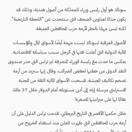
سوناك هو أول رئيس وزراء للمملكة من أصول هندية، وذلك قد
يكون جذابًا لعناوين الصحف التي ستتحدث عن "اللحظة التاريخية".
لكنه ليس مهمًا بالنظر لأزمة حزب المحافظين العميقة.
الأصول العرقية لسوناك ليست مهمة أيضًا لأسواق المال والمؤسسات
المالية الدولية التي أعلنت ثقتها في الرجل بسبب سياساته الاقتصادية.
بعكس ما حدث مع رئيسة الوزراء المنصرفة ليز تراس التي حذر صندوق
النقد الدولي من خطتها لخفض الضرائب، وقال إنها ستزيد من أزمة
تضخم تكاليف المعيشة، فسحبت الأسواق المالية الثقة من الجنيه
الاسترليني مرسلة إياه إلى أدنى مستوياته أمام الدولار خلال 37 عامًا،
عقابًا لها على ميزانيتها المصغرة!
خلال حكمها الأقصر في التاريخ البريطاني، قدمت تراس الدليل على أن
أزمة حزب المحافظين التي ظهرت للعلن منذ استفتاء الخروج من