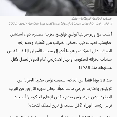
حساب الحكومة البريطانية - فليكر
ليز تراس خلال زيارة قوات بلادها في إستونيا عندما كانت وزيرة للخارجية - نوفمبر 2021
أعلنت مع وزير خزانتها كواسي كوارتينج ميزانية مصغرة دون استشارة
حكومتها، تعهدت فيها بخفض الضرائب على الأغنياء وعدم رفع
الضرائب على الشركات، وهو ما أدى إلى سحب الأسواق المالية الثقة من
سندات الخزانة الحكومية وانهيار الاسترليني أمام الدولار ليصل لأقل
مستوياته منذ 1985!
بعد 38 يومًا فقط من الحكم، سحبت تراس حقيبة الخزانة من
كوارتينج واختارت جيرمي هانت بديلًا، ليعلن بدوره التراجع عن الميزانية
المصغرة، وعن تعهد تراس بعدم خفض الإنفاق الحكومي! أصبحت
تراس رئيسة الوزراء الأقل شعبية في تاريخ المملكة المتحدة!