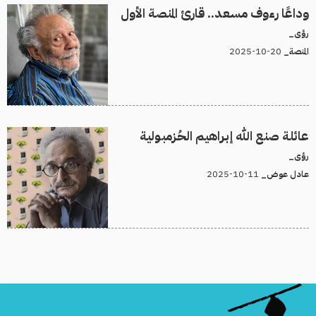
وداعًا رءوف مسعد.. قارئ المنصة الأول
رؤى_
20-10-2025
المنصة_
عائلة صنع الله إبراهيم الحُزمبولية
رؤى_
11-10-2025
عادل عوض_