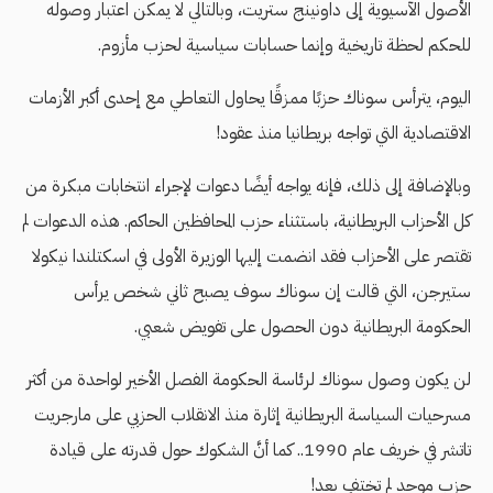
الأصول الآسيوية إلى داونينج ستريت، وبالتالي لا يمكن اعتبار وصوله
للحكم لحظة تاريخية وإنما حسابات سياسية لحزب مأزوم.
اليوم، يترأس سوناك حزبًا ممزقًا يحاول التعاطي مع إحدى أكبر الأزمات
الاقتصادية التي تواجه بريطانيا منذ عقود!
وبالإضافة إلى ذلك، فإنه يواجه أيضًا دعوات لإجراء انتخابات مبكرة من
كل الأحزاب البريطانية، باستثناء حزب المحافظين الحاكم. هذه الدعوات لم
تقتصر على الأحزاب فقد انضمت إليها الوزيرة الأولى في اسكتلندا نيكولا
ستيرجن، التي قالت إن سوناك سوف يصبح ثاني شخص يرأس
الحكومة البريطانية دون الحصول على تفويض شعبي.
لن يكون وصول سوناك لرئاسة الحكومة الفصل الأخير لواحدة من أكثر
مسرحيات السياسة البريطانية إثارة منذ الانقلاب الحزبي على مارجريت
تاتشر في خريف عام 1990.. كما أنَّ الشكوك حول قدرته على قيادة
حزب موحد لم تختفِ بعد!