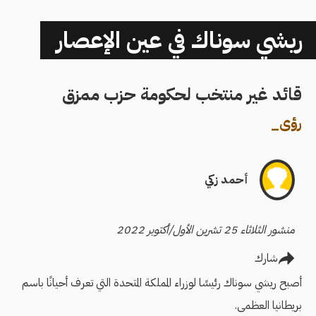
ريشي سوناك في عين الإعصار
قائد غير منتخب لحكومة حزب ممزق
رؤى
_
أحمد زكي
منشور الثلاثاء 25 تشرين الأول/أكتوبر 2022
شارك
أصبح ريشي سوناك رئيسًا لوزراء المملكة المتحدة التي تعرف أحيانًا باسم
بريطانيا العظمى.