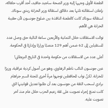
الطعنة الأولى وجهها إليه وزير الصحة ساجيد جافيد، أحد أقرب حلفائه،
بإعلان استقالته تلتها بعد دقائق استقالة وزير الخزانة ريشي سوناك.
استقالة سوناك كانت كالطعنة النافذة بين ضلوع جونسون لأن حقيبة
الخزانة هي الأهم.
توالت الاستقالات خلال الثمانية والأربعين ساعة التالية حتى وصل عدد
المستقيلين إلى 62 ضمن أهم 129 منصبًا وزاريًا وإداريًا في الحكومة.
أعلى عدد من الاستقالات من حكومة واحدة في التاريخ البريطاني!
عين جونسون النائب ناظم الزهاوي، وهو من أصول كردية عراقية، وزيرًا
للخزانة. لكنَّ نواب المحافظين توجهوا مرةً أخرى للجنة السير جراهام
برادي لسحب الثقة من جونسون بعد أن طلبوا تعديل قوانينها التي
كانت تمنع إجراء تصويت على ثقة زعيم الحزب خلال عام منذ آخر
تصويت عليه.