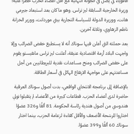
الأقوياء كي يصل في الجولة النهائية مع أقل أعضاء الحزب خطرًا عليه؛
وزيرة الخارجية السابقة ليز تراس. وهو ما كان بعد استبعاد جيرمي
هانت، ووزيرة الدولة للسياسة التجارية بيني موردانت، ووزير الخزانة
ناظم الزهاوي، وثلاثة آخرين.
بعد حملته التي أعلن فيها سوناك أنه لا يستطيع خفض الضرائب وإلا
واجهت البلاد أزمة اقتصادية عنيفة، أعلنت ليز تراس مانفيستو يقوم
على خفض الضرائب ومنح مساعدات نقدية للبريطانيين من أجل
مساعدتهم على مواجهة الارتفاع الهائل في أسعار الطاقة.
بالإضافة إلى برنامجه الانتخابي الواقعي، بدت أصول سوناك العرقية
حاضرة لدى أعضاء الحزب. قطاعات كبيرة من الأعضاء لم يتقبلوا تولي
هندوسي من أصول هندية رئاسة الحكومة. 81 ألفًا و326 عضوًا
اختاروا المرشحة الأضعف والأقل كفاءة لزعامة الحزب، بينما اختار
سوناك 60 ألفًا و399 عضوًا.