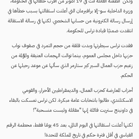
ولكن الطعنة القاتلة أتت في 19 أكتوبر من أقرب حلفائها في الحكومة،
وزيرة الداخلية سو-إلا برافيرمان التي أعلنت استقالتها بسبب خطأها في
إرسال رسالة الكترونية من حسابها الشخصي. لكنها في رسالة الاستقالة
انتقدت ضمنيًا قيادة تراس للحكومة.
فقدت تراس سيطرتها وبدت قلقة من حجم التمرد في صفوف نواب
حزبها داخل مجلس العموم، بينما توالت الهجمات العنيفة والمؤلمة من
زعيم حزب العمال السير كير ستارمر الذي سألها عن موعد رحيلها عن
الحكم.
أحزاب المعارضة كحزب العمال، والديمقراطيين الأحرار، والقومي
الاسكتلندي، طالبوا بانتخابات عامة مبكرة. لكن تراس تمسكت بالبقاء
في داونينج ستريت قائلة إنها "مقاتلة وليست منسحبة"!
لكنها أعلنت استقالتها في اليوم التالي، بعد 45 يومًا فقط، محطمة الرقم
القياسي في أقل فترة حكم في تاريخ المملكة المتحدة!