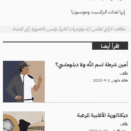
إنها لعنات البركسيت وجونسون!
مقالات الرأي تعكس آراء وتوجهات كتابها، وليس بالضرورة رأي المنصة.
اقرأ أيضا
أمين شرطة اسم الله ولا دبلوماسي؟
رؤى_
2-9-2025
خالد داود_
ديكتاتورية الأغلبية المرعبة
رؤى_
24-6-2026