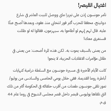
اغتيال القيصر!
تآمر جونسون إذن على تيريزا ماي ووصل للبيت العاشر في شارع
دوانينج، محققا للحزب أكبر فوز انتخابي منذ عقود، وبعدها أصبح عبئًا
عليه. قال لهم إنهم لو أطاحوا به، سيهزمون، فقالوا له لو ظللت
فسنغرق معك!
من يعش بالسيف يموت به.. لكن هذه المرة أضحت: من يعش في
ظلال مؤامرات الانقلابات الحزبية، لا ينجو!
كانت الأيام الأخيرة في مسيرة جونسون مع السلطة درامية كنهايات
أباطرة روما القديمة. ففي خلال يومي الخامس والسادس من يوليو/
تموز تلقى جونسون طعنات من أقرب حلفائه في الحكومة أكثر من تلك
التي تلقاها يوليوس قيصر داخل قصر مجلس الشيوخ في روما عام 44
ق.م.