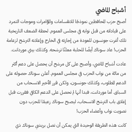
أشباح الماضي
أصبح حزب المحافظين نموذجًا للانقسامات والمؤامرات وموجات التمرد
على قياداته من قبل نوابه في مجلس العموم. لحظة الضعف التاريخية
تلك أغرت جونسون للعودة من إجازته في الخارج وإعلانه الترشح لزعامة
الحزب! عاد سوناك أيضًا للحلبة معلنًا ترشحه. وكذلك بيني موردانت.
عادت أشباح الماضي، وأصبح على كل مرشح أن يحصل على دعم أكثر
من مائة من نواب الحزب في مجلس العموم. أعلن سوناك حصوله على
الدعم المطلوب، وكذلك جونسون، ولكن قرر الأخير الانسحاب من
السباق. أما موردانت، فبدا أنها لم تحصل على الدعم الكافي فقررت قبل
إغلاق باب الترشح الانسحاب، ليصبح سوناك زعيمًا للحزب دون
تصويت نواب وأعضاء الحزب!
كانت هذه الطريقة الوحيدة التي يمكن أن تصل بريشي سوناك ذي