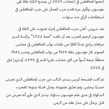
انتخبوا المحافظين في انتخابات 2019 لن يعيدوا الكرّة طالما بقي
جونسون. ولأول مرة تقدم حزب العمال على حزب المحافظين في
استطلاعات الرأي منذ سنوات.
بعد شهرين، أعلن حزب المحافظين إجراء تصويت على الثقة في
جونسون كزعيم للحزب بعد أن تلقت "لجنة 1922" برئاسة السير
جراهام برادي عددًا كافيًا من طلبات نواب المحافظين في مجلس
العموم. فاز جونسون بثقة 59% من نواب المحافظين وخسر 41%،
محققًا نتيجة أسوأ من التي حصلت عليها تاتشر في 1990، أو تيريزا ماي
في 2018.
ثم كانت فضيحة كريس بينشر، النائب عن حزب المحافظين الذي تحرش
جنسيًا برجلين، وتم تعليق عضويته. ومثل قنبلة يدوية؛ انفجرت
الشكوك في مدى علم جونسون بسلوك بينشر الذي ظهر أنه تحرش من
قبل برجال على مدار عقد من الزمن.