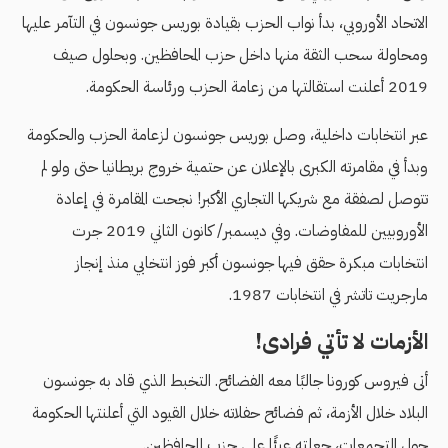
الاتحاد الأوروبي، بدأ نواب الحزب بقيادة بوريس جونسون في التآمر عليها
ومحاولة سحب الثقة منها داخل حزب المحافظين. وبحلول صيف
2019 أعلنت استقالتها من زعامة الحزب ورئاسة الحكومة.
عبر انتخابات داخلية، وصل بوريس جونسون لزعامة الحزب والحكومة
وبدأ في مقامرته الكبرى بالإعلان عن حتمية خروج بريطانيا حتى ولو لم
تتوصل لصفقة مع شريكها التجاري الأكبر! نجحت المقامرة في إعادة
الأوروبيين للمفاوضات. وفي ديسمبر/ كانون الثاني 2019 جرت
انتخابات مبكرة حقق فيها جونسون أكبر فوز انتخابي منذ إنجاز
مارجريت تاتشر في انتخابات 1987.
الأزمات لا تأتي فرادى!
أتى فيروس كورونا جالبًا معه الفضائح. التخبط الذي قاد به جونسون
البلاد خلال الأزمة، ثم فضائح حفلاته خلال القيود التي أعلنتها الحكومة
حول التجمعات، جعلته عبئًا على حزب المحافظين.