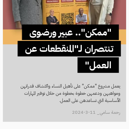
"ممكن".. عبير ورضوى
تنتصران لـ"المنقطعات عن
العمل"
يعمل مشروع "ممكن" على تأهيل النساء واكتشاف قدراتهن
ومواهبهن ودعمهن خطوة بخطوة من خلال توفير المهارات
الأساسية التي تساعدهن على العمل.
رحمة سامي_ 11-3-2024