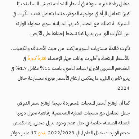
مقابل زيادة غير مسبوقة في أسعار المنتجات، تعيش النساء تحديًا
كبيرًا. تتعامل المرأة في مواجهة الدولار، مثلما يتعامل لاعب الكُرات في
السيرك، لا تملك مع انحسار قدرتها الشرائية سوى محاولة الموازنة
بين الكُرات التي بين يديها كيلا تسقط إحداها على الأرض.
تأثرت قائمة مشتريات السوبرماركت، من حيث الأصناف والكميات،
بالأسعار المرتفعة. وأظهرت بيانات جهاز الإحصاء
قفزةً كبيرةً
في
التضخم الشهري لفبراير/شباط الماضي، بلغت 11% مقابل 1.7% في
يناير/كانون الثاني، ما يعكس ارتفاع الأسعار بوتيرة متسارعة خلال
2024.
كما أن ارتفاع أسعار المنتجات المستوردة نتيجة ارتفاع سعر الدولار،
جعل التعامل مع منتجات العناية الشخصية رفاهية تحول دونها
العملة الصعبة، خاصة في حال عدم وجود بديل محلي. إذ انكمش
حجم الواردات خلال العام المالي 2022/2023
بنحو
17 مليار دولار