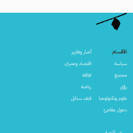
الأقسام
أخبار وتقارير
سياسة
اقتصاد وعمران
مجتمع
ثقافة
رؤى
رياضة
علوم وتكنولوجيا
لايف ستايل
دخول مفاجئ
Footer
عن المنصة