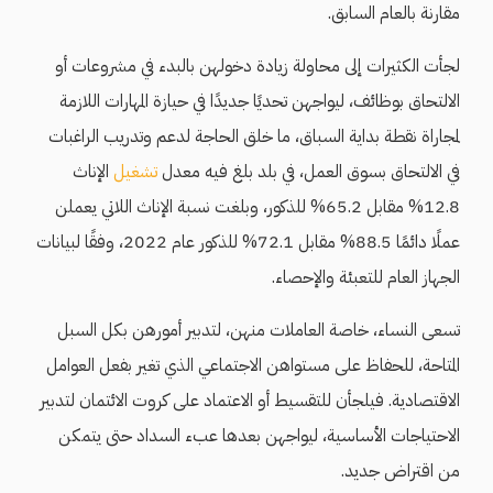
مقارنة بالعام السابق.
لجأت الكثيرات إلى محاولة زيادة دخولهن بالبدء في مشروعات أو
الالتحاق بوظائف، ليواجهن تحديًا جديدًا في حيازة المهارات اللازمة
لمجاراة نقطة بداية السباق، ما خلق الحاجة لدعم وتدريب الراغبات
في الالتحاق بسوق العمل، في بلد بلغ فيه معدل
تشغيل
الإناث
12.8% مقابل 65.2% للذكور، وبلغت نسبة الإناث اللاتي يعملن
عملًا دائمًا 88.5% مقابل 72.1% للذكور عام 2022، وفقًا لبيانات
الجهاز العام للتعبئة والإحصاء.
تسعى النساء، خاصة العاملات منهن، لتدبير أمورهن بكل السبل
المتاحة، للحفاظ على مستواهن الاجتماعي الذي تغير بفعل العوامل
الاقتصادية. فيلجأن للتقسيط أو الاعتماد على كروت الائتمان لتدبير
الاحتياجات الأساسية، ليواجهن بعدها عبء السداد حتى يتمكن
من اقتراض جديد.