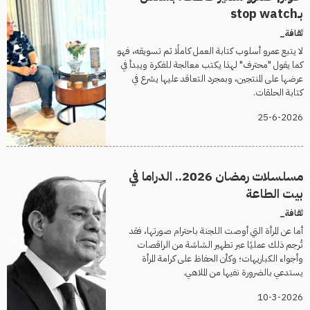
بـstop watch
ثقافة_
لا يتبع عمرو أسلوب كتابة العمل كاملًا ثم تسويقه، فهو
كما يقول "محترف" لهذا يكتب معالجة للفكرة ويبدأ في
عرضها على المنتجين، وبمجرد التعاقد عليها يشرع في
كتابة الحلقات.
25-6-2026
مسلسلات رمضان 2026.. الدراما في
بيت الطاعة
ثقافة_
أما عن المرأة التي أوصت اللجنة باحترام صورتها، فقد
تُرجم ذلك عمليًا عبر تطهير الشاشة من الراقصات
وأجواء الكباريهات؛ وكأن الحفاظ على كرامة المرأة
يستدعي بالضرورة نفيها من الملاهي.
10-3-2026