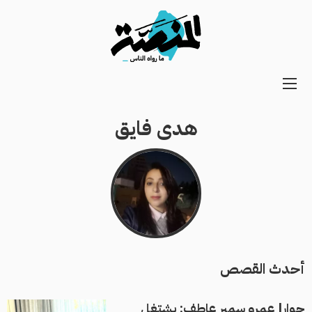
Main
navigation
هدى فايق
Secondary
Navigation
أحدث القصص
حوار| عمرو سمير عاطف: بشتغل