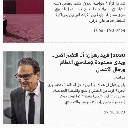
تتعامل المرأة في مواجهة الدولار، مثلما يتعامل لاعب
الكرات في السيرك لا تملك مع ثبات الدخل الشهري
سوى محاولة الموازنة بين الكرات التي بين يديها كيلا
تسقط إحداها على الأرض.
10-3-2024 - 16:06
2030| فريد زهران: أنا التغيير الآمن..
ويدي ممدودة لإصلاحيي النظام
ورجال الأعمال
سياسة_
يقول زهران أن هناك جناحين داخل النظام، أحدهما يرى
الحل في المزيد من البطش والقمع والقبضة الحديدية،
وهي دوائر قوية "لديها منطق". كما توجد دوائر
إصلاحية، تؤمن بإصلاح سياسي واقتصادي
17-10-2023