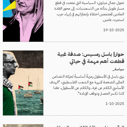
تحول جمال ميلوني؛ السياسية التي نجحت في قطع
مسار طويل بدأته من التسعينيات، إلى محور القادة
الجادين المجتمعين احتفاءً بإنجازاتهم في إنهاء حرب
استمرت عامين.
19-10-2025
حوار| باسل رمسيس: صدفة غبية
قطعت أهم مهمة في حياتي
سياسة_
يرى باسل في الأسطول رمزيةً أساسيةً لحركة التضامن
العالمي الضخمة المبهرة مع الشعب الفلسطيني، "الهدف
الأساسي الكلام عن غزة، والكلام عن الأسطول، حقنا
كلنا نكسر الحصار ونوقف الإبادة".
1-10-2025