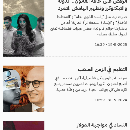
الرقص على حافة القانون.. الدولة
والتيكتوكرز وتطهير الهامش المتمرد
صارت تهم مثل "إفساد الذوق العام" و"الانحطاط
الأخلاقي" و"الإساءة لسمعة المرأة المصرية" تُعامل
باعتبارها جرائم قانونية، بفضل عبارات فضفاضة تمنح
الدولة سلطة مطلقة.
18-8-2025 - 16:39
التعليم في الزمن الصعب
تمر دخلة المدارس بكل تفاصيلها، لكن التضخم الذي
أصبح العنوان الكبير ليوميات المصريين مستمر يطبع
آثاره على كل جوانب الحياة ليزيد من وطأة حملها.
30-9-2024 - 16:59
النساء في مواجهة الدولار