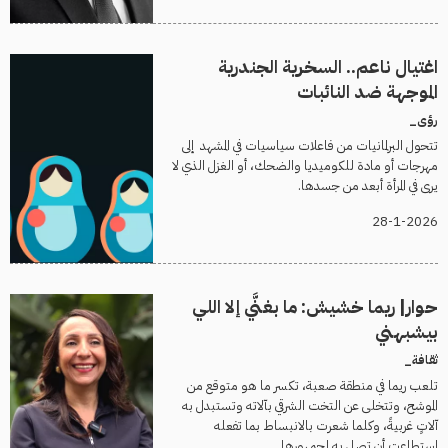
اغتيال ناعم.. السخرية الجندرية
الموجهة ضد النائبات
رؤى_
تتحول البرلمانيات من فاعلات سياسيات في المشهد إلى
مهرجات أو مادة للكوميديا والضحك، أو الغزل الذي لا
يرى في المرأة أبعد من جسدها.
28-1-2026
حوار| ريما خشيش: ما بغنَّي إلا اللي
بيشبهني
ثقافة_
تلعب ريما في منطقة صعبة، تكسر ما هو متوقع من
الموشح، وتتخلى عن التخت الشرقي بآلاته وتستبدل به
آلاتٍ غربيةً، وكلما شعرت بالانبساط بما تفعله
استطاعت أن تصل به لجمهورها.