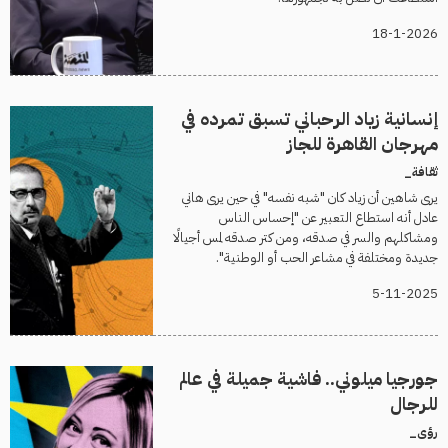
18-1-2026
إنسانية زياد الرحباني تسبق تمرده في
مهرجان القاهرة للجاز
ثقافة_
يرى شاهين أن زياد كان "شبه نفسه" في حين يرى هاني
عادل أنه استطاع التعبير عن "إحساس الناس
ومشاكلهم والسر في صدقه، ومن كتر صدقه لمس أجيالًا
جديدة ومختلفة في مشاعر الحب أو الوطنية".
5-11-2025
جورجيا ميلوني.. فاشية جميلة في عالم
للرجال
رؤى_