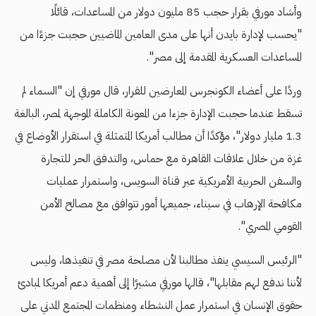
وأشاد مورفي بقرار حجب 85 مليون دولار من المساعدات، قائلًا
"يحسب لإدارة بايدن أنها على مدى العامين الماضيين حجبت جزءًا من
المساعدات العسكرية المقدمة إلى مصر".
وردًا على أعضاء الكونجرس المعارضين للقرار، قال مورفي إن "السماء لم
تسقط عندما حجبت الإدارة جزءا من المعونة الكاملة الموجهة لمصر، البالغة
1.3 مليار دولار"، مؤكدًا أن مطالب أمريكا المتمثلة في استقرار الأوضاع في
غزة من خلال علاقات القاهرة مع حماس، والتدفق الحر للتجارة
والسفن الحربية الأمريكية عبر قناة السويس، واستمرار عمليات
مكافحة الإرهاب في سيناء، جميعها أمور تتوافق مع مصالح الأمن
القومي المصري".
"الرئيس السيسي ينفذ مطالبنا لأن مصلحة مصر في تنفيذها، وليس
لأننا ندفع لهم مقابلها"، قالها مورفي مشيرًا إلى أهمية دعم أمريكا لمبادئ
حقوق الإنسان في استمرار عمل النشطاء ومنظمات المجتمع المدني على