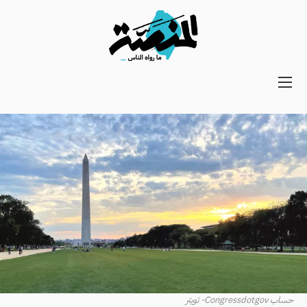
Main
navigation
Secondary
Navigation
حساب Congressdotgov- تويتر