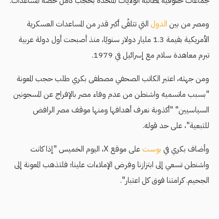
جماعات حقوقية لمطالبة الولايات المتحدة بحجب كامل حصة المساعدات.
ومصر من بين
الدول
التي تتلقّى أكبر قدر من المساعدات العسكرية
الأمريكية بقيمة 1.3 مليار دولار سنويًا، منذ أصبحت أول دولة عربية
تبرم معاهدة سلام مع إسرائيل في 1979.
ومن جهته، اعتبر الكاتب الصحفي مصطفى بكري طلب حجب المعونة
"بسبب ماتسميه واشنطن من عدم وفاء مصر بالإفراج عن المسجونين
السياسيين" "أكذوبة نعرف أهدافها ومنها موقف مصر الرافض
للتبعية"، على حد قوله.
وأضاف بكري في
بوست
على موقع X، اليوم الخميس "إذا كانت
واشنطن تسعي إلى ابتزازنا وفرض الإملاءات علينا؛ فلتذهب المعونة إلى
الجحيم. كرامتنا فوق كل اعتبار".