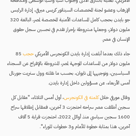
الأمريكي، المعنية بالشرق الأدنى وجنوب آسيا وآسيا الوسطى ومكافحة
الإرهاب وعضو لجنة المخصصات السيناتور كريس ميرفي، إدارة الرئيس
جو بايدن بحجب كامل المساعدات الأمنية المخصصة لمصر، البالغة 320
مليون دولار، وجعلها مشروطة بإحراز تقدم في تحسين سجل حقوق
الإنسان في مصر.
جاء ذلك بعدما أبلغت إدارة بايدن الكونجرس الأمريكي
حجب
85
مليون دولار من المساعدات الموجهة لمصر، المشروطة بالإفراج عن السجناء
السياسيين، وتوجيهها إلى تايوان، بحسب ما نقلته وول ستريت جورنال
أمس الأربعاء، عن مسؤولين داخل إدارة بايدن.
وقال مورفي خلال
كلمته في الكونجرس
، أول أمس الثلاثاء، "مقابل كل
سجين أطلقت مصر سراحه احتجزت 3 آخرين، فمقابل إطلاقها سراح
1600 سجين سياسي منذ أوائل 2022، احتجزت قرابة 5 آلاف
آخرين، هذا بمثابة خطوة للأمام و3 خطوات للوراء".