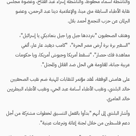
والناشطة أسماء محفوظ، والناشطة إسراء عبد الفتاح، وعضوة مجلس
نقابة الأطباء السابقة منى مينا، والإعلامية دينا عبد الرحمن، وعضو
البرلمان عن حزب التجمع أحمد بلال.
وهتف الصحفيون "بنرددها جيل ورا جيل بنعاديكي يا إسرائيل"،
"السفير برة برة أرض مصر الحرة"، "كامب ديفيد عار عار، ألغي
معاهدة فك حصار"، "تسقط أمريكا وجيوش أمريكا، ويا حكومات
عربية جبانة، المقاومة هي الحل ضد القاتل والمحتل".
على هامش الوقفة، عُقد مؤتمر للنقابات المهنية ضم نقيب الصحفيين
خالد البلشي، ونقيب الأطباء أسامة عبد الحي، ونقيب الأطباء البيطريين
خالد العامري.
وأشار البلشي إلى أنهم "بدأوا بالفعل التنسيق لخطوات مشتركة من أجل
دعم فلسطين من خلال لجنة إغاثة وتبرعات عينية".