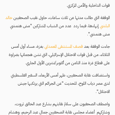
قوات الداخلية والأمن المركزي.
الوقفة التي طالت مدتها عن ثلاث ساعات، حاول نقيب الصحفيين
خالد
البلشي
إنهاءها، فيما ردد عدد من الشباب المشاركين "مش هنمشي
مش هنمشي".
جاءت الوقفة بعد
قصف المستشفى المعمداني
بغزة، مساء أول أمس
الثلاثاء، من قبل قوات الاحتلال الإسرائيلي، التي تشن هجماتها بضراوة
على قطاع غزة منذ الثامن من أكتوبر/تشرين الأول الجاري.
واستضافت نقابة الصحفيين، ظهر أمس الأربعاء، السفير الفلسطيني
لدى مصر دياب اللوح، للحديث "عن الجرائم التي يرتكبها جيش
الاحتلال".
واصطف الصحفيون على سلالم نقابتهم بشارع عبد الخالق ثروت،
وشاركهم أعضاء مجلس نقابة الصحفيين جمال عبد الرحيم، وهشام