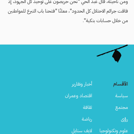
ومن ناحيته، قال عبد الحي "نحن حريصون على توحيد كل الجهود، إذ
فاقت جرائم الاحتلال كل الحدود"، معلنًا "فتحنا باب التبرع للمواطنين
من خلال حسابات بنكية".
الأقسام
أخبار وتقارير
سياسة
اقتصاد وعمران
مجتمع
ثقافة
رؤى
رياضة
علوم وتكنولوجيا
لايف ستايل