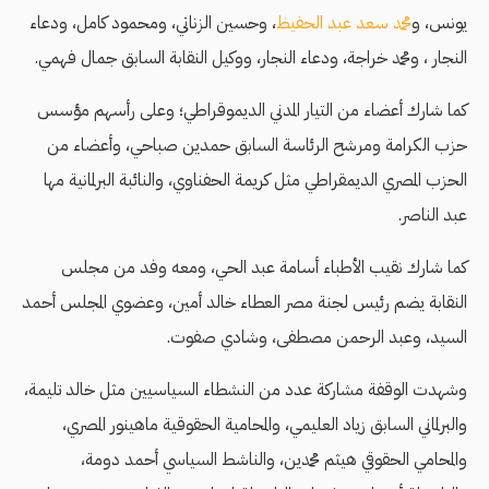
يونس، و
محمد سعد عبد الحفيظ
، وحسين الزناتي، ومحمود كامل، ودعاء
النجار ، ومحمد خراجة، ودعاء النجار، ووكيل النقابة السابق جمال فهمي.
كما شارك أعضاء من التيار المدني الديموقراطي؛ وعلى رأسهم مؤسس
حزب الكرامة ومرشح الرئاسة السابق حمدين صباحي، وأعضاء من
الحزب المصري الديمقراطي مثل كريمة الحفناوي، والنائبة البرلمانية مها
عبد الناصر.
كما شارك نقيب الأطباء أسامة عبد الحي، ومعه وفد من مجلس
النقابة يضم رئيس لجنة مصر العطاء خالد أمين، وعضوي المجلس أحمد
السيد، وعبد الرحمن مصطفى، وشادي صفوت.
وشهدت الوقفة مشاركة عدد من النشطاء السياسيين مثل خالد تليمة،
والبرلماني السابق زياد العليمي، والمحامية الحقوقية ماهينور المصري،
والمحامي الحقوقي هيثم محمدين، والناشط السياسي أحمد دومة،