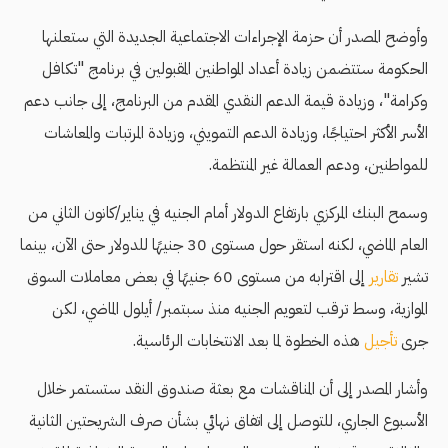
وأوضح المصدر أن حزمة الإجراءات الاجتماعية الجديدة التي ستعلنها
الحكومة ستتضمن زيادة أعداد المواطنين المقبولين في برنامج "تكافل
وكرامة"، وزيادة قيمة الدعم النقدي المقدم من البرنامج، إلى جانب دعم
الأسر الأكثر احتياجًا، وزيادة الدعم التمويني، وزيادة المرتبات والمعاشات
للمواطنين، ودعم العمالة غير المنتظمة.
وسمح البنك المركزي بارتفاع الدولار أمام الجنيه في يناير/كانون الثاني من
العام الماضي، لكنه استقر حول مستوى 30 جنيهًا للدولار حتى الآن، بينما
تشير
تقارير
إلى اقترابه من مستوى 60 جنيهًا في بعض معاملات السوق
الموازية، وسط ترقب لتعويم الجنيه منذ سبتمبر/ أيلول الماضي، لكن
جرى
تأجيل
هذه الخطوة لما بعد الانتخابات الرئاسية.
وأشار المصدر إلى أن المناقشات مع بعثة صندوق النقد ستستمر خلال
الأسبوع الجاري، للتوصل إلى اتفاق نهائي بشأن صرف الشريحتين الثانية