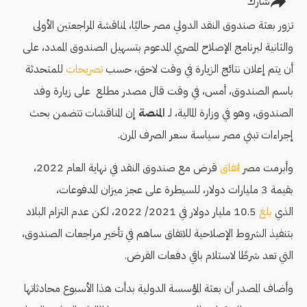
شارك
تزور بعثة صندوق النقد الدولي مصر حاليًا، لمناقشة المراجعتين الأولى
والثانية لبرنامج الإصلاح المصري المدعوم بتسهيل الصندوق الممدد، على
أن يتم إعلان نتائج الزيارة في وقت لاحق، حسب
تصريحات
للمتحدثة
باسم الصندوق، أمس، في وقت قال مصدر مطلع على زيارة وفد
الصندوق، وهو في وزارة المالية، لـ
المنصة
إن المناقشات تتضمن بحث
إجراءات تبني مصر سياسة سعر الصرف المرن.
وأبرمت مصر
اتفاق
قرض مع صندوق النقد في نهاية العام 2022،
بقيمة 3 مليارات دولار، للسيطرة على عجز ميزان المدفوعات،
الذي
بلغ
10.5 مليار دولار في 2021/ 2022، لكن عدم التزام البلاد
بتنفيذ الشروط الإصلاحية للاتفاق ساهم في تأخير مراجعات الصندوق،
التي تعد شرطًا لاستلام باقي دفعات القرض.
وأضاف المصدر أن بعثة المؤسسة الدولية بدأت هذا الأسبوع محادثاتها