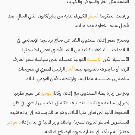
المقدمة مثل الغاز والسولار، والكهرباء.
ورفعت الحكومة
أسعار
الكهرباء بداية من يناير/كانون الثاني الحالي، بعد
تأجيل هذه الخطوة عدة مرات.
وتحتاج مصر إعلان صندوق النقد عن نجاح برنامجه الإصلاحي في
البلاد؛ لجذب تدفقات كافية من النقد الأجنبي تغطي احتياجاتها
الأساسية، لكن
المؤسسة
الدولية تتمسك بتبني سياسة سعر الصرف
المرن، أو ما يعرف بالتعويم، بينما
أشار
الرئيس المصري في تصريحات
سابقة إلى حساسية هذا الملف وارتباطه بالأمن القومي للبلاد.
وتتزامن زيارة بعثة الصندوق مع إعلان وكالة
موديز
عن تغيير نظرتها
لمصر إلى سلبية مع تثبيت التصنيف الائتماني الخميس الماضي، في ظل
الضغوط المالية التي تعاني منها البلاد، وهو ما قد يساهم في زيادة تقييم
المستثمرين لمخاطر الديون المصرية، وانتقد وزير المالية في بيان إعلان
موديز
معتبرًا أنه لم يأخذ في اعتباره جهود الإصلاح القائمة.