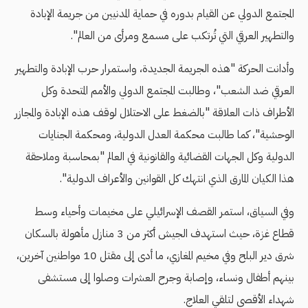
المجتمع الدولي عن القيام بدوره في حماية المدنيين من جريمة الإبادة
والتطهير العرقي التي تُرتكب على مسمع ومرأى من العالم".
وأدانت الحركة "هذه الجريمة الجديدة، واستمرار حرب الإبادة والتطهير
العرقي ضد الشعب"، وطالبت المجتمع الدولي والأمم المتحدة وكل
الأطراف ذات العلاقة "بالضغط على الاحتلال لوقف هذه الإبادة والمجازر
الوحشية"، كما طالبت محكمة العدل الدولية، ومحكمة الجنايات
الدولية وكل الجهات القضائية والقانونية في العالم "بمحاسبة وملاحقة
هذا الكيان المارق الذي انتهك كل القوانين والأعراف الدولية".
وفي السياق، استمر القصف الإسرائيلي على مخيمات وأحياء وسط
قطاع غزة، حيث استهدف الجيش أكثر من 3 منازل مأهولة بالسكان
شرق دير البلح وفي مخيم المغازي، ما أدى إلى مقتل 10 مواطنين آخرين،
بينهم أطفال ونساء، وإصابة وجرح العشرات وصلوا إلى مستشفى
شهداء الأقصى لتلقي العلاج.