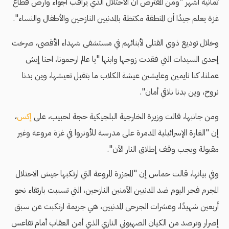
ثمانية أشهر "ومن المفترض أن الاحتلال الذي يراقب أجواء وأرض قطاع
غزة يعلم جيدًا أن المنطقة مكتظة بالمدنيين النازحين والأطفال والنساء".
وخلال توديع ذوي القتلى لأبنائهم في مستشفى شهداء الأقصى، صرخت
إحدى السيدات التي فقدت زوجها وابنها "يا عالم ارحمونا، احنا إيش
عملنا، كنا نايمين وعايشين عيشة الكلاب ما بتقبل تعيشها، وين بدنا
نروح، وين بدنا نلاقي أمان".
ومن جانبها، قالت وزيرة الخارجية البلجيكية حجة لحبيب، على
إكس
،
إن "الغارة الإسرائيلية المدمرة على مدرسة للأونروا في غزة مروعة وغير
مقبولة ويجب وقف إطلاق النار الآن".
وفي بيانها، قالت حماس إن "المجزرة المروعة التي ارتكبها جيش الاحتلال
المجرم فجر اليوم ضد المدنيين الآمنين النازحين، التي تسببت بارتقاء نحو
أربعين شهيدًا، وعشرات الجرحى المدنيين، هي جريمة ارتكبت عن سبق
إصرار وترصد من الكيان الصهيوني النازي الذي أمن العقاب أمام تقاعس