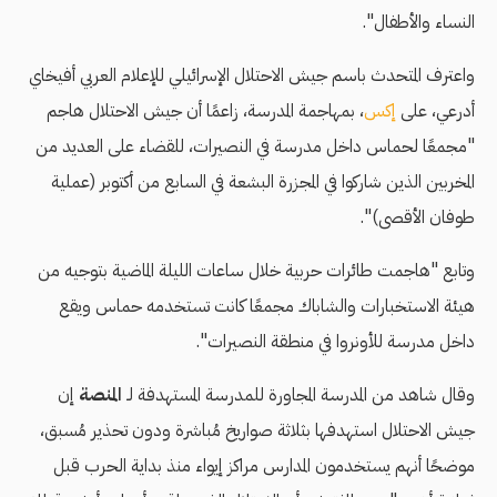
النساء والأطفال".
واعترف المتحدث باسم جيش الاحتلال الإسرائيلي للإعلام العربي أفيخاي
أدرعي، على
إكس
، بمهاجمة المدرسة، زاعمًا أن جيش الاحتلال هاجم
"مجمعًا لحماس داخل مدرسة في النصيرات، للقضاء على العديد من
المخربين الذين شاركوا في المجزرة البشعة في السابع من أكتوبر (عملية
طوفان الأقصى)".
وتابع "هاجمت طائرات حربية خلال ساعات الليلة الماضية بتوجيه من
هيئة الاستخبارات والشاباك مجمعًا كانت تستخدمه حماس ويقع
داخل مدرسة للأونروا في منطقة النصيرات".
وقال شاهد من المدرسة المجاورة للمدرسة المستهدفة لـ
المنصة
إن
جيش الاحتلال استهدفها بثلاثة صواريخ مُباشرة ودون تحذير مُسبق،
موضحًا أنهم يستخدمون المدارس مراكز إيواء منذ بداية الحرب قبل