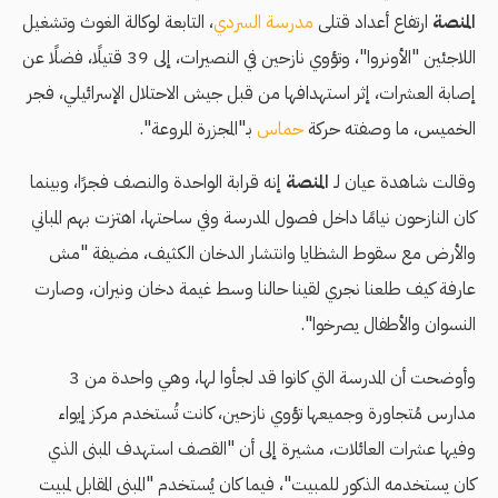
المنصة
ارتفاع أعداد قتلى
مدرسة السردي
، التابعة لوكالة الغوث وتشغيل
اللاجئين "الأونروا"، وتؤوي نازحين في النصيرات، إلى 39 قتيلًا، فضلًا عن
إصابة العشرات، إثر استهدافها من قبل جيش الاحتلال الإسرائيلي، فجر
الخميس، ما وصفته حركة
حماس
بـ"المجزرة المروعة".
وقالت شاهدة عيان لـ
المنصة
إنه قرابة الواحدة والنصف فجرًا، وبينما
كان النازحون نيامًا داخل فصول المدرسة وفي ساحتها، اهتزت بهم المباني
والأرض مع سقوط الشظايا وانتشار الدخان الكثيف، مضيفة "مش
عارفة كيف طلعنا نجري لقينا حالنا وسط غيمة دخان ونيران، وصارت
النسوان والأطفال يصرخوا".
وأوضحت أن المدرسة التي كانوا قد لجأوا لها، وهي واحدة من 3
مدارس مُتجاورة وجميعها تؤوي نازحين، كانت تُستخدم مركز إيواء
وفيها عشرات العائلات، مشيرة إلى أن "القصف استهدف المبنى الذي
كان يستخدمه الذكور للمبيت"، فيما كان يُستخدم "المبنى المقابل لمبيت