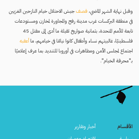
وقبل نهاية الشهر الماضي،
قصف
جيش الاحتلال خيام النازحين الغزيين
في منطقة البركسات غرب مدينة رفح والمجاورة لمخازن ومستودعات
تابعة للأمم المتحدة، بثمانية صواريخ ثقيلة ما أدى إلى مقتل 45
فلسطينيًا، غالبيتهم نساء وأطفال كانوا نيامًا في خيامهم، ما
أعقبه
اجتماع لمجلس الأمن ومظاهرات في أوروبا للتنديد بما عرف إعلاميًا
بـ"محرقة الخيام".
الأقسام
أخبار وتقارير
سياسة
اقتصاد وعمران