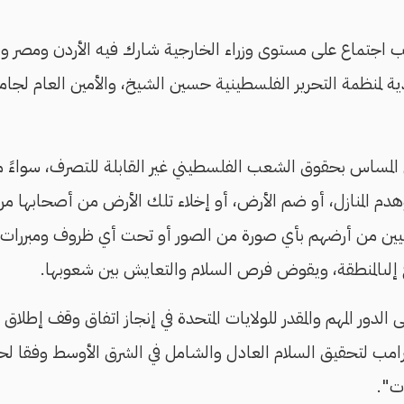
قب اجتماع على مستوى وزراء الخارجية شارك فيه الأردن ومصر وا
ذية لمنظمة التحرير الفلسطينية حسين الشيخ، والأمين العام لجام
لمساس بحقوق الشعب الفلسطيني غير القابلة للتصرف، سواءً 
وهدم المنازل، أو ضم الأرض، أو إخلاء تلك الأرض من أصحابها م
يين من أرضهم بأي صورة من الصور أو تحت أي ظروف ومبررات، بم
ع إلىالمنطقة، ويقوض فرص السلام والتعايش بين شعوبها.
 الدور المهم والمقدر للولايات المتحدة في إنجاز اتفاق وقف إطلاق 
ترامب لتحقيق السلام العادل والشامل في الشرق الأوسط وفقا لح
ات".