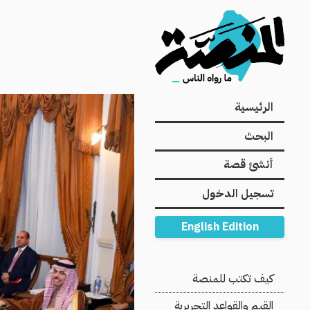
Main
الرئيسية
navigation
البحث
أنشئ قصة
تسجيل الدخول
English Edition
Secondary
كيف تكتب للمنصة
Navigation
القيم والقواعد التحريرية