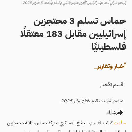
إلياهو شرابي أحد الإسرائيليين المُفرج عنهم يلتقي والدته وأخته، 8 فبراير 2025
حماس تسلم 3 محتجزين
إسرائيليين مقابل 183 معتقلًا
فلسطينيًا
أخبار وتقارير_
قسم الأخبار
منشور السبت 8 شباط/فبراير 2025
شارك
سلمت
كتائب القسام، الجناح العسكري لحركة حماس، ثلاثة محتجزين