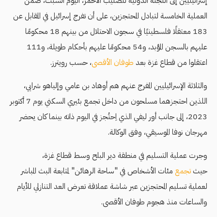
إسرائيليين إلى اللجنة الدولية للصليب الأحمر، اليوم السبت، ضمن
العملية الخامسة لتبادل المحتجزين، على أن تفرج إسرائيل في المقابل عن
183 معتقلًا فلسطينيًا في سجون الاحتلال من بينهم 18 محكومًا
عليهم بالسجن المؤبد، و54 محكومًا عليهم بأحكام طويلة، و111
اعتقلوا من قطاع غزة بعد
طوفان الأقصى
، حسب رويترز.
والثلاثة الإسرائيليين المفرج عنهم هم أوهاد بن عامي وإلياهو شرابي،
اللذين احتجزهما مسلحون من داخل تجمع بئيري السكني يوم 7 أكتوبر
2023، إلى جانب أور ليفي الذي اِحتُجز في اليوم ذاته بينما كان يحضر
مهرجان نوفا الموسيقي، وفق الوكالة.
وجرت عملية التسليم في منطقة دير البلح وسط قطاع غزة،
حيث
تجمع
مئات الأشخاص في "ساحة الرهائن" لمتابعة البث المباشر
لعملية تسليم المحتجزين عبر شاشة عملاقة تعرض العد التنازلي للأيام
والساعات منذ هجوم طوفان الأقصى.