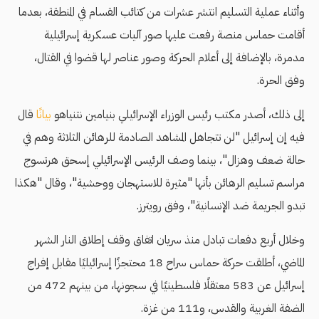
وأثناء عملية التسليم انتشر عشرات من كتائب القسام في المنطقة، بعدما
أقامت حماس منصة رفعت عليها صور آليات عسكرية إسرائيلية
مدمرة، بالإضافة إلى أعلام الحركة وصور عناصر لها قضوا في القتال،
وفق الحرة.
إلى ذلك، أصدر مكتب رئيس الوزراء الإسرائيلي بنيامين نتنياهو
بيانًا
قال
فيه إن إسرائيل "لن تتجاهل المشاهد الصادمة للرهائن الثلاثة وهم في
حالة ضعف وهزال"، بينما وصف الرئيس الإسرائيلي إسحق هرتسوج
مراسم تسليم الرهائن بأنها "مثيرة للاستهجان ووحشية"، وقال "هكذا
تبدو الجريمة ضد الإنسانية"، وفق رويترز.
وخلال أربع دفعات تبادل منذ سريان اتفاق وقف إطلاق النار الشهر
الماضي، أطلقت حركة حماس سراح 18 محتجزًا إسرائيليًا مقابل إفراج
إسرائيل عن 583 معتقلًا فلسطينيًا في سجونها، من بينهم 472 من
الضفة الغربية والقدس، و111 من غزة.