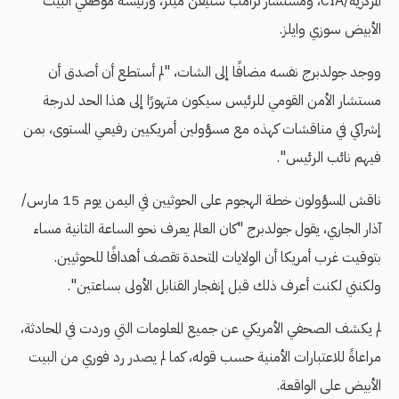
المركزية/CIA، ومستشار ترامب ستيفن ميلر، ورئيسة موظفي البيت
الأبيض سوزي وايلز.
ووجد جولدبرج نفسه مضافًا إلى الشات، "لم أستطع أن أصدق أن
مستشار الأمن القومي للرئيس سيكون متهورًا إلى هذا الحد لدرجة
إشراكي في مناقشات كهذه مع مسؤولين أمريكيين رفيعي المستوى، بمن
فيهم نائب الرئيس".
ناقش المسؤولون خطة الهجوم على الحوثيين في اليمن يوم 15 مارس/
آذار الجاري، يقول جولدبرج "كان العالم يعرف نحو الساعة الثانية مساء
بتوقيت غرب أمريكا أن الولايات المتحدة تقصف أهدافًا للحوثيين.
ولكنني لكنت أعرف ذلك قبل إنفجار القنابل الأولى بساعتين".
لم يكشف الصحفي الأمريكي عن جميع المعلومات التي وردت في المحادثة،
مراعاةً للاعتبارات الأمنية حسب قوله، كما لم يصدر رد فوري من البيت
الأبيض على الواقعة.