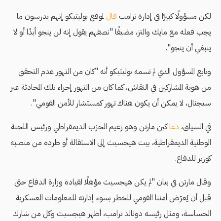
لكن مسؤولًا كبيرًا في إدارة ترامب
قال
لموقع بوليتيكو إنهم يدرسون ما
يجب فعله مع مايك والتز، مضيفًا "نصفهم يقول إنه لن ينجو أبدًا أو لا
ينبغي أن ينجو".
وتابع المسؤول الذي لم تسمه بوليتيكو أنه "كان من التهور عدم التحقق
من هوية المشاركين في النقاش، كما كان من التهور إجراء تلك المحادثة عبر
سيجنال، لا يمكن أن يكون هناك تهور كمستشار للأمن القومي".
في السياق،
دعا
كين مارتن وهو زعيم الحزب الديمقراطي ورئيس اللجنة
الوطنية الديمقراطية، بيت هيجسيث إلى الاستقالة أو طرده من منصبه
كوزير للدفاع.
وقال مارتن في بيان "لم يكن هيجسيث مؤهلًا لقيادة وزارة الدفاع حتى
قبل أن يُعرّض أمننا القومي للخطر بسوء إدارته للمعلومات العسكرية
الحساسة، ومثل رئيسه دونالد ترامب، أظهر هيجسيث وكل من شارك