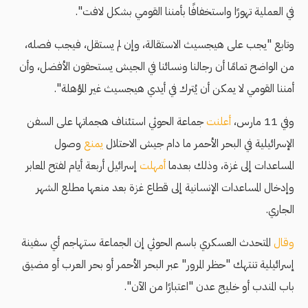
في العملية تهورًا واستخفافًا بأمننا القومي بشكل لافت".
وتابع "يجب على هيجسيث الاستقالة، وإن لم يستقل، فيجب فصله،
من الواضح تمامًا أن رجالنا ونسائنا في الجيش يستحقون الأفضل، وأن
أمننا القومي لا يمكن أن يُترك في أيدي هيجسيث غير المؤهلة".
وفي 11 مارس،
أعلنت
جماعة الحوثي استئناف هجماتها على السفن
الإسرائيلية في البحر الأحمر ما دام جيش الاحتلال
يمنع
وصول
المساعدات إلى غزة، وذلك بعدما
أمهلت
إسرائيل أربعة أيام لفتح المعابر
وإدخال المساعدات الإنسانية إلى قطاع غزة بعد منعها مطلع الشهر
الجاري.
وقال
المتحدث العسكري باسم الحوثي إن الجماعة ستهاجم أي سفينة
إسرائيلية تنتهك "حظر المرور" عبر البحر الأحمر أو بحر العرب أو مضيق
باب المندب أو خليج عدن "اعتبارًا من الآن".