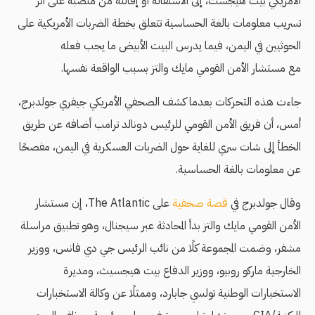
الأمريكي بيت هيجسث، إلى الاستقالة أو إقالته من منصبه على أثر
تسريب معلومات بالغة الحساسية تتعلق بخطة الضربات الأمريكية على
الحوثيين في اليمن، فيما يدرس البيت الأبيض ما يجب فعله
مع مستشار الأمن القومي مايك والتز بسبب الواقعة نفسها.
جاءت هذه التحركات بعدما كشف الصحفي الأمريكي جيفري جولدبرج،
أمس، أن فريق الأمن القومي للرئيس دونالد ترامب أضافه عن طريق
الخطأ إلى شات سري للغاية حول الضربات العسكرية في اليمن، مفصحًا
عن معلومات بالغة الحساسية.
وقال جولدبرج في
قصة صحفية
على The Atlantic، إن مستشار
الأمن القومي مايك والتز بدأ المحادثة عبر سيجنال، وهو تطبيق مراسلة
مشفر، وضمت المجموعة كلًا من نائب الرئيس جي دي فانس، ووزير
الخارجية ماركو روبيو، ووزير الدفاع بيت هيجسيث، ومديرة
الاستخبارات الوطنية تولسي جابارد، وممثلًا عن وكالة الاستخبارات