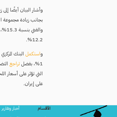
12.2%.
و
استكمل
البنك المركزي ف
1%، بفضل
تراجع
التضخ
التي تؤثر على أسعار ال
على إيران.
الأقسام
أخبار وتقارير