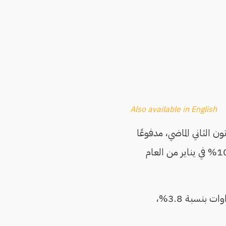
Also available in English
انون الثاني الماضي، مدفوعًا
بزيادة أسعار الأغذية والتعليم، كما ارتفع معدل التضخم السنوي إلى 11.5% مقابل 10.1% في يناير من العام
وقال الجهاز إن أسعار مجموعة اللحوم والدواجن ارتفعت بنسبة 9% ومجموعة الخضراوات بنسبة 3.8%،