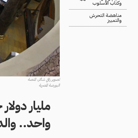
وكتاب الأسلوب
مناهضة التحرش
والتمييز
تصوير رافي شاكر، المنصة
البورصة المصرية
مليار دولار
واحد.. والد