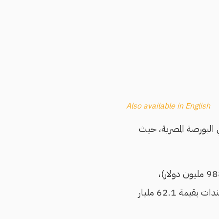
Also available in English
ي البورصة المصرية، حيث
حسب بيانات البورصة سجل الأجانب مبيعات صافية للأذون بقيمة 51.3 مليار جنيه (988 مليون دولار)،
والسندات بقيمة 6.5 مليار جنيه (125 مليون دولار)، مقابل مبيعات أمس للأذون والسندات بقيمة 62.1 مليار