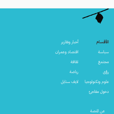
الأقسام
أخبار وتقارير
سياسة
اقتصاد وعمران
مجتمع
ثقافة
رؤى
رياضة
علوم وتكنولوجيا
لايف ستايل
دخول مفاجئ
Footer
عن المنصة