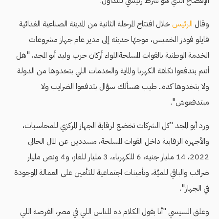
الإفصاح الذي هو شرط رئيسي للتداول.
وقال
الرئيس
خلال افتتاح المرحلة الثانية من المدينة الصناعية الغذائية
فايلو فودز الخميس، موجهًا حديثه إلى مدير عام جهاز مشروعات
الخدمة الوطنية بالقوات المسلحةاللواء أركان حرب وليد أبو المجد، "هل
أنتم بتدفعوا تكلفة الكهربا والماية والخدمات اللي بتخدوها من الدولة
ولا بتخدوها كده.. طيب هسألك سؤال بتدفعوا الضرايب ولا
مبتدفعوش".
ورد أبو المجد "كل الشركات تخضع لرقابة الجهاز المركزي للمحاسبات،
والأجهزة الرقابية داخل القوات المسلحة، مسددين عن المال الحالي
2022، 14 مليار جنيه، 6 للكهرباء، 3 مليار للغاز، و4 ونص مليار
ضرائب والباقي للميَّة، وتأمينات اجتماعية للتأمين على العمالة الموجودة
في الجهاز".
وعلق السيسي "أنا بقول الكلام ده للناس اللي في مصر، الفرصة اللي