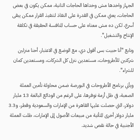
الجهاز واخدها مش وخداها الحاجات التانية، ممكن يكون في بعض
الحاجات، يعني ممكن في القدرة على النفاذ لتنفيذ القرار ممكن يبقى
أسرع، لكن ده مش معناه على حساب المنافسة الحقيقة في تكلفة
الإنتاج والتشغيل".
وتابع "أنا حبيت بس أقول دي، مع الوضع في الاعتبار، أحنا منزلين
شركتين للأطروحات، مستعدين ننزل كل الشركات، ومستعدين كمان
للشراء".
ويأتي برنامج الأطروحات في البورصة ضمن محاولة تأمين العملة
الصعبة، في ظل أزمة توفرها، على الرغم من الودائع البالغة 13 مليار
دولار، التي حصلت عليها القاهرة من الإمارات والسعودية وقطر، و3.3
مليار دولار أخرى المتأتية من مبيعات الأصول إلى الإمارات، ظلت العملة
الأجنبية في حالة نقص شديد.