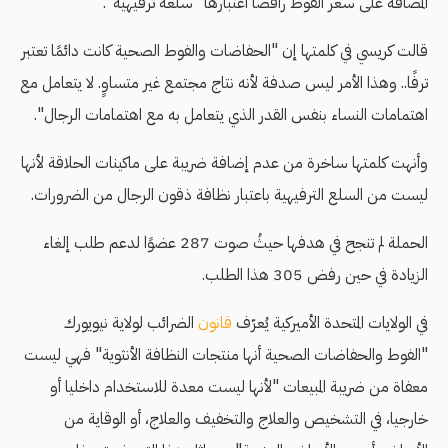
المضافة على سعر الفوط رافضًا اعتبارها "سلعة ترفيهية".
قالت كريسي في كلمتها إن "الحفاضات والفوط الصحية كانت دائمًا تعتبر
ترفًا.. وهذا الأمر ليس صدفة لأنه نتاج مجتمع غير متساوٍ. لا يتعامل مع
اهتمامات النساء بنفس القدر الذي يتعامل به مع اهتمامات الرجال".
وأنهت كلمتها ساخرة من عدم إضافة ضريبة على ماكينات الحلاقة لأنها
ليست من السلع الترفيهية باعتبار نظافة ذقون الرجال من الضرورات.
الحملة لم تنجح في هدفها حيثُ صوت 287 عضوًا لدعم طلب إلغاء
الزيادة في حين رفض 305 هذا الطلب.
في الولايات المتحدة الأميركية يُعرّف
قانون
الضرائب لولاية نيويورك
"الفوط والحفاضات الصحية أنها منتجات النظافة الأنثوية" فهي ليست
معفاة من ضريبة المبيعات "لأنها ليست معدة للاستخدام داخليا أو
خارجيا، في التشخيص والعلاج والتخفيف والعلاج، أو الوقاية من