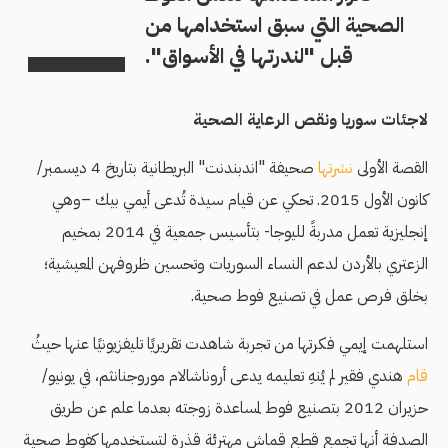
الصحية التي سبق استخدامها من
قبل "لندرتها في الأسواق".
لاجئات سوريا ونقص الرعاية الصحية
القصة الأولى
نشرتها
صحيفة "اندبندنت" البريطانية بتاريخ 4 ديسمبر/
كانون الأول 2015. تحكي عن قيام سيدة تُدعى أيمي بيك –وهي
إنجليزية تعمل مدربةً لليوجا- بتأسيس جمعية في 2014 بمخيم
الزعتري بالأردن لدعم النساء السوريات وتحسين ظروفهن المعيشية؛
بخلق فرص عمل في تصنيع فوط صحية.
استلهمت إيمي فكرتها من تجربة شاهدت تقريريًا تليفزيونيًا عنها حيثُ
قام
هندي فقير لم يُنهِ تعليمه يدعى أروناشالام موروجنانثم، في يونيو/
حزيران 2012 بتصنيع فوط لمساعدة زوجته بعدما علم عن طريق
الصدفة أنها تجمع قطع قماش مهترئة قذرة لتستخدمها كفوط صحية