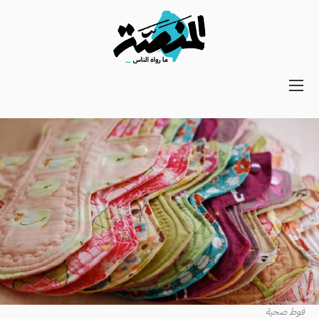
Main
navigation
Secondary
Navigation
فوط صحية