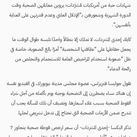
شهادات حية من أمريكيات مُشرّدات؛ يروين معاناتهن الصحية وقت
الدورة الشهرية وشعورهن بـ"الإذلال العلني وعدم قدرتهن على العناية
بأنفسهن".
كايلا، إحدى المشردات، لا تملك إلا بنطالاً واحدًا تلبسه طوال الوقت ما
يجعل حفاظها على "نظافتها الشخصية" أمرًا بالغ الصعوبة، خاصة في
ظل "صعوبة استخدام المراحيض العامة للاستحمام والتخلص من
رائحة الدماء".
تقول جوليسا فيريراس، عضوة مجلس مدينة نيويورك، في الفيديو نفسه
إن هناك نساء يضطررن إلى التضحية بوجبة يوم بأكمله من أجل شراء
الفوط الصحية بسبب غلاء أسعارها. وتضيف أن تلك المسألة يجب أن
تندرج ضمن الأزمات الصحية التي تحتاج إلى تدخل تشريعي لحلها.
تذكر اليكسا -إحدى المشردات- أن سعر ارخص فوطة صحية يتجاوز 7