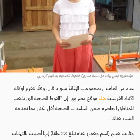
الإنجليزية أيمي بيك مؤسسة مشروع الفوط الصحية بمخيم الزعتري
عدد من العاملين بمجموعات الإغاثة بسوريا قال، وفقًا لتقرير لوكالة
الأنباء الفرنسية
نقله
موقع مصراوي، إن "الفوط الصحية التي تذهب
للمناطق المحاصرة ضمن المساعدات الصحية أقل بكثير مما تحتاجه
النساء هناك".
وقالت هدى (اسم وهميّ لفتاة تبلغ 23 عامًا) إنها أصيبت بالتهابات