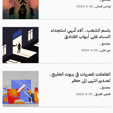
10-5-2026
إيناس كمال_
باسم الشعب.. آلاء تُنهي استجداء
النساء على أبواب الفنادق
مجتمع_
30-4-2026
مي علي_
العاملات المصريات في بيوت الخليج..
تصدير انتهى إلى حظر
مجتمع_
29-4-2026
فتحي الضبع_