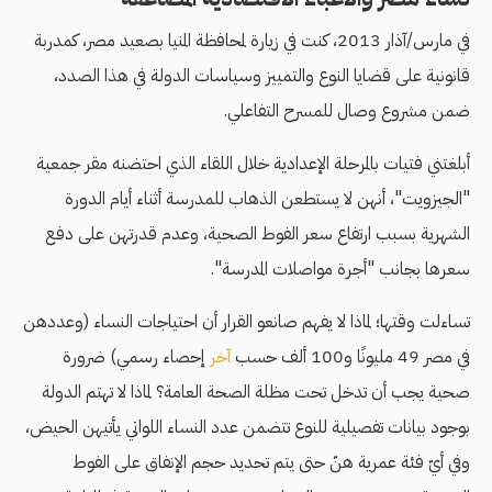
في مارس/آذار 2013، كنت في زيارة لمحافظة المنيا بصعيد مصر، كمدربة
قانونية على قضايا النوع والتمييز وسياسات الدولة في هذا الصدد،
ضمن مشروع وصال للمسرح التفاعلي.
أبلغتني فتيات بالمرحلة الإعدادية خلال اللقاء الذي احتضنه مقر جمعية
"الجيزويت"، أنهن لا يستطعن الذهاب للمدرسة أثناء أيام الدورة
الشهرية بسبب ارتفاع سعر الفوط الصحية، وعدم قدرتهن على دفع
سعرها بجانب "أجرة مواصلات المدرسة".
تساءلت وقتها؛ لماذا لا يفهم صانعو القرار أن احتياجات النساء (وعددهن
في مصر 49 مليونًا و100 ألف حسب
آخر
إحصاء رسمي) ضرورة
صحية يجب أن تدخل تحت مظلة الصحة العامة؟ لماذا لا تهتم الدولة
بوجود بيانات تفصيلية للنوع تتضمن عدد النساء اللواتي يأتيهن الحيض،
وفي أيّ فئة عمرية هنّ حتى يتم تحديد حجم الإنفاق على الفوط