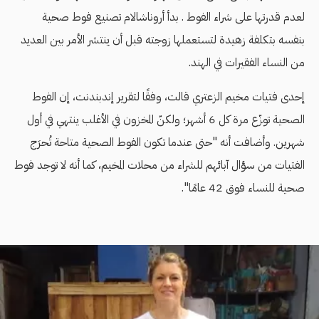
لعدم قدرتها على شراء الفوط . بدأ أروناشالام تصنيع فوط صحية
بنفسه بتكلفة زهيدة لتستعملها زوجته قبل أن ينتشر الأمر بين العديد
من النساء الفقيرات في الهند.
إحدى فتيات مخيم الزعتري قالت، وفقًا لتقرير إندبندنت، إن الفوط
الصحية توزّع مرة كل 6 أشهر؛ ولكنّ المخزون في الأغلب ينتهي في أول
شهرين. وأضافت أنه "حتى عندما تكون الفوط الصحية متاحة تُحرَج
الفتيات من سؤال آبائهم للشراء من محلات المخيم، كما أنه لا توجد فوط
صحية للنساء فوق 42 عامًا".