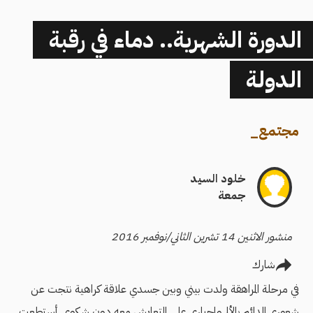
الدورة الشهرية.. دماء في رقبة
الدولة
مجتمع
_
خلود السيد
جمعة
منشور الاثنين 14 تشرين الثاني/نوفمبر 2016
شارك
في مرحلة المراهقة ولدت بيني وبين جسدي علاقة كراهية نتجت عن
شعوري الدائم بالألم وإجباري على التعايش معه دون شكوى. أستطعت