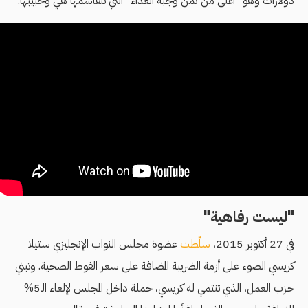
دولارات وهو "أغلى من ثمن وجبة الغداء" التي تتقاسمها هي وحبيبها.
"ليست رفاهية"
في 27 أكتوبر 2015،
سلّطت
عضوة مجلس النواب الإنجليزي ستيلا
كريسي الضوء على أزمة الضريبة المضافة على سعر الفوط الصحية. وتبني
حزب العمل، الذي تنتمي له كريسي، حملة داخل المجلس لإلغاء الـ5%