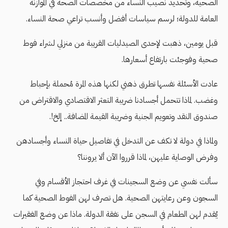
الصحية، وتحديد نصيب النساء من مخصصات الصحة في الموازنة
العامة للدولة؛ لرسم سياسات أفضل وأنسب تراعي صحة النساء.
قبل يومين، ذهبت لإحدى الصيدليات القريبة من منزلي لشراء فوط
صحية وفوجئت بارتفاع أسعارها.
عادت الأسئلة نفسها تطرق ذهني لكنها هذه المرة مُحملة بإحباط
وغضب. لماذا تتحمل أجسادنا ضريبة التعثر الاقتصادي والاقتراض من
صندوق النقد وتعويم الجنية وضريبة القيمة المضافة.. إلخ!.
ولماذا في دولة لا تكف عن التدخل في تفاصيل حياة النساء وأجسادهن
وفرض الوصاية عليهن، لماذا قرروا الآن ألا يروننا؟
سألت نفسي عن وضع السجينات في غرف احتجاز الأقسام وفي
السجون وعن رعايتهن الصحية. هل تصرف لهن الفوط الصحية كما
يُقدم لهن الطعام في السجن على نفقة الدولة. ماذا عن وضع الفقيرات