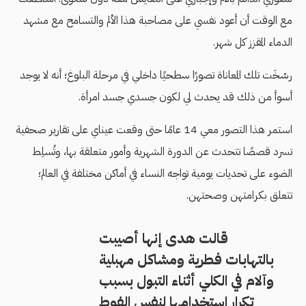
مع الوقت أن أعود نفسي على مصاحبة هذا الألم والتسامح مع مشهد
الدماء المقزز كل شهر.
رسّخَت تلك المعاناة تصورًا سطحيًا داخلي في مرحلة البلوغ؛ أنه لا يوجد
أسوأ من ذلك قد يحدث لي لكون جسدي جسد امرأة.
استمر هذا التصور معي 14 عامًا حتى وقعت عيناي على تقارير صحفية
تسرد قصصًا تتحدث عن الدورة الشهرية وأمور متعلقة بها، وتُسلِط
الضوء على تحديات يومية تواجه النساء في أماكن مختلفة في العالم؛
تتعلق بكرامتهن وصحتهن.
قالت هدى إنها أصيبت
بالتهابات فطرية ومشاكل مهبلية
وآلام في الكلي أثناء التبول بسبب
تكرار استخدامها لنفس الفوط