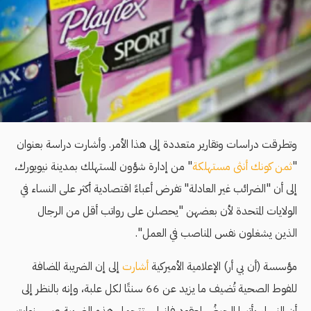
وتطرقت دراسات وتقارير متعددة إلى هذا الأمر. وأشارت دراسة بعنوان
"
ثمن كونك أنثى مستهلكة
" من إدارة شؤون المستهلك بمدينة نيويورك،
إلى أن "الضرائب غير العادلة" تفرض أعباءً اقتصادية أكثر على النساء في
الولايات المتحدة لأن بعضهن "يحصلن على رواتب أقل من الرجال
الذين يشغلون نفس المناصب في العمل".
مؤسسة (أن بي أر) الإعلامية الأميركية
أشارت
إلى إن الضريبة المضافة
للفوط الصحية تُضيف ما يزيد عن 66 سنتًا لكل علبة، وإنه بالنظر إلى
أن النساء يأتيها الحيضُ لعقود فإنها ستتحمل هذه الضريبة عبر سنوات