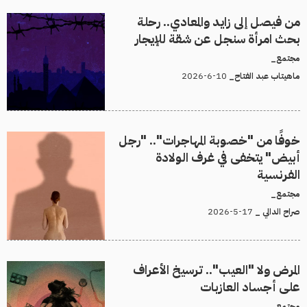
من فيصل إلى زايد والمعادي.. رحلة
بحث امرأة سنجل عن شقة للإيجار
مجتمع_
10-6-2026
ماهيتاب عبد الفتاح_
خوفًا من "خصوبة المهاجرات".. "رجل
أبيض" يتخفى في غرف الولادة
الفرنسية
مجتمع_
17-5-2026
صراح الدالي _
المرض ولا "العيب".. ترسيخ الأعراف
على أجساد العازبات
مجتمع_