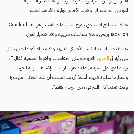
الأمراض أو من الأمراض البشرية". ويماثل هذا التعريف تعريفات
القوانين الضريبية في الولايات الأخرى للوازم والأدوية الطبية.
هناك مصطلح اقتصادي يشرح سبب ذلك الانحياز هو Gender bias
taxation ويعني وضع سياسات ضريبية وفقا لانحياز النوع.
هذا الانحياز أقر به الرئيس الأمريكي المنتهية ولايته باراك أوباما حين سُئل
عن رأيه في
الضريبة
المفروضة على الحفاضات والفوط الصحية فقال "لا
يوجد لدي أدنى معرفة لماذا قد تقوم الولايات بإضافة ضريبة للفوط
واعتبارها سلع ترفيهية. أعتقدُ أن هذا بسبب أن تلك القوانين مُررت في
وقت عندما كان المشرعون من الرجال فقط".