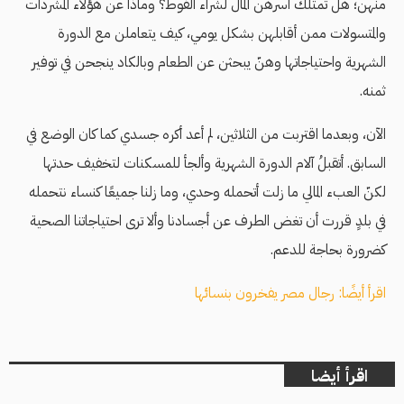
منهن؛ هل تمتلك أسرهن المال لشراء الفوط؟ وماذا عن هؤلاء المشردات
والمتسولات ممن أقابلهن بشكل يومي، كيف يتعاملن مع الدورة
الشهرية واحتياجاتها وهنّ يبحثن عن الطعام وبالكاد ينجحن في توفير
ثمنه.
الآن، وبعدما اقتربت من الثلاثين، لم أعد أكره جسدي كما كان الوضع في
السابق. أتقبلُ آلام الدورة الشهرية وألجأ للمسكنات لتخفيف حدتها
لكنّ العبء المالي ما زلت أتحمله وحدي، وما زلنا جميعًا كنساء نتحمله
في بلدٍ قررت أن تغض الطرف عن أجسادنا وألا ترى احتياجاتنا الصحية
كضرورة بحاجة للدعم.
اقرأ أيضًا: رجال مصر يفخرون بنسائها
اقرأ أيضا