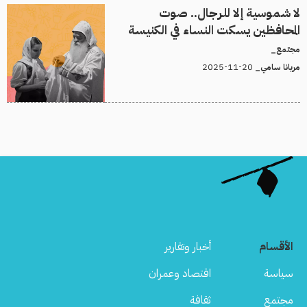
لا شموسية إلا للرجال.. صوت
المحافظين يسكت النساء في الكنيسة
مجتمع_
20-11-2025
مريانا سامي_
الأقسام
أخبار وتقارير
سياسة
اقتصاد وعمران
مجتمع
ثقافة