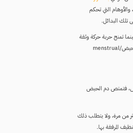
 والأوهام التي تحكم
ى تلك البدائل.
نما تمنح حرية حركة وثقة
أكبر، مثل السدادات القطنية/tampons، وكأس الحيض/menstrual cup، وسروال الحيض/menstrual
رض، فتمتص دم الحيض
ر من مرة، ولا يتطلب ذلك