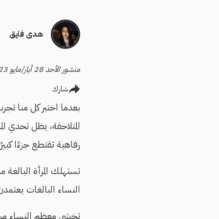
هدى فايق
منشور الأحد 28 أيار/مايو 2023 - آخر تحديث الاثنين 29 أيار/مايو 2023
شارك
بعدما اختبر كل منا تجر
المتلاحقة، يظل تحدي ا
رفاهية تقتطع جزءًا كبيرًا
تستهلك المرأة البالغة ما يقرب من 11400 فوطة 
النساء البالغات يعتمدن 
تخشى معظم النساء من ا