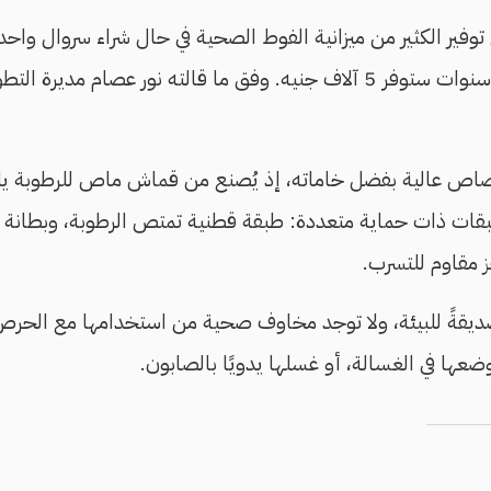
ير الكثير من ميزانية الفوط الصحية في حال شراء سروال واحد 
اثنين؛ فـ5 سراويل في 5 سنوات ستوفر 5 آلاف جنيه. وفق ما قالته نور ع
متصاص عالية بفضل خاماته، إذ يُصنع من قماش ماص للرطوبة ي
قع. ويتكون من 4 طبقات ذات حماية متعددة: طبقة قطنية تمتص الرطوبة، وب
 مقاوم للتسرب.
 صديقةً للبيئة، ولا توجد مخاوف صحية من استخدامها مع الحر
 وضعها في الغسالة، أو غسلها يدويًا بالصابون.