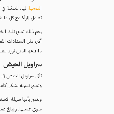
الصحية
لها، المتمثلة ف
تعامل المرأة مع كل ما 
رغم ذلك تمنح تلك الخيا
pants، الذين نورد معلومات عنهم فيما يلي.
سراويل الحيض
تأتي سراويل الحيض في
وتمنع تسربه بشكل كام
وتتميز بأنها سهلة الا
سوى غسلها. ويبلغ عمرها الافتراضي 500 غسلة في حالة اتباع تعلي