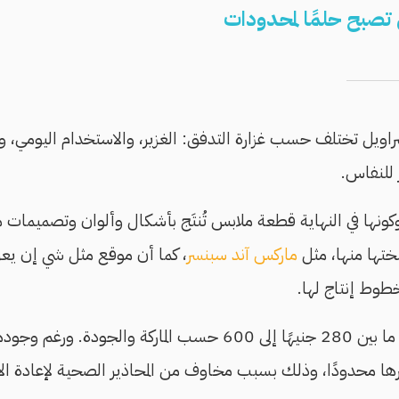
تصبح حلمًا لمحدودات
راويل تختلف حسب غزارة التدفق: الغزير، والاستخدام اليومي، وا
للنفاس.
 وكونها في النهاية قطعة ملابس تُنتَج بأشكال وألوان وتصميمات
ختها منها، مثل
ماركس آند سبنسر
، كما أن موقع مثل شي إن يعر
وط إنتاج لها.
وتتراوح أسعار السراويل ما بين 280 جنيهًا إلى 600 حسب الماركة 
تشارها محدودًا، وذلك بسبب مخاوف من المحاذير الصحية لإعادة ا