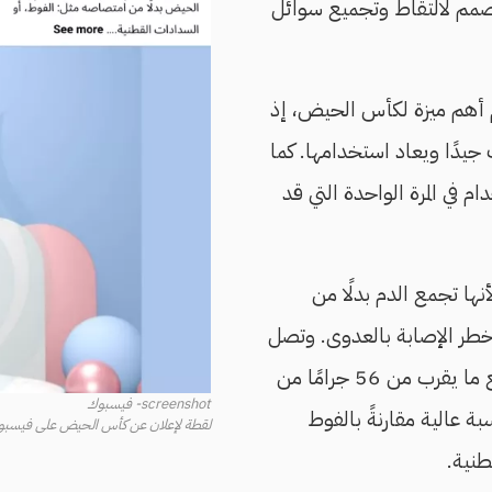
صمم لالتقاط وتجميع سوائل
 أهم ميزة لكأس الحيض، إذ
ف جيدًا ويعاد استخدامها. كما
م في المرة الواحدة التي قد
أنها تجمع الدم بدلًا من
ر الإصابة بالعدوى. وتصل
قدرة الكأس على تجميع ما يقرب من 56 جرامًا من
screenshot- فيسبوك
بة عالية مقارنةً بالفوط
لقطة لإعلان عن كأس الحيض على فيسبو
نية.