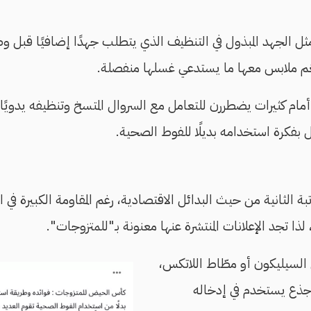
ثل الجهد المبذول في التنظيف الذي يتطلب جهدًا إضافيًا قبل و
م ملابس معها ما يستدعي غسلها منفصلة.
أمام كثيرات يضطررن للتعامل مع السروال المتسخ وتنظيفه يدويًا
بفكرة استخدامه بديلًا للفوط الصحية.
بة الثانية من حيث البدائل الاقتصادية، رغم المقاومة الكبيرة ف
ذا تجد الإعلانات المنتشرة عنها معنونة بـ"للمتزوجات".
سيليكون أو مطّاط اللاتكس،
جذع يستخدم في إدخاله