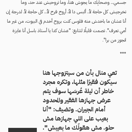
جسمي... وصحابِك ما يجوش هنا، وما تروحيش عند حد، وما
تخرجيش. كل حاجة لأ.. ألبس دا لأ، أروح فرح لأ... كل حاجة لأ. لدرجة إن
أنا عشان ما باخدش منه فلوس كنت بروح أخدم في البيوت، من غير ما
أمي تعرف". تصمت قليلًا لتتابع: "عشان كدا يا أستاذ باسل أنا عايزة
اتجوز من برا".
***
تعي منال بأن من سيتزوجها هنا
سيكون فقيرًا مثلها، وتكره مجرد
خاطر أن ليلة عُرسَها سوف يتم
عرض جهازها الفقير والمحدود
أمام الجيران. وتضيف: "أنا
بعيب على اللي جهازها مش
حلو. مش هقولّك ما بعيبش".