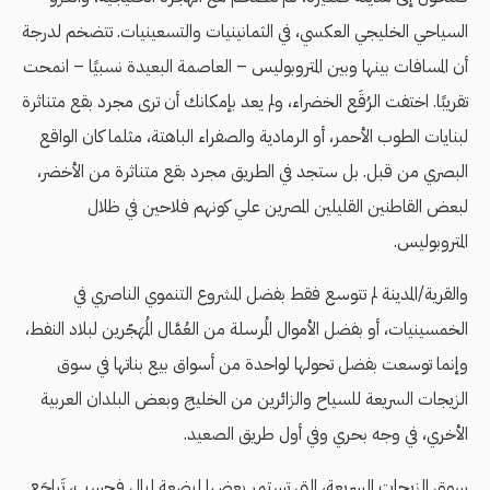
السياحي الخليجي العكسي، في الثمانينيات والتسعينيات. تتضخم لدرجة
أن المسافات بينها وبين المتروبوليس – العاصمة البعيدة نسبيًا – انمحت
تقريبًا. اختفت الرُقَع الخضراء، ولم يعد بإمكانك أن ترى مجرد بقع متناثرة
لبنايات الطوب الأحمر، أو الرمادية والصفراء الباهتة، مثلما كان الواقع
البصري من قبل. بل ستجد في الطريق مجرد بقع متناثرة من الأخضر،
لبعض القاطنين القليلين المصرين علي كونهم فلاحين في ظلال
المتروبوليس.
والقرية/المدينة لم تتوسع فقط بفضل المشروع التنموي الناصري في
الخمسينيات، أو بفضل الأموال المُرسلة من العُمَّال المُهَجّرين لبلاد النفط،
وإنما توسعت بفضل تحولها لواحدة من أسواق بيع بناتها في سوق
الزيجات السريعة للسياح والزائرين من الخليج وبعض البلدان العربية
الأخري، في وجه بحري وفي أول طريق الصعيد.
سوق الزيجات السريعة، التي تستمر بعضها لبضعة ليال فحسب، تَراجَع