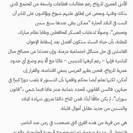
الأدنى العمري للزواج رغم مطالبات قطاعات واسعة من المجتمع المدني
بذلك وقتها، وبعض مَن يُطلق عليهم شيوخ ويؤكدون على المنابر أن
البنت في البلاد الحارة "ممكن يبقى عندها سبع سنين
وتحيض"، وصولًا لدعايات العسكر المحافظين وبقايا نظام مبارك،
المبطنة، بأن حياة النساء ستكون أفضل بعد إسقاط الإخوان
الفاشلين في حل مشاكل اجتماعية مزمنة. وإن تحدثنا عن مصالح منال
المباشرة فإنها – رغم كرهها للدينيين – غالبًا مع ألّا يتم وضع أي حدود
عمرية للزواج، فحين يظهر العريس ينبغي اقتناصه، والفرار إن
أمكن، لكنها تعلم أيضا بحكم واقعها بأن الدستور لا يلعب دورًا كبيرًا في
حياتهن. فالسن القانوني، المحدد بثمانية عشر عامًا فيما سُمي بـ"قانون
سوزان"، لم يكن عائقًا أبدًا، فمن المتاح دائمًا تمزيق شهادة الميلاد
والتسنين من جديد مقابل أموال قليلة.
هي من قرية من هذه القري التي تضخمت في زمن عبد الناصر،
فتتحول إلى مدينة صغيرة، ثم تتضخم مع الهجرة الخليجية، والغزو