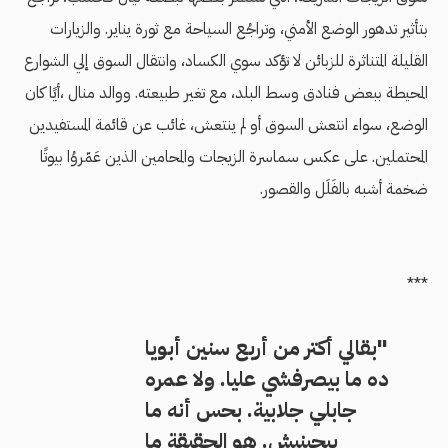
بتأثير تدهور الوضع الأمني، وتراجُع السياحة مع ثورة يناير. والزيارات
القليلة المتناثرة للزبائن لا تؤكد سوي الكساد، وانتقال السوق إلي الشوارع
المحيطة ببعض فنادق وسط البلد، مع تغير طبيعته. ووالد منال ،أيًا كان
الوضع، سواء انتعش السوق أو لم ينتعش، غائب عن قائمة المستفيدين
المحتملين. على عكس سماسرة الزيجات والمحامين الذين عَمّروُا بيوتًا
ضخمة أشبه بالفَلَل والقصور.
***
"بقالي أكتر من أربع سنين أبويا
ده ما بيصرفشي عليا. ولا عمره
جابلي جلابية. بحس أنه ما
بيحبنيش. هو الحقيقة ما