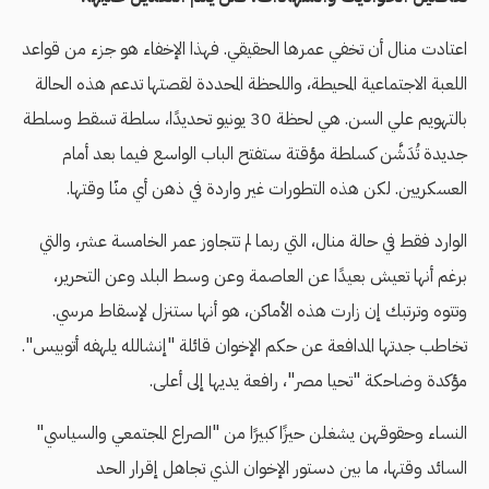
اعتادت منال أن تخفي عمرها الحقيقي. فهذا الإخفاء هو جزء من قواعد
اللعبة الاجتماعية المحيطة، واللحظة المحددة لقصتها تدعم هذه الحالة
بالتهويم علي السن. هي لحظة 30 يونيو تحديدًا، سلطة تسقط وسلطة
جديدة تُدَشَّن كسلطة مؤقتة ستفتح الباب الواسع فيما بعد أمام
العسكريين. لكن هذه التطورات غير واردة في ذهن أي منّا وقتها.
الوارد فقط في حالة منال، التي ربما لم تتجاوز عمر الخامسة عشر، والتي
برغم أنها تعيش بعيدًا عن العاصمة وعن وسط البلد وعن التحرير،
وتتوه وترتبك إن زارت هذه الأماكن، هو أنها ستنزل لإسقاط مرسي.
تخاطب جدتها المدافعة عن حكم الإخوان قائلة "إنشالله يلهفه أتوبيس".
مؤكدة وضاحكة "تحيا مصر"، رافعة يديها إلى أعلى.
النساء وحقوقهن يشغلن حيزًا كبيرًا من "الصراع المجتمعي والسياسي"
السائد وقتها، ما بين دستور الإخوان الذي تجاهل إقرار الحد