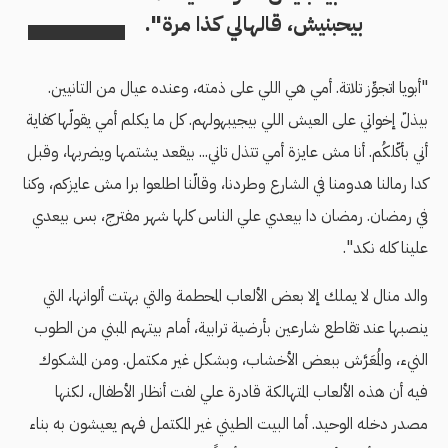
بيحبنيش، قالهالي كذا مرة".
"أبويا اتجوِّز تلاتة. أمي هي اللي على ذمته، وعنده عيال من التانيين.
بيذلّ إخواتي على العيش اللي بيجيبهولهم. كل ما يكلم أمي يقولّها كفاية
أني بأكّلكُم. أنا مش عايزة أمي تتذل تاني... بيقعد يشتمها ويضربها، وقبل
كدا رمالنا هدومنا في الشارع وطردنا، وقالّنا اطلعوا برا مش عايزكم، وكنا
في رمضان. رمضان دا بيعدي علي الناس كلها شهر مفترج، بس بيعدي
علينا كله نكد".
والد منال لا يملك إلا بعض الألعاب المحطمة والتي بهتت ألوانها، التي
ينصبها عند تقاطع شارعين بأرضية ترابية، أمام بيتهم المبني من الطوب
النيء، والمُعَرَّش ببعض الأخشاب، وبشكل غير مكتمل. ومن المشكوك
فيه أن هذه الألعاب المتهالكة قادرة علي لفت أنظار الأطفال، لكنها
مصدر دخله الوحيد. أما البيت الطيني غير المكتمل فهم يعيشون به بناء