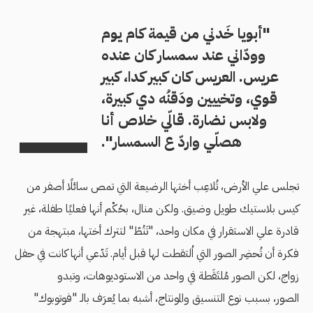
"أبويا خَدني من قيمة كام يوم
وودّاني عند سمسار كان عنده
عريس. العريس كان كبير كدا، كبير
قوي، وتخييين ودَقنُه دي كبيرة،
ولابس نضارة. قالّي خلاص أنا
هصلّي واردّ ع السمسار".
تجلس علي الأرض، تُلاعِب أختها الرضيعة التي تمص سائلًا أصفر من
كيس بلاستيك طويل وضيق. ولكن منال، بحُكْم أنها فعليًا طفلة، غير
قادرة علي الاستقرار في مكان واحد، "تَنُطّ" لتترك أختها، مبتهجة من
فكرة أن تُحضِر الصور التي اُلتقطت لها قبل أيام. تَدّعي أنها كانت في حفل
زواج، لكن الصور مُلتَقَطة في واحد من الاستوديوهات، وتبدو
الصور، بسبب نوع التنسيق والمونتاج، أشبه بما يُعرَف بالـ "فوتوبوك"