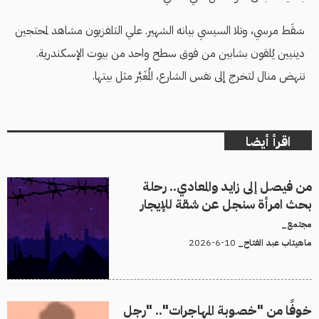
سَقَط مرسي، وتلا السيسي بيانه الشهير. علي التلفزيون مشاهد لمحتجين
دينيين يُلقون بشابين من فوق سطح واحد من بيوت الإسكندرية.
تنهض منال لتخرج إلى نفس الشارع، المُغَبَّر مثل بيتها.
اقرأ أيضا
من فيصل إلى زايد والمعادي.. رحلة
بحث امرأة سنجل عن شقة للإيجار
مجتمع_
10-6-2026
ماهيتاب عبد الفتاح_
خوفًا من "خصوبة المهاجرات".. "رجل