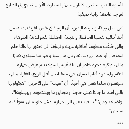
الأسود الثقيل الختامي. فتتلون جبهتها بخطوط الألوان. تخرج إلي الشارع
لتواجه عاصفة ترابية صيفية.
تعي منال جيدًا، ولدرجة اليقين، بأن الزيجة في نفس القرية/المدينة، من
أحد أبنائها، بقيمها المحافظة والدينية، المختلطة بقيم المدينة المشوهة،
والتي خَلقَت منظومة أخلاقية غريبة ومُهَجَّنة، لن تحقق لها غالبًا حلم
الخلاص، أو حلم الهروب. تعي بأن من سيتزوجها هنا سيكون فقيرًا
مثلها، وتكره مجرد خاطر أن ليلة عُرسَها سوف يتم عرض جهازها
الفقير والمحدود أمام الجيران. هي متيقنة بأن أهل الزوج، الفقراء مثلها،
سيفعلون مثلما تفعل هي أحيانًا، أن "تعيب" على الآخرين: "هيقولولها
ياللي أمك ما جابتلكيش حاجة. وهيعايروها ويشتموها ويبهدلوها".
وتضيف بوعي: "أنا بعيب على اللي جهازها مش حلو. مش هقولّك ما
بعيبش".
***