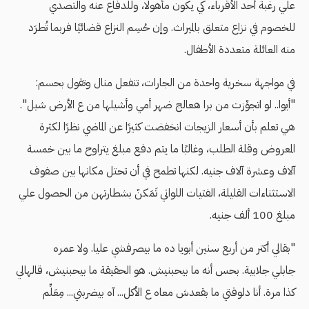
علي رغبة أحد الأقرباء، كي يكون مأهولًا، وللدفاع عنه والتصدي
للخصوم في نزاع متعلق بالميراث. وإن حُسِم النزاع قضائيًا فربما تُطرَد
منه العائلة متعددة الأطفال.
في مواجهة سخرية واحدة من الجارات، تنفعل منال وتقول بحسم:
"أيوا.. لو اتجوِّزت من برا هعالج ضهر أمي وأشيلها من ع الأرض شيل".
هي تعلم بأن أسعار الزيجات انخفضت كثيرًا عن الماضي نظرًا لكثرة
المعروض وقلة الطلب، وغالبًا ما يتم دفع مبلغ يتراوح ما بين خمسة
آلاف وعشرة آلاف جنيه. لكنها تطمح في أن تحتل مكانها بين صفوف
الاستثناءات القليلة، الفتيات اللواتي تَمَكنّ بشطارتهن من الحصول علي
مبلغ 100 ألف جنيه.
"بقالي أكتر من أربع سنين أبويا ده ما بيصرفشي عليا. ولا عمره
جابلي جلابية. بحس أنه ما بيحبنيش. هو الحقيقة ما بيحبنيش، قالهالي
كذا مرة. أنا دلوقتي ما بقعدش معاه ع الأكل... آه بيضربني... مِعَلِّم