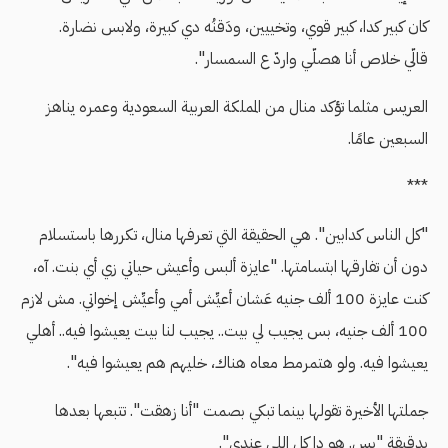
كان كبير كدا، كبير قوي، وتخييين، ودَقنُه دي كبيرة، ولابس نضارة.
قالّي خلاص أنا هصلّي واردّ ع السمسار".
العريس مثلما تؤكد منال من المملكة العربية السعودية وعمره يناهز
السبعين عامًا.
***
"كل الناس كدابين". هي الحقيقة التي تعرفها منال، تكررها باستسلام
دون أن تفارقها ابتسامتها. "عايزة ألبس وأعيش حياتي زي أي بنت. آه،
كنت عايزة 100 ألف جنيه عَشان أعيِّش أمي وأعيِّش إخواتي. مش لازم
100 ألف جنيه، بس يجيب لي بيت.. يجيب لنا بيت يعيشوا فيه.. أهلي
يعيشوا فيه. ولو هتمرمط معاه هناك، خليهم هم يعيشوا فيه".
جملتها الأخيرة تقولها بينما تبكي بصمت "أنا زهقت". تتبعها بعدها
بدقيقة "بس. هو دا كل اللي عندي".