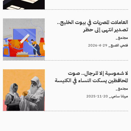
العاملات المصريات في بيوت الخليج..
تصدير انتهى إلى حظر
مجتمع_
29-4-2026
فتحي الضبع_
لا شموسية إلا للرجال.. صوت
المحافظين يسكت النساء في الكنيسة
مجتمع_
20-11-2025
مريانا سامي_