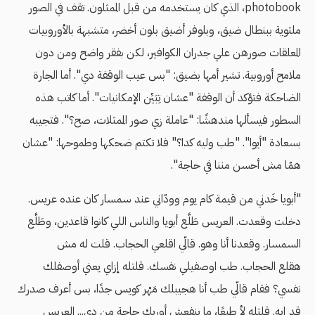
photobook، الذي كان يستخدمه من قبل الممثلون. تقف في الصور
ملتوية ببنطال ضيق، وبلوفر أضيق بلون أخضر، متشبهة بالأوروبيات
المعلقات صورهن علي جدران الكوافير، لكن بفقر واضح ومن دون
ملامح أوروبية. تشير أمها بضيق: "بس عيب الوقفة دي". أما الجارة
الضاحكة فتؤكد أن الوقفة "عشان تِبَيِّن الإمكانيات". أما كاتب هذه
السطور فيسألها مندهشًا: "عاملة زي صور الممثلات، صح؟". فتجيبه
بسعادة "أيوا". "طب وليه كدا؟" فلا تكتم ضحكها وطموحها: "عشان
همّا مش أحسن مننا في حاجة".
"أبويا خَدني من قيمة كام يوم وودّاني عند سمسار كان عنده عريس.
دخلت وقعدت. العريس طَلَّع أبويا والناس اللي كانوا قاعدين، وطَلَّع
السمسار. وقعدنا أنا وهو. قالّي اقلعي الحجاب. قلت له مش
هقلع الحجاب. طب اوصفيلي نفسك. قلتله إزاي يعني أوصفلك
نفسي؟ فقام قالّي طب أنا هجيبلك مَهْر كويس جدًا، بس أعرف صدرك
قد إيه. قلتله لأ طبعًا، ما ينفعش أوريك حاجة من دي... العريس