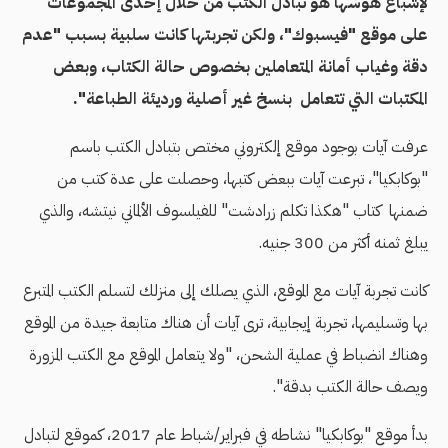
لإشباع هوسها هو تبادل الكتب من خلال إحدى المجموعات
على موقع "فيسبوك"، ولكن تجربتها كانت سلبية بسبب "عدم
دقة وغياب أمانة المتعاملين بخصوص حالة الكتاب، وبعض
المكتبات التي تتعامل بنسخ غير أصلية ورديئة الطباعة".
عرفت آيات بوجود موقع إلكتروني مختص بتبادل الكتب باسم
"بوكابكيا"، تبرعت آيات ببعض كتبها، وحصلت على عدة كتب من
ضمنها كتاب "هكذا تكلم زرادشت" للفيلسوف الألماني نيتشه، والذي
يبلغ ثمنه أكثر من 300 جنيه.
كانت تجربة آيات مع الموقع، الذي يصلك إلى منزلك لتسلم الكتب المتبرع
بها وتسليمها، تجربة إيجابية، ترى آيات أن هناك متابعة جيدة من الموقع
وهناك انضباط في عملية الشحن، "ولا يتعامل الموقع مع الكتب المزورة
ويصف حالة الكتب بدقة".
بدأ موقع "بوكابكيا" نشاطه في فبراير/شباط عام 2017، كموقع لتبادل