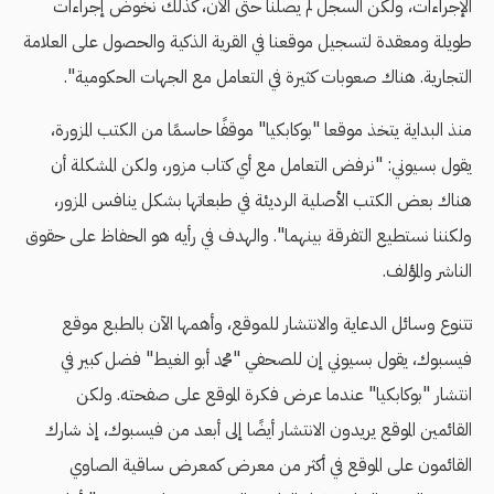
الإجراءات، ولكن السجل لم يصلنا حتى الآن، كذلك نخوض إجراءات
طويلة ومعقدة لتسجيل موقعنا في القرية الذكية والحصول على العلامة
التجارية. هناك صعوبات كثيرة في التعامل مع الجهات الحكومية".
منذ البداية يتخذ موقعا "بوكابكيا" موقفًا حاسمًا من الكتب المزورة،
يقول بسيوني: "نرفض التعامل مع أي كتاب مزور، ولكن المشكلة أن
هناك بعض الكتب الأصلية الرديئة في طبعاتها بشكل ينافس المزور،
ولكننا نستطيع التفرقة بينهما". والهدف في رأيه هو الحفاظ على حقوق
الناشر والمؤلف.
تتنوع وسائل الدعاية والانتشار للموقع، وأهمها الآن بالطبع موقع
فيسبوك، يقول بسيوني إن للصحفي "محمد أبو الغيط" فضل كبير في
انتشار "بوكابكيا" عندما عرض فكرة الموقع على صفحته. ولكن
القائمين الموقع يريدون الانتشار أيضًا إلى أبعد من فيسبوك، إذ شارك
القائمون على الموقع في أكثر من معرض كمعرض ساقية الصاوي