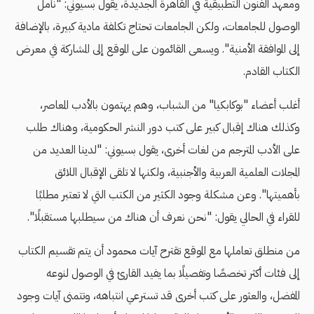
ومعهد الفنون التطبيقية في القاهرة الجديدة، يقول بسيوني: "نأمل
الوصول للجامعات، ولكن الجامعات تحتاج تكلفة مادية كبيرة، بالإضافة
إلى الموافقة الأمنية". ويسعى القائمون على الموقع إلى المشاركة في معرض
الكتاب القادم.
أغلب أعضاء "بوكابكيا" من الشباب، وهم يهتمون بالأدب المعاصر،
وكذلك هناك إقبال كبير على كتب دور النشر الحكومية، وهناك طلب
على الأدب المترجم من لغات أخرى، يقول بسيوني: "لدينا العديد من
المجلات العلمية العربية والأجنبية، ولكنها لا تلقى الإقبال اللائق
بأهميتها". وعن مشكلة وجود الكثير من الكتب التي لا تعتبر مطلبًا
للقراء في الحالي يقول: "نحن نعرف أن هناك من سيطلبها مستقبلًا".
من منطلق تعاملها مع الموقع تقترح آيات محمود أن يتم تقسيم الكتاب
إلى فئات أكثر تخصصًا وتفصيلًا بما يفيد القارئ في الوصول لنوعه
المفضل، والعثور على كتب أخرى قد تسترعي انتباهه، وتتمنى آيات وجود