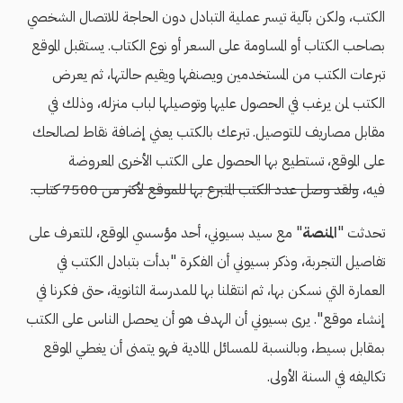
الكتب، ولكن بآلية تيسر عملية التبادل دون الحاجة للاتصال الشخصي
بصاحب الكتاب أو المساومة على السعر أو نوع الكتاب. يستقبل الموقع
تبرعات الكتب من المستخدمين ويصنفها ويقيم حالتها، ثم يعرض
الكتب لمن يرغب في الحصول عليها وتوصيلها لباب منزله، وذلك في
مقابل مصاريف للتوصيل. تبرعك بالكتب يعني إضافة نقاط لصالحك
على الموقع، تستطيع بها الحصول على الكتب الأخرى المعروضة
فيه،
ولقد وصل عدد الكتب المتبرع بها للموقع لأكثر من 7500 كتاب.
تحدثت "
المنصة
" مع سيد بسيوني، أحد مؤسسي الموقع، للتعرف على
تفاصيل التجربة، وذكر بسيوني أن الفكرة "بدأت بتبادل الكتب في
العمارة التي نسكن بها، ثم انتقلنا بها للمدرسة الثانوية، حتى فكرنا في
إنشاء موقع". يرى بسيوني أن الهدف هو أن يحصل الناس على الكتب
بمقابل بسيط، وبالنسبة للمسائل المادية فهو يتمنى أن يغطي الموقع
تكاليفه في السنة الأولى.