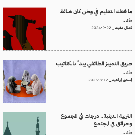
ما فعله التعليم في وطن كان ضائعًا
رؤى_
22-9-2024
كمال مغيث_
طريق التمييز الطائفي يبدأ بالكتاتيب
رؤى_
12-8-2025
إسحق إبراهيم_
التربية الدينية.. درجات في المجموع
وحرائق في المجتمع
رؤى_