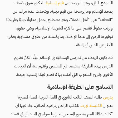
النموذج الثاني، وهو نص بعنوان
قيم إنسانية
للدكتور شوقي ضيف،
يمجد الإسلام وما يرسخه من قيم دينية، ويتحدث عدة مرات عن
"العطف" على "أهل الذمة"، وهو مصطلح يحمل مدلولًا دينيًا وتاريخيًا
ويرتب حقوقًا تقتصر على ما تُقرِّه الشريعة الإسلامية، وهي حقوق
تجاوزها الزمن إلى مبدأ المواطنة، بما يضمنه من حقوق متساوية بغض
النظر عن الدين أو المعتقد.
قد يكون الهدف من تدريس الإنسانية في الإسلام نبيلًا، لكنَّ تقديم
الدرس بهذه الطريقة يستبعد غير المسلمين ويُفهم منه أن الديانات
الأخرى وتاريخ الشعوب التي آمنت بها لا تقدم قيمًا إنسانية جيدة.
التسامح على الطريقة الإسلامية
يدرس
طلبة الصف الثالث الثانوي في اللغة العربية قصة قصيرة
بعنوان
الكنيسة نورت
للكاتب الراحل إبراهيم أصلان، جاء فيها أن
"كانت عائلة العم منصور المسيحي تجاورنا سواء في البيت أو في قعدة