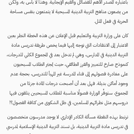
باعتباره المصدر الأهم للفضائل والقيم الإيجابية. وهذا لا بأس به، ولكن
من يضعون مناهج التربية الدينية المسيحية لا يتمتعون بنفس مساحة
الحرية في فعل المثل.
كان على وزارة التربية والتعليم قبل الإعلان عن هذه الخطة النظر بعين
الاعتبار إلى الانتقادات التي توجه إليها فيما يخص طريقة تدريس مادة
التربية الدينية في المدارس، وهي لم تدخل بعد في المجموع الكلي للدرجات،
كنموذج صارخ للتمييز والفرز الطائفي، حيث يُجبَر الطلاب المسيحيون
على مغادرة فصولهم إلى فناء المدرسة غير المهيأ للتدريس، بحجة عدم
وجود أماكن بديلة. فهل بعد أن أصبحت درجات المادة جزءًا من
المجموع، ستوفِّر الوزارة فصولًا مناسبة للطلاب المسيحيين يتلقون فيها
دروسهم مثل نظرائهم المسلمين، في ظل الشكوى من كثافة الفصول؟!
ترتبط بهذه النقطة مسألة الكادر الإداري. لا يوجد مدرسون متخصصون
في تدريس مادة التربية الدينية، بل تسند التربية الدينية الإسلامية لمدرسي