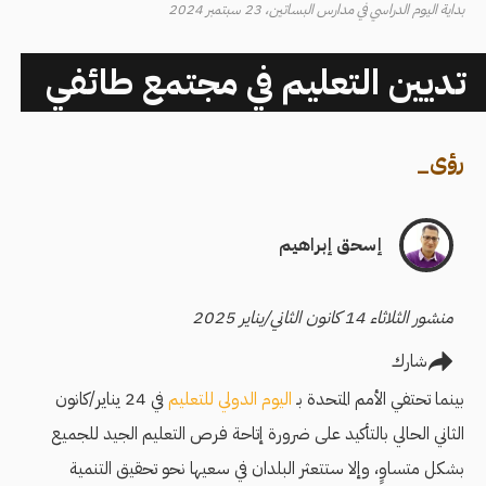
بداية اليوم الدراسي في مدارس البساتين، 23 سبتمبر 2024
تديين التعليم في مجتمع طائفي
رؤى
_
إسحق إبراهيم
منشور الثلاثاء 14 كانون الثاني/يناير 2025
شارك
بينما تحتفي الأمم المتحدة بـ
اليوم الدولي للتعليم
في 24 يناير/كانون
الثاني الحالي بالتأكيد على ضرورة إتاحة فرص التعليم الجيد للجميع
بشكل متساوٍ، وإلا ستتعثر البلدان في سعيها نحو تحقيق التنمية