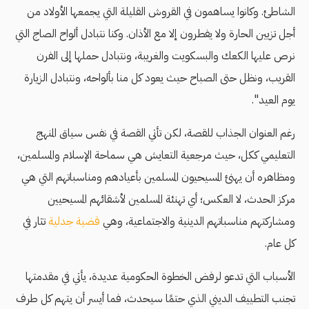
الشاطئ. وكانوا يساهمون في القروش القليلة التي يجمعها الأولاد من
أجل تزيين الحارة ولا يفطرون إلا مع الأذان. وكنا نتبادل ألواح الصاج التي
نرص عليها الكعك والبسكويت والغريبة، ونتبادل حملها إلى الفرن
القريب، ونظل حتى الصباح حيث يعود كل منا بألواحه، ونتبادل الزيارة
يوم العيد".
رغم العنوان الجذاب للقصة، لكن تأتي القصة في نفس سياق المنهج
التعليمي ككل، حيث مرجعية التعايش هي سماحة الإسلام والمسلمين،
ومظاهره أن يهنئ المسيحيون المسلمين بأعيادهم ومناسباتهم التي هي
مركز الحدث، لا العكس؛ أي تهنئة المسلمين لأشقائهم المسيحيين
ومشاركتهم مناسباتهم الدينية والاجتماعية، وهي
قضية جدلية
تثار في
كل عام.
الأسباب التي تدعو لرفض الخطوة الحكومية عديدة، يأتي في مقدمتها
تجنب التطييف الديني الذي حتمًا سيحدث، فما أيسر أن يتهم كل طرف