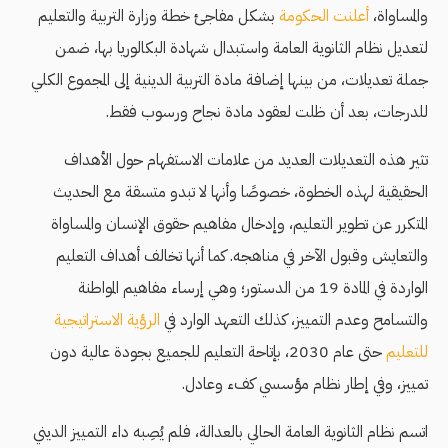
والمساواة،
أعلنت الحكومة
بشكل مفاجئ خطة وزارة التربية والتعليم
لتعديل نظام الثانوية العامة واستبدال شهادة البكالوريا بها، ضمن
جملة تعديلات، من بينها إضافة مادة التربية الدينية إلى المجموع الكلي
للدرجات، بعد أن ظلت لعقود مادة نجاح ورسوب فقط.
تثير هذه التعديلات العديد من علامات الاستفهام حول الأهداف
الحقيقية لهذه الخطوة، خصوصًا وأنها لا تبدو متسقة مع الحديث
المتكرر عن تطوير التعليم، وإدخال مفاهيم حقوق الإنسان والمساواة
والتعايش وقبول الآخر في مناهجه. كما أنها تخالف أهداف التعليم
الواردة في المادة 19 من الدستور؛ وهي إرساء مفاهيم المواطنة
والتسامح وعدم التمييز، كذلك التعهد الوارد في
الرؤية الاستراتيجية
للتعليم
حتى عام 2030، بإتاحة التعليم للجميع بجودة عالية دون
تمييز، وفي إطار نظام مؤسسي كفء وعادل.
اتسم نظام الثانوية العامة الحالي بالعدالة، فلم يُصِبه داء التمييز الديني