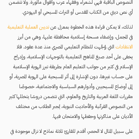
النصوص الباقية فهي لشعراء وفقهاء عرب وأقوال مأثورة. ولا تتضمن
أي نص ديني من الكتاب المقدس أو التراث المسيحي أو اليهودي.
لذلك، لا يمكن قراءة هذه الخطوة بمعزل عن
تديين العملية التعليمية
في المجمل، وإضفاء مسحة إسلامية محافظة عليها، وهي من أبرز
الانتقادات
التي وُجِّهت للنظام التعليمي المصري منذ عدة عقود. فلا
يخفى على أحد صبغ المناهج التعليمية بالتوجهات الإسلامية، وإدراج
الإسلام في كثير من جوانب التعليم العام بطريقة تبرز الهوية الإسلامية
على حساب غيرها، دون الإشارة إلى أثر المسيحية على الهوية المصرية، أو
إلى أوضاع المسيحيين وأدوارهم السياسية والاجتماعية، خصوصًا
مقررات اللغة العربية والتاريخ والعلوم، التي تتضمن دروسًا يتخللها كثير
من النصوص القرآنية والأحاديث النبوية، يُجبر الطلاب من مختلف
الأديان على مذاكرتها وحفظها والامتحان فيها.
على سبيل المثال لا الحصر، أقدم للقارئ ثلاثة نماذج لا تزال موجودة في