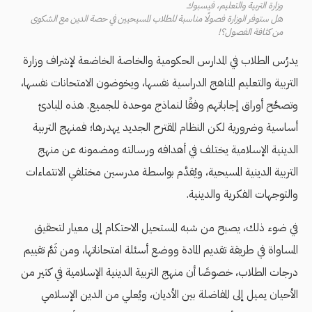
وزارة التربية والتعليم، فيسبوك
هل ستوفر الوزارة فصولًا مناسبة للطلاب المسيحيين في حصة الدين مع الشكوى
من كثافة الفصول؟!
يدرُس الطلاب في المدارس الحكومية والخاصة الخاضعة لإشراف وزارة
التربية والتعليم المناهج الدراسية نفسها، ويخوضون الامتحانات نفسها،
وتصحَّح أوراق إجاباتهم وفقًا لنماذج موحدة للجميع. هذه المبادئ
أساسية وضرورية لكن النظام المقترح الجديد يهدرها؛ فمنهج التربية
الدينية الإسلامية يختلف في أهدافه ورسالته ومضمونه عن منهج
التربية الدينية المسيحية، ويُقدَّم بواسطة مدرسين مختلفي الانتماءات
والتوجهات الفكرية والدينية.
في ضوء ذلك، يصبح من شبه المستحيل الاحتكام إلى معيار لتحقيق
المساواة في طريقة تقديم المادة ووضع أسئلة امتحاناتها، ومن ثَمَّ تقييم
درجات الطلاب، خصوصًا أن منهج التربية الدينية الإسلامية في كثير من
الأحيان يميل إلى المفاضلة بين الأديان، ويُعلي من الدين الإسلامي