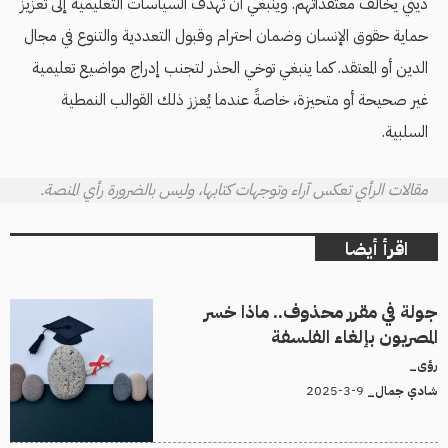
ديني يخالف معتقداتهم. وينبغي أن تهدف السياسات التعليمية إلى تعزيز
حماية حقوق الإنسان وضمان احترام وقبول التعددية والتنوع في مجال
الدين أو المعتقد. كما ينبغي توخي الحذر لتجنب إدراج مواضيع تعليمية
غير صحيحة أو متحيزة، خاصةً عندما يُعزز ذلك القوالب النمطية
السلبية.
مقالات الرأي تعكس آراء وتوجهات كتابها، وليس بالضرورة رأي المنصة.
اقرأ أيضا
جولة في مقرر محذوف.. ماذا خسر
المصريون بإلغاء الفلسفة
رؤى_
9-3-2025
شادي جمال_