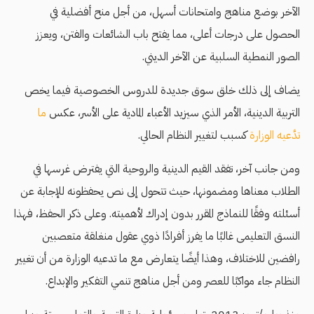
الآخر بوضع مناهج وامتحانات أسهل، من أجل منح أفضلية في
الحصول على درجات أعلى، مما يفتح باب الشائعات والفتن، ويعزز
الصور النمطية السلبية عن الآخر الديني.
يضاف إلى ذلك خلق سوق جديدة للدروس الخصوصية فيما يخص
التربية الدينية، الأمر الذي سيزيد الأعباء المادية على الأسر، عكس
ما
تدَّعيه الوزارة
كسبب لتغيير النظام الحالي.
ومن جانب آخر، تفقد القيم الدينية والروحية التي يفترض غرسها في
الطلاب معناها ومضمونها، حيث تتحول إلى نص يحفظونه للإجابة عن
أسئلته وفقًا للنماذج المقرر بدون إدراك لأهميته. وعلى ذكر الحفظ، فهذا
النسق التعليمى غالبًا ما يفرز أفرادًا ذوي عقول منغلقة متعصبين
رافضين للاختلاف، وهذا أيضًا يتعارض مع ما تدعيه الوزارة من أن تغيير
النظام جاء مواكبًا للعصر ومن أجل مناهج تنمي التفكير والإبداع.