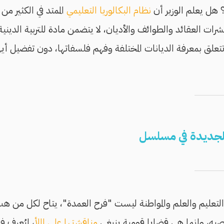
؟ هل يعلم الوزير أن
نظام البكالوريا التعليمي
الممتد في الكثير م
ات العقائد والطوائف والأديان، لا يتضمن مادة للتربية الدينية 
تعلق بمعرفة الديانات المختلفة وفهم فلسفاتها، دون تفضيل أيها 
ة الجديدة في مسلسل
التعليم والعلم والمواطنة ليست "فرح العمدة"، يتاح لكل من ه
به، وإنما هي قضايا قومية ينبغي
مناقشتها على الملأ
، ليُعرف 