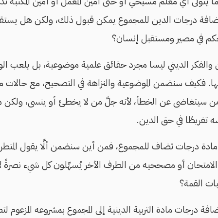
ما يتولى أي معلم مسيحي أو حتى أمين المعمل أو أمين المكتبة تدر
إضافة درجات الدين للمجموع يمكن قبول ذلك، ولكن هل يستقي
حكم في مصير ومستقبل إنسان؟
والفكر الديني ليسا مجرد حقائق علمية موضوعية، بل يلعب الوجدا
فيها. فكيف سنضمن الموضوعية والنزاهة في التصحيح، مع حالات 
 من سيتغاضى عن الخطأ، لأنه جلَّ من لا يخطئ أو ينسى، ولكن ه
 تفريطًا في حق الدين.
ية مادة درجات تضاف للمجموع، فمن أين سنضمن ألَّا يقول المتط
امتحان أو مصححيه من الطرف الآخر يُسهِّلون كل شيء نصرةً لأ
يات القمة؟
 إضافة درجات مادة التربية الدينية إلى المجموع بمشروعه المزعوم ل