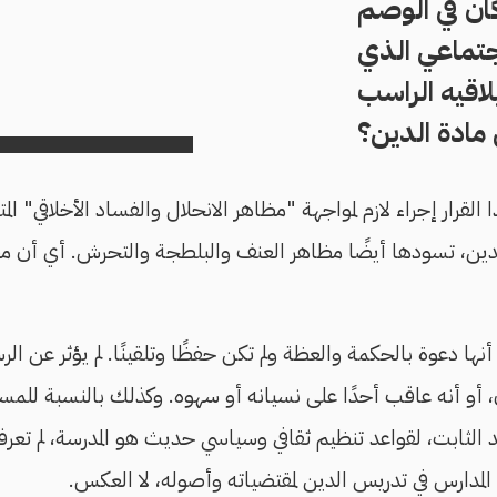
ان في الوصم
جتماعي الذي
اقيه الراسب
 مادة الدين؟
قرار إجراء لازم لمواجهة "مظاهر الانحلال والفساد الأخلاقي" الم
دين، تسودها أيضًا مظاهر العنف والبلطجة والتحرش. أي أن مظ
نها دعوة بالحكمة والعظة ولم تكن حفظًا وتلقينًا. لم يؤثر عن الر
، أو أنه عاقب أحدًا على نسيانه أو سهوه. وكذلك بالنسبة للمس
 الثابت، لقواعد تنظيم ثقافي وسياسي حديث هو المدرسة، لم تعرفه 
 المدارس في تدريس الدين لمقتضياته وأصوله، لا العكس.