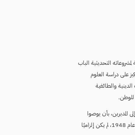
1805-1848) لتخريج الكوادر اللازمة لمشروعاته التحديثية الباب
يز على دراسة العلوم
 الدينية والطائفية
 للوطن.
لى المديرين، بأن يوصوا
المعلمين بالتخفف من إجبار تلاميذهم على حفظ القرآن، ليتفرغوا لتحصيل المعرفة. وحتى عام 1948، لم يكن إلزاميًا