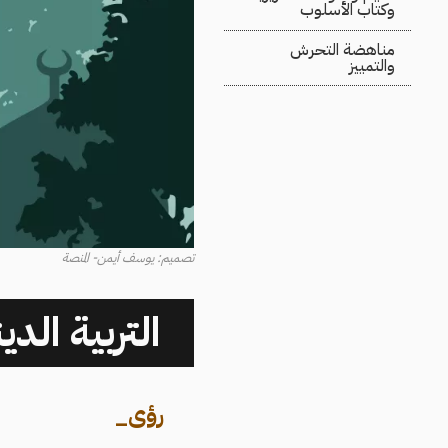
وكتاب الأسلوب
مناهضة التحرش
والتمييز
تصميم: يوسف أيمن- المنصة
التربية الد
رؤى
_