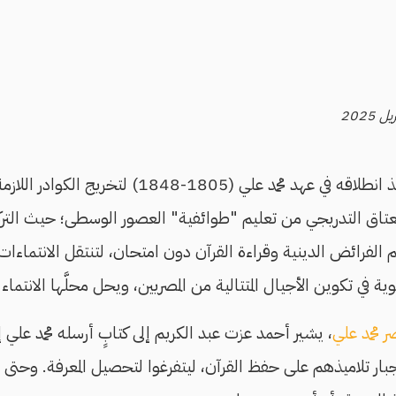
فتَح التعليم الحديث منذ انطلاقه في عهد محمد علي (
انعتاق التدريجي من تعليم "طوائفية" العصور الوسطى؛ حيث الترك
يم الفرائض الدينية وقراءة القرآن دون امتحان، لتنتقل الانتماءات
ة في تكوين الأجيال المتتالية من المصريين، ويحل محلَّها الانتماء
ر محمد علي
، يشير أحمد عزت عبد الكريم إلى كتابٍ أرسله محمد علي إ