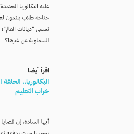
عليه البكالوريا الجديدة
جناحه طلاب ينتمون لعشر
تسمى "ديانات العالم"؛ ت
السماوية عن غيرها؟
اقرأ أيضا
البكالوريا.. الحلق
خراب التعليم
أيها السادة، إن قضايا 
يوجهها حيث يدفعه تعص