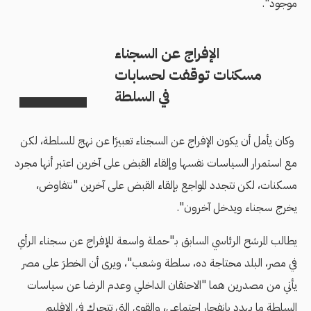
موجود".
الإفراج عن السجناء
مسكنات توقفت لحسابات
في السلطة
وكان يأمل أن يكون الإفراج عن السجناء تعبيرًا عن نهج للسلطة، لكن
مع استمرار السياسات نفسها وإلقاء القبض على آخرين اعتبر أنها مجرد
مسكنات، لكن تتجدد المواجع بإلقاء القبض على آخرين "نتفاوض،
يخرج سجناء ويدخل آخرون".
يطالب المرشح الرئاسي السابق بـ"حملة واسعة للإفراج عن سجناء الرأي
في مصر، البلد محتاجة ده، سلطة وشعب"، ويرى أن الخطرَ على مصر
يأتي من مصدرين هما "الاحتقان الداخلي وعدم الرضا عن سياسات
السلطة ما يهدد بانفجار اجتماعي، والقوى التي تتحرك في الإقليم