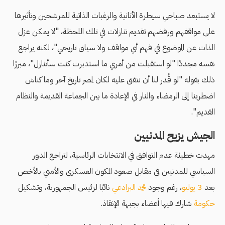
لا يستبعد صباحي سيطرة الأنانية والرغبات الذاتية للمرشحين وتأثيرها
على مواقفهم ورفضهم تقديم تنازلات في تلك اللحظة، "لا يمكن عزل
الذات عن الموضوع في فهم أي مواقف ولا سياق تاريخي"، لكنه يراجع
نفسه مجددًا "لو استقبلت من أمري ما استدبرت كنت سأتنازل"، مبررًا
ذلك بقوله "لو قُدر لنا أن نتفق عليه لكان لمصر تاريخ آخر وما كناش
اضطرينا إلى الرمضاء والنار في الإعادة ما بين الجماعة القديمة والنظام
القديم".
الجيش يزيح المدنيين
مهدت خطيئة عدم التوافق في الانتخابات الرئاسية، لتراجع الدور
السياسي للمدنيين في مقابل صعود المكون العسكري والأمني بالأخص
بعد
3 يوليو
، رغم وجود
محمد البرادعي
نائبًا لرئيس الجمهورية، وتشكيل
حكومة
شارك فيها أعضاء بجبهة الإنقاذ.