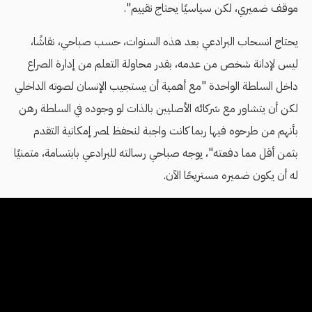
موقف ضميري، لكن سياسيًا يحتاج تقييم".
يحتاج انسحاب البرادعي بعد هذه السنوات، حسب صباحي، نقاشًا،
ليس لإدانة شخص من عدمه، بقدر محاولة التعلم من إدارة الصراع
داخل السلطة الواحدة "مع أهمية أن يستجيب الإنسان لصوته الداخلي
لكن أن يتشاور مع شركائه الأصليين بالذات لو وجوده في السلطة رهن
بأنهم من طرحوه فيها ربما كانت واجبة لنحفظ لمصر إمكانية التقدم
بثمن أقل مما دفعته"، يوجه صباحي رسالته للبرادعي بابتسامة، متمنيًا
له أن يكون ضميره مستريحًا الآن.