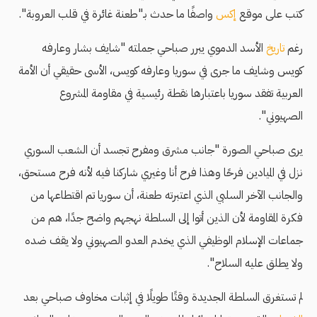
كتب على موقع
إكس
واصفًا ما حدث بـ"طعنة غائرة في قلب العروبة".
رغم
تاريخ
الأسد الدموي يبرر صباحي جملته "شايف بشار وعارفه
كويس وشايف ما جرى في سوريا وعارفه كويس، الأسى حقيقي أن الأمة
العربية تفقد سوريا باعتبارها نقطة رئيسية في مقاومة المشروع
الصهيوني".
يرى صباحي الصورة "جانب مشرق ومفرح تجسد أن الشعب السوري
نزل في الميادين فرحًا وهذا فرح أنا وغيري شاركنا فيه لأنه فرح مستحق،
والجانب الآخر السلبي الذي اعتبرته طعنة، أن سوريا تم اقتطاعها من
فكرة المقاومة لأن الذين أتوا إلى السلطة نهجهم واضح جدًا، هم من
جماعات الإسلام الوظيفي الذي يخدم العدو الصهيوني ولا يقف ضده
ولا يطلق عليه السلاح".
لم تستغرق السلطة الجديدة وقتًا طويلًا في إثبات مخاوف صباحي بعد