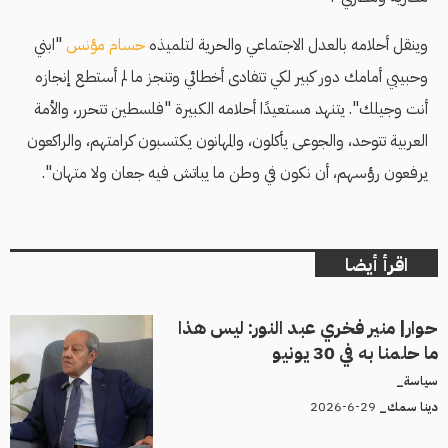
وينقل أحلامه بالعدل الاجتماعي والحرية لتلميذه
حسام مؤنس
"ابني
وحبيبي أمامك دور كبير لكي تتفادى أخطائي وتنجز ما لم أستطع إنجازه
أنت وجيلك". يتنهد مستعيدًا أحلامه الكبيرة "فلسطين تتحرر، والأمة
العربية تتوحد، والجوعى يأكلون، والمهانون يكتسبون كرامتهم، والراكعون
يرفعون رؤسهم، أن نكون في وطن ما يباتش فيه جعان ولا متهان".
اقرأ أيضا
حوار| منير فخري عبد النور: ليس هذا
ما حلمنا به في 30 يونيو
سياسة_
29-6-2026
دينا سمك_