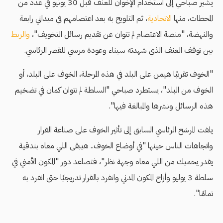
يشير صباحي إلى استخدام الإخوان للعنف قبل 30 يونيو في عدد من
المحطات، منها
الاتحادية
، ثم التلويح به بعد اعتصامهم في ميداني رابعة
والنهضة، "منصة الاعتصام لم تتوان عن تقديم رسائل التخويف"،
والربط
بين توقف العنف الذي شهدته سيناء وعودة مرسي للقصر الرئاسي.
"الخوف تقريبًا هيمن على البلد في هذه المرحلة، الخوف على البلد، أو
الخوف من البلد"، يستطرد صباحي "السلطة لم تتوان كمان في تضخيم
هذه الرسائل ونشرها والمبالغة فيها".
يلفت المرشح الرئاسي السابق إلى تأثير الخوف على صناعة القرار
واتجاهات الناس حينها "في أوضاع الخوف.. هيبقى اللي معاه بندقية
يقدر يحميك من اللي معاه وجهة نظر"، فتصاعد دور "المكون الأمني في
سلطة 3 يوليو وأزاح المكون المدني وانفرد بالقرار تدريجيًا حتى انفرد به
تمامًا".