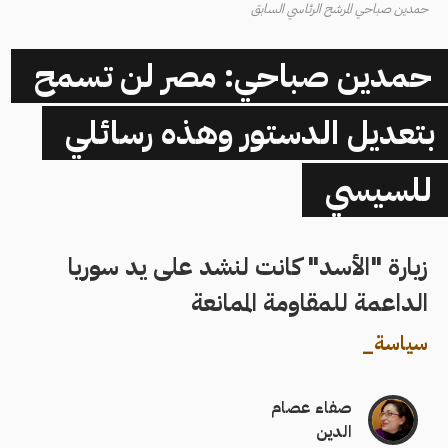
حمدين صباحي المرشح الرئاسي السابق
حمدين صباحي: مصر لن تسمح
بتعديل الدستور وهذه رسائلي
للسيسي
زيارة "الأسد" كانت لنشد على يد سوريا
الداعمة للمقاومة الممانعة
سياسة
_
صفاء عصام
الدين