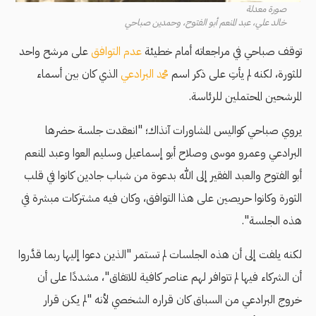
صورة معدلة
خالد علي، عبد المنعم أبو الفتوح، وحمدين صباحي
توقف صباحي في مراجعاته أمام خطيئة
عدم التوافق
على مرشح واحد
للثورة، لكنه لم يأتِ على ذكر اسم
محمد البرادعي
الذي كان بين أسماء
المرشحين المحتملين للرئاسة.
يروي صباحي كواليس المشاورات آنذاك؛ "انعقدت جلسة حضرها
البرادعي وعمرو موسى وصلاح أبو إسماعيل وسليم العوا وعبد المنعم
أبو الفتوح والعبد الفقير إلى الله بدعوة من شباب جادين كانوا في قلب
الثورة وكانوا حريصين على هذا التوافق، وكان فيه مشتركات مبشرة في
هذه الجلسة".
لكنه يلفت إلى أن هذه الجلسات لم تستمر "الذين دعوا إليها ربما قدَّروا
أن الشركاء فيها لم تتوافر لهم عناصر كافية للاتفاق"، مشددًا على أن
خروج البرادعي من السباق كان قراره الشخصي لأنه "لم يكن قرار