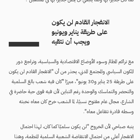
الانفجار القادم لن يكون
على طريقة يناير ويونيو
ويجب أن نتقيه
مع تراكم المظالم وسوء الأوضاع الاقتصادية والسياسية، وتراجع دور
المكون السياسي والمجتمع المدني، يحذر من أن "الانفجار القادم لن يكون
على طريقة 25 يناير و30 يونيو"، مبررًا "كان فيه شعب بالغ السلمية
والتحضر والتماسك والوحدة رغم التباين لأن فيه قوى حية حاضرة في
الشارع، مجال عام مفتوح نسبيًا، لما الشعب خرج كان معاه نخبته
وسطه قادرة تتفاعل معاه".
ينبه صباحي لأن الخروج "لن يكون سلميًا كما كان، لهذا احتمال
الانفجار أعلى من احتمال الانتفاضة الشعبية السلمية المنظمة، وهذا