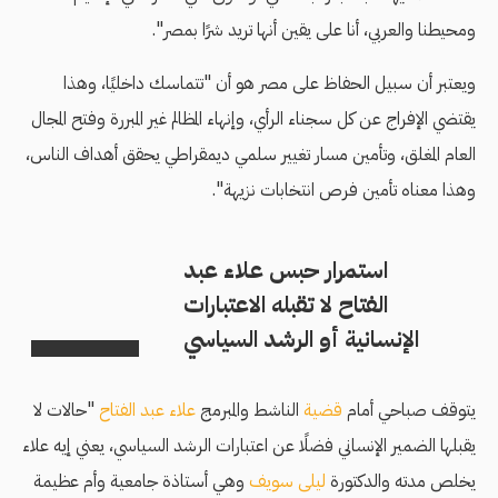
ومحيطنا والعربي، أنا على يقين أنها تريد شرًا بمصر".
ويعتبر أن سبيل الحفاظ على مصر هو أن "تتماسك داخليًا، وهذا
يقتضي الإفراج عن كل سجناء الرأي، وإنهاء المظالم غير المبررة وفتح المجال
العام المغلق، وتأمين مسار تغيير سلمي ديمقراطي يحقق أهداف الناس،
وهذا معناه تأمين فرص انتخابات نزيهة".
استمرار حبس علاء عبد
الفتاح لا تقبله الاعتبارات
الإنسانية أو الرشد السياسي
يتوقف صباحي أمام
قضية
الناشط والمبرمج
علاء عبد الفتاح
"حالات لا
يقبلها الضمير الإنساني فضلًا عن اعتبارات الرشد السياسي، يعني إيه علاء
يخلص مدته والدكتورة
ليلى سويف
وهي أستاذة جامعية وأم عظيمة