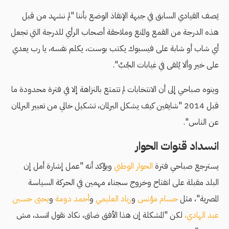
يَصف القيادي السابق في جبهة الإنقاذ الوضع بأننا "لم نشهد من قبل
هذه الدرجة من القمع والمنع وملاحقة أصحاب الرأي للدرجة التي تجعل
أي شاب أو شابة على فيسبوك يكتب بوست، يكلم نفسه، يا رب يعدي
على خير وألا يُلقى في غيابات الجُبِّ".
وينوه صباحي إلى أن الانتخابات لم تتمتع بالنزاهة إلا في فترة محدودة ما
قبل 2014 "شايفين كيف يشكل البرلمان، تشكيل خالي من تعبير البرلمان
عن الناس".
انسداد قنوات الحوار
يسترجع صباحي فترة
الحوار الوطني
ويؤكد أنه "عمل إشارة أمل إن
البلد مقبلة على انفتاح وخروج سجناء مهمين في الحركة السياسة
المصرية"، مثل
حسام مؤنس
و
زياد العليمي
و
أحمد دومة
و
يحيى حسين
عبد الهادي،
لكن "المشكلة إن هذا الأفق ضاق، نكاد نقول اتسد، مش