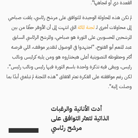
القعدة دي أو اتجاهها".
لم تكن هذه المحاولة الوحيدة للتوافق على مرشح رئاسي، يلفت صباحي
إلى محاولات أخرى لـ
لجنة المائة
التي انتهت إلى أن الأوفر حظًا من بين
المرشحين المحسوبين على الثورة هو صباحي، والمرشح الرئاسي السابق
عبد المنعم أبو الفتوح، "اجتهدوا في الوصول لتقدير موقف، اللي فرصه
أكتر وحظوظه التصويتية أعلى هيختاروه هو ومن يليه كرئيس ونائب
رئيس، ويبقى فيه تذكرة واحدة باسم الثورة فيها رئيس ونائب رئيس"،
لكن رغم موافقته على الفكرة تعثر الاتفاق "هذه اللجنة لم تبلغني أبدًا بما
وصلت إليه".
أدت الأنانية والرغبات
الذاتية لتعثر التوافق على
مرشح رئاسي