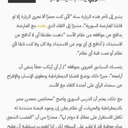
يشير إلى تأخر هذه الزيارة سنة "لأني كنت مصرًا ألا تجري الزيارة إلا لو
قابلنا المعارضة السورية"، مشيرًا إلى اللقاء الذي
عقده
مع المعارضة.
يدافع عن مواقفه من نظام الأسد "ذهبت مقتنعًا أني لا أدافع عن
الاستبداد، لم أدافع في أي يوم عن الاستبداد ولا كان ولا كنت تابعًا لأي
نظام أو تحت قبة أي نظام".
يتمسك السياسي العروبي بموقفه "لم أر أني أرتكب خطأ ينبغي أن
أراجعه"، مبررًا ذلك بوضع قضايا الديمقراطية وحقوق الإنسان والإفراج
عن سجناء الرأي على أجندة اللقاء مع الأسد.
مع ذلك، يعتبر أن الدرس السوري واضح "محتاجين نحصن مصر
بالديمقراطية والحريات، أي نظام يظن إن وجود قبضة مشددة له
تكفل الاستقرار على مظالم، لا دوام لها"، محذرًا من أن "الغضب الشعبي
مياه جوفية قد لا تظهر على السطح لكن إذا انفجرت تستطيع أن تطيح