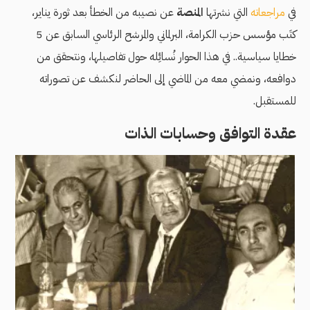
في
مراجعاته
التي نشرتها
المنصة
عن نصيبه من الخطأ بعد ثورة يناير،
كتَب مؤسس حزب الكرامة، البرلماني والمرشح الرئاسي السابق عن 5
خطايا سياسية.. في هذا الحوار نُسائِله حول تفاصيلها، ونتحقق من
دوافعه، ونمضي معه من الماضي إلى الحاضر لنكشف عن تصوراته
للمستقبل.
عقدة التوافق وحسابات الذات