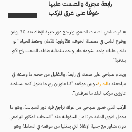
رابعة مجزرة والصمت عليها
خوفًا على غرق المركب
يفسِّر صباحي الصمت الشعبي وتراجع دور جبهة الإنقاذ بعد 30 يونيو
بوقوع الناس في معضلة الخوف، فالأولوية للأمان وحفظ الحياة "لو
داخل عليك واحد بشومة عايز واحد ببندقية يقابله، الشعب راح لأبو
بندقية".
ويندم صباحي على صمته في رابعة، والتقليل من حجم ما وصفه في
مراجعاته بـ
المجزرة
، ويبرر موقفه "كنا عاوزين زي ما بنقول كده ببساطة
عاوزين مركب البلد ما تغرقش".
المركب الذي خشي صباحي من غرقه تراجع فيه دور السياسة، وهو ما
يحمل القوى المدنية جزءًا من المسؤولية عنه "انسحاب الدكتور البرادعي
دون تشاور مع جبهة الإنقاذ التي يمثلها من موقعه في السلطة وهو