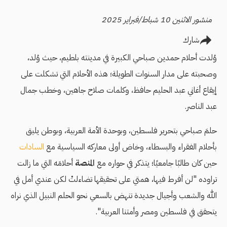
منشور الاثنين 10 شباط/فبراير 2025
شارك
وُلدت أحلام حمدين صباحي الكبيرة في مدينته بلطيم، حيث وُلد،
وصحبته على مدار السنوات الطويلة؛ هذه الأحلام التي تشكلت على
إيقاع أغاني عبد الحليم حافظ، وكلمات صلاح جاهين، وخطب جمال
عبد الناصر.
حلمَ صباحي بتحرير فلسطين، وبوحدة الأمة العربية، وبوطن يليق
بأحلام الفقراء والبسطاء، وخاض أولى معاركه السياسية مع
السادات
حين كان طالبًا جامعيًا؛ يتذكر في حواره مع
المنصة
أحلامَه التي ما زالت
تراوده "لن أفرط فيها، همتي على تحقيقها تضاءلتْ لكن عندي أمل في
الله والشعب وأجيال جديدة تنهض بالسعي نحو الحلم النبيل الذي نراه
يتحقق في فلسطين ومصر وأمتنا العربية".