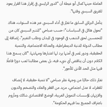
العاملة حينها كمال أبو عيطة أن "الدور الرئيسي في إقرار هذا القرار يعود
للفريق السيسي وقتها".
يتأمل البرلماني السابق ما تغيَّر في أداء السيسي عبر هذه السنوات، هناك
"تحول هائل في السياسات"؛ حسب صباحي "المشير السيسي كان من
المتحمسين لحق الشعب في الوجود في الميدان وطلب التغيير"، إضافة إلى
مطالب
الدولة المدنية الديمقراطية، والعدالة الاجتماعية، والتنمية
الحقيقية، ودور لمصر في أمتها يرد لها اعتبارها ومهابتها، "كان يسمع هذا
الكلام دون أن يناقض أي شيء فيه، بل بعض مطالبنا لعب دورًا فاعلًا
فيها مثل الحد الأدنى للأجور".
تغيَّر ذلك حاليًا من وجهة نظر صباحي
"لا تنمية حقيقية، لا إنصاف
للفقراء، لا عدل اجتماعي، مزيد من الفقر والغلاء والتضخم والديون
والارتهان لمؤسسات التمويل الغربية، الوضع الاقتصادي شائك ومأزوم
باعتراف الجميع بما فيهم الحكومة".