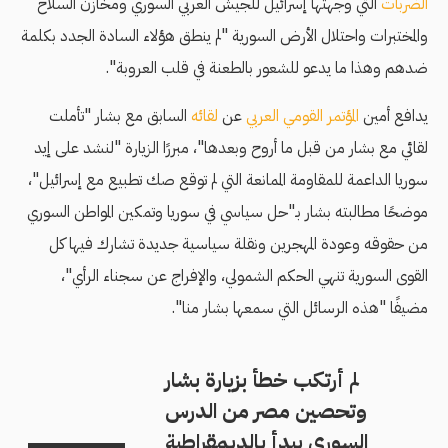
الضربات
التي وجهتها إسرائيل للجيش العربي السوري ومخازن السلاح
والمختبرات واحتلال الأرض السورية
"لم ينطق هؤلاء السادة الجدد بكلمة
ضدهم وهذا ما يدعو للشعور بالطعنة في قلب العروبة".
يدافع أمين
المؤتمر القومي العربي
عن
لقائه
السابق مع بشار "تأملت
لقائي مع بشار من قبل ما أروح وبعدها"، مبررًا الزيارة "لنشد على إيد
سوريا الداعمة للمقاومة الممانعة التي لم توقع صك تطبيع مع إسرائيل"،
موضحًا مطالبته بشار بـ"حل سياسي في سوريا وتمكين المواطن السوري
من حقوقه وعودة المهجرين ونقلة سياسية جديدة تشارك فيها كل
القوى السورية تنهي الحكم الشمولي، والإفراج عن سجناء الرأي"،
مضيفًا "هذه الرسائل التي سمعها بشار منا".
لم أرتكب خطأ بزيارة بشار
وتحصين مصر من الدرس
السوري يبدأ بالديمقراطية