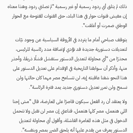
ذلك لم يتلق أي ردود رسمية أو غير رسمية "لم تصلني ردود وهذا معناه
إن مفيش قنوات حوار في هذا البلد، حتى القنوات المفتوحة مع الحوار
الوطني ضمرت أو أغلقت".
يتوقف صباحي أمام ما يتردد في الأروقة السياسية عن وجود نيّات
لتعديلات دستورية جديدة قد تؤدي لإضافة مدد رئاسية للرئيس،
محذرًا من "أي محاولة لتعديل الدستور ستفشل فشلًا ذريعًا، وأحذر
منها، وأذكر أن سوابقنا التاريخية في الإقدام على تعديل الدستور على
هذا النحو شفنا عاقبته إيه، لن تتسامح مصر مهما كان حالتها ولن
تسمح ولن تمرر تعديل دستوري جديد يمد فترة الرئاسة".
ولا يعتقد أن رد الفعل سيكون قاصرًا على المعارضة، قال "مش إحنا
اللي هنعمل، مصر كلها هتعمل، قناعتي إن مصر لن تقبل ولا تتحمل
الدخول في مثل هذه المغامرة الفاشلة، وأقول أي محاولة لتعديل
الدستور يعرف من يقدم عليها أنه يلحق الضرر بمصر وبنفسه".