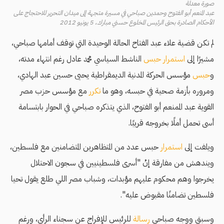
صورة معدلة
عبد المنعم أبو الفتوح وحمدين صباحي في مسيرة متجهة إلى ميدان التحرير للاحتجاج على
الأحكام الصادرة بحق الرئيس المخلوع حسني مبارك، 5 يونيو 2012
لم تكن قضية علاء عبد الفتاح الحالة الوحيدة التي توقف أمامها صباحي،
مشيرًا إلى
استمرار حبس
الناشط السياسي محمد عادل رغم انتهاء مدته،
و
حبس
مؤسس الحركة المدنية الديمقراطية يحيى حسين عبد الهادي،
ومروره بأزمة صحية في حبسه، وهو ما
تكرر
مع مؤسس حزب مصر
القوية عبد الممنعم أبو الفتوح، الذي يتذكره صباحي في الحوار بابتسامة
أسى تحمل أملًا بخروجه قريبًا.
ويلفت إلى
استمرار
حبس عدد من المتظاهرين المتضامنين مع فلسطين،
ويندهش من مفارقة إنْ "أسرى فلسطينيين في سجون الاحتلال
يخرجوا وهم محكوم عليهم مؤبدات، وشباب مصر اللي طلع يقول تحيا
فلسطين تضامنًا مقبوض عليه".
وسبق ووجه صباحي
رسالة
للرئيس للإفراج عن سجناء الرأي، ورغم