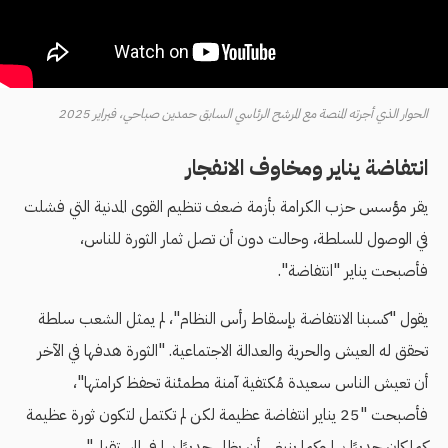
الحوار الذي أجرته المنصة مع المرشح الرئاسي السابق حمدين صباحي، فبراير 2025
انتفاضة يناير ومخاوف الانفجار
يقر مؤسس حزب الكرامة بأزمة ضعف تنظيم القوى المدنية
التي فشلت
في الوصول للسلطة، وحالت دون أن تصل ثمار الثورة للناس،
فأصبحت يناير "انتفاضة".
يقول "كسبنا الانتفاضة بإسقاط رأس النظام"، لم يمثل الشعب سلطة
تحقق له العيش والحرية والعدالة الاجتماعية. "الثورة هدفها في الآخر
أن تعيش الناس سعيدة مُكتفية آمنة مطمئنة تحفظ كرامتها"،
فأصبحت "25 يناير انتفاضة عظيمة لكن لم تكتمل لتكون ثورة عظيمة
كما كان جديرًا بها وكما ينبغي أن يظل جديرًا بها في المستقبل".