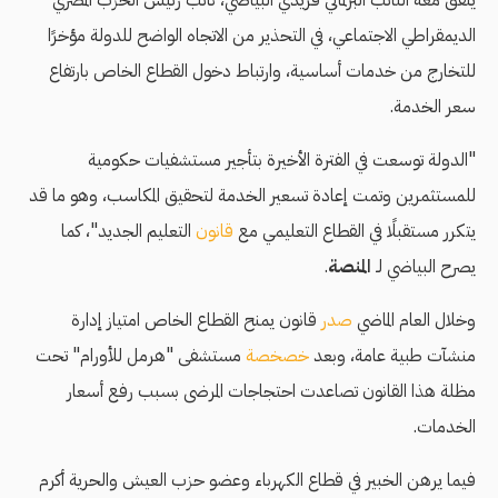
يتفق معه النائب البرلماني فريدي البياضي، نائب رئيس الحزب المصري
الديمقراطي الاجتماعي، في التحذير من الاتجاه الواضح للدولة مؤخرًا
للتخارج من خدمات أساسية، وارتباط دخول القطاع الخاص بارتفاع
سعر الخدمة.
"الدولة توسعت في الفترة الأخيرة بتأجير مستشفيات حكومية
للمستثمرين وتمت إعادة تسعير الخدمة لتحقيق المكاسب، وهو ما قد
يتكرر مستقبلًا في القطاع التعليمي مع
قانون
التعليم الجديد"، كما
يصرح البياضي لـ
المنصة
.
وخلال العام الماضي
صدر
قانون يمنح القطاع الخاص امتياز إدارة
منشآت طبية عامة، وبعد
خصخصة
مستشفى "هرمل للأورام" تحت
مظلة هذا القانون تصاعدت احتجاجات المرضى بسبب رفع أسعار
الخدمات.
فيما يرهن الخبير في قطاع الكهرباء وعضو حزب العيش والحرية أكرم