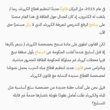
في عام 2015، مرَّر البرلمان
قانونًا
جديدًا لتنظيم قطاع الكهرباء، ربما لم
يلتفت له الكثيرون، إذ كان الجدال حول الطاقة في هذا العام منصبًا
على
برنامج
الرفع التدريجي لتعريفة الكهرباء، الذي لا
يزال
مستمرًا حتى
الآن.
لكن القانون انطوى على مادة تسمح بخصخصة الكهرباء لم نشعر بآثارها
إلا قبل أسابيع عندما أعلنت الحكومة عن
السماح
بأول صفقة تبيع
فيها محطات كهرباء غير مملوكة للحكومة الطاقة للجمهور مباشرة،
وبالتزامن صدر
قانون
جديد لتنظيم قطاع مياه الشرب، يحمل نصوصًا
لخصخصة القطاع شديدة التشابه مع قانون الكهرباء.
فهل نحن على أعتاب حقبة جديدة من خصخصة سلع أساسية مثل
المياه والكهرباء ظلت تُعامل عقودًا طويلة باعتبارها خدمةً غير قابلة
للتسليع؟