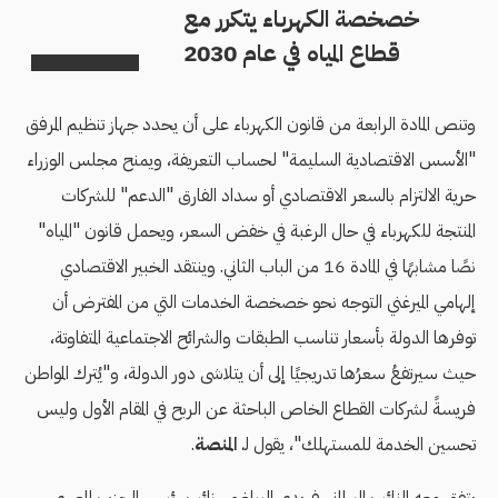
خصخصة الكهرباء يتكرر مع
قطاع المياه في عام 2030
وتنص المادة الرابعة من قانون الكهرباء على أن يحدد جهاز تنظيم المرفق
"الأسس الاقتصادية السليمة" لحساب التعريفة، ويمنح مجلس الوزراء
حرية الالتزام بالسعر الاقتصادي أو سداد الفارق "الدعم" للشركات
المنتجة للكهرباء في حال الرغبة في خفض السعر، ويحمل قانون "المياه"
نصًا مشابهًا في المادة 16 من الباب الثاني. وينتقد الخبير الاقتصادي
إلهامي الميرغني التوجه نحو خصخصة الخدمات التي من المفترض أن
توفرها الدولة بأسعار تناسب الطبقات والشرائح الاجتماعية المتفاوتة،
حيث سيرتفعُ سعرُها تدريجيًا إلى أن يتلاشى دور الدولة، و"يُترك المواطن
فريسةً لشركات القطاع الخاص الباحثة عن الربح في المقام الأول وليس
تحسين الخدمة للمستهلك"، يقول ل
ـ المنصة
.