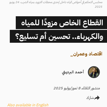
محابس التحكم في أحواض المياه داخل إحدى محطات التزويد بمياه الشرب، 24 يونيو
2025
القطاع الخاص مزودًا للمياه
والكهرباء.. تحسين أم تسليع؟
اقتصاد وعمران
_
أحمد البرديني
منشور الثلاثاء 8 تموز/يوليو 2025
شارك
Also available in English