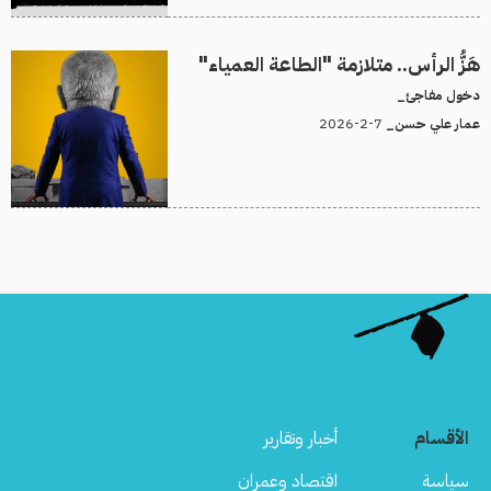
هَزُّ الرأس.. متلازمة "الطاعة العمياء"
دخول مفاجئ_
7-2-2026
عمار علي حسن_
الأقسام
أخبار وتقارير
سياسة
اقتصاد وعمران