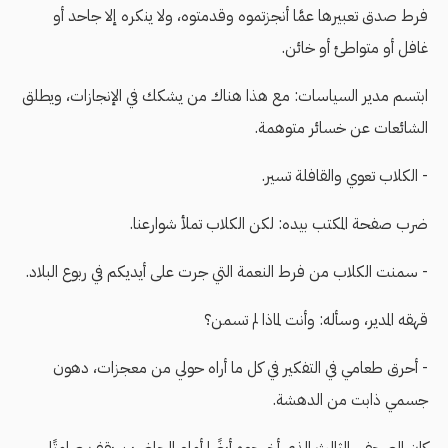
فرط صدق تعبيرها عمَّا أنجزتموه وقدمتوه، ولا ينكره إلا جاحد أو
غافل أو متواطئ أو خائن.
ابتسم مدير السياسات: مع هذا هناك من يشكك في الإنجازات، ويطلق
الشائعات عن خسائر متوهمة.
- الكلاب تعوي والقافلة تسير.
ضرب صفحة المكتب بيده: لكن الكلاب تملأ شوارعنا.
- سمنت الكلاب من فرط النعمة التي جرت على أيديكم في ربوع البلاد.
قهقه المدير، وسأله: وأنت لماذا لم تسمن؟
- أحرق طعامي في التفكير في كل ما أراه حولي من معجزات، دهون
جسمي ذابت من الدهشة.
كان الصحفي الثالث الذي أخرجوه أيضًا أمام الحاضرين يقف صامتًا،