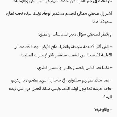
ثم التفت إلى كبير الأمن: من تحدث فيهم عن أنهار المش والملوخية؟
أشار إلى صحفي ممتلئ الجسم مستدير الوجه، ترتبك عيناه تحت نظارة
سميكة: هذا.
لم ينتظر الصحفي سؤال مدير السياسات، وانطلق:
- المش أكثر الأطعمة ملوحة، والفقراء ملح الأرض، وهنا قصدت أن
الأغلبية الكاسحة من الشعب ستشعر بآثار الإنجازات العظيمة.
- لكننا نعد الناس بالعسل واللبن والسمن البلدي.
- بعد امتلاء بطونهم سيكونون في حاجة إلى شيء يعقدون به ريقهم،
حاجة حرشة كما يقول أولاد البلد، وليس هناك أفضل من المش لهذه
المهمة.
- والملوخية؟