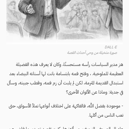
DALL·E
صورة متخيلة من وحي أحداث القصة
هز مدير السياسات رأسه مستحسنًا، وكان لا يعرف هذه الفضيلة
العظيمة للملوخية. ، وفتح فمه بابتسامة بانت لها أسنانه البيضاء بعد
استبدال القديمة المثرمة، لكن لم يلبث أن زم فمه، وقطب جبينه، وسأل
في جدية: وماذا عن الألوان الأخرى؟
- موجودة بفضل الله، فالفاكهة على اختلاف أنواعها تملأ الأسواق، حتى
تعب الناس من أكلها.
عاد إلى الصحفي النحيف، وسأله: هل كنت تقصد تصدير ما فاض عن