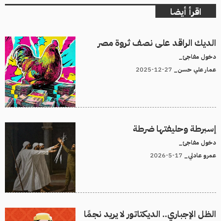
اقرأ أيضا
الديك الراقد على نصف ثروة مصر
دخول مفاجئ_
27-12-2025
عمار علي حسن_
إسبرطة وحليفتها ضرطة
دخول مفاجئ_
17-5-2026
عمرو عادلي_
الظل الإجباري.. الديكتاتور لا يريد نجمًا