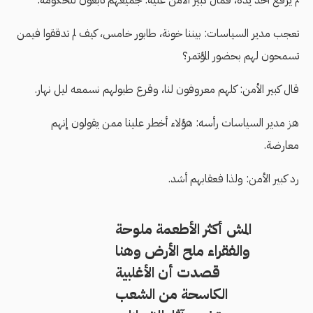
لم يرفع أحدٌ يده، فمال كبير الأمن عليه: جميعهم تابعون للحكومة.
تعجب مدير السياسات: بيننا خونة، طابور خامس، كيف لم تدققوا فيمن
تسمحون لهم بحضور المؤتمر؟
قال كبير الأمن: كلهم معروفون لنا، وقرع طبولهم نسمعه ليل نهار.
هز مدير السياسات رأسه: هؤلاء أخطر علينا ممن يقولون إنهم
معارضة.
رد كبير الأمن: ولذا فعقابهم أشد.
المش أكثر الأطعمة ملوحة
والفقراء ملح الأرض وهنا
قصدت أن الأغلبية
الكاسحة من الشعب