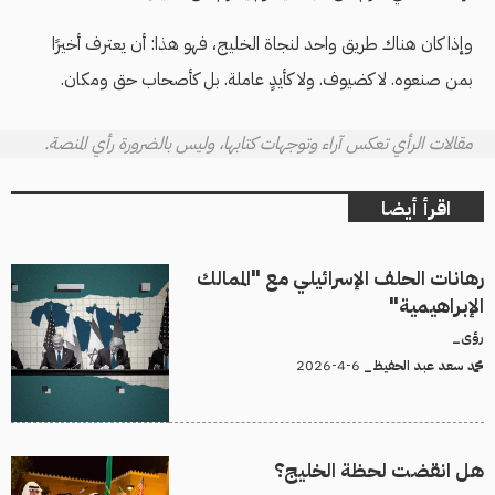
وإذا كان هناك طريق واحد لنجاة الخليج، فهو هذا: أن يعترف أخيرًا
بمن صنعوه. لا كضيوف. ولا كأيدٍ عاملة. بل كأصحاب حق ومكان.
مقالات الرأي تعكس آراء وتوجهات كتابها، وليس بالضرورة رأي المنصة.
اقرأ أيضا
رهانات الحلف الإسرائيلي مع "الممالك
الإبراهيمية"
رؤى_
6-4-2026
محمد سعد عبد الحفيظ_
هل انقضت لحظة الخليج؟