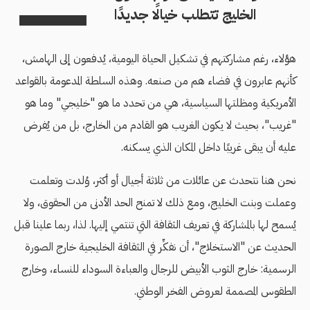
الخليج تتطلب خيالًا جديدًا
هؤلاء، رغم مشاركتهم في تشكيل الحياة اليومية، يُدفعون إلى الهامش،
كأنهم عابرون في فضاء هم من صنعه. وهذه السلطة المدعومة بالقواعد
الأمريكية ومظلتها السياسية، هي من تحدد ما هو "خليجي" وما هو
"غريب"، بحيث لا يكون الغريب هو القادم من الخارج، بل من يُفرض
عليه أن يبقى غريبًا داخل المكان الذي يسكنه.
نحن هنا نتحدث عن عائلات من ثلاثة أجيال أو أكثر، وُلدت وتعلمت
وعملت وبنت الخليج، ومع ذلك لا تمنح الحد الأدنى من الحقوق، ولا
يُسمح لها بالمشاركة في تعريف الثقافة التي تنتمي إليها. لذا، ربما علينا قبل
الحديث عن "الاستخلاج"، أن نفكِّر في الثقافة الخليجية خارج الصورة
الرسمية: خارج الثوب الأبيض للرجال والعباءة السوداء للنساء، وخارج
الطقوس المصممة لعروض الفخر الوطني.