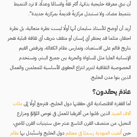
أن نبني معرفة خليجية بذاتها، أكثر ثقةً واتساعًا وعدلًا، لا ترد التنميط
بتنميط مضاد، ولا تستبدل مركزيةً قديمةً بمركزية جديدة".
أريد أن أوضح للأستاذ سليمان أنها أولًا ليست نظرة متعالية، بل نظرة
احتقار، مثلما قد يحتقر أي إنسان أو مثقف شريف أي ثقافة قبلية تفخر
بتاريخ قائم على الاستعباد، وتمارس نظام الكفالة، وترفض القيم
الإنسانية العليا مثل المساواة والحرية بين جميع البشر، وتستخدم
الخصوصية الثقافية لتبرير انتزاع الحقوق الأساسية للمعلمين والعمال
الذين بنوا مدن الخليج.
علامَ يحقدون؟
أما القفزة الاقتصادية التي حققتها دول الخليج، فترجع أولًا إلى
مئات
آلاف العبيد
الذين جُلبوا من أفريقيا للعمل في غوص اللؤلؤ ومزارع
النخيل، من منتصف القرن التاسع عشر حتى ستينيات القرن الماضي،
حين
أُلغيت العبودية رسميًا في معظم
دول الخليج واستُبدل بها
نظام