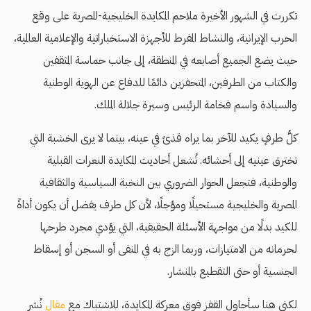
تكررت في الشهور الأخيرة ملاحم المكايدة الخليجية-المصرية على وقع
الحرب الإيرانية، والنشاط المفرط للأجهزة الاستخباراتية والإعلامية العالمية،
حيث يضع الجميع أصابعه في المنطقة، إلى جانب حماسة المثقفين
والكتاب من الطرفين، المتحفزين دائمًا للدفاع عن الهوية الوطنية
والسيادة واسم فخامة الرئيس وسيرة جلالة الملك.
كلُّ طرفٍ يكيد للآخر بما يراه قذىً في عينه، بينما لا يرى الخشبة التي
تخترق عينيه إلى أحشائه. تُشعل أحاديث المكايدة النعرات القبلية
والوطنية، فتجعل الحوار الضروري بين النخبة السياسية والثقافية
المصرية والخليجية مستحيلًا ومؤجلًا، لأن كل طرف يفضل أن يكون أداةً
للكيد بدلًا من مواجهة الأسئلة الحقيقية، التي يؤدي مجرد طرحها
لحرمانه من الامتيازات، وربما الزج به في المنفى أو السجن أو إسقاط
الجنسية أو حتى التقطيع بالمنشار.
لكني هنا سأحاول القفز فوق معركة المكايدة، للاشتباك مع
مقال
نُشر