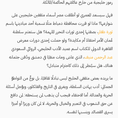
رموز خليجية من خارج عائلاتهم الحاكمة/المالكة.
فهل سيسعد المعمري لو أطلقت مصر أسماء مثقفين خليجيين على
شوارعها؟ ماذا لو قررت محافظة دمياط مثلًا تسمية أحد ميادينها باسم
ثورة ظفار
، بصفتها إحدى ثورات التحرر الملهمة؟ هل ستعتبر سلطنة
عُمان الأمر احتفاءً أم مكايدة؟ ولو حملت إحدى دورات معرض
القاهرة الدولي للكتاب اسم عميد الأدب الخليجي، الروائي السعودي
عبد الرحمن منيف
، الذي عاش ومات منفيًا في دمشق ودُفن جثمانه
هناك، هل سيُنظر إلى ذلك كاحترام متبادل؟
ما يريده بعض مثقفي الخليج ليس تبادلًا ثقافيًا، بل نوعٌ من التواطؤ
الجمالي: أدب يهادن السلطة، ويغرق في التاريخ والفلكلور، ويؤجل أسئلة
الحرية والعدالة. أما الاحتفاء فيجب أن يذهب لمن يستحقه: لمن دافع
عن حق الشعوب في التعبير والخيال والحرية، لا لمن كان وزيرًا أو أميرًا
يسرق القصائد وينسبها لنفسه.