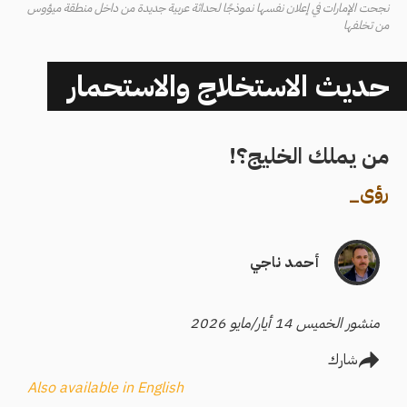
نجحت الإمارات في إعلان نفسها نموذجًا لحداثة عربية جديدة من داخل منطقة ميؤوس
من تخلفها
حديث الاستخلاج والاستحمار
من يملك الخليج؟!
رؤى
_
أحمد ناجي
منشور الخميس 14 أيار/مايو 2026
شارك
Also available in English