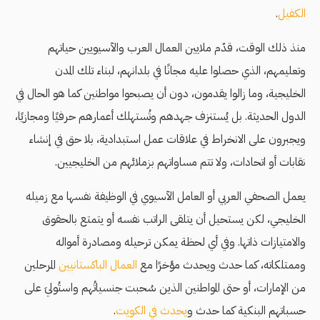
الكفيل
.
منذ ذلك الوقت، قدّم ملايين العمال العرب والآسيويين حياتهم
وتعليمهم، الذي حصلوا عليه مجانًا في بلدانهم، لبناء تلك المدن
الخليجية، وما زالوا يقدمون، دون أن يصبحوا مواطنين كما هو الحال في
الدول الحديثة. بل يُستنزف جهدهم وتُستهلك أعمارهم حرفيًا ومجازيًا،
ويجبرون على الانخراط في علاقات عمل استبدادية، بلا حق في إنشاء
نقابات أو اتحادات، ولا تتم مساواتهم بزملائهم من الخليجيين.
يعمل الصحفي العربي أو العامل الآسيوي في الوظيفة نفسها مع زميله
الخليجي، لكن يستحيل أن يتلقى الراتب نفسه أو يتمتع بالحقوق
والامتيازات ذاتها. وفي أي لحظة يمكن ترحيله ومصادرة أمواله
وممتلكاته، كما حدث ويحدث مؤخرًا مع
العمال الباكستانيين
المرحلين
من الإمارات، أو حتى المواطنين الذين سُحبت جنسياتُهم واستُوليَ على
حسباتهم البنكية كما حدث و
يحدث في الكويت
.