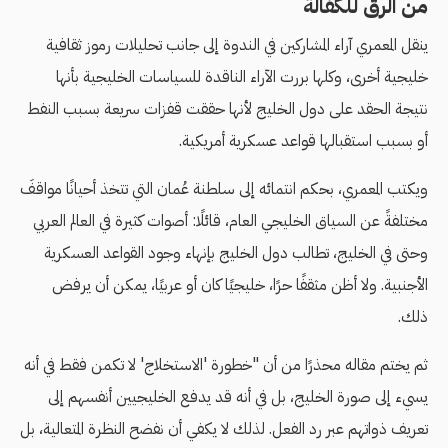
من الرق للكفالة
ينقل المعمري آراء المشاركين في الندوة إلى جانب تحليلات رموز ثقافية
خليجية أخرى، وكلها بررت الآراء الناقدة للسياسات الخليجية بأنها
نتيجة الحقد على دول الخليج لأنها حققت قفزات سريعة بسبب النفط
أو بسبب استقبالها قواعد عسكرية أمريكية.
ويكتب المعمري، بحكم انتمائه إلى سلطنة عُمان التي تتخذ أحيانًا مواقفَ
مختلفةً عن السياق الخليجي العام، قائلًا: أصوات كثيرة في العالم العربي
وحتى في الخليج، تطالب دول الخليج بإنهاء وجود القواعد العسكرية
الأجنبية. ولا أظن مثقفًا حرًا، خليجيًا كان أو عربيًا، يمكن أن يرفض
ذلك.
ثم يختم مقاله محذرًا من أن "خطورة 'الاستخلاج' لا تكمن فقط في أنه
يسيء إلى صورة الخليج، بل في أنه قد يدفع الخليجيين أنفسهم إلى
تعريف ذواتهم عبر رد الفعل. لذلك لا يكفي أن نفضح النظرة المتعالية، بل