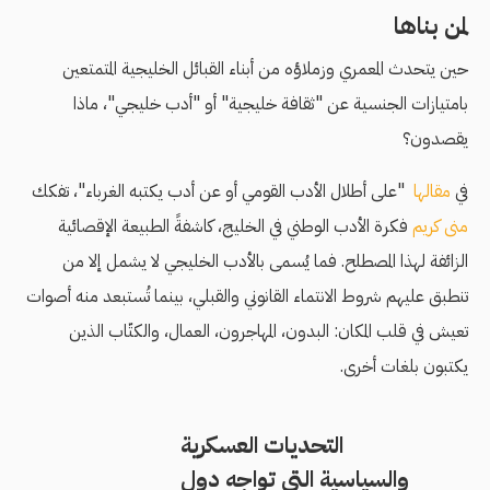
لمن بناها
حين يتحدث المعمري وزملاؤه من أبناء القبائل الخليجية المتمتعين
بامتيازات الجنسية عن "ثقافة خليجية" أو "أدب خليجي"، ماذا
يقصدون؟
في
مقالها
"على أطلال الأدب القومي أو عن أدب يكتبه الغرباء"، تفكك
منى كريم
فكرة الأدب الوطني في الخليج، كاشفةً الطبيعة الإقصائية
الزائفة لهذا المصطلح. فما يُسمى بالأدب الخليجي لا يشمل إلا من
تنطبق عليهم شروط الانتماء القانوني والقبلي، بينما تُستبعد منه أصوات
تعيش في قلب المكان: البدون، المهاجرون، العمال، والكتّاب الذين
يكتبون بلغات أخرى.
التحديات العسكرية
والسياسية التى تواجه دول