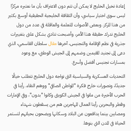
إعادة تخيل الخليج لا يمكن أن تتم دون الاعتراف بأن ما نعتبره مركزًا
ليس سوى اختيار سياسي، وأن الثقافة الخليجية الحقيقية أوسع بكثير
من هذا المركز. وبعض الأصوات المتعلمة والعاقلة في عدد من دول
الخليج تدرك حقيقة هذا الأمر، وأصبحت تنادي بشكل علنى بتغييرات
جذرية في نظم الإقامة والتجنيس، آخرها
مقال
سلطان القاسمي، الذي
دعى إلى تجنيد المقيمين وضمهم إلى الجيش الوطني، مع وعود
بمسارات تجنيس أفضل وأسرع.
التحديات العسكرية والسياسية التى تواجه دول الخليج تتطلب خيالًا
جديدًا، وتصورات خارج فكرة "المواطن الصافي" ووهم النقاء. رأينا في
الحرب الأخيرة من ماتوا في الجيش الكويتى وكانوا "بدون"، وفي الإمارات
وقطر والبحرين رأينا العمال المهاجرين هم من يسقطون شهداء
ومصابين بينما يدافعون عن البلاد وسكانها ويضحون بحياتهم لتستمر
الحياة في المدن التي بنوها.