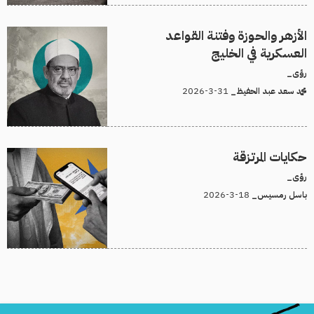
الأزهر والحوزة وفتنة القواعد
العسكرية في الخليج
رؤى_
31-3-2026
محمد سعد عبد الحفيظ_
حكايات المرتزقة
رؤى_
18-3-2026
باسل رمسيس_