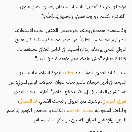
مؤخرًا في جريدة "عمان" للأستاذ سليمان المعمري، حمل عنوان
"القاهرة تكتب، وبيروت تطبع، والخليج يُستَخْلَج!"
والاستخلاج مصطلح يصف نظرة بعض المثقفين العرب الاستعلائية
لنظرائهم الخليجيين، انطلاقًا من صور نمطية كلاسيكية؛ كأن يفتتح
الروائي المصري يوسف زيدان أمسيته في النادي الثقافي بمسقط عام
2015 بعبارة "مش عندكم معيز ونقعد كده في القمر".
سبب كتابة المعمري للمقال هو
تغطيته
لندوة افتراضية أقيمت في
الدوحة في أبريل/نيسان الماضي تحت عنوان "تحولات الوعي المعرفي: من
الاستشراق الكلاسيكي إلى الاستخلاج المعاصر"، أدارها
الباحث اليمني
فوزي الغويدي
، وشارك فيها الروائي والباحث العُماني
محمد اليحيائي
،
والباحثة السعودية
ميساء الخواجة
، والكاتب والصحفي الكويتي إبراهيم
المليفي، والإعلامي العراقي المقيم في موسكو سلام مسافر.