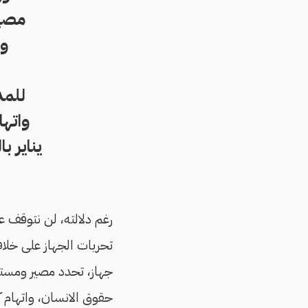
مصير
ور
للمد
يناير 
جهاز، تحدد مصير ومستق