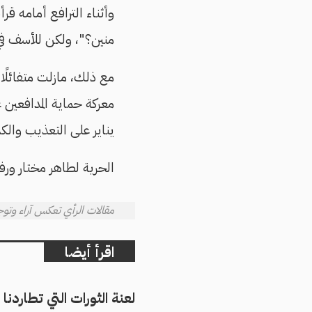
وأثناء الترافع أمامه قر
منين؟"، ولكن للأسف في
مع ذلك، مازلت متفائلً
معركة حماية المدافعين 
يناير على التعذيب والك
الحرية لطاهر مختار ورف
مقالات الرأي تعكس آراء وتوجه
اقرأ أيضا
لعنة الثورات التي تطاردن