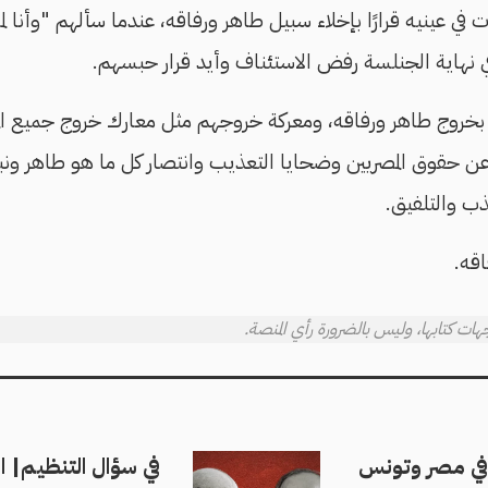
أت في عينيه قرارًا بإخلاء سبيل طاهر ورفاقه، عندما سألهم "وأنا
 نهاية الجنلسة رفض الاستئناف وأيد قرار حبسهم.
ا بخروج طاهر ورفاقه، ومعركة خروجهم مثل معارك خروج جميع ا
عن حقوق المصريين وضحايا التعذيب وانتصار كل ما هو طاهر ونبيل
ذب والتلفيق.
اقه.
ات كتابها، وليس بالضرورة رأي المنصة.
ا في مصر وتونس
في سؤال التنظيم| ا