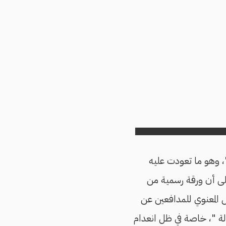
رة 25 يناير بمصطلح "أحداث"، وهو ما تعودت عليه
ناير بالثورة، ولكن سنركز على أن ورقة رسمية من
المعنوي للمدافعين عن
"هدم مؤسسات الدولة "، خاصة في ظل انعدام