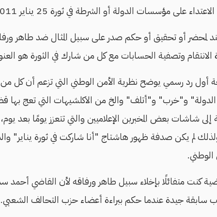
داء على مؤسسات الدولة أو الشرطة في ثورة 25 يناير 2011.
د لمحضر أو تحقيق أو حكم صدر على سبيل المثال ضد طاهر ورفاق
 الانتقام وتصفية الحسابات مع كل من شارك في الثورة هو العنو
ولة" و"خرب" و"أتلف" والخ من الاكلشيهات التي تعج بها قضاي
ة إلى شاشات بعض المخبرين الإعلاميين والتي تتعزز يومًا بعد يو
ذلك لم يكن صدفة ظهور هاشتاج "أنا شاركت في ثورة يناير" وا
الوطني.
ضية كنت متفائلًا بإخلاء سبيل طاهر ورفاقه لأن القاضي أحمد 
 سابقة جيدة عندما حكم ببراءة أعضاء حزب التحالف الشعبي.