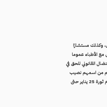
، وكذلك مستشارًا
 مع الأطباء عموما
ضال القانوني للحق في
لهم من اسمهم نصيب
ومنهم الطبيب طاهر مختار، وهو المحبوس على ذمة أكبر فضيحة قضائية منذ قيام ثورة 25 يناير حتى