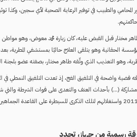
ر المحامي والطبيب في توفير الرعاية الصحية لأي سجين، وكذا توث
حاكمتهم.
اهر مختار قبل القبض عليه، كان زيارة محمد معوض، وهو مواطن
سة الحقانية وهو يتلقى العلاج حاليًا بمستشفي المطرية، بعد إز
ية، وهو التعذيب الذي وثّقه طاهر مختار، بصفته عضو بلجنة الحر
ه قضية واضحة في التلفيق الفج، إذ تعدت التلفيق النمطي في ا
ـ"مشاركة (...) بأحداث العنف والتعدى على قوات الشرطة والتي شه
(أحداث) 25 يناير عام 2011 واستغلالهم لتلك الذكرى للسيطرة على القاعدة ا
قة رسمية من جهاز، تحدد