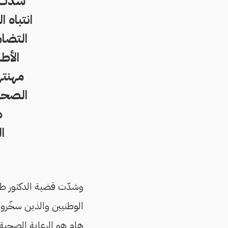
شدّت 
انتباه
التضا
الأط
مهنته
الصحة 
ه
ا
وشدّت قضية الدكتور طا
الوطنيين والذين سخّرو
هام هو الرعاية الصحية