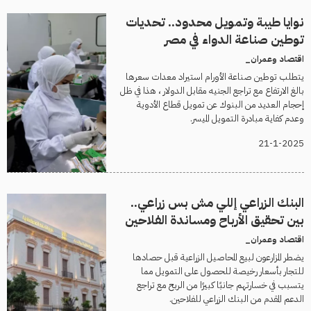
نوايا طيبة وتمويل محدود.. تحديات
توطين صناعة الدواء في مصر
اقتصاد وعمران_
يتطلب توطين صناعة الأورام استيراد معدات سعرها
بالغ الارتفاع مع تراجع الجنيه مقابل الدولار ، هذا في ظل
إحجام العديد من البنوك عن تمويل قطاع الأدوية
وعدم كفاية مبادرة التمويل الميسر.
21-1-2025
البنك الزراعي إللي مش بس زراعي..
بين تحقيق الأرباح ومساندة الفلاحين
اقتصاد وعمران_
يضطر المزارعون لبيع المحاصيل الزراعية قبل حصادها
للتجار بأسعار رخيصة للحصول على التمويل مما
يتسبب في خسارتهم جانبًا كبيرًا من الربح مع تراجع
الدعم المقدم من البنك الزراعي للفلاحين.