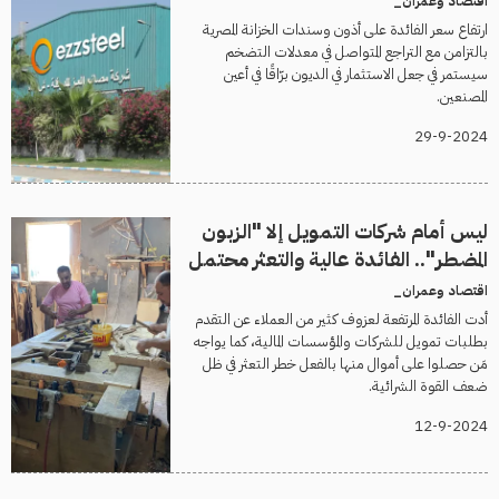
اقتصاد وعمران_
ارتفاع سعر الفائدة على أذون وسندات الخزانة المصرية
بالتزامن مع التراجع المتواصل في معدلات التضخم
سيستمر في جعل الاستثمار في الديون برّاقًا في أعين
المصنعين.
29-9-2024
ليس أمام شركات التمويل إلا "الزبون
المضطر".. الفائدة عالية والتعثر محتمل
اقتصاد وعمران_
أدت الفائدة المرتفعة لعزوف كثير من العملاء عن التقدم
بطلبات تمويل للشركات والمؤسسات المالية، كما يواجه
مَن حصلوا على أموال منها بالفعل خطر التعثر في ظل
ضعف القوة الشرائية.
12-9-2024