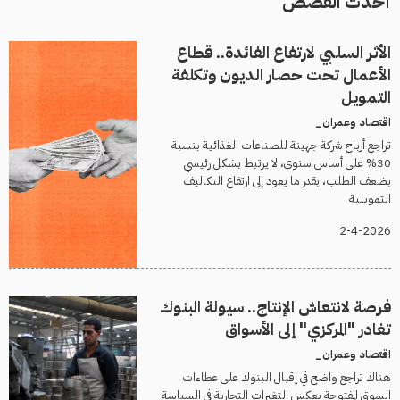
أحدث القصص
الأثر السلبي لارتفاع الفائدة.. قطاع
الأعمال تحت حصار الديون وتكلفة
التمويل
اقتصاد وعمران_
تراجع أرباح شركة جهينة للصناعات الغذائية بنسبة
30% على أساس سنوي، لا يرتبط بشكل رئيسي
بضعف الطلب، بقدر ما يعود إلى ارتفاع التكاليف
التمويلية
2-4-2026
فرصة لانتعاش الإنتاج.. سيولة البنوك
تغادر "المركزي" إلى الأسواق
اقتصاد وعمران_
هناك تراجع واضح في إقبال البنوك على عطاءات
السوق المفتوحة يعكس التغيرات التجارية في السياسة