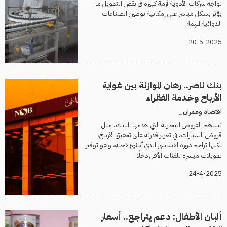
تواجه شركات الأدوية أزمة كبيرة في نقص التمويل ما
يؤثر بشكل مباشر على إمكانية توطين الصناعات
الدوائية المهمة.
20-5-2025
بنك ناصر.. رهان الموازنة بين غواية
الأرباح وخدمة الفقراء
اقتصاد وعمران_
تساهم القروض التجارية التي يقدمها البنك، مثل
قروض السيارات، في تعزيز قدرته على تحقيق الأرباح،
لكنها تزاحم دوره الأساسي الذي أنشئ لأجله، وهو توفير
تمويلات ميسرة للفئات الأقل دخلًا.
24-4-2025
ألبان الأطفال: دعم يتراجع.. أسعار