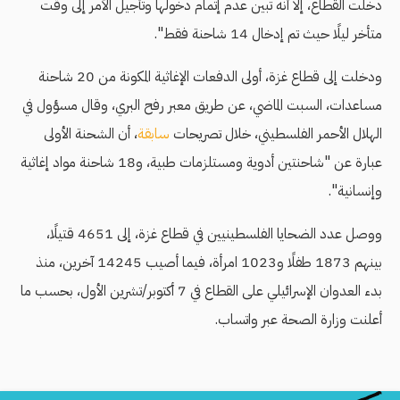
دخلت القطاع، إلا أنّه تبين عدم إتمام دخولها وتأجيل الأمر إلى وقت
متأخر ليلًا حيث تم إدخال 14 شاحنة فقط".
ودخلت إلى قطاع غزة، أولى الدفعات الإغاثية المكونة من 20 شاحنة
مساعدات، السبت الماضي، عن طريق معبر رفح البري، وقال مسؤول في
الهلال الأحمر الفلسطيني، خلال تصريحات
سابقة
، أن الشحنة الأولى
عبارة عن "شاحنتين أدوية ومستلزمات طبية، و18 شاحنة مواد إغاثية
وإنسانية".
ووصل عدد الضحايا الفلسطينيين في قطاع غزة، إلى 4651 قتيلًا،
بينهم 1873 طفلًا و1023 امرأة، فيما أصيب 14245 آخرين، منذ
بدء العدوان الإسرائيلي على القطاع في 7 أكتوبر/تشرين الأول، بحسب ما
أعلنت وزارة الصحة عبر واتساب.