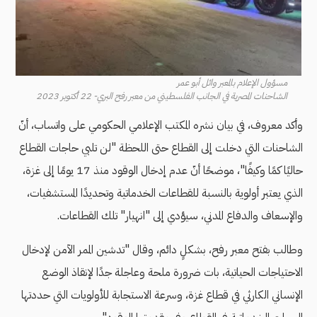
مسؤول الإعلام بالمعبر وائل أبو عمر
الشاحنات المصرية في الجانب الفلسطيني من معبر رفح البري- 22 أكتوبر 2023
وأكد معروف، في بيان نشره المكتب الإعلامي الحكومي على واتساب، أنّ
الشاحنات التي دخلت إلى القطاع حتى اللحظة "لن تلبي حاجات القطاع
حاليًا كمًا وكيفًا"، موضحًا أنّ عدم إدخال الوقود منذ 17 يومًا إلى غزة،
الذي يعتبر أولوية بالنسبة للقطاعات الخدماتية وتحديدًا المستشفيات،
والإسعاف والدفاع المدني، سيؤدي إلى "انهيار" تلك القطاعات.
وطالب بفتح معبر رفح، بشكلٍ دائم، وقال "تدشين الممر الآمن لإدخال
الاحتياجات الحياتية، بات ضرورة ملحة وعاجلة جدًا لإنقاذ الوضع
الإنساني الكارثي في قطاع غزة، وسرعة الاستجابة للأولويات التي حددتها