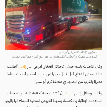
مسؤول الإعلام بالمعبر وائل أبو عمر
الشاحنات المصرية في الجانب الفلسطيني من معبر رفح البري- 22 أكتوبر 2023
وقال المتحدث باسم جيش الاحتلال أفيخاي أدرعي، عبر
إكس
"أطلقت
دبابة لجيش الدفاع قبل قليل نيرانها عن طريق الخطأ وأصابت موقعا
مصريًا بالقرب من الحدود في منطقة كرم أبو سالم".
وقالت وسائل إعلام
دولية
، إنّ "17 شاحنة كدفعة ثانية من شاحنات
المساعدات الإغاثية والمتكدسة بمدينة العريش مُنتظرة السماح لها بالمرور،