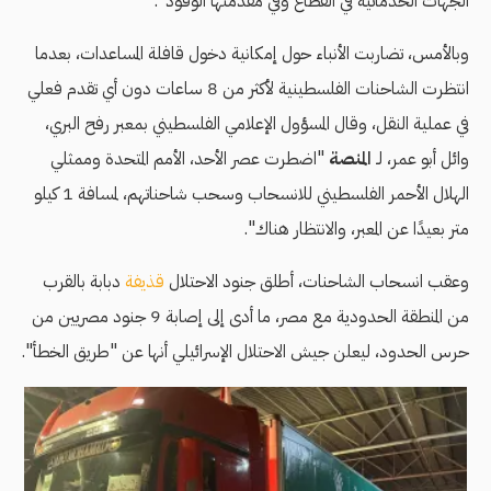
الجهات الخدماتية في القطاع وفي مقدمتها الوقود".
وبالأمس، تضاربت الأنباء حول إمكانية دخول قافلة المساعدات، بعدما
انتظرت الشاحنات الفلسطينية لأكثر من 8 ساعات دون أي تقدم فعلي
في عملية النقل، وقال المسؤول الإعلامي الفلسطيني بمعبر رفح البري،
وائل أبو عمر، لـ
المنصة
"اضطرت عصر الأحد، الأمم المتحدة وممثلي
الهلال الأحمر الفلسطيني للانسحاب وسحب شاحناتهم، لمسافة 1 كيلو
متر بعيدًا عن المعبر، والانتظار هناك".
وعقب انسحاب الشاحنات، أطلق جنود الاحتلال
قذيفة
دبابة بالقرب
من المنطقة الحدودية مع مصر، ما أدى إلى إصابة 9 جنود مصريين من
حرس الحدود، ليعلن جيش الاحتلال الإسرائيلي أنها عن "طريق الخطأ".