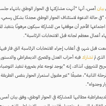
ي
بيان
أمس، أنها "أنهت مشاركتها في الحوار الوطني بانتهاء جلسا
ه "في حالة الدعوة لاستئناف الحوار الوطني مجددًا بشكل رسمي، ف
اجتماعها الأخير أن موقفها من المشاركة سيكون مرهونًا بتنفيذ الم
تهاء أعمال معظم لجانه قبل الانتخابات الرئاسية".
معت قبل شهر، في أعقاب إجراء الانتخابات الرئاسية التي فاز فيها
لذي لم
تشارك
فيه أحزاب العدل والمصري الديمقراطي والدستور.
صريح للشروق، آنذاك، إنه "يوجد توجه عام بضرورة تنفيذ التوصيات
لمرحلة الثانية"، مضيفًا "غير مقبول استمرار الحوار بنفس الطري
ر وجدواه".
لديمقراطية مطالبها للمشاركة في الحوار الوطني، وفق بيان أمس، 
م القائمة النسبية، وتعديل قانون الحبس الاحتياطي الذي يسمح 