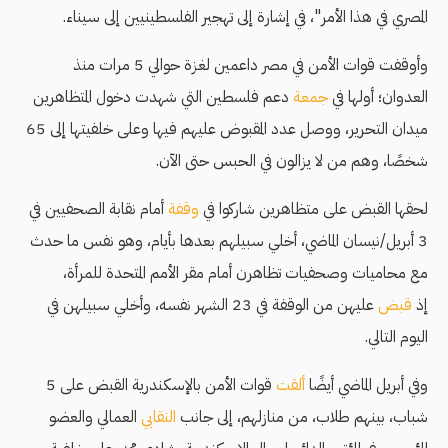
المصري في هذا الأمر"، في إشارة إلى تهجير الفلسطينيين إلى سيناء.
وأوقفت قوات الأمن في مصر داعمين لغزة حوالي 5 مرات منذ
العدوان؛ أولها في
جمعة
دعم فلسطين التي شهدت دخول المتظاهرين
ميدان التحرير، ووصل عدد المقبوض عليهم فيها وعلى خلفيتها إلى 65
شخصًا، وهم من لا يزالون في الحبس حتى اﻵن.
لحقها القبض على متظاهرين شاركوا في
وقفة
أمام نقابة الصحفيين في
3 أبريل/نيسان الماضي، أخلي سبيلهم بعدها بأيام، وهو نفس ما حدث
مع محاميات وصحفيات تظاهرن أمام مقر الأمم المتحدة للمرأة،
إذ
قبض
عليهن من الوقفة في 23 الشهر نفسه، وأخلي سبيلهن في
اليوم التالي.
وفي أبريل الماضي أيضًا
ألقت
قوات الأمن بالإسكندرية القبض على 5
شباب، بينهم طلاب، من منازلهم، إلى جانب
النقابي
العمالي والعضو