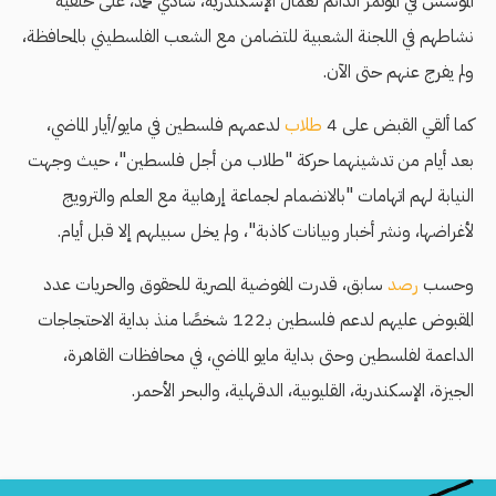
المؤسس في المؤتمر الدائم لعمال الإسكندرية، شادي محمد، على خلفية
نشاطهم في اللجنة الشعبية للتضامن مع الشعب الفلسطيني بالمحافظة،
ولم يفرج عنهم حتى الآن.
كما ألقي القبض على 4
طلاب
لدعمهم فلسطين في مايو/أيار الماضي،
بعد أيام من تدشينهما حركة "طلاب من أجل فلسطين"، حيث وجهت
النيابة لهم اتهامات "بالانضمام لجماعة إرهابية مع العلم والترويج
لأغراضها، ونشر أخبار وبيانات كاذبة"، ولم يخل سبيلهم إلا قبل أيام.
وحسب
رصد
سابق، قدرت المفوضية المصرية للحقوق والحريات عدد
المقبوض عليهم لدعم فلسطين بـ122 شخصًا منذ بداية الاحتجاجات
الداعمة لفلسطين وحتى بداية مايو الماضي، في محافظات القاهرة،
الجيزة، الإسكندرية، القليوبية، الدقهلية، والبحر الأحمر.