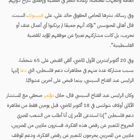
العامة والجهات المختصة، بإعادة النظر في القضية وإطلاق سراح ذويهم.
وفي رسالة، نشرها المحامي الحقوقي خالد علي، على
فيسبوك
، السبت،
قال أهالي المحبوسين "نؤكد أنهم جميعًا لم يرتكبوا أي أعمال عنف أو
تخريب، بل كانت مشاركتهم تعبيرًا عن موقفهم المؤيد للقضية
الفلسطينية".
وفي 20 أكتوبر/تشرين الأول الماضي، ألقي القبض على 65 شخصًا،
بسبب مشاركة عدد منهم في مظاهرات دعم فلسطين، التي
دعا
إليها
الرئيس عبد الفتاح السيسي، بينما قبض على آخرين عشوائيًا.
وكان الرئيس عبد الفتاح السيسي قال، خلال
مؤتمر
صحفي مع المستشار
الألماني أولاف شولتس في 18 أكتوبر الماضي، قبل يومين فقط من تظاهرة
دعم فلسطين "إذا استدعى الأمر إن أنا أطلب من الشعب المصري
الخروج للتعبير عن رفض هذه الفكرة، فسترون ملايين من المصريين،
ملايين من المصريين يخرجون للتعبير عن رفض الفكرة، ودعم الموقف