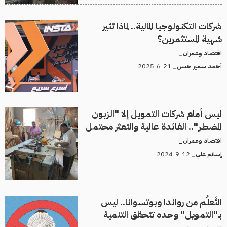
شركات التكنولوجيا المالية.. لماذا تثير
شهية المستثمرين؟
اقتصاد وعمران_
21-6-2025
أحمد سمير حسن_
ليس أمام شركات التمويل إلا "الزبون
المضطر".. الفائدة عالية والتعثر محتمل
اقتصاد وعمران_
12-9-2024
إسلام علي_
التَّعلُم من رواندا وبوتسوانا.. ليس
بـ"التمويل" وحده تتحقق التنمية