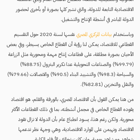
الاقتصادية التابعة للدولة، والتي تشير كلها بصورة أو بأخرى لحضور
الدولة المباشر في أنشطة الإنتاج والتشغيل.
وباستخدام
بيانات المركزي المصري
نفسها لسنة 2020 حول التقسيم
القطاعي للاقتصاد، يمكن لنا رؤية أن القطاع الخاص يسيطر، وفي بعض
الأحيان بصورة مطلقة، على قطاعات إنتاج مهمة ومحورية مثل الزراعة
(99.79%) والصناعات التحويلية عدا تكرير البترول (88.75%)
والسياحة (98.3%) والتشييد البناء (90.5%) والاتصالات (79.66%)
والنقل والتخزين (82.81%).
من هنا يمكن القول بأن الاقتصاد المصري، بالورقة والقلم، هو اقتصاد
يقوده القطاع الخاص في مجمل أنشطته، بما في ذلك القطاعات الأكثر
محورية. ولكن رغم هذا، يسود انطباع عام بأن الدولة لا تزال تقود
الاقتصاد وتهيمن على الموارد الاقتصادية، وهي وجهة نظر تدعمها
شواهد ومشاهد يومية، وإن كانت تخالف الأرقام الكلية.