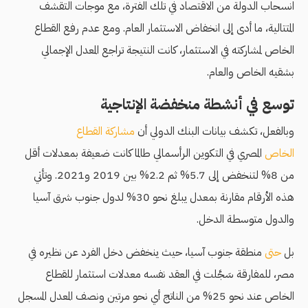
انسحاب الدولة من الاقتصاد في تلك الفترة، مع موجات التقشف
المتتالية، ما أدى إلى انخفاض الاستثمار العام. ومع عدم رفع القطاع
الخاص لمشاركته في الاستثمار، كانت النتيجة تراجع المعدل الإجمالي
بشقيه الخاص والعام.
توسع في أنشطة منخفضة الإنتاجية
وبالفعل، تكشف بيانات البنك الدولي أن
مشاركة القطاع
الخاص
المصري في التكوين الرأسمالي طالما كانت ضعيفة بمعدلات أقل
من 8% لتنخفض إلى 5.7% ثم 2.2% بين 2019 و2021. وتأتي
هذه الأرقام مقارنة بمعدل يبلغ نحو 30% لدول جنوب شرق آسيا
والدول متوسطة الدخل.
بل
حتى
منطقة جنوب آسيا، حيث ينخفض دخل الفرد عن نظيره في
مصر، للمفارقة سَجَّلت في العقد نفسه معدلات استثمار للقطاع
الخاص عند نحو 25% من الناتج أي نحو مرتين ونصف المعدل المسجل