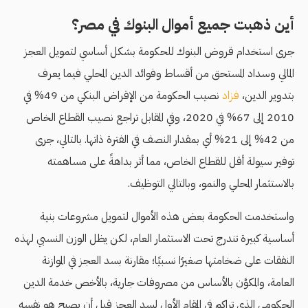
أين ذهبت جميع أموال البنوك في مصر؟
جرى استخدام قروض البنوك للحكومة بشكل أساسي لتمويل العجز
المالي وسداد المستحق من أقساط وفوائد الدين المحلي فيما يعرف
بتدوير الدين،
فزاد
نصيب الحكومة من الإقراض البنكي من 49% في
2010 إلى 67% في 2020، وفي المقابل تراجع نصيب القطاع الخاص
من 42% إلى 21% أي بمقدار النصف في الفترة ذاتها. بالتالي، جرى
توفير سيولة أقل للقطاع الخاص، مما أثر بداهةً على مساهمته
بالاستثمار المحلي والنمو، وبالتالي التوظيف.
واستخدمت الحكومة بعض هذه الأموال لتمويل مشروعات بنية
أساسية كبيرة تندرج تحت الاستثمار العام، لكن يظل الوزن النسبي لهذه
النفقات على ضخامتها صغيرًا نسبيًا؛ مقارنة بسد العجز في الموازنة
العامة، والمكوَّن بالأساس من مصروفات جارية، بالأخص خدمة الدين
الحكومي الذي تراكم في المقام الأول لسد العجز قبل أن يصبح هو نفسه