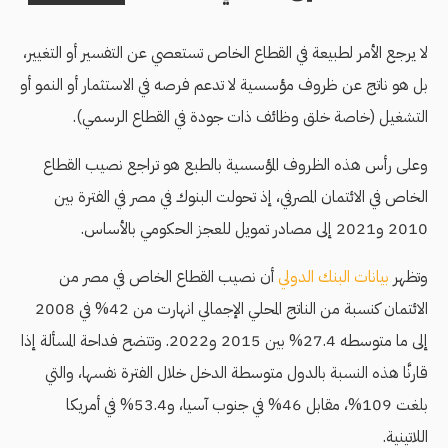
لا يرجع الأمر لطبيعة في القطاع الخاص تستعصي عن التفسير أو التغيير،
بل هو ناتج عن ظروف مؤسسية لا تدعم فرصه في الاستثمار أو النمو أو
التشغيل (خاصة خلق وظائف ذات جودة في القطاع الرسمي).
وعلى رأس هذه الظروف المؤسسية بالطبع هو تراجع نصيب القطاع
الخاص في الائتمان المصرفي، إذ تحولت البنوك في مصر في الفترة بين
2010 و2021 إلى مصادر تمويل للعجز الحكومي بالأساس.
وتظهر
بيانات البنك الدولي
أن نصيب القطاع الخاص في مصر من
الائتمان كنسبة من الناتج المحلي الإجمالي انهارت من 42% في 2008
إلى ما متوسطه 27.4% بين 2015 و2022. وتتضح فداحة المسألة إذا
قارنَّا هذه النسبة بالدول متوسطة الدخل خلال الفترة نفسها، والتي
بلغت 109%، مقابل 46% في جنوب آسيا، و53.4% في أمريكا
اللاتينية.