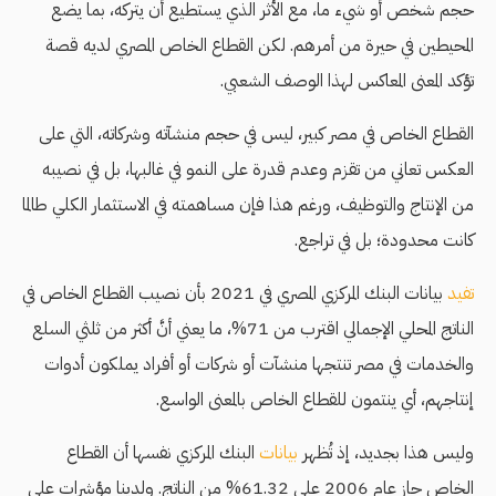
حجم شخص أو شيء ما، مع الأثر الذي يستطيع أن يتركه، بما يضع
المحيطين في حيرة من أمرهم. لكن القطاع الخاص المصري لديه قصة
تؤكد المعنى المعاكس لهذا الوصف الشعبي.
القطاع الخاص في مصر كبير، ليس في حجم منشآته وشركاته، التي على
العكس تعاني من تقزم وعدم قدرة على النمو في غالبها، بل في نصيبه
من الإنتاج والتوظيف، ورغم هذا فإن مساهمته في الاستثمار الكلي طالما
كانت محدودة؛ بل في تراجع.
تفيد
بيانات البنك المركزي المصري في 2021 بأن نصيب القطاع الخاص في
الناتج المحلي الإجمالي اقترب من 71%، ما يعني أنَّ أكثر من ثلثي السلع
والخدمات في مصر تنتجها منشآت أو شركات أو أفراد يملكون أدوات
إنتاجهم، أي ينتمون للقطاع الخاص بالمعنى الواسع.
وليس هذا بجديد، إذ تُظهر
بيانات
البنك المركزي نفسها أن القطاع
الخاص حاز عام 2006 على 61.32% من الناتج. ولدينا مؤشرات على