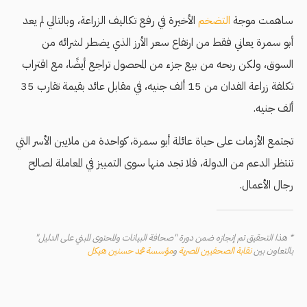
ساهمت موجة
التضخم
الأخيرة في رفع تكاليف الزراعة، وبالتالي لم يعد
أبو سمرة يعاني فقط من ارتفاع سعر الأرز الذي يضطر لشرائه من
السوق، ولكن ربحه من بيع جزء من المحصول تراجع أيضًا، مع اقتراب
تكلفة زراعة الفدان من 15 ألف جنيه، في مقابل عائد بقيمة تقارب 35
ألف جنيه.
تجتمع الأزمات على حياة عائلة أبو سمرة، كواحدة من ملايين الأسر التي
تنتظر الدعم من الدولة، فلا تجد منها سوى التمييز في المعاملة لصالح
رجال الأعمال.
* هذا التحقيق تم إنجازه ضمن دورة "صحافة البيانات والمحتوى المبني على الدليل"
بالتعاون بين
نقابة الصحفيين المصرية
و
مؤسسة محمد حسنين هيكل