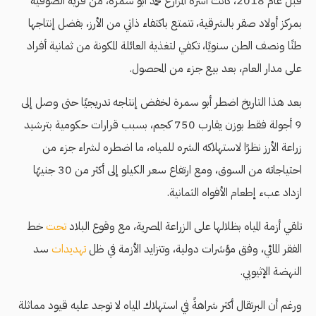
قبل عام 2018، كانت أسرة المزارع محمد أبو سمرة، من قرية الصوفية
بمركز أولاد صقر بالشرقية، تتمتع باكتفاء ذاتي من الأرز، بفضل إنتاجها
طنًا ونصف الطن سنويًا، تكفي لتغذية العائلة المكونة من ثمانية أفراد
على مدار العام، بعد بيع جزء من المحصول.
بعد هذا التاريخ اضطر أبو سمرة لخفض إنتاجه تدريجيًا حتى وصل إلى
9 أجولة فقط بوزن يقارب 750 كجم، بسبب قرارات حكومية بترشيد
زراعة الأرز نظرًا لاستهلاكه الشره للمياه، ما اضطره لشراء جزء من
احتياجاته من السوق، ومع ارتفاع سعر الكيلو إلى أكثر من 30 جنيهًا
ازداد عبء إطعام الأفواه الثمانية.
تلقي أزمة المياه بظلالها على الزراعة المصرية، مع وقوع البلاد
تحت
خط
الفقر المائي، وفق مؤشرات دولية، وتتزايد الأزمة في ظل
تهديدات
سد
النهضة الإثيوبي.
ورغم أن البرتقال أكثر شراهةً في استهلاك المياه لا توجد عليه قيود مماثلة