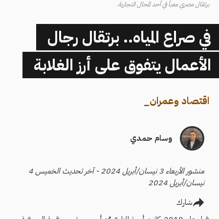
برتقال مصري معبأ في أحد المحال التجارية.
في صراع المياه.. برتقال رجال
الأعمال يتفوق على أرز الغلابة
اقتصاد وعمران
_
وسام حمدي
منشور الأربعاء 3 نيسان/أبريل 2024 - آخر تحديث الخميس 4
نيسان/أبريل 2024
شارك