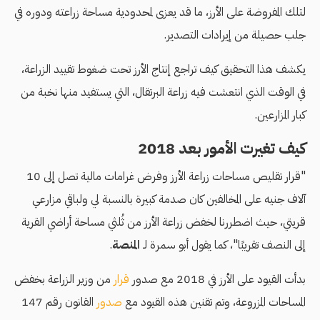
لتلك المفروضة على الأرز، ما قد يعزى لمحدودية مساحة زراعته ودوره في
جلب حصيلة من إيرادات التصدير.
يكشف هذا التحقيق كيف تراجع إنتاج الأرز تحت ضغوط تقييد الزراعة،
في الوقت الذي انتعشت فيه زراعة البرتقال، التي يستفيد منها نخبة من
كبار المزارعين.
كيف تغيرت الأمور بعد 2018
"قرار تقليص مساحات زراعة الأرز وفرض غرامات مالية تصل إلى 10
آلاف جنيه على المخالفين كان صدمة كبيرة بالنسبة لي ولباقي مزارعي
قريتي، حيث اضطررنا لخفض زراعة الأرز من ثُلثي مساحة أراضي القرية
إلى النصف تقريبًا"، كما يقول أبو سمرة لـ
المنصة
.
بدأت القيود على الأرز في 2018 مع صدور
قرار
من وزير الزراعة بخفض
المساحات المزروعة، وتم تقنين هذه القيود مع
صدور
القانون رقم 147