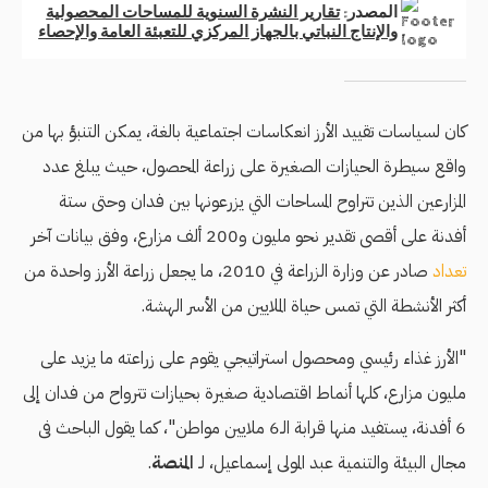
كان لسياسات تقييد الأرز انعكاسات اجتماعية بالغة، يمكن التنبؤ بها من
واقع سيطرة الحيازات الصغيرة على زراعة المحصول، حيث يبلغ عدد
المزارعين الذين تتراوح المساحات التي يزرعونها بين فدان وحتى ستة
أفدنة على أقصى تقدير نحو مليون و200 ألف مزارع، وفق بيانات آخر
تعداد
صادر عن وزارة الزراعة في 2010، ما يجعل زراعة الأرز واحدة من
أكثر الأنشطة التي تمس حياة الملايين من الأسر الهشة.
"الأرز غذاء رئيسي ومحصول استراتيجي يقوم على زراعته ما يزيد على
مليون مزارع، كلها أنماط اقتصادية صغيرة بحيازات تترواح من فدان إلى
6 أفدنة، يستفيد منها قرابة الـ6 ملايين مواطن"، كما يقول الباحث فى
مجال البيئة والتنمية عبد المولى إسماعيل، لـ
المنصة
.