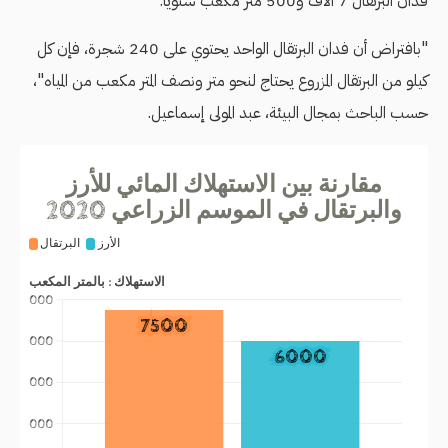
فدان البرتقال 7 آلاف و500 متر مكعب سنويًا.
"بافتراض أن فدان البرتقال الواحد يحتوي على 240 شجرة، فإن كل
كيلو من البرتقال المزروع يحتاج لنحو متر ونصف المتر مكعب من المياه"،
حسب الباحث بمجال البيئة، عبد المولى إسماعيل.