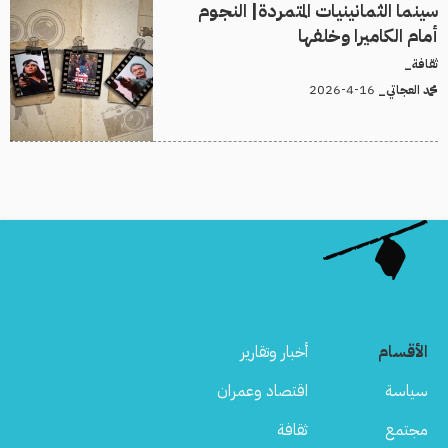
سينما الثمانينيات المتمردة| النجوم
أمام الكاميرا وخلفها
ثقافة_
16-4-2026
محمد العجاتي_
الأقسام
أخبار وتقارير
سياسة
اقتصاد وعمران
مجتمع
ثقافة