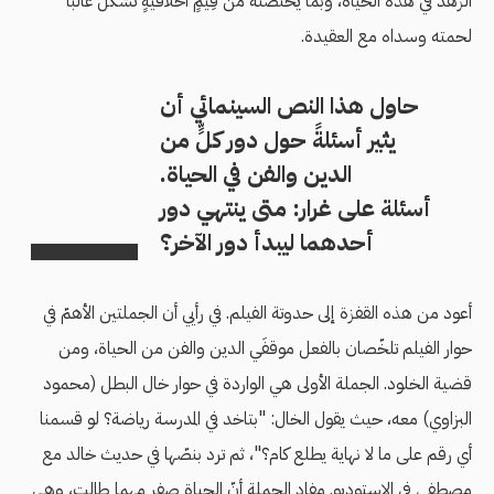
الزهد في هذه الحياة، وبما يحتضنه من قِيَمٍ أخلاقيّةٍ تشكّل غالبًا
لحمته وسداه مع العقيدة.
حاول هذا النص السينمائي أن
يثير أسئلةً حول دور كلٍّ من
الدين والفن في الحياة.
أسئلة على غرار: متى ينتهي دور
أحدهما ليبدأ دور الآخر؟
أعود من هذه القفزة إلى حدوتة الفيلم. في رأيي أن الجملتين الأهمّ في
حوار الفيلم تلخّصان بالفعل موقفَي الدين والفن من الحياة، ومن
قضية الخلود. الجملة الأولى هي الواردة في حوار خال البطل (محمود
البزاوي) معه، حيث يقول الخال: "بتاخد في المدرسة رياضة؟ لو قسمنا
أي رقم على ما لا نهاية يطلع كام؟"، ثم ترد بنصّها في حديث خالد مع
مصطفى في الاستوديو. مفاد الجملة أنّ الحياة صِفر مهما طالت، وهي