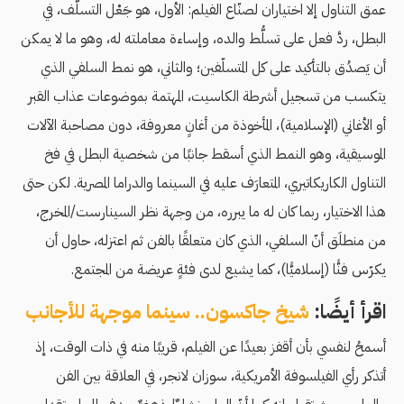
عمق التناول إلا اختياران لصنّاع الفيلم: الأول، هو جَعْل التسلُّف، في
البطل، ردَّ فعل على تسلُّط والده، وإساءة معاملته له، وهو ما لا يمكن
أن يَصدُق بالتأكيد على كل المتسلّفين؛ والثاني، هو نمط السلفي الذي
يتكسب من تسجيل أشرطة الكاسيت، المهتمة بموضوعات عذاب القبر
أو الأغاني (الإسلامية)، المأخوذة من أغانٍ معروفة، دون مصاحبة الآلات
الموسيقية، وهو النمط الذي أسقط جانبًا من شخصية البطل في فخ
التناول الكاريكاتيري، المتعارَف عليه في السينما والدراما المصرية. لكن حتى
هذا الاختيار، ربما كان له ما يبرره، من وجهة نظر السينارست/المخرج،
من منطلَق أنّ السلفي، الذي كان متعلقًا بالفن ثم اعتزله، حاول أن
يكرّس فنًّا (إسلاميًّا)، كما يشيع لدى فئةٍ عريضة من المجتمع.
اقرأ أيضًا:
شيخ جاكسون.. سينما موجهة للأجانب
أسمحُ لنفسي بأن أقفز بعيدًا عن الفيلم، قريبًا منه في ذات الوقت، إذ
أتذكر رأي الفيلسوفة الأمريكية، سوزان لانجر، في العلاقة بين الفن