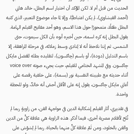
الحديث من قبل أم لا. لكن المؤكد أن اختيار اسم البطل، خالد هاني
(أحمد الفيشاوي)، لم يكن اعتباطيًّا، وإلا لما جاء موضوع التعبير، الذي كتبه
البطل طفلًا، متمحورًا حول هذا الاسم، وهو أحد مفاتيح الفيلم الهامة.
يقول البطل إنه كره اسمه، حين أخبره أبوه بأن الكل سيموت، حتى
الشمس. ثم إننا نلاحظ أنه لا يُنادى وسط زملائه، في مرحلة المراهقة، إلا
باسم التدليل (دودة)، أو باسم (چاكسون)، لتقليده بطله المفضل مايكل
چاكسون. وفي المشهد الختامي للفيلم، حيث يجيء صوته voice over
أثناء حديثه مع طبيبته النفسية نور (بسمة)، على خلفية رقصه على
أغاني مايكل چاكسون، يقول إنه على الأقل أحسّ أنه خالدٌ، ولو للحظة
واحدة.
في تقديري، أثار الفيلم إشكالية الدين في مواجهة الفن، من زاويةٍ ربما لم
تُتَح لأفلام مصرية أخرى، فيما أذكر. هذه الزاوية هي علاقة كلٍّ من الدين
والفن بالخلود، ومن ثَمّ علاقة كلٍّ منهما بالحياة. ربما لم يُشوّش على