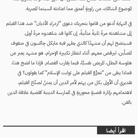
الموضوع الشائك، من زاويةٍ أعمق مما اعتادته السينما المصرية.
في النهاية أدعو من قاموا بتحريك دعوى "ازدراء الأديان" ضد هذا الفيلم
إلى مشاهدته مرةً ثانيةً متأنيةً، إن كانوا قد شاهدوه مرةً أولى.
فسيتضح لهم أن مشهدًا كالذي يظهر فيه مايكل چاكسون في صفوف
المصلّين، ليرقص معهم، أثناء انتظار تكبيرة الإحرام، هو مشهد يعبر عن
هلوسة البطل، المريض نفسيًّا، فيما يقارب الفصام. فإذا ما اتضح هذا،
فماذا يبقى من "تجرُّؤ الفيلم على ثوابت الإسلام" كما يقولون؟ في
تقديري أن الأَولى بكل من يهتم لأمر الدين أن يمتنّ لصنّاع الفيلم،
لاهتمامهم بإثارة قضيةٍ محوريةٍ في الممارسة الدينية كقضية علاقة الدين
بالفن.
اقرأ أيضا