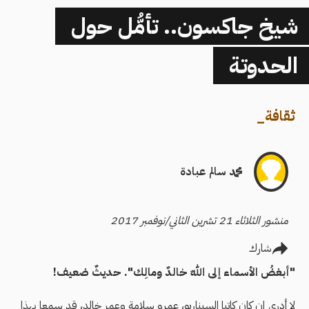
شيخ جاكسون.. تأمُّل حول
الحدوتة
ثقافة
_
محمد سالم عبادة
منشور الثلاثاء 21 تشرين الثاني/نوفمبر 2017
شارك
"أبغضُ الأسماء إلى اللهِ خالدٌ ومالِك". حديثٌ ضعيف!
لا أدري إن كان كاتبا السيناريو، عمرو سلامة وعمر خالد، قد سمعا بهذا