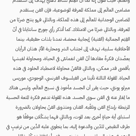
والعلم، حيث تقول إنه كما أنّ العِلم نشاطٌ ذهنيٌّ يهدف إلى استقدام
مضامين العالَم إلى مملكة المعرفة الموضوعية، فإن الفن يستقدم
المضامين الوجدانية للعالَم إلى هذه المملكة، وبالتالي فهو ينتج ضربًا من
المعرفة، وبالتالي ضربًا من الامتلاك. كما أتذكر رأي چورچ سانتايانا في أنّ
القِيَم الجمالية (الفنية) إيجابية محضة، تمدنا بلذات حقيقية، بينما
الأخلاقية سلبية، تهدف إلى اجتناب الشر ومحاربة الألم. هذان الرأيان
يعضّدان فكرةً مفادها أنّ الفن انغماسٌ في الحياة، ومحاولة لعَيشها
بأقصى قدر ممكن، وبالتالي فالفنّ محاولة لاصطياد الخلود في هذه
الحياة. المقولة الثالثة تأتينا من الفيلسوف الفرنسي، الوجودي، موريس
ميرلو پونتي، حيث يقرر أن الجسد مأخوذ في نسيج العالَم، وليس هناك
ما يُعَبَّر عنه في الفن سوى الجسد. هذه المقولة تدعم فكرة المتعة الحسية
المرتبطة بإبداع الفن وتلقّيه. الفنان ومتذوق الفنّ يحاولان بالضرورة
استباق أية حياةٍ أخرى بعد الموت، وبالتالي فهما يشكّلان موقفًا هو
طرف النقيض للدّين والدعوة إليه، بما ينطوي عليه الدِّين من ترغيبٍ في