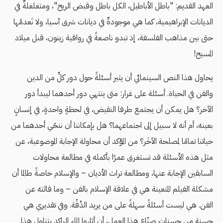
العهد القديم: "باطل الأباطيل، الكل باطل وقبض الريح"، ومتغلغلةٌ في
الديانات الإبراهيمية، كما هي موجودةٌ في ديانات شرق آسيا، ولا نَعدمُها
حتى بين مذاهب الفلسفة، إذ تبدو ناصعةً في رواقية زينون، قبل ميلاد
المسيح!
يحاول هذا النص السينمائي أن يثير أسئلةً حول دور كلٍّ من الدين
والفن في الحياة. أسئلة على غرار: متى ينتهي دور أحدهما ليبدأ دور
الآخر؟ هل يمكن أن يجتمع طرفا النقيض، في لحظةٍ واحدةٍ، في إنسانٍ
بعينه، أم أنه لا سبيل إلى اجتماعهما؟ هل بإمكاننا أن ننحّي أحدهما من
حياتنا تمامًا لمصلحة الآخَر؟ من المؤكد أن محاولة الإجابة الموضوعية، عن
مثل هذه الأسئلة قد تستغرق عمرًا بأكمله في مطالعة محاولات
السابقين الإجابة عنها، ومطالعة تراث الأديان – والإسلام خاصةً طالما أن
مشكلة الفيلم المتعينة هي في علاقة الإسلام بالفن – وما قالته عن
الفن. هي ليست أسئلةً سهلةً على من يريد الدِّقّة. وفي تقديري هي
حسنة من حسنات صنّاع هذا العمل، أن أثاروا الماء الراكد بتناول هذا