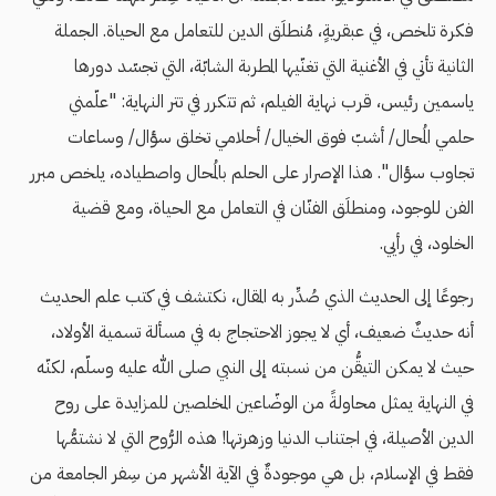
فكرة تلخص، في عبقريةٍ، مُنطلَق الدين للتعامل مع الحياة. الجملة
الثانية تأتي في الأغنية التي تغنّيها المطربة الشابّة، التي تجسّد دورها
ياسمين رئيس، قرب نهاية الفيلم، ثم تتكرر في تتر النهاية: "علّمني
حلمي المُحال/ أشبّ فوق الخيال/ أحلامي تخلق سؤال/ وساعات
تجاوب سؤال". هذا الإصرار على الحلم بالمُحال واصطياده، يلخص مبرر
الفن للوجود، ومنطلَق الفنّان في التعامل مع الحياة، ومع قضية
الخلود، في رأيي.
رجوعًا إلى الحديث الذي صُدِّر به المقال، نكتشف في كتب علم الحديث
أنه حديثٌ ضعيف، أي لا يجوز الاحتجاج به في مسألة تسمية الأولاد،
حيث لا يمكن التيقُّن من نسبته إلى النبي صلى الله عليه وسلّم، لكنّه
في النهاية يمثل محاولةً من الوضّاعين المخلصين للمزايدة على روح
الدين الأصيلة، في اجتناب الدنيا وزهرتها! هذه الرُّوح التي لا نشتمُّها
فقط في الإسلام، بل هي موجودةٌ في الآية الأشهر من سِفر الجامعة من