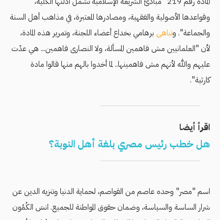
المادة رقم 219 "مبادئ الشريعة الإسلامية تشمل أدلتها الكلية،
وقواعدها الأصولية والفقهية، ومصادرها المعتبرة، في مذاهب أهل السنة
والجماعة". و
تباهى
برهامي بخداع أعضاء اللجنة، وتمرير هذه المادة،
لأن "العلمانيين مش فاهمين المسألة، ولا النصارى فاهمين... هي عدّت
عليهم والله لأنهم مش فاهمينها.. لما أخدوا بالهم منها قالوا مادة
كارثية".
اقرأ أيضا
هل خطب رئيس مصري بلغة أهل النوبة؟
اسم "مصر" وحده عاصم من القواصم، لحماية الدنيا وتنزيه الدين عن
شرار الساسة والسياسة، وضمان حقوق المواطنة للجميع. انسَ الكُمُون