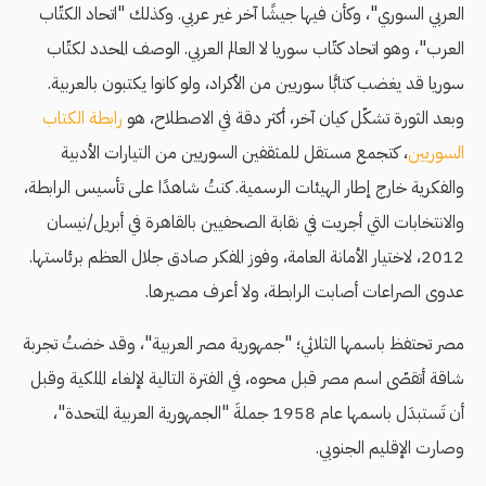
العربي السوري"، وكأن فيها جيشًا آخر غير عربي. وكذلك "اتحاد الكتّاب
العرب"، وهو اتحاد كتّاب سوريا لا العالم العربي. الوصف المحدد لكتّاب
سوريا قد يغضب كتابًّا سوريين من الأكراد، ولو كانوا يكتبون بالعربية.
وبعد الثورة تشكّل كيان آخر، أكثر دقة في الاصطلاح، هو
رابطة الكتاب
السوريين
، كتجمع مستقل للمثقفين السوريين من التيارات الأدبية
والفكرية خارج إطار الهيئات الرسمية. كنتُ شاهدًا على تأسيس الرابطة،
والانتخابات التي أجريت في نقابة الصحفيين بالقاهرة في أبريل/نيسان
2012، لاختيار الأمانة العامة، وفوز المفكر صادق جلال العظم برئاستها.
عدوى الصراعات أصابت الرابطة، ولا أعرف مصيرها.
مصر تحتفظ باسمها الثلاثي؛ "جمهورية مصر العربية"، وقد خضتُ تجربة
شاقة أتقصّى اسم مصر قبل محوه، في الفترة التالية لإلغاء الملكية وقبل
أن تَستبدَل باسمها عام 1958 جملةَ "الجمهورية العربية المتحدة"،
وصارت الإقليم الجنوبي.