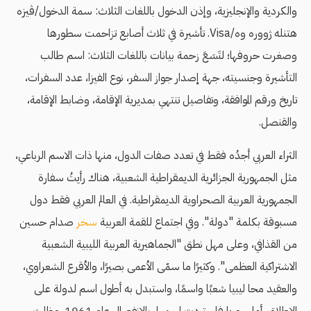
والكردية والإنجليزية، وإذن الدخول باللغات الثلاث: سمة الدخول/ڤيزه
هتنله ژووره وه/Visa. تأشيرة في ثلاث أصابع تزاحمت سطورها
وصغرت حروفها؛ لتَسَعَ زحمة بيانات باللغات الثلاث: اسم طالب
التأشيرة وجنسيته، جهة إصدار جواز السفر، نوع الفيزا، عدد السفرات،
تاريخ ورقم الموافقة، وتفاصيل تنتهي بمديرية الإقامة، وضابط الإقامة،
والقنصل.
الثراء العربي أجدُه فقط في تعدد صفات الدول، منها ذات الاسم الرباعي،
مثل الجمهورية الجزائرية الديمقراطية الشعبية، هناك رأيتُ سفارة
الجمهورية العربية الصحراوية الديمقراطية. في العالم العربي فقط دول
مسبوقة بكلمة "دولة". وفي اجتماع للقمة العربية
سخر
صدام حسين
من القذافي، وعلى مهل نطق "الجماهيرية العربية الليبية الشعبية
الاشتراكية العظمى". وكثيرًا ما سمّى الأعمى بصيرًا، والأقرع الشعراوي،
والعقيد محا ليبيا شعبًا واسمًا، واستبدل به أطول اسم لدولة على