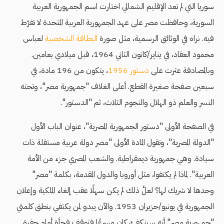
سوريا التي لم تعد الإقليم الشمالي اختارت اسم الجمهورية العربية
السورية، وحافظت مصر على عهد الجمهورية العربية المتحدة لا تفرّط
فيه. نراه في الوثائق الرسمية، مثل صورة
البطاقة الشخصية
لعباس
محمود العقاد، في يناير/كانون الثاني 1964، قبل ميلادي بعامين.
وبالمصادفة عثرت على
دستور 1956
، يتكون من 196 مادة، في
سبعين صفحة صغيرة القطع. أعلى الغلاف "جمهورية مصر"، وتحته
النسر والعلم ذو الهلال والنجوم الثلاث، ثم "الدستور".
في الصفحة الأولى "دستور الجمهورية المصرية"، عنوان الباب الأول
"الدولة المصرية"، وتقول المادة الأولى "مصر دولة عربية مستقلة ذات
سيادة. وهي جمهورية ديمقراطية. والشعب المصري جزء من الأمة
العربية". لماذا لم يكتفوا، مثل أوروبا والدول المقدمة، بكلمة "مصر"
وحدها لا شريك لها؟ لعلَّ ذلك لم يكن سهلًا عقب إلغاء الملكية وإعلان
الجمهورية في يونيو/حزيران 1953. والآن يبدو لمن يكتفي بنطق كلمتي
"جمهورية مصر" أنه سينكفئ، كان مسرعًا فتوقف فجأة أمام حفرة.