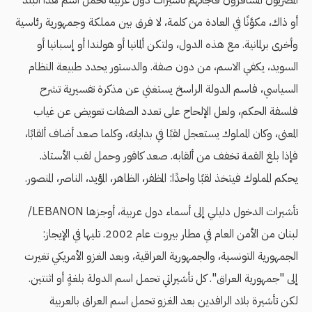
المصريون المسافرون فاجأتهم تأشيرات دول غربية تحمل اسم هذا البلد
أو ذاك، مكوَّنًا في العادة من كلمة، لا فرق بين مملكة وجمهورية رئاسية
وأخرى برلمانية. مع هذه الدول، ولتكن ألمانيا أو هولندا أو إسبانيا أو
السويد، يكفي الاسم، من دون صفة. والدستور يحدد طبيعة النظام
السياسي، فاسم الدولة الراسخ يستغني عن مذكرة تفسيرية تشرح
فلسفة الحكم، ولعل الإلحاح على تعدد الصفات تعويض عن غياب
المعنى، وكان المملوك يستعجل لقبًا في بداياته، وكلما صعد أضاف ألقابًا،
فإذا بلغ القمة تخفف من ألقابه. صعد كافور وحمل لقب الأستاذ.
يحكم المملوك فيتخذ لقبًا واحدًا: المظفر، الظاهر، المؤيد، الناصر، المنصور.
تأشيرات الدخول دليلي إلى أسماء دول عربية، أوجزها LEBANON/
لبنان من الأمن العام في مطار بيروت عام 2002. تليها في الإيجاز:
الجمهورية التونسية، والجمهورية العراقية، وبعد الغزو الأمريكي تغيرت
إلى "جمهورية العراق". كل تأشيراتي تحمل اسم الدولة بلغةٍ أو اثنتين.
لكن تأشيرة بلاد الرافدين بعد الغزو تحمل اسم العراق بالعربية