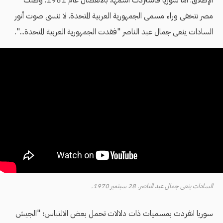
الإطلاق. أما سوريا فاستردت اسمها، بالانفصال عام 1961. وظلت
مصر تتخفى وراء مسمى الجمهورية العربية المتحدة. لا ننسى صوت أنور
السادات ينعى جمال عبد الناصر "فقدت الجمهورية العربية المتحدة...".
السادات ينعى جمال عبد الناصر. 28 سبتمبر 1970.
سوريا انفردت بمسميات ذات دلالات تحمل بعض الالتباس؛ "الجيش