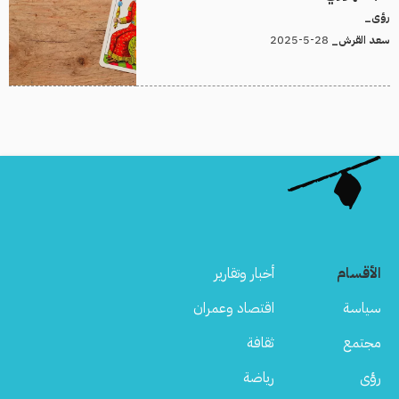
رؤى_
28-5-2025
سعد القرش_
الأقسام
أخبار وتقارير
سياسة
اقتصاد وعمران
مجتمع
ثقافة
رؤى
رياضة