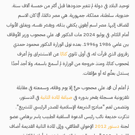
توحيد البلاد في دولة لم تتغير حدودها قبل أكثر من خمسة آلاف سنة.
خديوية، سلطنة، مملكة، جمهورية. هي مصر دائمًا، أيًّا كان الاسم
المضاف إليها. مصر اسم أيقوني يكتفي بذاته، ويفسّر نفسه، ويغلق الأبواب
أمام اللئام. في يوليو 2024 مات الدكتور محمد علي محجوب وزير الأوقاف
بين عامي 1986 و1996. بعده تولى الوزارة الدكتور محمود حمدي
زقزوق الذي قرأت له، في أولى ثانوي
كتابًا
عن الاستشراق ولم أعرف
لمحجوب كتابًا، ومنذ خروجه من الوزارة لم أسمع باسمه، ولا أجد أحدًا
يستدل بعلْمٍ له أو مؤلفات.
لم أعلم أن محمد علي محجوب حيٌّ إلا يوم وفاته، وسمعته في مقابلة
تلفزيونية مسجلة يفخر بدوره في
صياغة المادة الثانية
في الدستور،
وتتضمن لغم "مبادئ الشريعة الإسلامية المصدر الرئيسي للتشريع".
تذكرت خديعة نائب رئيس الدعوة السلفية الطبيب ياسر برهامي عضو
لجنة
دستور 2012
الإخواني الطائفي، وإلى المادة الثانية القديمة أضاف