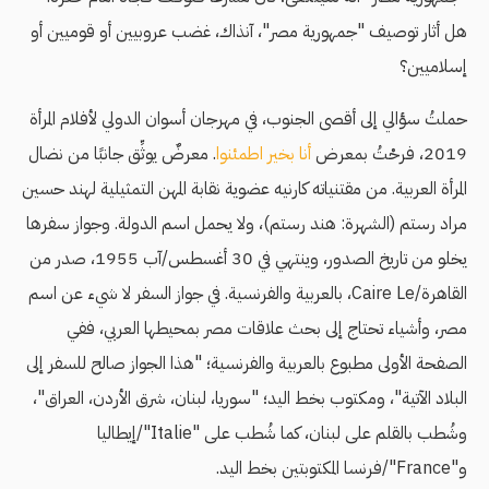
هل أثار توصيف "جمهورية مصر"، آنذاك، غضب عروبيين أو قوميين أو
إسلاميين؟
حملتُ سؤالي إلى أقصى الجنوب، في مهرجان أسوان الدولي لأفلام المرأة
2019، فرحْتُ بمعرض
أنا بخير اطمئنوا
. معرضٌ يوثِّق جانبًا من نضال
المرأة العربية. من مقتنياته كارنيه عضوية نقابة المهن التمثيلية لهند حسين
مراد رستم (الشهرة: هند رستم)، ولا يحمل اسم الدولة. وجواز سفرها
يخلو من تاريخ الصدور، وينتهي في 30 أغسطس/آب 1955، صدر من
القاهرة/Caire Le، بالعربية والفرنسية. في جواز السفر لا شيء عن اسم
مصر، وأشياء تحتاج إلى بحث علاقات مصر بمحيطها العربي، ففي
الصفحة الأولى مطبوع بالعربية والفرنسية؛ "هذا الجواز صالح للسفر إلى
البلاد الآتية"، ومكتوب بخط اليد؛ "سوريا، لبنان، شرق الأردن، العراق"،
وشُطب بالقلم على لبنان، كما شُطب على "Italie"/إيطاليا
و"France"/فرنسا المكتوبتين بخط اليد.