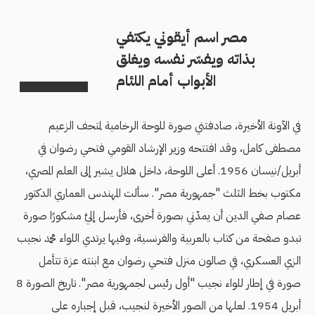
مصر اسم أيقوني يكتفي
بذاته ويفسّر نفسه ويغلق
الأبواب أمام اللئام
في الآونة الأخيرة، صادفتني صورة للوحة الرخامية لمتحف الزعيم
مصطفى كامل، وقد افتتحه وزير الإرشاد القومي فتحي رضوان في
أبريل/نيسان 1956. أعلى اللوحة، داخل هلال يشير إلى العلم المصري،
مكتوب بخط الثلث "جمهورية مصر". سألت المهندس العماري الدكتور
عصام صفي الدين أن يمدّني بصورة أخرى، فأرسل إليَّ مشكورًا صورة
تبدو صفحة من كتاب بالعربية والفرنسية، وفيها يرتدي اللواء محمد نجيب
الزي العسكري، في صالون منزل فتحي رضوان مع ابنته عزة تتأمل
صورة في إطار للواء نجيب "أول رئيس لجمهورية مصر". تاريخ الصورة 8
أبريل 1954. لعلها من الصور الأخيرة لنجيب، قبل إجباره على