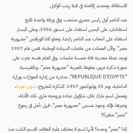
الاستقالة، وتحديد إقامته في فيلا زينب الوكيل.
عبد الناصر أول رئيس مصري منتخب. وفي ورقة واحدة طُبع
استفتاءان، على اليمين استفتاء على دستور 1956، وعلى اليسار
استفتاء على انتخاب عبد الناصر رئيسًا، وتعلو كلتا الورقتين "جمهورية
مصر". ولأن العملات من علامات السيادة الوطنية، فمن عام 1957
توجد عملة معدنية فئة خمسة مليمات. وفي العام نفسه عثرت على
صورة تذكرة مرور، يعلوها بالعربية "جمهورية مصر"، وبالفرنسية
"REPUBLIQUE D'EGYPTE"، صادرة من إدارة الجوازات بوزارة
الداخلية، يوم 25 يوليو/تموز 1957. التذكرة للخروج،
بدون عودة
،
وتحمل اسم مارك باتان شاؤول عباده وزوجته ماري. تلك الأدلة،
وغيرها، تؤكد وجود مسمى "جمهورية مصر"، فهل نأمل في رجوع
"مصر" منفردًا؟
لماذا "مصر" وحده؟ لأنها اسم لا يختلف عليه العقلاء، الاسم الثابت منذ