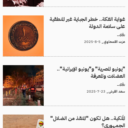
غواية الفكة.. خطر الجباية غير المنطقية
على سلامة الدولة
رؤى_
5-8-2025
عزت القمحاوي_
"يونيو المصرية" و"يونيو الإيرانية"..
العضلات والمعرفة
رؤى_
23-7-2025
سعد القرش_
المَلكية.. هل تكون "المنقذ من الضلال"
الجمهوري؟