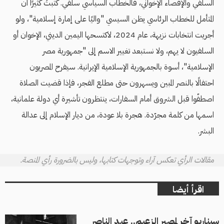
السلفي والإقصاء الإخواني، فالخطاب السياسي سلفي. كتبتُ كثيرًا أن
المتأمل للخطاب الرئاسي يظن السيسي "واليًا على إمارة إسلامية"، ولو
أجريت انتخابات نزيهة، عام 2024، لاكتسحها اليمين الديني، الإخوان أو
السلفيون لا يهم، ولا نستبعد تغيير الاسم إلى "جمهورية مصر
الإسلامية"، أسوة بالجمهورية الإسلامية الإيرانية. سيفرح المصريون
احتفالًا بالنصر المبين ويسهرون حتى مطلع الفجر، فإذا قضيت الصلاة
اصطفّوا قبل الشروق أمام السفارات، ينتظرون تأشيرة أي دولة علمانية،
اسمها من كلمة مجرّدة. هجرة بلا عودة، من ديار الإسلام إلى عدالة
البشر.
مقالات الرأي تعكس آراء وتوجهات كتابها، وليس بالضرورة رأي المنصة.
اقرأ أيضا
سيناريو آخر لمصير الزعيم.. عبد الناصر