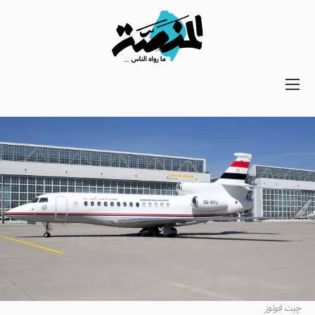
Main
navigation
Secondary
Navigation
چيت فوتوز