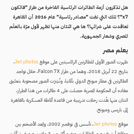
هل تذكرون أزمة الطائرات الرئاسية الفاخرة من طراز "فالكون
x7"؟ تلك التي نفت "مصادر رئاسية" عام 2016 أن القاهرة
تعاقدت على شرائها؟ ها هي اثنتان منها تظهر ﻷول مرّة بالعلَم
المصري وشعار الجمهورية.
بعلم مصر
ظهرت الصور اﻷولى للطائرتين الرئاسيتين على موقع
Jet photos
،
بتاريخ 22 أبريل 2018، وهما من طراز Falcon 7X، خلال تواجد
الطائرتين في مطار ميونخ الدولي بألمانيا، ونُشِرَت الصور مصحوبة بتعليق
مفاده أن الحكومة المصرية حصلت على 4 طائرات من هذا الطراز،
اثنتان منها نفّذت رحلات تدريبية من قاعدة ألماظة العسكرية بالقاهرة
إلى باريس وميونخ.
موقع
Jet photos
، تأسس في نوفمبر 2002، ويُعد الأضخم بين
مواقع أرشيف صور الطائرات، ويضم أكثر من 3 ملايين صورة، شكّلت