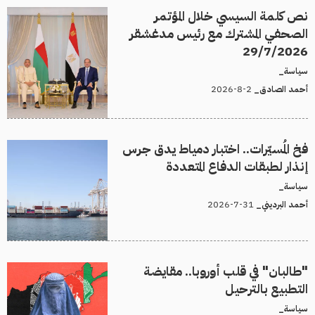
نص كلمة السيسي خلال المؤتمر
الصحفي المشترك مع رئيس مدغشقر
29/7/2026
سياسة_
2-8-2026
أحمد الصادق_
فخ المُسيّرات.. اختبار دمياط يدق جرس
إنذار لطبقات الدفاع المتعددة
سياسة_
31-7-2026
أحمد البرديني_
"طالبان" في قلب أوروبا.. مقايضة
التطبيع بالترحيل
سياسة_