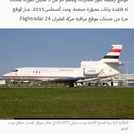
له قاعدة بيانات مصوّرة ضخمة. ومنذ أغسطس2015، صار الموقع
جزءً من خدمات موقع مراقبة حركة الطيران Flightradar 24.
الطائرة الرئاسية المصرية الثانية برمز تسجيل SU-BTV في مطار ميونخ. المصدر: موقع چيت
فوتوز