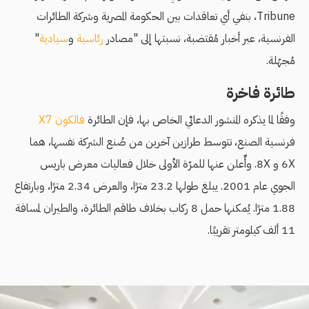
Tribune، بنفي أي تعاقدات بين الحكومة المصرية وشركة الطائرات
الفرنسية، عبر أخبار مُقتضبة، نسبتها إلى "مصادر
رئاسية
و
سيادية
"
مُجهّلة.
طائرة فاخرة
وفقًا لما يذكره المنشور الدعائي الخاص بها، فإن الطائرة
فالكون X7
فرنسية الصنع، تتوسط طرازين آخرين من صُنع الشركة نفسها، هما
6X و 8X. وأٌعلن عنها للمرّة اﻷولى خلال فعاليات معرض باريس
الجوي عام 2001. يبلغ طولها 23.2 مترًا، والعرض 2.34 مترًا، وبارتفاع
1.88 مترًا. يُمكنها حمل 8 ركاب بخلاف طاقم الطائرة، والطيران لمسافة
11 ألف كيلومتر تقريبًا.