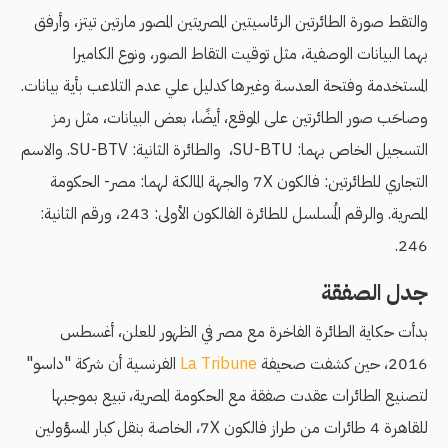
والتقط صورة الطائرتين الرئاسيتين المصريتين المصور مارتين تيتز، وأرفق
بهما البيانات الوصفية، مثل توقيت التقاط الصور، ونوع الكاميرا
المستخدمة وفتحة العدسة وغيرها كدليل علي عدم التلاعب بأية بيانات.
وصاحَب صور الطائرتين على الموقع، أيضًا، بعض البيانات، مثل رمز
التسجيل الخاص بهما: SU-BTU، والطائرة الثانية: SU-BTV. والاسم
التجاري للطائرتين: فالكون 7X والجهة المالكة لهما: مصر- الحكومة
المصرية. والرقم المُسلسل للطائرة الفالكون الأولى: 243، ورقم الثانية:
246.
جدل الصفقة
بدأت حكاية الطائرة الفاخرة مع مصر في الظهور للعلن، أغسطس
2016، حين كشفت صحيفة
La Tribune
الفرنسية أن شركة "داسو"
لتصنيع الطائرات عقدت صفقة مع الحكومة المصرية، تبيع بموجبها
للقاهرة 4 طائرات من طراز فالكون 7X، الخاصة بنقل كبار المسؤولين