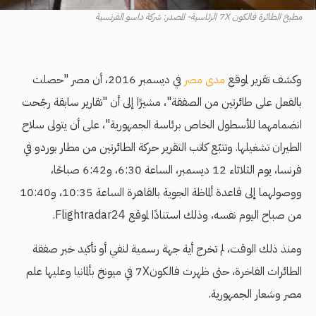
مطبخ الطائرة فالكون 7X الرئاسية- المصدر: شركة داسو الفرنسية
وكشف تقرير لموقع
مدى مصر
في ديسمبر 2016، أن مصر "حصلت
بالفعل على طائرتين من الصفقة"، مشيرًا إلى أن "تقارير سابقة رجّحت
انضمامهما للأسطول الخاص برئاسة الجمهورية"، على أن يتولى سلاح
الطيران تشغيلها. وتتبّع كاتب التقرير حركة الطائرتين من مطار بوردو في
فرنسا، يوم الثلاثاء 12 ديسمبر، الساعة 6:30، و6:42 صباحًا،
ووصولهما إلى قاعدة ألماظة الجوية بالقاهرة الساعة 10:35، و10:40
من صباح اليوم نفسه، وذلك استنادًا لموقع Flightradar24.
ومنذ ذلك الوقت، لم تخرج أية جهة رسمية لنفي أو تأكيد خبر صفقة
الطائرات الفاخرة، حتى ظهرت فالكون7X في ميونخ بألمانيا وعليها علم
مصر وشعار الجمهورية.