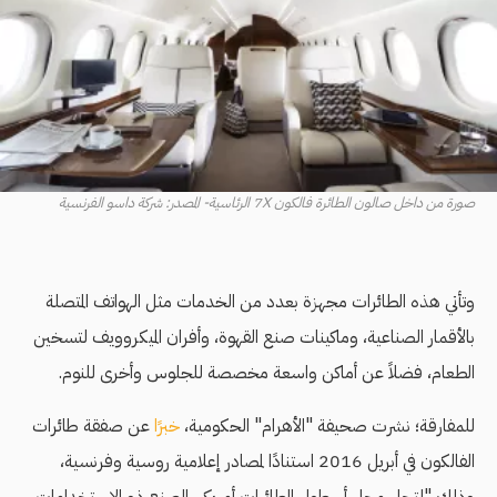
صورة من داخل صالون الطائرة فالكون 7X الرئاسية- المصدر: شركة داسو الفرنسية
وتأتي هذه الطائرات مجهزة بعدد من الخدمات مثل الهواتف المتصلة
بالأقمار الصناعية، وماكينات صنع القهوة، وأفران الميكروويف لتسخين
الطعام، فضلاً عن أماكن واسعة مخصصة للجلوس وأخرى للنوم.
للمفارقة؛ نشرت صحيفة "الأهرام" الحكومية،
خبرًا
عن صفقة طائرات
الفالكون في أبريل 2016 استنادًا لمصادر إعلامية روسية وفرنسية،
وذلك "لتحل محل أسطول الطائرات أمريكي الصنع ذو الاستخدامات