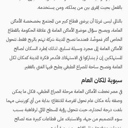
بالفعل بحيث يُفرق بين من يملكه، ومن يستخدمه.
بالتالي ليس غريبًا أن يرضى قطاع كبير من المجتمع بخصخصة الأماكن
العامة، ويصبح سؤال موضع الأماكن العامة في علاقة الحكومة بالقطاع
الخاص أكثر غموضًا، فعندما تصبح المدينة شركة تهتم بالربح فقط، تتحول
الأماكن العامة إلى مجرد وسيلة تسليع، لذلك يُطرد السكان لصالح
المستهلكين إن لم يشاركوا في الاستهلاك فتُدمر فكرة المدينة كمكان لكل
العامة وتصبح ساحة للصراع الطبقي يطيح فيها الغني بالفقير.
سبوبة المكان العام
في مصر تخطت الأماكن العامة مرحلة الصراع الطبقي، فكل ما يمكن
وصفه بأنه مكان عام تحول لفرصة للانتفاع؛ بداية من أي كورنيش مهما
بلغت درجة انحداره، حيث تتحول رؤية المسطح المائي لرفاهية بسبب
سوء التصميم من جهة، والاستيلاء على قطاعات كبيرة منه لصالح
خدمات مدفوعة مثل المقاهي من جهة أخرى.