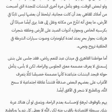
ولو لبعض الوقت، وهو يتأمل مرة أخرى البنشات المنجدة التي أصبحت
من أملاك المقاهي بعد أن كانت مجانية، ليلحظ أن بعضها ليس ثابتًا في
الأرض، ما يعني أنه انتُزع من مكانه ونقل إلى هنا. يرى أيضًا صيادًا أتى
بكرسيه الخاص وبجواره أدوات الصيد على الأرض وخلفه شجرات
هزيلات بجوار بحرٍ يمتد لعدة كيلومترات وصوت سيارات الشرطة في
الخلفية تروح وتجيء.
أما مواطننا القاهري في ميدان عبد المنعم رياض، فقد جلس على بنش
إسمنتي لا يعرف مصممه معنى الجلوس والراحة، لكن لا بأس، يتأمل
حوله فيجد البنشات متباعدة كأنها مصممة خصيصًا لئلَّا يتعرف
الأغراب على بعضهم البعض صدفةً فتنشأ علاقة اجتماعية لا سمح
الله، وبالطبع لا شجر في الأفق أيضًا.
يهم بالوقوف لبرهةٍ لإحساسه بعدم الراحة، ويتمنى لو أن هناك عربة
شاي بسيطة اقتصادية بالقرب منه لكن الله لا يعطي كل شيء! وبالطبع