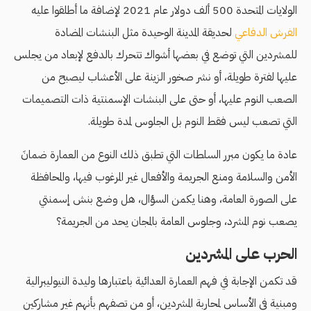
الولايات المتحدة 500 ألف دولار عام 2021 لإضافة ما أطلقوا عليه
الفرش الدفاعي
لحديقة المدينة الوحيدة مثل البنشات المضادة
للمشردين التي توضع في بعضها أشواك تتحرك بالدفع لإبعاد من يجلس
عليها لفترة طويلة، أو نشر صخور الزينة على الأعشاب ليصبح من
الصعب النوم عليها، أو حتى على البنشات الإسمنتية ذات التصميمات
التي تصعب ليس فقط النوم بل الجلوس لمدة طويلة.
عادة ما يكون مبرر السلطات التي تطبق ذلك النوع من العمارة ضمانَ
الأمن والسلامة ومنع الجريمة والأفعال غير المرغوب فيها، والمحافظة
على الصورة العامة، وهنا يكمن السؤال، هل وضع بنش إسمنتي
يصعب نوم المشرد، وجلوس العامة بالمجان يحد من الجريمة؟
الحرب على المشردين
قد تكمن الإجابة في فهم العمارة العدائية باعتبارها وليدة النيوليبرالية
ومبنية في الأساس لمحاربة المشردين، أو من تصفهم بأنهم غير مشاركين