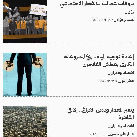
بروفات عمالية للانفجار الاجتماعي
رؤى_
29-11-2025
هشام فؤاد_
إعادة توجيه المياه.. ريُّ المشروعات
الكبرى بعطش الفلاحين
اقتصاد وعمران_
3-9-2025
صقر النور_
يتغير المعمار ويبقى الفراغ.. إلا في
القاهرة
اقتصاد وعمران_
3-5-2025
عمار علي حسن_