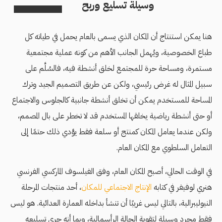
وسيلة تسليع وربح
هنا يمكن استنتاج أن المكان الذي يسمى بالعام يحمل في طياته كل
طباع الخصوصية، ويُهمل الجانب الأهم من كونه عملية مجتمعية
مستمرة، ومساحة حرة للمجتمع لخلق أنشطة فيه، فالسُلَّم على
سبيل المثال له غرض رئيسي، ولكن عن طريق التصميم الجيد وترك
المساحة للمستخدم يمكن أن تخلق أنشطة جانبية كالجلوس والاجتماع
أو حتى أنشطة رياضية يخلقها المستخدم قد لا تخطر على بال المصمم،
ولكن عندما يعامل المكان كمنتج أو سلعة فقط يؤدي ذلك حتمًا إلى
التعامل السلطوي مع المكان العام.
في الوقت الحالي، أصبح المكان العام، وفق الفيلسوف الماركسي الفرنسي
هنري لوفيفر في كتابه
الإنتاج الاجتماعي للمكان
، أحد منتجات المرحلة
النيوليبرالية، بالتالي ليس غريبًا أن تنشأ بداخله العمارة العدائية. هو ليس
فقط مجرد وسيلة لتقوية الحالة الرأسمالية، وبما أنه جرى تسليعه