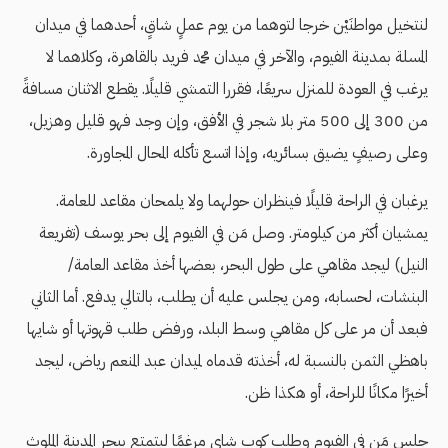
لنتخيل مواطنَيْن خرجا لتوهما من يوم عملٍ شاقٍ، أحدهما في ميدان
المسلة بمدينة الفيوم، والآخر في ميدان محمد فريد بالقاهرة، وكلاهما لا
يرغب في العودة للمنزل سريعًا، فقررا التمشي قليلًا. يقطع الاثنان مسافةً
من 300 إلى 500 متر بلا شجر في الأفق، وإن وجد فهو قليل وهزيل،
وعلى رصيفٍ يضيق بسائريه، وإذا اتسع تأكله المحال المجاورة.
يرغبان في الراحة قليلًا فينظران حولهما ولا يلمحان مقاعد للعامة.
يمشيان أكثر من كيلومتر. وصل مَن في الفيوم إلى بحر يوسف (تفريعة
النيل) ليجد مقاهي على طول البحر، بعضها أخذ مقاعد العامة/
البنشات، لحسابه، ومن يجلس عليه أن يطلب، بالتالي يدفع. أما الثاني
فبعد أن مر على كل مقاهي وسط البلد، ورفض طلب قهوتها أو شايها
باهظي الثمن بالنسبة له، أخذته قدماه لميدان عبد المنعم رياض، ليجد
أخيرًا مكانًا للراحة، أو هكذا ظن.
جلس مَن في الفيوم وطلب كوب شاي مرغمًا ليتمتع ببحر المدينة الملوث