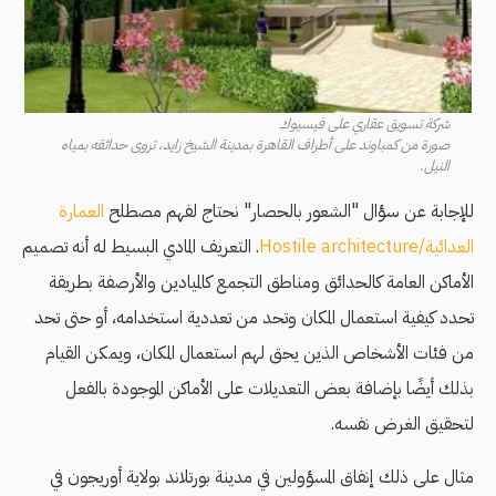
شركة تسويق عقاري على فيسيوك
صورة من كمباوند على أطراف القاهرة بمدينة الشيخ زايد، تروى حدائقه بمياه
النيل.
للإجابة عن سؤال "الشعور بالحصار" نحتاج لفهم مصطلح
العمارة
العدائية/Hostile architecture
. التعريف المادي البسيط له أنه تصميم
الأماكن العامة كالحدائق ومناطق التجمع كالميادين والأرصفة بطريقة
تحدد كيفية استعمال المكان وتحد من تعددية استخدامه، أو حتى تحد
من فئات الأشخاص الذين يحق لهم استعمال المكان، ويمكن القيام
بذلك أيضًا بإضافة بعض التعديلات على الأماكن الموجودة بالفعل
لتحقيق الغرض نفسه.
مثال على ذلك إنفاق المسؤولين في مدينة بورتلاند بولاية أوريجون في