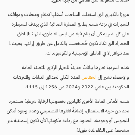
مرورًا بالكباري التي استغلت المساحات أسفلها كمقاهٍ ومحلات ومواقف
للسيارات في نزعة تتسم بطابع العمارة العدائية الذي يهدف للسيطرة
على كل شبر يمكن أن ينام فيه من ليس له مأوى، انتهاءً بالمناطق
الخضراء التي تكاد تكون خُصخصت بالكامل عن طريق إزالتها، بحيث لم
تعد تتوافر إلا في المناطق الإيجيبتية والكومبوندات.
هذه السردية تعززها بياناتٌ حديثةٌ للجهاز المركزي للتعبئة العامة
والإحصاء تشير إلى
انخفاض
العدد الكلي لحدائق النباتات والمتنزهات
الحكومية بين عامي 2022 و2024 من 1256 إلى 1115.
تتسم الأماكن العامة الأخرى كالميادين بخضوعها لرقابة شرطية مستمرة
تحد من حرية الاستعمال، إضافةً لفقرها التصميمي وعدم وجود أماكن
للجلوس أو وجودها المحدود مع رداءة مكوناتها كأن تكون إسمنتية غير
مشجعة على البقاء لمدة طويلة.